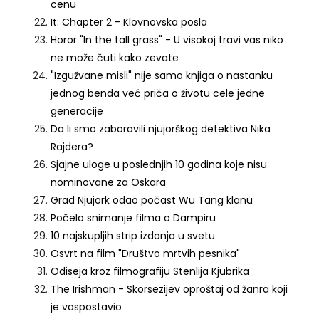
cenu
It: Chapter 2 - Klovnovska posla
Horor "In the tall grass" - U visokoj travi vas niko
ne može čuti kako zevate
"Izgužvane misli" nije samo knjiga o nastanku
jednog benda već priča o životu cele jedne
generacije
Da li smo zaboravili njujorškog detektiva Nika
Rajdera?
Sjajne uloge u poslednjih 10 godina koje nisu
nominovane za Oskara
Grad Njujork odao počast Wu Tang klanu
Počelo snimanje filma o Dampiru
10 najskupljih strip izdanja u svetu
Osvrt na film "Društvo mrtvih pesnika"
Odiseja kroz filmografiju Stenlija Kjubrika
The Irishman - Skorsezijev oproštaj od žanra koji
je vaspostavio