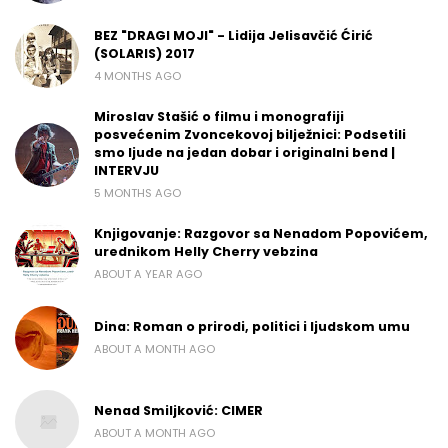
BEZ "DRAGI MOJI" - Lidija Jelisavčić Ćirić
(SOLARIS) 2017
4 MONTHS AGO
Miroslav Stašić o filmu i monografiji
posvećenim Zvoncekovoj bilježnici: Podsetili
smo ljude na jedan dobar i originalni bend |
INTERVJU
5 MONTHS AGO
Knjigovanje: Razgovor sa Nenadom Popovićem,
urednikom Helly Cherry vebzina
ABOUT A YEAR AGO
Dina: Roman o prirodi, politici i ljudskom umu
ABOUT A MONTH AGO
Nenad Smiljković: CIMER
ABOUT A MONTH AGO