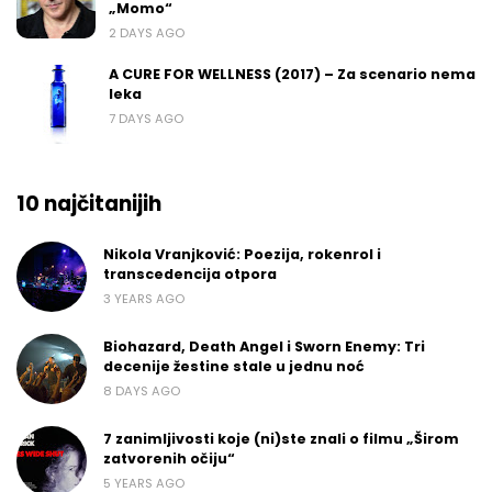
„Momo“
2 DAYS AGO
A CURE FOR WELLNESS (2017) – Za scenario nema
leka
7 DAYS AGO
10 najčitanijih
Nikola Vranjković: Poezija, rokenrol i
transcedencija otpora
3 YEARS AGO
Biohazard, Death Angel i Sworn Enemy: Tri
decenije žestine stale u jednu noć
8 DAYS AGO
7 zanimljivosti koje (ni)ste znali o filmu „Širom
zatvorenih očiju“
5 YEARS AGO