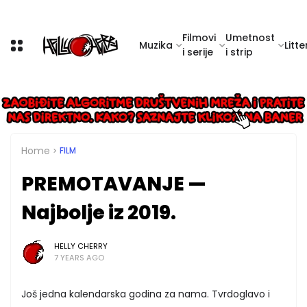
Filmovi
Umetnost
Muzika
Litte
i serije
i strip
Home
FILM
PREMOTAVANJE —
Najbolje iz 2019.
HELLY CHERRY
7 YEARS AGO
Još jedna kalendarska godina za nama. Tvrdoglavo i