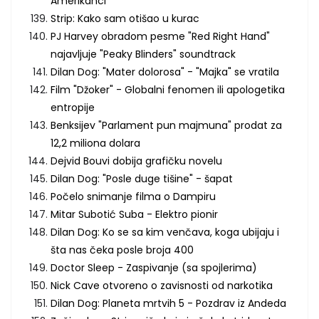
Amerikanci
Strip: Kako sam otišao u kurac
PJ Harvey obradom pesme "Red Right Hand"
najavljuje "Peaky Blinders" soundtrack
Dilan Dog: "Mater dolorosa" - "Majka" se vratila
Film "Džoker" - Globalni fenomen ili apologetika
entropije
Benksijev "Parlament pun majmuna" prodat za
12,2 miliona dolara
Dejvid Bouvi dobija grafičku novelu
Dilan Dog: "Posle duge tišine" - šapat
Počelo snimanje filma o Dampiru
Mitar Subotić Suba - Elektro pionir
Dilan Dog: Ko se sa kim venčava, koga ubijaju i
šta nas čeka posle broja 400
Doctor Sleep - Zaspivanje (sa spojlerima)
Nick Cave otvoreno o zavisnosti od narkotika
Dilan Dog: Planeta mrtvih 5 - Pozdrav iz Andeda