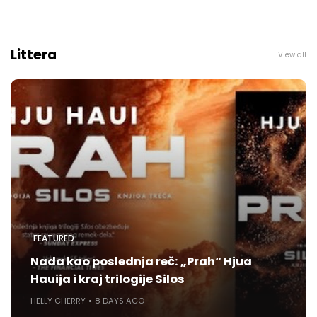
Littera
View all
FEATURED
Nada kao poslednja reč: „Prah“ Hjua
Hauija i kraj trilogije Silos
HELLY CHERRY
8 DAYS AGO