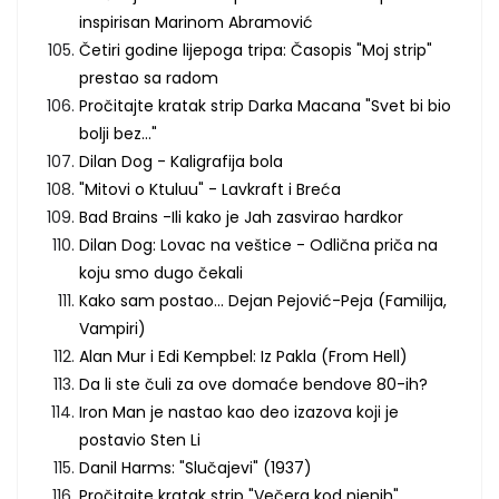
inspirisan Marinom Abramović
Četiri godine lijepoga tripa: Časopis "Moj strip"
prestao sa radom
Pročitajte kratak strip Darka Macana "Svet bi bio
bolji bez..."
Dilan Dog - Kaligrafija bola
"Mitovi o Ktuluu" - Lavkraft i Breća
Bad Brains -Ili kako je Jah zasvirao hardkor
Dilan Dog: Lovac na veštice - Odlična priča na
koju smo dugo čekali
Kako sam postao... Dejan Pejović-Peja (Familija,
Vampiri)
Alan Mur i Edi Kempbel: Iz Pakla (From Hell)
Da li ste čuli za ove domaće bendove 80-ih?
Iron Man je nastao kao deo izazova koji je
postavio Sten Li
Danil Harms: "Slučajevi" (1937)
Pročitajte kratak strip "Večera kod njenih"