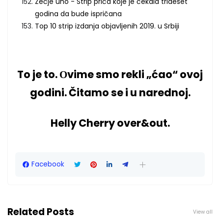
Zečje uho - Strip priča koje je čekala trideset
godina da bude ispričana
Top 10 strip izdanja objavljenih 2019. u Srbiji
To je to. Оvime smo rekli „ćao“ ovoj
godini. Čitamo se i u narednoj.
Helly Cherry over&out.
Facebook
Related Posts
View all