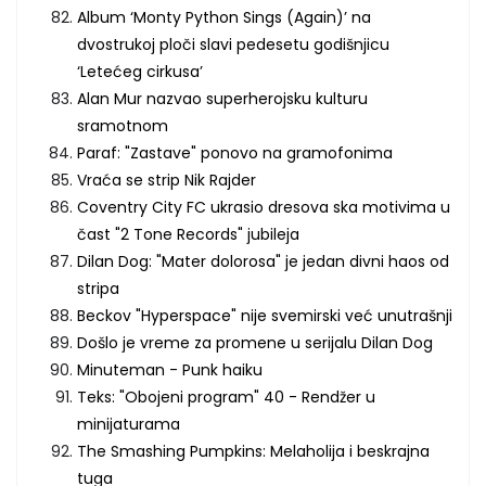
Album ‘Monty Python Sings (Again)’ na
dvostrukoj ploči slavi pedesetu godišnjicu
‘Letećeg cirkusa’
Alan Mur nazvao superherojsku kulturu
sramotnom
Paraf: "Zastave" ponovo na gramofonima
Vraća se strip Nik Rajder
Coventry City FC ukrasio dresova ska motivima u
čast "2 Tone Records" jubileja
Dilan Dog: "Mater dolorosa" je jedan divni haos od
stripa
Beckov "Hyperspace" nije svemirski već unutrašnji
Došlo je vreme za promene u serijalu Dilan Dog
Minuteman - Punk haiku
Teks: "Obojeni program" 40 - Rendžer u
minijaturama
The Smashing Pumpkins: Melaholija i beskrajna
tuga