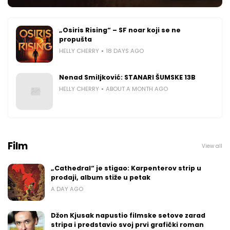
„Osiris Rising“ – SF noar koji se ne
propušta
HELLY CHERRY
18 DAYS AGO
Nenad Smiljković: STANARI ŠUMSKE 13B
HELLY CHERRY
ABOUT A MONTH AGO
Film
View all
„Cathedral“ je stigao: Karpenterov strip u
prodaji, album stiže u petak
A DAY AGO
Džon Kjusak napustio filmske setove zarad
stripa i predstavio svoj prvi grafički roman