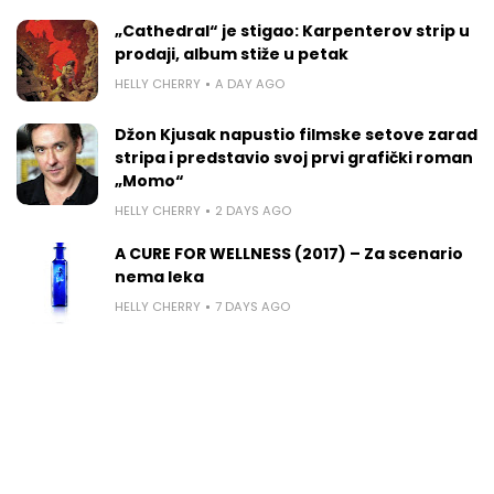
„Cathedral“ je stigao: Karpenterov strip u
prodaji, album stiže u petak
HELLY CHERRY
A DAY AGO
Džon Kjusak napustio filmske setove zarad
stripa i predstavio svoj prvi grafički roman
„Momo“
HELLY CHERRY
2 DAYS AGO
A CURE FOR WELLNESS (2017) – Za scenario
nema leka
HELLY CHERRY
7 DAYS AGO