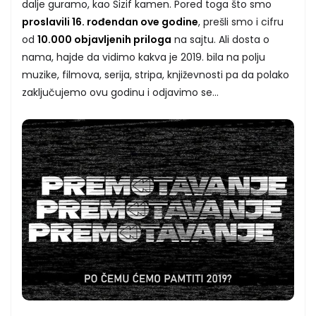
dalje guramo, kao Sizif kamen. Pored toga što smo
proslavili 16. rođendan ove godine
, prešli smo i cifru
od
10.000 objavljenih priloga
na sajtu. Ali dosta o
nama, hajde da vidimo kakva je 2019. bila na polju
muzike, filmova, serija, stripa, književnosti pa da polako
zaključujemo ovu godinu i odjavimo se...