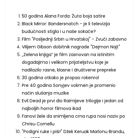
50 godina Alana Forda: Žuta boja satire
Black Mirror: Bandersnatch - je li televizija
budućnosti stigla i u naše sokače?
Film "Posljednji Srbin u Hrvatskoj" - Zvuči zabavno
Vilijem Gibson dobitnik nagrade "Dejmon Najt"
„Zelena knjiga“ je film zasnovan na istinitim
događajima i velikom prijateljstvu koje je
nadilazilo rasne, klasne i društvene prepreke
30 godina otkako je propao rokenrol
Pre 40 godina Sonyjev vokmen je promenio
način slušanja muzike
Evil Dead je prvi dio Raimijeve trilogije i jedan od
najboljih horror filmova ikad
Fanovi žele da snimljena crna rupa nosi naziv po
Chrisu Cornellu
"Podigni ruke i piši!" Džek Keruak Marlonu Brandu,