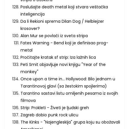
Poslušajte death metal koji stvara veštačka
inteligencija
Da li Rekioni sprema Dilan Dog / Helblejzer
krosover?
Alan Mur se povlači iz sveta stripa
Fates Warning - Bend koji je definisao prog-
metal
Pročitajte kratak sf strip: Iza lažnih lica
Peti Smit objavljuje novi knjigu "Year of the
monkey"
Once upon a time in... Hollywood: Bilo jednom u
Tarantinovoj glavi (sa žestokim spojlerima)
Tarantino sastavi listu omiljenih pesama iz svojih
filmova
Strip: Prokleti - Živeti je ljudski greh
Zagreb dobio punk rock ulicu
The Kinks - "Najengleskija" grupa koju su obožavali