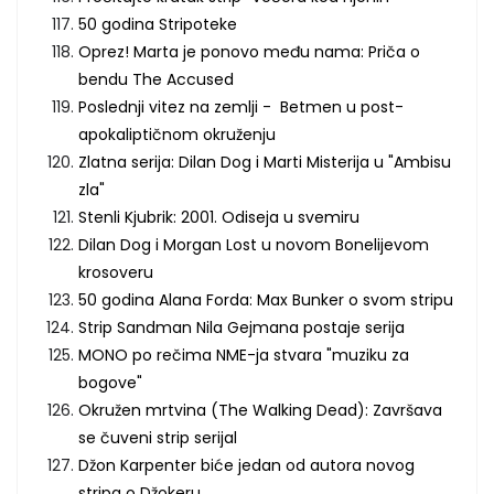
50 godina Stripoteke
Oprez! Marta je ponovo među nama: Priča o
bendu The Accused
Poslednji vitez na zemlji - Betmen u post-
apokaliptičnom okruženju
Zlatna serija: Dilan Dog i Marti Misterija u "Ambisu
zla"
Stenli Kjubrik: 2001. Odiseja u svemiru
Dilan Dog i Morgan Lost u novom Bonelijevom
krosoveru
50 godina Alana Forda: Max Bunker o svom stripu
Strip Sandman Nila Gejmana postaje serija
MONO po rečima NME-ja stvara "muziku za
bogove"
Okružen mrtvina (The Walking Dead): Završava
se čuveni strip serijal
Džon Karpenter biće jedan od autora novog
stripa o Džokeru