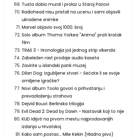
Tusta dobio mural i prolaz u Staroj Pazovi
Radiohead nisu pristali na ucenu i sami objavili
ukradene snimke
Marvel objavio svoj 1000. broj
Solo album Thoma Yorkea "Anima" prati kratak
film
TRAS 3 - Hronologija još jednog strip vikenda
Zabeležen rast prodaje audio kaseta
Zavirite u islandski pank muzej
Dilan Dog: Izgubljene stvari - Sećate li se svoje
omiljene igračke?
Novi album Toola govori o prihvatanju i
prevazilaženju strahova
Dejvid Bouvi: Berlinska trilogija
Evil Dead 2: Dead by Dawn - Nastavak koji to nije
KUD Idijoti na prvom mestu najprodavanijih
izdanja u Hrvatskoj
Kako sam postao... Mile Kekin (Hladno pivo)