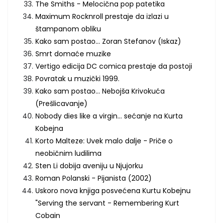
The Smiths - Melocična pop patetika
Maximum Rocknroll prestaje da izlazi u
štampanom obliku
Kako sam postao... Zoran Stefanov (Iskaz)
Smrt domaće muzike
Vertigo edicija DC comica prestaje da postoji
Povratak u muzički 1999.
Kako sam postao... Nebojša Krivokuća
(Prešlicavanje)
Nobody dies like a virgin... sećanje na Kurta
Kobejna
Korto Malteze: Uvek malo dalje - Priče o
neobičnim ludilima
Sten Li dobija aveniju u Njujorku
Roman Polanski - Pijanista (2002)
Uskoro nova knjiga posvećena Kurtu Kobejnu
"Serving the servant - Remembering Kurt
Cobain