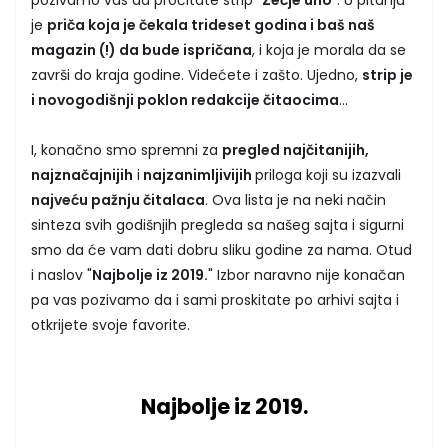
je
priča koja je čekala trideset godina i baš naš
magazin (!) da bude ispričana
, i koja je morala da se
završi do kraja godine. Videćete i zašto. Ujedno,
strip je
i novogodišnji poklon redakcije čitaocima
...
I, konačno smo spremni za
pregled najčitanijih,
najznačajnijih
i
najzanimljivijih
priloga koji su izazvali
najveću pažnju čitalaca
. Ova lista je na neki način
sinteza svih godišnjih pregleda sa našeg sajta i sigurni
smo da će vam dati dobru sliku godine za nama. Otud
i naslov "
Najbolje iz 2019.
" Izbor naravno nije konačan
pa vas pozivamo da i sami proskitate po arhivi sajta i
otkrijete svoje favorite.
Najbolje iz 2019.