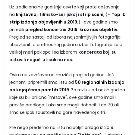
Uz tradicionalne godišnje osvrte koji prate dešavanja
na
književnoj
,
filmsko-serijskoj
i
strip sceni
, (+
Top 10
strip izdanja objavljenih u 2019.
) i ove godine smo
priredili
pregled koncertne 2019. kroz naš objektiv
.
Pregled se sastoji od izbora najzanimljivijih fotografija
objavljenih u prethodnoj godini a izbor fotografija se u
velikoj meri poklapa i sa izborom
koncerata koji su
ostavili najjači utisak na nas
.
Ovim ne završavamo muzički pregled godine. Još
jednom, pripremili smo listu od
50 regionalnih izdanja
po kojoj ćemo pamtiti 2019
. Za razliku od nekih godina
koje su bili prilično "mršave", ove godine smo imali i
previše predloga. Lako smo mogli dobaciti i do 70 ali
smo se ipak zaustavili na gore navedenoj cifri.
Pre nego pređemo na listu najboljih priloga iz 2019.
pozivamo vas da pročitate strip "
Zečje uho
". U pitanju