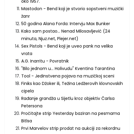
oko 1957.
Mastodon - Bend koji je stvorio sopstveni muzički
žanr
50 godina Alana Forda: Intervju Max Bunker
Kako sam postao... Nenad Milosavljević (24
minuta, Njuz.net, Plejer.net)
Sex Pistols - Bend koji je uveo pank na velika
vrata
A.G. Inarritu - Povratnik
"Bilo jednom u... Holivudu" Kventina Tarantina
Tool - Jedinstvena pojava na muzičkoj sceni
Finiks kao Džoker ili, Težina Ledžerovih klovnovskih
cipela
Rađanje grandža u Sijetlu kroz objektiv Čarlsa
Petersona
Pročitajte strip Yesterday baziran na pesmama
Bitlsa
Prvi Marvelov strip prodat na aukciji za rekordnu