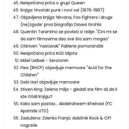
Neispričana priča o grupi Queen
Knjiga: Hrvatski punk i novi val (1976-1987)
Objavljena knjiga ‘Nirvana, Foo Fighters i druge
(ne)zgode’ prva biografija Davea Grohla
Quentin Tarantino se povlači iz režije: "Čini mi se
da sam filmovima dao sve što sam mogao"
Otkriven "nastavak" Paklene pomorandže
Neispričana priča KUD Idijota
Mišel Uelbek - Serotonin
Flea (RHCP) objavljuje memoare "Acid for the
Children"
Debi Hari objavljuje memoare
Stiven King: Zelena milja - gledali ste film ali da li
ste čitali knjigu?
Kako sam postao... Abdelraheem Kheirawi (FC
Apatride UTD)
Zasluženo: Zdenko Franjic dobitnik Rock & Off
nagrade