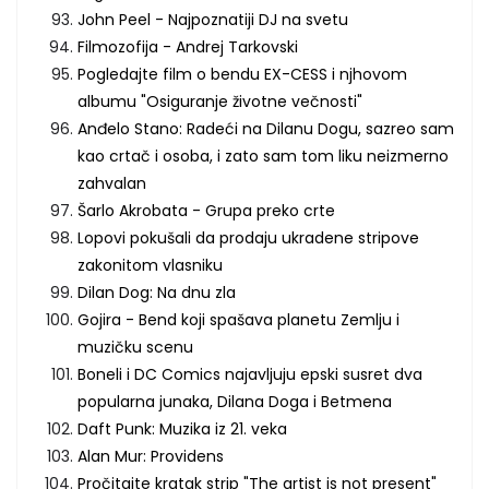
John Peel - Najpoznatiji DJ na svetu
Filmozofija - Andrej Tarkovski
Pogledajte film o bendu EX-CESS i njhovom
albumu "Osiguranje životne večnosti"
Anđelo Stano: Radeći na Dilanu Dogu, sazreo sam
kao crtač i osoba, i zato sam tom liku neizmerno
zahvalan
Šarlo Akrobata - Grupa preko crte
Lopovi pokušali da prodaju ukradene stripove
zakonitom vlasniku
Dilan Dog: Na dnu zla
Gojira - Bend koji spašava planetu Zemlju i
muzičku scenu
Boneli i DC Comics najavljuju epski susret dva
popularna junaka, Dilana Doga i Betmena
Daft Punk: Muzika iz 21. veka
Alan Mur: Providens
Pročitajte kratak strip "The artist is not present"