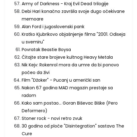
Army of Darkness - Kraj Evil Dead trilogije
Debi Hari konačno završila svoje dugo očekivane
memoare
Alan Ford i jugoslovenski pank
Kratko Kjubrikovo objašnjenje filma "2001. Odiseja
u svemiru"
Povratak Beastie Boysa
Čitajte stare brojeve kultnog Heavy Metala
Nik Kejv: Rokenrol mora da umre da bi ponovo
počeo da živi
Film "Džoker" - Pucanj u američki san
Nakon 67 godina MAD magazin prestaje sa
radom
Kako sam postao... Goran Biševac Biške (Pero
Deformero)
Stoner rock - novi retro zvuk
30 godina od ploče "Disintegration" sastava The
Cure