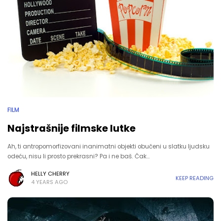
FILM
Najstrašnije filmske lutke
Ah, ti antropomorfizovani inanimatni objekti obučeni u slatku ljudsku
odeću, nisu li prosto prekrasni? Pa i ne baš. Čak…
HELLY CHERRY
KEEP READING
4 YEARS AGO