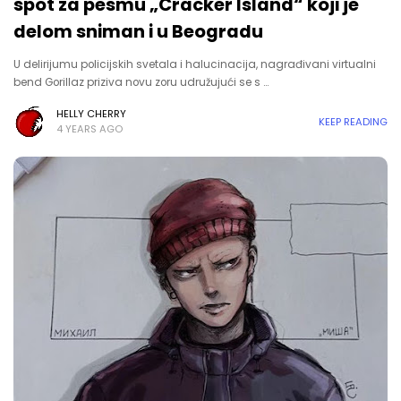
spot za pesmu „Cracker Island“ koji je
delom sniman i u Beogradu
U delirijumu policijskih svetala i halucinacija, nagrađivani virtualni
bend Gorillaz priziva novu zoru udružujući se s …
HELLY CHERRY
KEEP READING
4 YEARS AGO