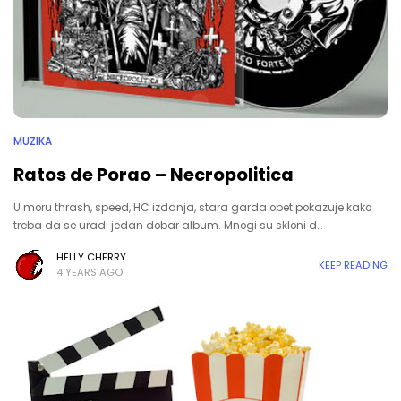
MUZIKA
Ratos de Porao – Necropolitica
U moru thrash, speed, HC izdanja, stara garda opet pokazuje kako
treba da se uradi jedan dobar album. Mnogi su skloni d…
HELLY CHERRY
KEEP READING
4 YEARS AGO