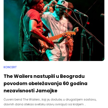
KONCERT
The Wailers nastupili u Beogradu
povodom obeležavanja 60 godina
nezavisnosti Jamajke
Čuveni bend The Wailers , koji je, doduše, u drugačijem sastavu,
davnih dana stekao svetsku slavu svirajući sa kraljem …