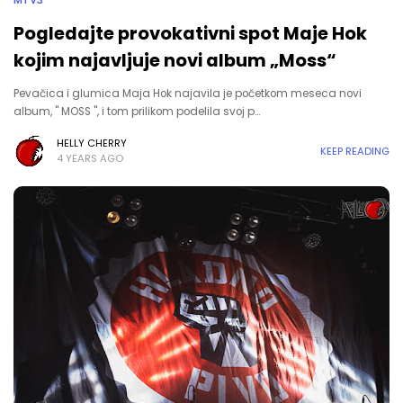
MTV3
Pogledajte provokativni spot Maje Hok
kojim najavljuje novi album „Moss“
Pevačica i glumica Maja Hok najavila je početkom meseca novi
album, " MOSS ", i tom prilikom podelila svoj p…
HELLY CHERRY
KEEP READING
4 YEARS AGO