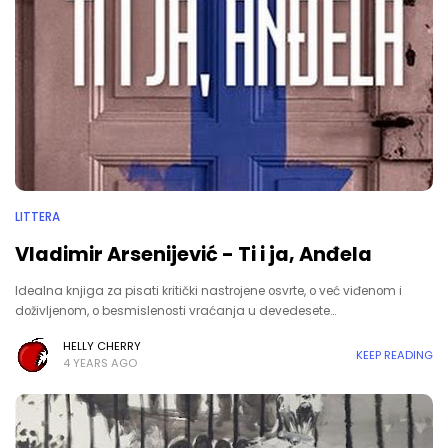
LITTERA
Vladimir Arsenijević - Ti i ja, Anđela
Idealna knjiga za pisati kritički nastrojene osvrte, o već viđenom i
doživljenom, o besmislenosti vraćanja u devedesete…
HELLY CHERRY
KEEP READING
4 YEARS AGO