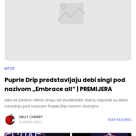
MTV3
Puprle Drip predstavljaju debi singl pod
nazivom „Embrace all“ | PREMIJERA
Iako se Zorana i Milan znaju od studentskih dana, započeli su skoro
saradnju pod nazivom Purple Drip sasvim slučajno. …
HELLY CHERRY
KEEP READING
4 YEARS AGO