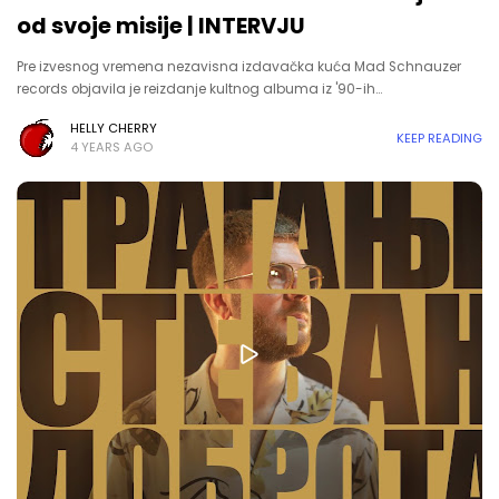
od svoje misije | INTERVJU
Pre izvesnog vremena nezavisna izdavačka kuća Mad Schnauzer
records objavila je reizdanje kultnog albuma iz '90-ih…
HELLY CHERRY
KEEP READING
4 YEARS AGO