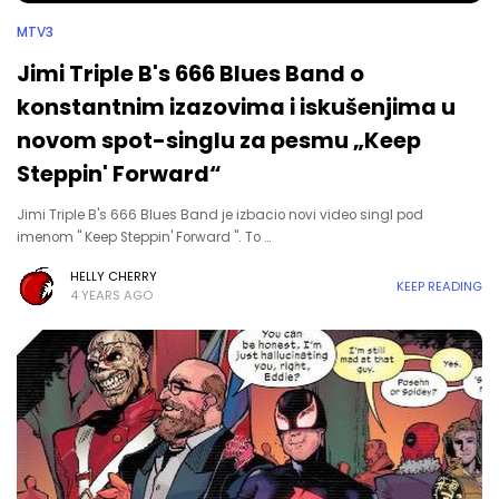
MTV3
Jimi Triple B's 666 Blues Band o
konstantnim izazovima i iskušenjima u
novom spot-singlu za pesmu „Keep
Steppin' Forward“
Jimi Triple B's 666 Blues Band je izbacio novi video singl pod
imenom " Keep Steppin' Forward ". To …
HELLY CHERRY
KEEP READING
4 YEARS AGO