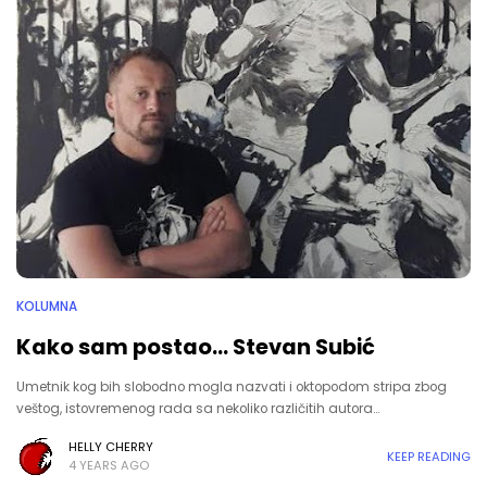
KOLUMNA
Kako sam postao… Stevan Subić
Umetnik kog bih slobodno mogla nazvati i oktopodom stripa zbog
veštog, istovremenog rada sa nekoliko različitih autora…
HELLY CHERRY
KEEP READING
4 YEARS AGO