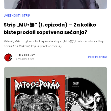
UMETNOST I STRIP
Strip „MU•無“ (1. epizoda) — Za koliko
biste prodali sopstvena sećanja?
Mihail , Miša - glavni lik 1. epizode stripa „MU•無“, kadar iz stripa Strip
Sare i Ane Živković koji je pred vama je, i…
HELLY CHERRY
KEEP READING
4 YEARS AGO