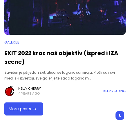
GALERIJE
EXIT 2022 kroz naš objektiv (ispred i IZA
scene)
Završen je još jedan Exit, utisci se lagano sumiraju. Prošli su i svi
medijski izveštaji, sve galerije te sada lagano m…
HELLY CHERRY
KEEP READING
4 YEARS AGO
More posts