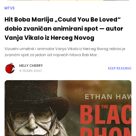
MTV3
Hit Boba Marlija „Could You Be Loved“
dobio zvaničan animirani spot — autor
Vanja Vikalo iz Herceg Novog
Vizuelni umetnik i animator Vanja Vikalo iz Herceg Novog režirao je
zvanični spot za jedan od najvećih hitova Bob Mar…
HELLY CHERRY
KEEP READING
4 YEARS AGO