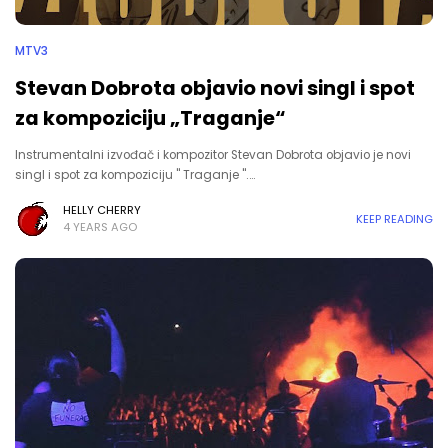
MTV3
Stevan Dobrota objavio novi singl i spot
za kompoziciju „Traganje“
Instrumentalni izvođač i kompozitor Stevan Dobrota objavio je novi
singl i spot za kompoziciju " Traganje ".…
HELLY CHERRY
KEEP READING
4 YEARS AGO