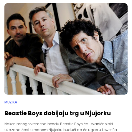
MUZIKA
Beastie Boys dobijaju trg u Njujorku
Nakon mnogo vremena bendu Beastie Boys će i zvanično biti
ukazana čast u rodnom Njujorku budući da će ugao u Lower Ea…