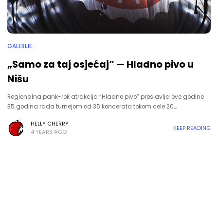
GALERIJE
„Samo za taj osjećaj“ — Hladno pivo u
Nišu
Regionalna pank-rok atrakcija “Hladno pivo” proslavlja ove godine
35 godina rada turnejom od 35 koncerata tokom cele 20…
HELLY CHERRY
KEEP READING
4 YEARS AGO