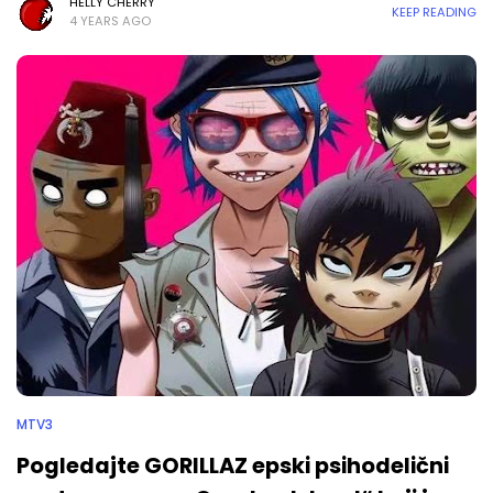
HELLY CHERRY
KEEP READING
4 YEARS AGO
MTV3
Pogledajte GORILLAZ epski psihodelični