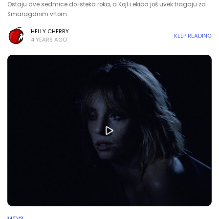
Ostaju dve sedmice do isteka roka, a Kojl i ekipa još uvek tragaju za
Smaragdnim vrtom.
HELLY CHERRY
KEEP READING
4 YEARS AGO