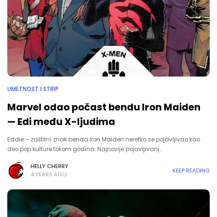
UMETNOST I STRIP
Marvel odao počast bendu Iron Maiden
— Edi među X-ljudima
Eddie – zaštitni znak benda Iron Maiden neretko se pojavljivao kao
deo pop kulture tokom godina. Najnovije pojavljivanj…
HELLY CHERRY
KEEP READING
4 YEARS AGO