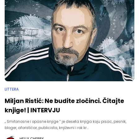
LITTERA
Miljan Ristić: Ne budite zločinci. Čitajte
knjige! | INTERVJU
„ Smrtonosne i opasne knjige “ je deseta knjiga koju pisac, pesnik,
bloger, aforističar, publicista, književni i rok kr…
HELLY CHERRY