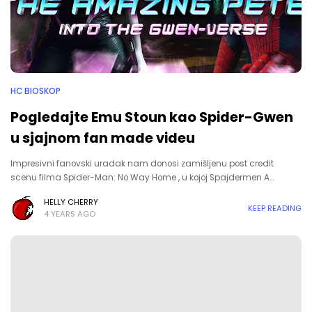
HC BIOSKOP
Pogledajte Emu Stoun kao Spider-Gwen
u sjajnom fan made videu
Impresivni fanovski uradak nam donosi zamišljenu post credit
scenu filma Spider-Man: No Way Home , u kojoj Spajdermen A…
HELLY CHERRY
KEEP READING
4 YEARS AGO