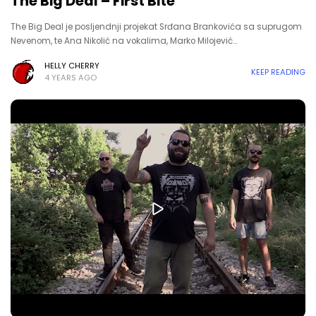
The Big Deal – First Bite
The Big Deal je posljendnji projekat Srđana Brankovića sa suprugom
Nevenom, te Ana Nikolić na vokalima, Marko Milojević…
HELLY CHERRY
KEEP READING
4 YEARS AGO