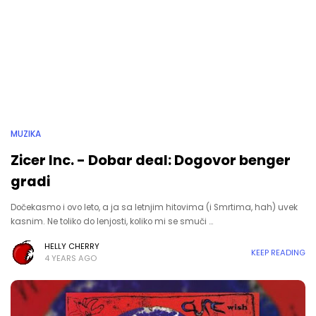
MUZIKA
Zicer Inc. - Dobar deal: Dogovor benger
gradi
Dočekasmo i ovo leto, a ja sa letnjim hitovima (i Smrtima, hah) uvek
kasnim. Ne toliko do lenjosti, koliko mi se smuči …
HELLY CHERRY
KEEP READING
4 YEARS AGO