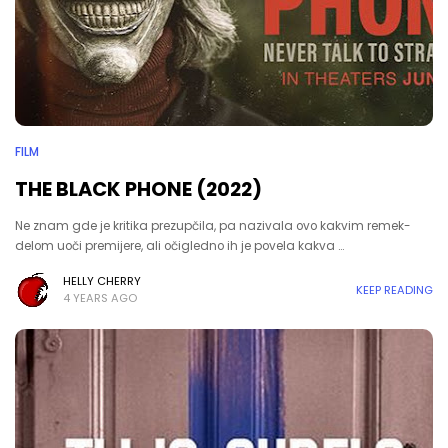
FILM
THE BLACK PHONE (2022)
Ne znam gde je kritika prezupčila, pa nazivala ovo kakvim remek-
delom uoči premijere, ali očigledno ih je povela kakva …
HELLY CHERRY
KEEP READING
4 YEARS AGO