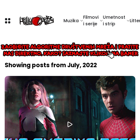
Filmovi
Umetnost
Muzika
Litte
i serije
i strip
Showing posts from July, 2022