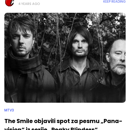
KEEP READING
4 YEARS AGO
MTV3
The Smile objavili spot za pesmu „Pana-
vision“ iz serije „Peaky Blinders“