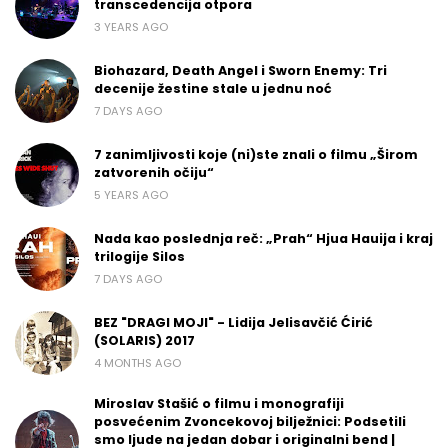
transcedencija otpora
3 YEARS AGO
Biohazard, Death Angel i Sworn Enemy: Tri
decenije žestine stale u jednu noć
7 DAYS AGO
7 zanimljivosti koje (ni)ste znali o filmu „Širom
zatvorenih očiju“
5 YEARS AGO
Nada kao poslednja reč: „Prah“ Hjua Hauija i kraj
trilogije Silos
7 DAYS AGO
BEZ "DRAGI MOJI" - Lidija Jelisavčić Ćirić
(SOLARIS) 2017
4 MONTHS AGO
Miroslav Stašić o filmu i monografiji
posvećenim Zvoncekovoj bilježnici: Podsetili
smo ljude na jedan dobar i originalni bend |