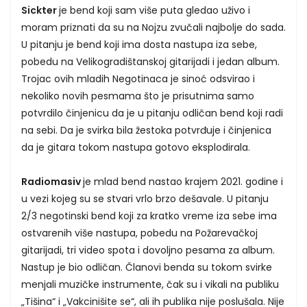
Sickter
je bend koji sam više puta gledao uživo i
moram priznati da su na Nojzu zvučali najbolje do sada.
U pitanju je bend koji ima dosta nastupa iza sebe,
pobedu na Velikogradištanskoj gitarijadi i jedan album.
Trojac ovih mladih Negotinaca je sinoć odsvirao i
nekoliko novih pesmama što je prisutnima samo
potvrdilo činjenicu da je u pitanju odličan bend koji radi
na sebi. Da je svirka bila žestoka potvrđuje i činjenica
da je gitara tokom nastupa gotovo eksplodirala.
Radiomasiv
je mlad bend nastao krajem 2021. godine i
u vezi kojeg su se stvari vrlo brzo dešavale. U pitanju
2/3 negotinski bend koji za kratko vreme iza sebe ima
ostvarenih više nastupa, pobedu na Požarevačkoj
gitarijadi, tri video spota i dovoljno pesama za album.
Nastup je bio odličan. Članovi benda su tokom svirke
menjali muzičke instrumente, čak su i vikali na publiku
„Tišina“ i „Vakcinišite se“, ali ih publika nije poslušala. Nije