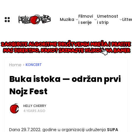
Filmovi
Umetnost
Muzika
Litte
i serije
i strip
Home
KONCERT
Buka istoka — održan prvi
Nojz Fest
HELLY CHERRY
4 YEARS AGO
Dana 29.7.2022. godine u organizaciji udruženja
SUPA