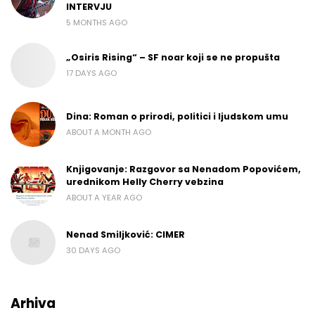
INTERVJU
5 MONTHS AGO
„Osiris Rising“ – SF noar koji se ne propušta
17 DAYS AGO
Dina: Roman o prirodi, politici i ljudskom umu
ABOUT A MONTH AGO
Knjigovanje: Razgovor sa Nenadom Popovićem,
urednikom Helly Cherry vebzina
ABOUT A YEAR AGO
Nenad Smiljković: CIMER
30 DAYS AGO
Arhiva