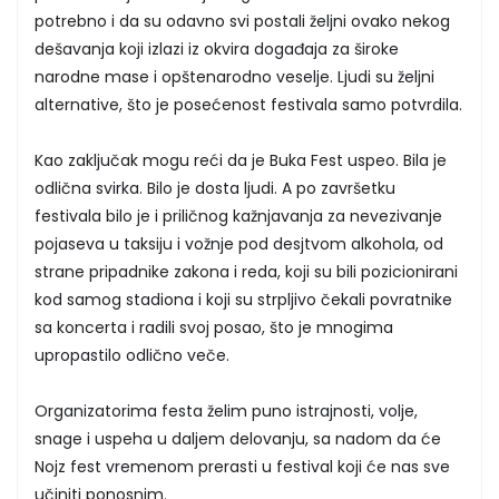
potrebno i da su odavno svi postali željni ovako nekog
dešavanja koji izlazi iz okvira događaja za široke
narodne mase i opštenarodno veselje. Ljudi su željni
alternative, što je posećenost festivala samo potvrdila.
Kao zaključak mogu reći da je Buka Fest uspeo. Bila je
odlična svirka. Bilo je dosta ljudi. A po završetku
festivala bilo je i priličnog kažnjavanja za nevezivanje
pojaseva u taksiju i vožnje pod desjtvom alkohola, od
strane pripadnike zakona i reda, koji su bili pozicionirani
kod samog stadiona i koji su strpljivo čekali povratnike
sa koncerta i radili svoj posao, što je mnogima
upropastilo odlično veče.
Organizatorima festa želim puno istrajnosti, volje,
snage i uspeha u daljem delovanju, sa nadom da će
Nojz fest vremenom prerasti u festival koji će nas sve
učiniti ponosnim.