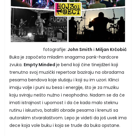
fotografije:
John Smith
i
Miljan Krčobić
Buka je započeta mladim snagama pank-hardcore
zvuka.
Empty Minded
je bend koji čine tinejdžeri koji
trenutno svoj muzički repertoar baziraju na obradama
pesama bendova koje slušaju i koji su im uzori. Klinci
imaju volje i puni su besa i energije, što je za muziku
koju sviraju nešto nužno i neophodno. Nadam se da će
imati istrajnost i upornost i da će kada malo steknu
rutinu i iskustvo, bataliti obrade pesama i krenuti sa
autorskim stvaralaštvom. Lepo je videti da još uvek ima
dece koja vole buku i koja se trude da buka opstane.