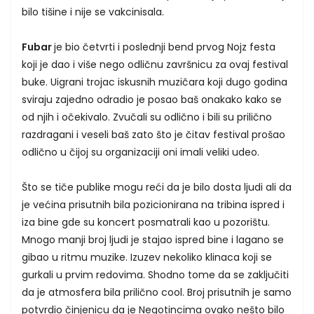
bilo tišine i nije se vakcinisala.
Fubar
je bio četvrti i poslednji bend prvog Nojz festa
koji je dao i više nego odličnu završnicu za ovaj festival
buke. Uigrani trojac iskusnih muzičara koji dugo godina
sviraju zajedno odradio je posao baš onakako kako se
od njih i očekivalo. Zvučali su odlično i bili su prilično
razdragani i veseli baš zato što je čitav festival prošao
odlično u čijoj su organizaciji oni imali veliki udeo.
Što se tiče publike mogu reći da je bilo dosta ljudi ali da
je većina prisutnih bila pozicionirana na tribina ispred i
iza bine gde su koncert posmatrali kao u pozorištu.
Mnogo manji broj ljudi je stajao ispred bine i lagano se
gibao u ritmu muzike. Izuzev nekoliko klinaca koji se
gurkali u prvim redovima. Shodno tome da se zaključiti
da je atmosfera bila prilično cool. Broj prisutnih je samo
potvrdio činjenicu da je Negotincima ovako nešto bilo