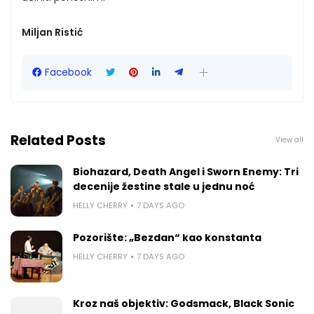
Miljan Ristić
Facebook
Related Posts
View all
Biohazard, Death Angel i Sworn Enemy: Tri
decenije žestine stale u jednu noć
HELLY CHERRY
7 DAYS AGO
Pozorište: „Bezdan“ kao konstanta
HELLY CHERRY
7 DAYS AGO
Kroz naš objektiv: Godsmack, Black Sonic