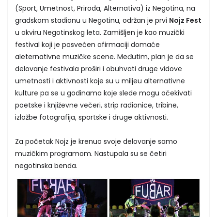
(Sport, Umetnost, Priroda, Alternativa) iz Negotina, na
gradskom stadionu u Negotinu, održan je prvi
Nojz Fest
u okviru Negotinskog leta. Zamišljen je kao muzički
festival koji je posvećen afirmaciji domaće
aleternativne muzičke scene. Međutim, plan je da se
delovanje festivala proširi i obuhvati druge vidove
umetnosti i aktivnosti koje su u miljeu alternativne
kulture pa se u godinama koje slede mogu očekivati
poetske i književne večeri, strip radionice, tribine,
izložbe fotografija, sportske i druge aktivnosti.
Za početak Nojz je krenuo svoje delovanje samo
muzičkim programom. Nastupala su se četiri
negotinska benda.