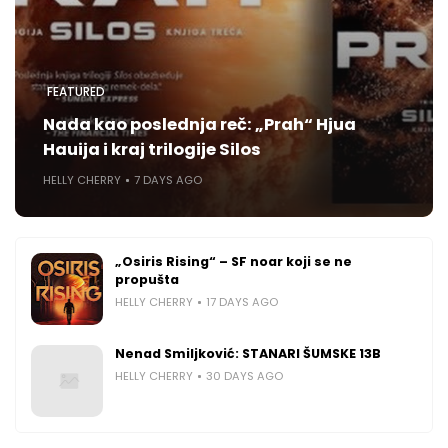
FEATURED
Nada kao poslednja reč: „Prah“ Hjua
Hauija i kraj trilogije Silos
HELLY CHERRY
7 DAYS AGO
„Osiris Rising“ – SF noar koji se ne
propušta
HELLY CHERRY
17 DAYS AGO
Nenad Smiljković: STANARI ŠUMSKE 13B
HELLY CHERRY
30 DAYS AGO