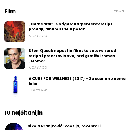
Film
View all
„Cathedral“ je stigao: Karpenterov strip u
prodaji, album stiže u petak
A DAY AGO
Džon Kjusak napustio filmske setove zarad
stripa i predstavio svoj prvi grafički roman
„Momo“
A DAY AGO
A CURE FOR WELLNESS (2017) – Za scenario nema
leka
7 DAYS AGO
10 najčitanijih
Nikola Vranjković: Poezija, rokenrol i