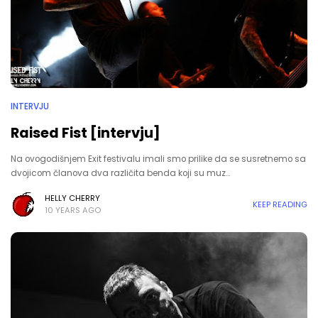
INTERVJU
Raised Fist [intervju]
Na ovogodišnjem Exit festivalu imali smo prilike da se susretnemo sa
dvojicom članova dva različita benda koji su muz…
HELLY CHERRY
KEEP READING
10 YEARS AGO