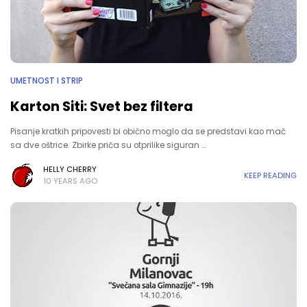
UMETNOST I STRIP
Karton Siti: Svet bez filtera
Pisanje kratkih pripovesti bi obično moglo da se predstavi kao mač
sa dve oštrice. Zbirke priča su otprilike siguran …
HELLY CHERRY
KEEP READING
10 YEARS AGO