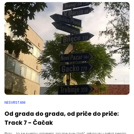
NESVRSTANI
Od grada do grada, od priče do priče:
Track 7 - Čačak
Play: „Ja se svemu smejem, pa me sve i boli“, rekao je u nekoj pesmi