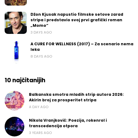
Džon Kjusak napustio filmske setove zarad
stripa i predstavio svoj prvi grafički roman
„Momo“
3 DAYS AGO
A CURE FOR WELLNESS (2017) – Za scenario nema
leka
8 DAYS AGO
10 najčitanijih
Balkanska smotra mladih strip autora 2026:
Akirin broj za prosperitet stripa
A DAY AGO
Nikola Vranjković: Poezija, rokenrol i
transcedencija otpora
3 YEARS AGO