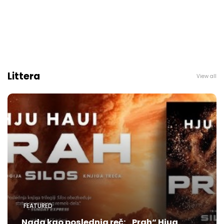
Littera
View all
FEATURED
Nada kao poslednja reč: „Prah“ Hjua