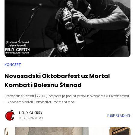
KONCERT
Novosadski Oktobarfest uz Mortal
Kombat i Bolesnu Štenad
Prethodne večeri (22.10.) održan je jedini pravi novosadski Oktoberfest
- koncert Mortal Kombata. Počasni gos…
HELLY CHERRY
KEEP READING
10 YEARS AGO