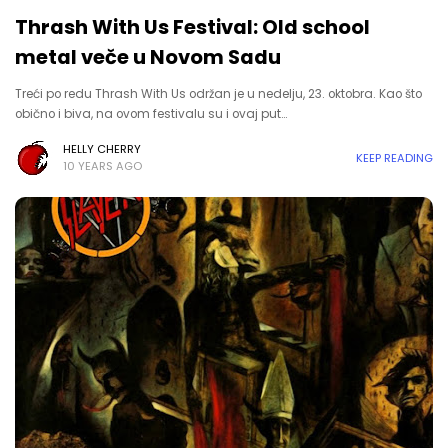
Thrash With Us Festival: Old school
metal veče u Novom Sadu
Treći po redu Thrash With Us održan je u nedelju, 23. oktobra. Kao što
obično i biva, na ovom festivalu su i ovaj put…
HELLY CHERRY
KEEP READING
10 YEARS AGO