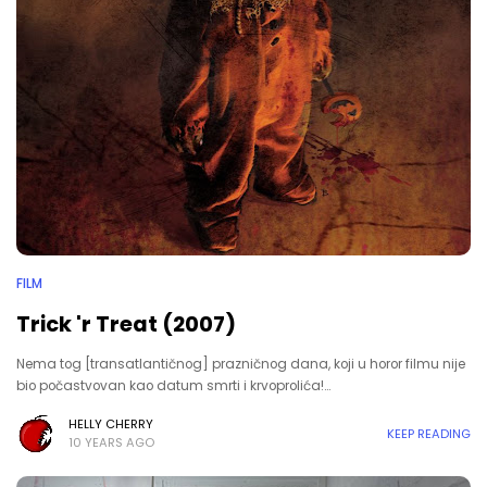
FILM
Trick 'r Treat (2007)
Nema tog [transatlantičnog] prazničnog dana, koji u horor filmu nije
bio počastvovan kao datum smrti i krvoprolića!…
HELLY CHERRY
KEEP READING
10 YEARS AGO