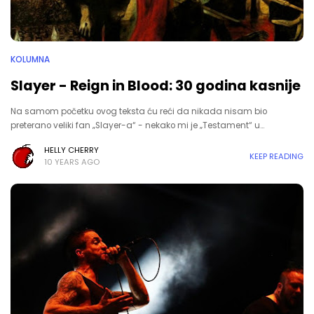
KOLUMNA
Slayer - Reign in Blood: 30 godina kasnije
Na samom početku ovog teksta ću reći da nikada nisam bio
preterano veliki fan „Slayer-a“ - nekako mi je „Testament“ u…
HELLY CHERRY
KEEP READING
10 YEARS AGO