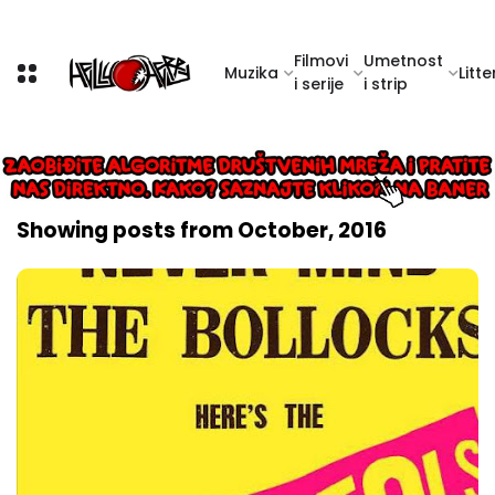
Filmovi
Umetnost
Muzika
Litte
i serije
i strip
Showing posts from October, 2016