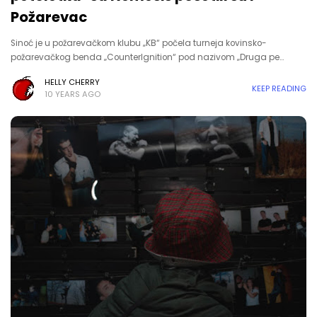
Požarevac
Sinoć je u požarevačkom klubu „KB“ počela turneja kovinsko-
požarevačkog benda „CounterIgnition“ pod nazivom „Druga pe…
HELLY CHERRY
KEEP READING
10 YEARS AGO