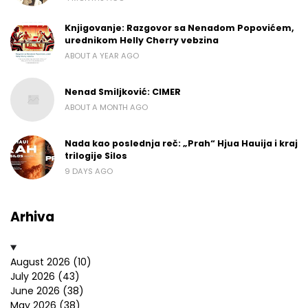
Knjigovanje: Razgovor sa Nenadom Popovićem,
urednikom Helly Cherry vebzina
ABOUT A YEAR AGO
Nenad Smiljković: CIMER
ABOUT A MONTH AGO
Nada kao poslednja reč: „Prah“ Hjua Hauija i kraj
trilogije Silos
9 DAYS AGO
Arhiva
August 2026
(10)
July 2026
(43)
June 2026
(38)
May 2026
(38)