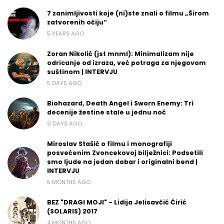
7 zanimljivosti koje (ni)ste znali o filmu „Širom
zatvorenih očiju“
5 YEARS AGO
Zoran Nikolić (jst mnml): Minimalizam nije
odricanje od izraza, već potraga za njegovom
suštinom | INTERVJU
5 DAYS AGO
Biohazard, Death Angel i Sworn Enemy: Tri
decenije žestine stale u jednu noć
9 DAYS AGO
Miroslav Stašić o filmu i monografiji
posvećenim Zvoncekovoj bilježnici: Podsetili
smo ljude na jedan dobar i originalni bend |
INTERVJU
5 MONTHS AGO
BEZ "DRAGI MOJI" - Lidija Jelisavčić Ćirić
(SOLARIS) 2017
4 MONTHS AGO