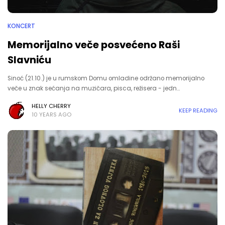
KONCERT
Memorijalno veče posvećeno Raši
Slavniću
Sinoć (21.10.) je u rumskom Domu omladine održano memorijalno
veče u znak sećanja na muzičara, pisca, režisera - jedn…
HELLY CHERRY
KEEP READING
10 YEARS AGO