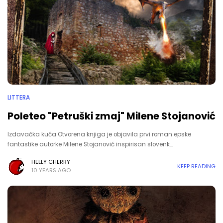
LITTERA
Poleteo "Petruški zmaj" Milene Stojanović
Izdavačka kuća Otvorena knjiga je objavila prvi roman epske
fantastike autorke Milene Stojanović inspirisan slovenk…
HELLY CHERRY
KEEP READING
10 YEARS AGO