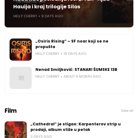
Hauija i kraj trilogije Silos
HELLY CHERRY
9 DAYS AGO
„Osiris Rising“ – SF noar koji se ne
propušta
HELLY CHERRY
19 DAYS AGO
Nenad Smiljković: STANARI ŠUMSKE 13B
HELLY CHERRY
ABOUT A MONTH AGO
Film
View all
„Cathedral“ je stigao: Karpenterov strip u
prodaji, album stiže u petak
3 DAYS AGO