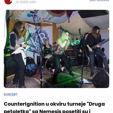
10 YEARS AGO
KONCERT
CounterIgnition u okviru turneje "Druga
petoletka" sa Nemesis posetili su i