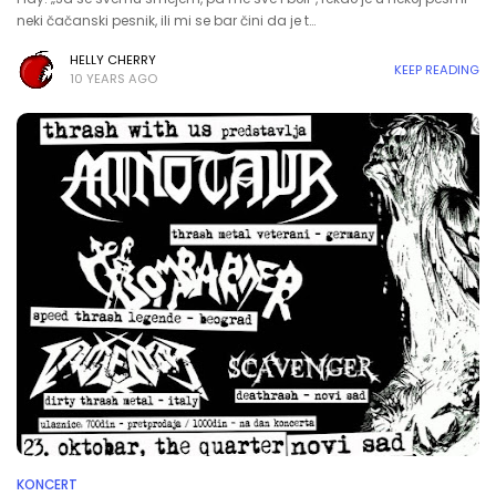
neki čačanski pesnik, ili mi se bar čini da je t…
HELLY CHERRY
KEEP READING
10 YEARS AGO
KONCERT