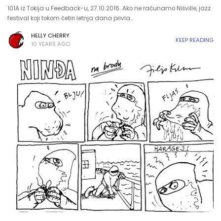
101A iz Tokija u Feedback-u, 27.10.2016. Ako ne računamo Nišville, jazz
festival koji tokom četiri letnja dana privla…
HELLY CHERRY
KEEP READING
10 YEARS AGO