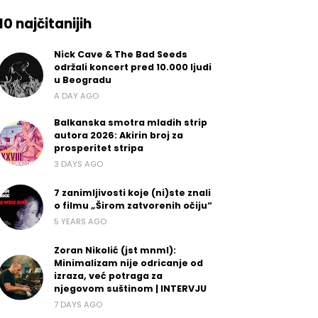
10 najčitanijih
Nick Cave & The Bad Seeds
održali koncert pred 10.000 ljudi
u Beogradu
A DAY AGO
Balkanska smotra mladih strip
autora 2026: Akirin broj za
prosperitet stripa
3 DAYS AGO
7 zanimljivosti koje (ni)ste znali
o filmu „Širom zatvorenih očiju“
5 YEARS AGO
Zoran Nikolić (jst mnml):
Minimalizam nije odricanje od
izraza, već potraga za
njegovom suštinom | INTERVJU
7 DAYS AGO