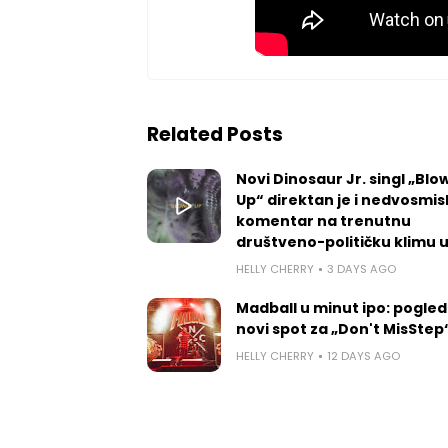
Related Posts
Novi Dinosaur Jr. singl „Blow
Up“ direktan je i nedvosmis
komentar na trenutnu
društveno-političku klimu 
HELLY CHERRY
3 DAYS AGO
Madball u minut ipo: pogled
novi spot za „Don't MisStep
HELLY CHERRY
12 DAYS AGO