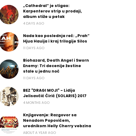
„Cathedral“ je stigao:
Karpenterov strip u prodaji,
album stiže u petak
4 DAYS AGO
Nada kao poslednja reč: „Prah“
Hjua Hauija i kraj trilogije Silos
11 DAYS AGO
Biohazard, Death Angel i Sworn
Enemy: Tri decenije žestine
stale u jednu noć
11 DAYS AGO
BEZ "DRAGI MOJI" - Lidija
Jelisavčić Ćirić (SOLARIS) 2017
4 MONTHS AGO
Knjigovanje: Razgovor sa
Nenadom Popovićem,
urednikom Helly Cherry vebzina
ABOUT A YEAR AGO