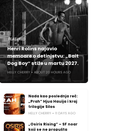
FEATURED
Henri Rolins najavio
memoare o detinjstvu: „Bait
Dog Boy“ stiže u martu 2027.
HELLY CHERRY
ABOUT 20 HOURS AGO
Nada kao poslednja reč:
„Prah“ Hjua Hauija i kraj
trilogije Silos
HELLY CHERRY
11 DAYS AGO
„Osiris Rising“ – SF noar
koji se ne propušta