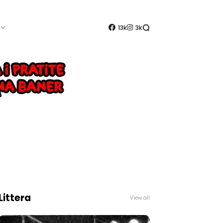
13k
3k
Littera
View all