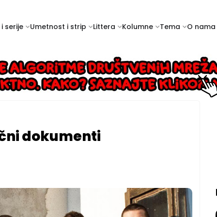
i serije
Umetnost i strip
Littera
Kolumne
Tema
O nama
ični dokumenti