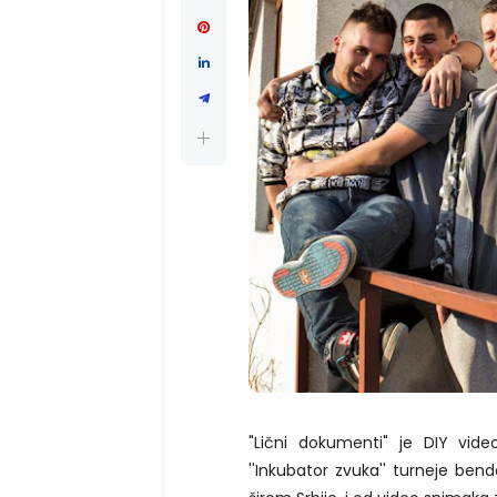
"Lični dokumenti" je DIY vid
''Inkubator zvuka'' turneje ben