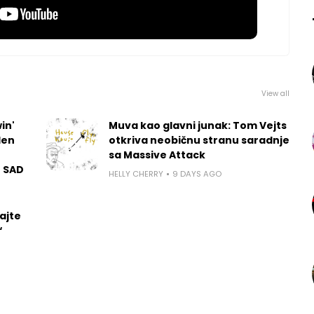
View all
in'
Muva kao glavni junak: Tom Vejts
len
otkriva neobičnu stranu saradnje
sa Massive Attack
u SAD
HELLY CHERRY
9 DAYS AGO
ajte
“