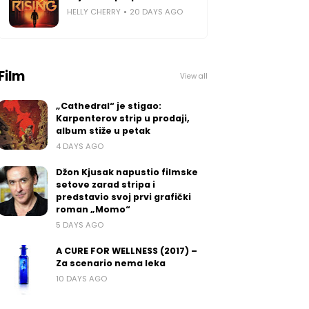
HELLY CHERRY
20 DAYS AGO
Film
View all
„Cathedral“ je stigao:
Karpenterov strip u prodaji,
album stiže u petak
4 DAYS AGO
Džon Kjusak napustio filmske
setove zarad stripa i
predstavio svoj prvi grafički
roman „Momo“
5 DAYS AGO
A CURE FOR WELLNESS (2017) –
Za scenario nema leka
10 DAYS AGO