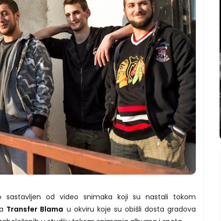
eo sastavljen od video snimaka koji su nastali tokom
da
Transfer Blama
u okviru koje su obišli dosta gradova