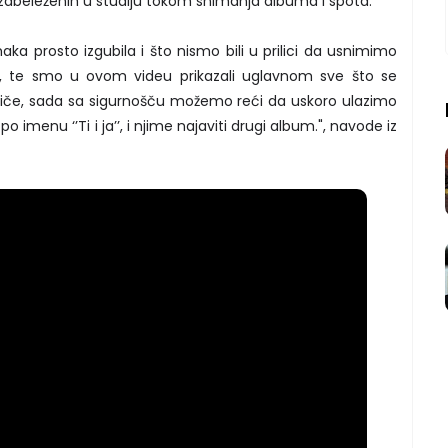
a zabeleženih u studiju tokom snimanja albuma i spota.
ka prosto izgubila i što nismo bili u prilici da usnimimo
a, te smo u ovom videu prikazali uglavnom sve što se
 tiče, sada sa sigurnošču možemo reći da uskoro ulazimo
o imenu ‘’Ti i ja’’, i njime najaviti drugi album.", navode iz