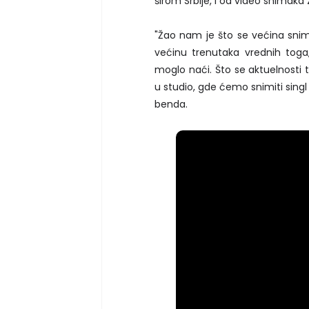
širom Srbije, i od video snimak
"Žao nam je što se većina snima
većinu trenutaka vrednih tog
moglo naći. Što se aktuelnosti
u studio, gde ćemo snimiti singl p
benda.