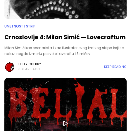
UMETNOST I STRIP
Crnoslovlje 4: Milan Simić — Lovecraftum
Milan Simić kao scenarista i kao ilustrator ovog kratkog stripa koji se
nalazi negde između posvete Lavkraftu i Simićev…
HELLY CHERRY
KEEP READING
3 YEARS AGO