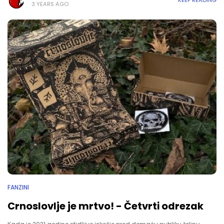
3 YEARS AGO
FANZINI
Crnoslovlje je mrtvo! - Četvrti odrezak