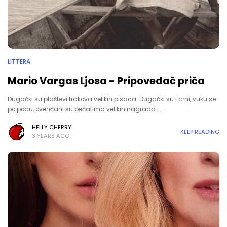
LITTERA
Mario Vargas Ljosa - Pripovedač priča
Dugački su plaštevi frakova velikih pisaca. Dugački su i crni, vuku se
po podu, ovenčani su pečatima velikih nagrada i …
HELLY CHERRY
KEEP READING
3 YEARS AGO