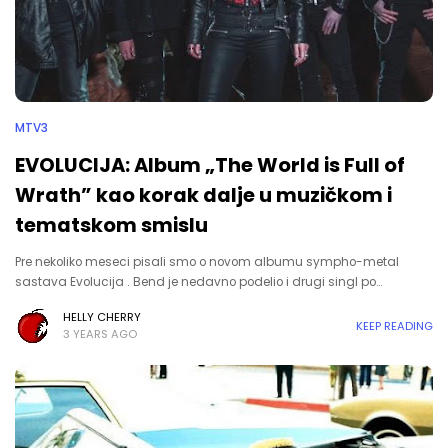
MTV3
EVOLUCIJA: Album „The World is Full of
Wrath” kao korak dalje u muzičkom i
tematskom smislu
Pre nekoliko meseci pisali smo o novom albumu sympho-metal
sastava Evolucija . Bend je nedavno podelio i drugi singl po…
HELLY CHERRY
KEEP READING
3 YEARS AGO