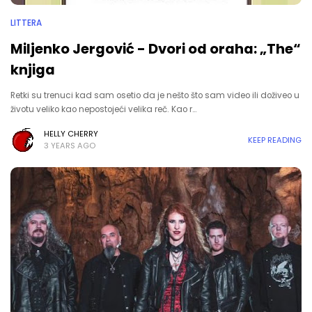
LITTERA
Miljenko Jergović - Dvori od oraha: „The“
knjiga
Retki su trenuci kad sam osetio da je nešto što sam video ili doživeo u
životu veliko kao nepostojeći velika reč. Kao r…
HELLY CHERRY
KEEP READING
3 YEARS AGO