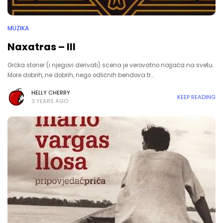
MUZIKA
Naxatras – III
Grčka stoner (i njegovi derivati) scena je verovatno najjača na svetu.
More dobrih, ne dobrih, nego odličnih bendova tr…
HELLY CHERRY
KEEP READING
3 YEARS AGO