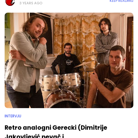
KEEP READING
3 YEARS AGO
INTERVJU
Retro analogni Gerecki (Dimitrije
Jakovljević pevač i