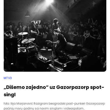
MTV3
„Dišemo zajedno“ uz Gazorpazorp spot-
singl
foto: Ilija Marjanović Razigrani beogradski post-punkeri Gazorpazorp
počinju novu godinu sa novim singlom i videospotom…