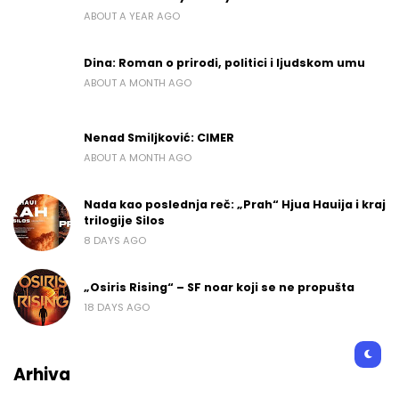
ABOUT A YEAR AGO
Dina: Roman o prirodi, politici i ljudskom umu
ABOUT A MONTH AGO
Nenad Smiljković: CIMER
ABOUT A MONTH AGO
Nada kao poslednja reč: „Prah“ Hjua Hauija i kraj
trilogije Silos
8 DAYS AGO
„Osiris Rising“ – SF noar koji se ne propušta
18 DAYS AGO
Arhiva