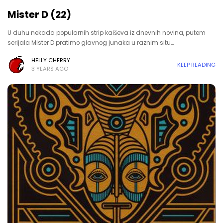
Mister D (22)
U duhu nekada popularnih strip kaiševa iz dnevnih novina, putem
serijala Mister D pratimo glavnog junaka u raznim situ…
HELLY CHERRY
KEEP READING
3 YEARS AGO