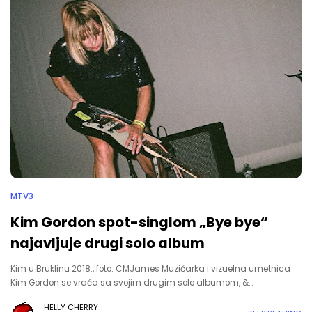
MTV3
Kim Gordon spot-singlom „Bye bye“
najavljuje drugi solo album
Kim u Bruklinu 2018., foto: CMJames Muzičarka i vizuelna umetnica
Kim Gordon se vraća sa svojim drugim solo albumom, &…
HELLY CHERRY