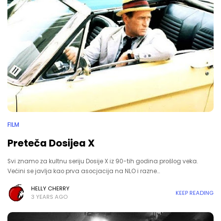
FILM
Preteča Dosijea X
Svi znamo za kultnu seriju Dosije X iz 90-tih godina prošlog veka.
Većini se javlja kao prva asocjacija na NLO i razne…
HELLY CHERRY
KEEP READING
3 YEARS AGO