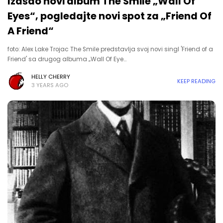
Izašao novi album The Smile „Wall Of
Eyes“, pogledajte novi spot za „Friend Of
A Friend“
foto: Alex Lake Trojac The Smile predstavlja svoj novi singl 'Friend of a
Friend' sa drugog albuma „Wall Of Eye…
HELLY CHERRY
KEEP READING
3 YEARS AGO