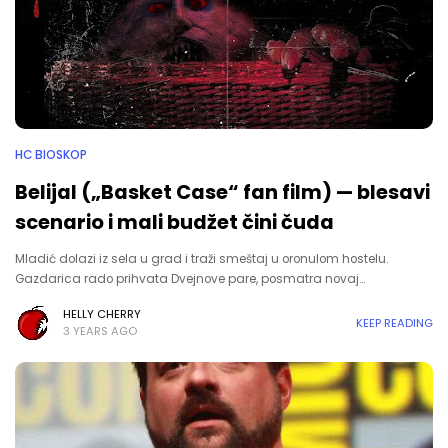
HC BIOSKOP
Belijal („Basket Case“ fan film) — blesavi
scenario i mali budžet čini čuda
Mladić dolazi iz sela u grad i traži smeštaj u oronulom hostelu.
Gazdarica rado prihvata Dvejnove pare, posmatra novaj…
HELLY CHERRY
KEEP READING
3 YEARS AGO