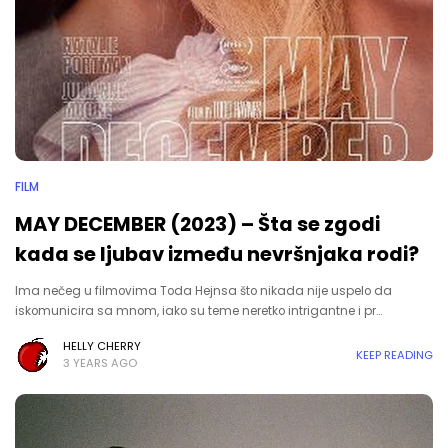
FILM
MAY DECEMBER (2023) – Šta se zgodi
kada se ljubav između nevršnjaka rodi?
Ima nečeg u filmovima Toda Hejnsa što nikada nije uspelo da
iskomunicira sa mnom, iako su teme neretko intrigantne i pr…
HELLY CHERRY
KEEP READING
3 YEARS AGO