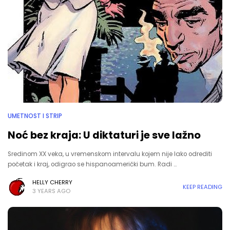
UMETNOST I STRIP
Noć bez kraja: U diktaturi je sve lažno
Sredinom XX veka, u vremenskom intervalu kojem nije lako odrediti
početak i kraj, odigrao se hispanoamerički bum. Radi …
HELLY CHERRY
KEEP READING
3 YEARS AGO