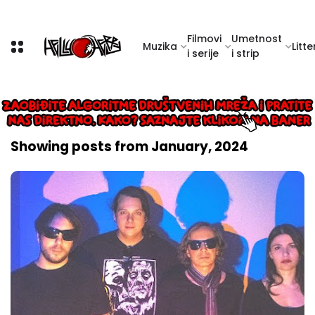
Filmovi
Umetnost
Muzika
Litte
i serije
i strip
Showing posts from January, 2024