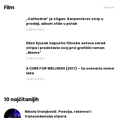
Film
View all
„Cathedral“ je stigao: Karpenterov strip u
prodaji, album stiže u petak
2 DAYS AGO
Džon Kjusak napustio filmske setove zarad
stripa i predstavio svoj prvi grafički roman
„Momo“
2 DAYS AGO
A CURE FOR WELLNESS (2017) – Za scenario nema
leka
7 DAYS AGO
10 najčitanijih
Nikola Vranjković: Poezija, rokenrol i
transcedencija otpora