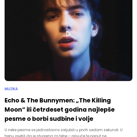
MUZIKA
Echo & The Bunnymen: „The Killing
Moon“ ili četrdeset godina najlepše
pesme o borbi sudbine i volje
U neke pesme se jednostavno zaljubiš u prvih sedam sekundi. U
trenu osetiš da je stvorena za tebe – privuče te poput ne…