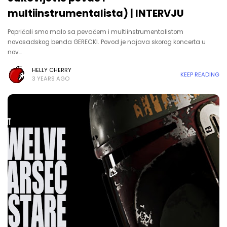
multiinstrumentalista) | INTERVJU
Popričali smo malo sa pevačem i multiinstrumentalistom
novosadskog benda GERECKI. Povod je najava skorog koncerta u
nov…
HELLY CHERRY
KEEP READING
3 YEARS AGO