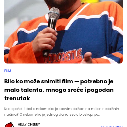
FILM
Bilo ko može snimiti film — potrebno je
malo talenta, mnogo sreće i pogodan
trenutak
Kako početi tekst o nekome ko je sasvim običan na milion neobičnih
načina? O nekome ko je jednog dana seo u bioskop, po…
HELLY CHERRY
KEEP READING