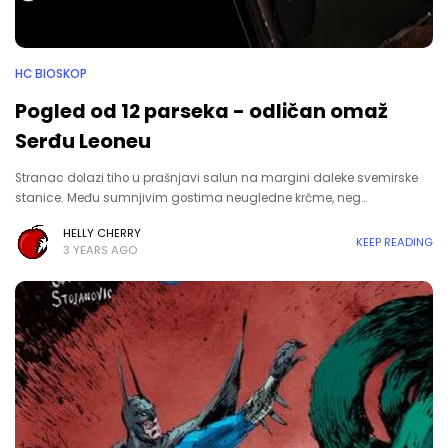
HC BIOSKOP
Pogled od 12 parseka - odličan omaž
Serđu Leoneu
Stranac dolazi tiho u prašnjavi salun na margini daleke svemirske
stanice. Među sumnjivim gostima neugledne krčme, neg…
HELLY CHERRY
KEEP READING
3 YEARS AGO