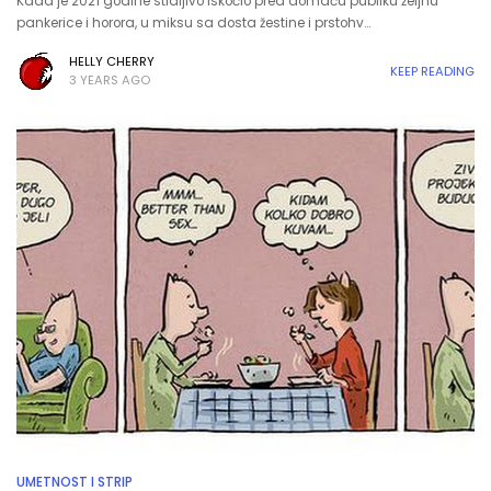
Kada je 2021 godine stidljivo iskočio pred domaću publiku željnu
pankerice i horora, u miksu sa dosta žestine i prstohv…
HELLY CHERRY
KEEP READING
3 YEARS AGO
UMETNOST I STRIP