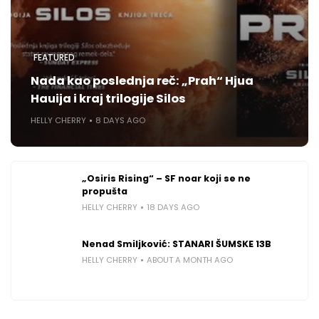
FEATURED
Nada kao poslednja reč: „Prah“ Hjua
Hauija i kraj trilogije Silos
HELLY CHERRY
8 DAYS AGO
„Osiris Rising“ – SF noar koji se ne
propušta
HELLY CHERRY
18 DAYS AGO
Nenad Smiljković: STANARI ŠUMSKE 13B
HELLY CHERRY
ABOUT A MONTH AGO