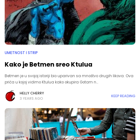
UMETNOST I STRIP
Kako je Betmen sreo Ktulua
Betmen je u svojoj istoriji bio uparivan sa mnoštvo drugih likova. Ova
priča u kojoj vidimo Ktulua kako okupira Gotam n…
HELLY CHERRY
KEEP READING
3 YEARS AGO