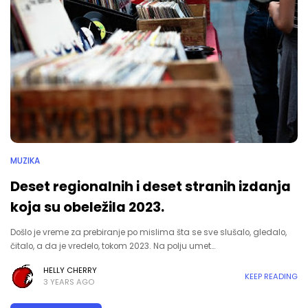
MUZIKA
Deset regionalnih i deset stranih izdanja
koja su obeležila 2023.
Došlo je vreme za prebiranje po mislima šta se sve slušalo, gledalo,
čitalo, a da je vredelo, tokom 2023. Na polju umet…
HELLY CHERRY
KEEP READING
3 YEARS AGO