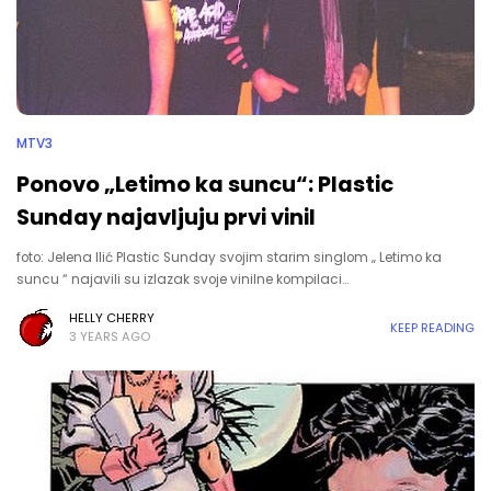
MTV3
Ponovo „Letimo ka suncu“: Plastic
Sunday najavljuju prvi vinil
foto: Jelena Ilić Plastic Sunday svojim starim singlom „ Letimo ka
suncu “ najavili su izlazak svoje vinilne kompilaci…
HELLY CHERRY
KEEP READING
3 YEARS AGO