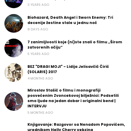
3 YEARS AGO
Biohazard, Death Angel i Sworn Enemy: Tri
decenije žestine stale u jednu noć
8 DAYS AGO
7 zanimljivosti koje (ni)ste znali o filmu „Širom
zatvorenih očiju“
5 YEARS AGO
BEZ "DRAGI MOJI" - Lidija Jelisavčić Ćirić
(SOLARIS) 2017
4 MONTHS AGO
Miroslav Stašić o filmu i monografiji
posvećenim Zvoncekovoj bilježnici: Podsetili
smo ljude na jedan dobar i originalni bend |
INTERVJU
5 MONTHS AGO
Knjigovanje: Razgovor sa Nenadom Popovićem,
urednikom Helly Cherry vebzina