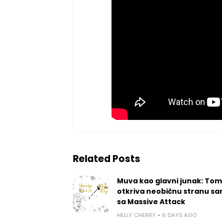
Related Posts
Muva kao glavni junak: Tom
otkriva neobičnu stranu sa
sa Massive Attack
HELLY CHERRY
6 DAYS AGO