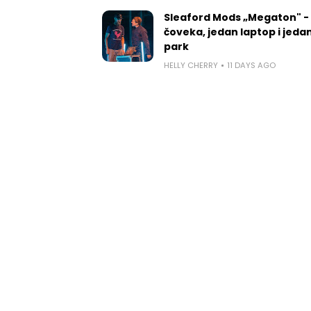
Sleaford Mods „Megaton" -
čoveka, jedan laptop i jedan
park
HELLY CHERRY
11 DAYS AGO