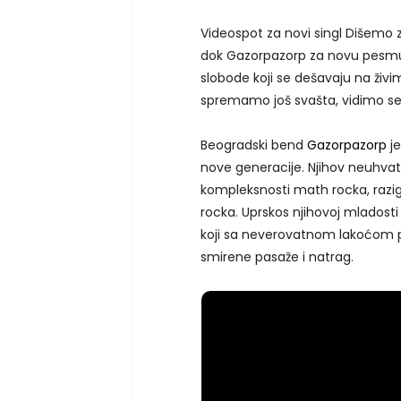
Videospot za novi singl Dišemo z
dok Gazorpazorp za novu pesmu
slobode koji se dešavaju na živi
spremamo još svašta, vidimo se!
Beogradski bend
Gazorpazorp
j
nove generacije. Njihov neuhvatl
kompleksnosti math rocka, razi
rocka. Uprskos njihovoj mladosti
koji sa neverovatnom lakoćom p
smirene pasaže i natrag.