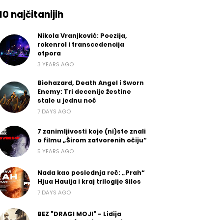
10 najčitanijih
Nikola Vranjković: Poezija,
rokenrol i transcedencija
otpora
3 YEARS AGO
Biohazard, Death Angel i Sworn
Enemy: Tri decenije žestine
stale u jednu noć
7 DAYS AGO
7 zanimljivosti koje (ni)ste znali
o filmu „Širom zatvorenih očiju“
5 YEARS AGO
Nada kao poslednja reč: „Prah“
Hjua Hauija i kraj trilogije Silos
7 DAYS AGO
BEZ "DRAGI MOJI" - Lidija