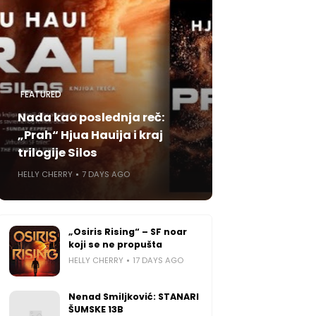
FEATURED
Nada kao poslednja reč:
„Prah“ Hjua Hauija i kraj
trilogije Silos
HELLY CHERRY
7 DAYS AGO
„Osiris Rising“ – SF noar
koji se ne propušta
HELLY CHERRY
17 DAYS AGO
Nenad Smiljković: STANARI
ŠUMSKE 13B