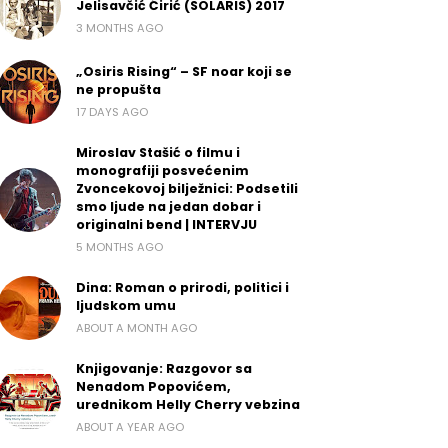
Jelisavčić Ćirić (SOLARIS) 2017
3 MONTHS AGO
„Osiris Rising“ – SF noar koji se
ne propušta
17 DAYS AGO
Miroslav Stašić o filmu i
monografiji posvećenim
Zvoncekovoj bilježnici: Podsetili
smo ljude na jedan dobar i
originalni bend | INTERVJU
5 MONTHS AGO
Dina: Roman o prirodi, politici i
ljudskom umu
ABOUT A MONTH AGO
Knjigovanje: Razgovor sa
Nenadom Popovićem,
urednikom Helly Cherry vebzina
ABOUT A YEAR AGO