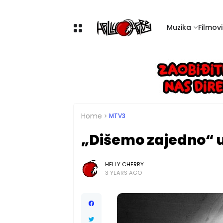
Muzika
Filmovi 
Home
MTV3
„Dišemo zajedno“ u
HELLY CHERRY
3 YEARS AGO