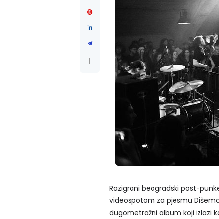
Razigrani beogradski post-punk
videospotom za pjesmu Dišemo za
dugometražni album koji izlazi k