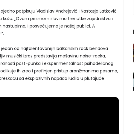
ajedno potpisuju Vladislav Andrejević i Nastasja Latković,
 kažu: „Ovom pesmom slavimo trenutke zajedništva i
m nastupima, i posvećujemo je našoj publici. A
”.
e jedan od najtalentovanijih balkanskih rock bendova
jiv muzički izraz predstavlja mešavinu noise-rocka,
granosti post-punka i eksperimentalnost psihodeličnog
 odlikuje ih zreo i prefinjen pristup aranžmanima pesama,
reskaću sa eksplozivnih napada ludila u plutajuće