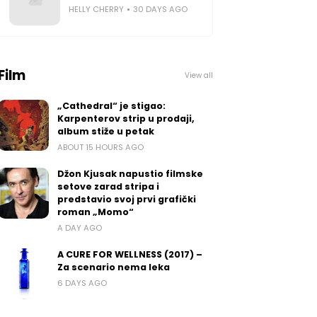
HELLY CHERRY
30 DAYS AGO
Film
View all
„Cathedral“ je stigao:
Karpenterov strip u prodaji,
album stiže u petak
ABOUT 15 HOURS AGO
Džon Kjusak napustio filmske
setove zarad stripa i
predstavio svoj prvi grafički
roman „Momo“
A DAY AGO
A CURE FOR WELLNESS (2017) –
Za scenario nema leka
6 DAYS AGO