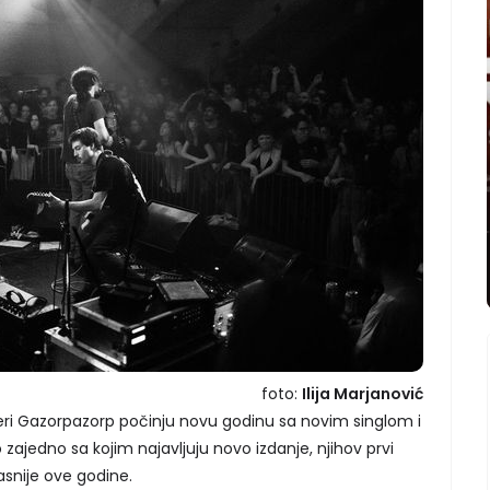
foto:
Ilija Marjanović
eri Gazorpazorp počinju novu godinu sa novim singlom i
jedno sa kojim najavljuju novo izdanje, njihov prvi
asnije ove godine.