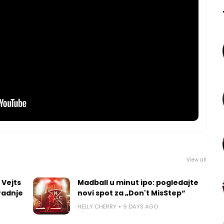
View all
 Vejts
Madball u minut ipo: pogledajte
radnje
novi spot za „Don't MisStep“
HELLY CHERRY
9 DAYS AGO