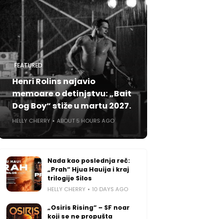
FEATURED
Henri Rolins najavio
memoare o detinjstvu: „Bait
Dog Boy“ stiže u martu 2027.
HELLY CHERRY
ABOUT 5 HOURS AGO
Nada kao poslednja reč:
„Prah“ Hjua Hauija i kraj
trilogije Silos
HELLY CHERRY
10 DAYS AGO
„Osiris Rising“ – SF noar
koji se ne propušta