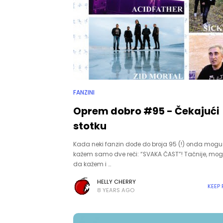
FANZINI
Oprem dobro #95 - Čekajući
stotku
Kada neki fanzin dođe do broja 95 (!) onda mog
kažem samo dve reči: “SVAKA ČAST”! Tačnije, mog
da kažem i …
HELLY CHERRY
KEEP
8 YEARS AGO