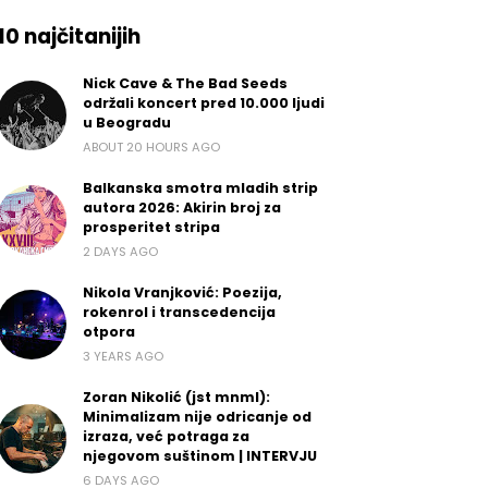
10 najčitanijih
Nick Cave & The Bad Seeds
održali koncert pred 10.000 ljudi
u Beogradu
ABOUT 20 HOURS AGO
Balkanska smotra mladih strip
autora 2026: Akirin broj za
prosperitet stripa
2 DAYS AGO
Nikola Vranjković: Poezija,
rokenrol i transcedencija
otpora
3 YEARS AGO
Zoran Nikolić (jst mnml):
Minimalizam nije odricanje od
izraza, već potraga za
njegovom suštinom | INTERVJU
6 DAYS AGO