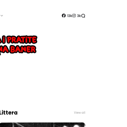
13k
3k
Littera
View all