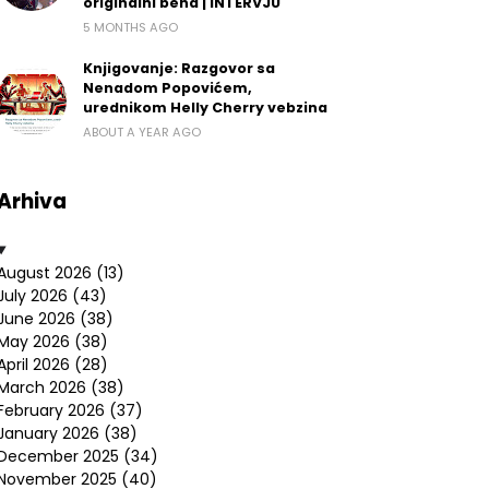
originalni bend | INTERVJU
5 MONTHS AGO
Knjigovanje: Razgovor sa
Nenadom Popovićem,
urednikom Helly Cherry vebzina
ABOUT A YEAR AGO
Arhiva
August 2026
(13)
July 2026
(43)
June 2026
(38)
May 2026
(38)
April 2026
(28)
March 2026
(38)
February 2026
(37)
January 2026
(38)
December 2025
(34)
November 2025
(40)