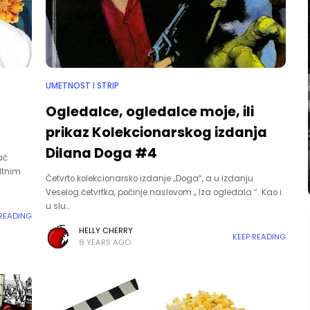
UMETNOST I STRIP
Ogledalce, ogledalce moje, ili
prikaz Kolekcionarskog izdanja
Dilana Doga #4
ač
ltnim
Četvrto kolekcionarsko izdanje „Doga“, a u izdanju
Veselog četvrtka, počinje naslovom „ Iza ogledala “. Kao i
u slu…
 READING
HELLY CHERRY
KEEP READING
8 YEARS AGO