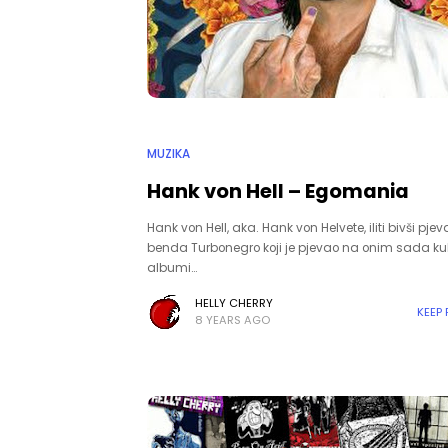
MUZIKA
Hank von Hell – Egomania
Hank von Hell, aka. Hank von Helvete, iliti bivši pjev
benda Turbonegro koji je pjevao na onim sada ku
albumi…
HELLY CHERRY
KEEP
8 YEARS AGO