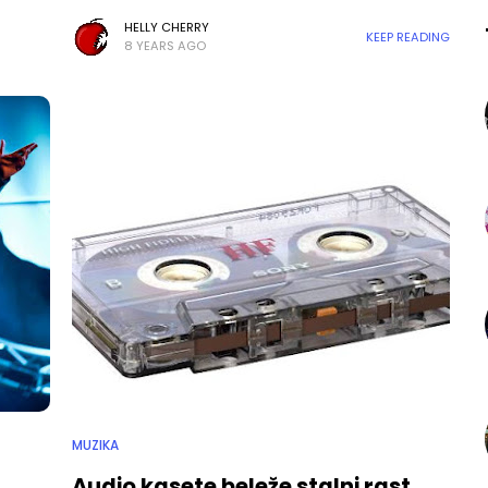
HELLY CHERRY
KEEP READING
8 YEARS AGO
MUZIKA
Audio kasete beleže stalni rast