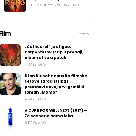
HELLY CHERRY
20 DAYS AGO
Film
View all
„Cathedral“ je stigao:
Karpenterov strip u prodaji,
album stiže u petak
4 DAYS AGO
Džon Kjusak napustio filmske
setove zarad stripa i
predstavio svoj prvi grafički
roman „Momo“
4 DAYS AGO
A CURE FOR WELLNESS (2017) –
Za scenario nema leka
9 DAYS AGO