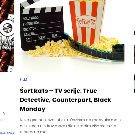
FILM
Šort kats – TV serije: True
Detective, Counterpart, Black
Monday
ni 8-
rije…
Nova godina, nova rubrika. Obzirom da me svako malo
netko prca u zdrav mozak što ne radim više recenzija
albuma, a ma…
 READING