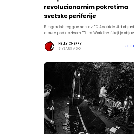
revolucionarnim pokretima
svetske periferije
Beogradski reggae sastav FC Apatride Utd objavi
album pod nazivom "Third Worldism", koji je objavl
HELLY CHERRY
KEEP
8 YEARS AGO