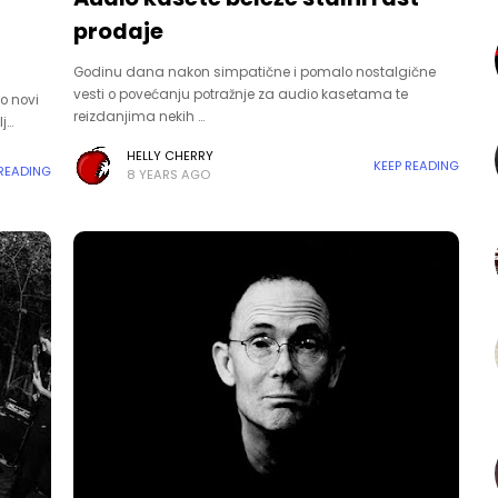
prodaje
Godinu dana nakon simpatične i pomalo nostalgične
vesti o povećanju potražnje za audio kasetama te
o novi
reizdanjima nekih …
j…
HELLY CHERRY
KEEP READING
 READING
8 YEARS AGO