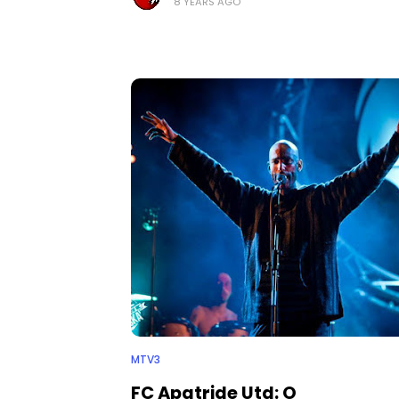
8 YEARS AGO
MTV3
FC Apatride Utd: O