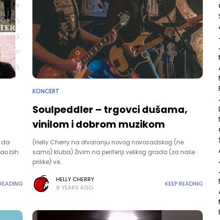
KONCERT
Soulpeddler – trgovci dušama,
vinilom i dobrom muzikom
u da
(Helly Cherry na otvaranju novog novosadskog (ne
ao bih
samo) kluba) Živim na periferiji velikog grada (za naše
prilike) ve…
HELLY CHERRY
 READING
KEEP READING
8 YEARS AGO