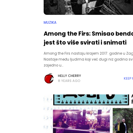
MUZIKA
Among the Firs: Smisao bend
jest što više svirati i snimati
Among the Firs nastaju krajem 2017. godine u Za
Nastaje među ljudima koji već dugi niz godina sv
zajedno u…
HELLY CHERRY
KEEP
8 YEARS AGO