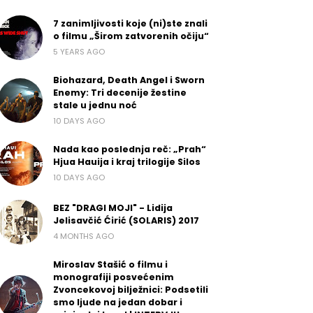
7 zanimljivosti koje (ni)ste znali
o filmu „Širom zatvorenih očiju“
5 YEARS AGO
Biohazard, Death Angel i Sworn
Enemy: Tri decenije žestine
stale u jednu noć
10 DAYS AGO
Nada kao poslednja reč: „Prah“
Hjua Hauija i kraj trilogije Silos
10 DAYS AGO
BEZ "DRAGI MOJI" - Lidija
Jelisavčić Ćirić (SOLARIS) 2017
4 MONTHS AGO
Miroslav Stašić o filmu i
monografiji posvećenim
Zvoncekovoj bilježnici: Podsetili
smo ljude na jedan dobar i