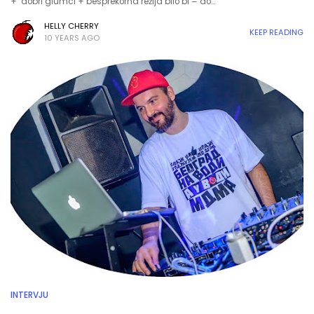
+ dobri glumci + besprekorna režija bilo bi = do…
HELLY CHERRY
KEEP READING
10 YEARS AGO
INTERVJU