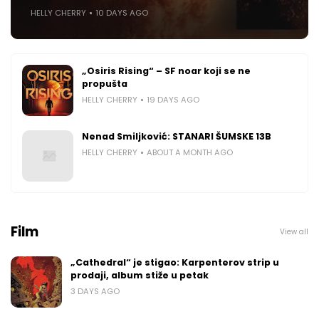
HELLY CHERRY
10 DAYS AGO
„Osiris Rising“ – SF noar koji se ne
propušta
HELLY CHERRY
19 DAYS AGO
Nenad Smiljković: STANARI ŠUMSKE 13B
HELLY CHERRY
ABOUT A MONTH AGO
Film
View all
„Cathedral“ je stigao: Karpenterov strip u
prodaji, album stiže u petak
3 DAYS AGO