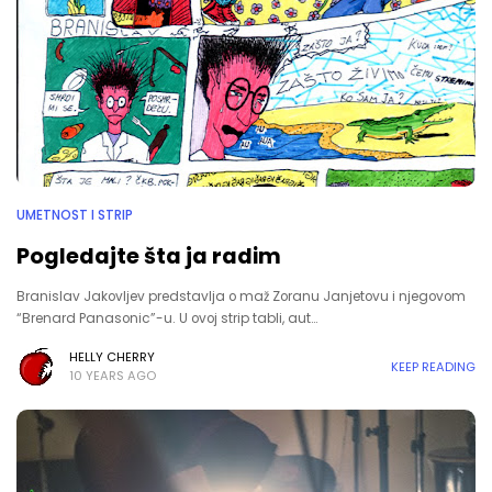
UMETNOST I STRIP
Pogledajte šta ja radim
Branislav Jakovljev predstavlja o maž Zoranu Janjetovu i njegovom
“Brenard Panasonic”-u. U ovoj strip tabli, aut…
HELLY CHERRY
KEEP READING
10 YEARS AGO