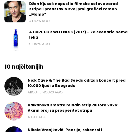
Džon Kjusak napustio filmske setove zarad
stripa i predstavio svoj prvi grafički roman
„Momo“
4 DAYS AGO
A CURE FOR WELLNESS (2017) – Za scenario nema
leka
9 DAYS AGO
10 najčitanijih
Nick Cave & The Bad Seeds održali koncert pred
10.000 ljudi u Beogradu
ABOUT 5 HOURS AGO
Balkanska smotra mladih strip autora 2026:
Akirin broj za prosperitet stripa
A DAY AGO
Nikola Vranjković: Poezija, rokenrol i