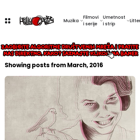
Filmovi
Umetnost
Muzika
Litte
i serije
i strip
Showing posts from March, 2016