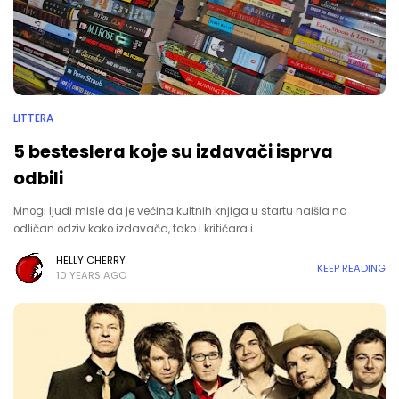
LITTERA
5 besteslera koje su izdavači isprva
odbili
Mnogi ljudi misle da je većina kultnih knjiga u startu naišla na
odličan odziv kako izdavača, tako i kritičara i…
HELLY CHERRY
KEEP READING
10 YEARS AGO