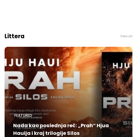
Littera
View all
FEATURED
Nada kao poslednja reč: „Prah“ Hjua
Hauija i kraj trilogije Silos