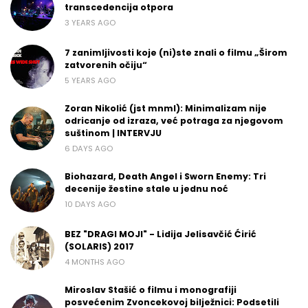
transcedencija otpora
3 YEARS AGO
7 zanimljivosti koje (ni)ste znali o filmu „Širom
zatvorenih očiju“
5 YEARS AGO
Zoran Nikolić (jst mnml): Minimalizam nije
odricanje od izraza, već potraga za njegovom
suštinom | INTERVJU
6 DAYS AGO
Biohazard, Death Angel i Sworn Enemy: Tri
decenije žestine stale u jednu noć
10 DAYS AGO
BEZ "DRAGI MOJI" - Lidija Jelisavčić Ćirić
(SOLARIS) 2017
4 MONTHS AGO
Miroslav Stašić o filmu i monografiji
posvećenim Zvoncekovoj bilježnici: Podsetili