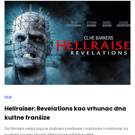
FILM
Hellraiser: Revelations kao vrhunac dna
kultne franšize
Da filmska serija, koja je doživela nastavke i nastavke i nastavke, sa
svakom novom pricčm teško moze održati kvalite…