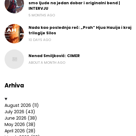
smo ljude na jedan dobar i originalni bend |
INTERVJU
5 MONTHS AGO
Nada kao poslednja reč: „Prah“ Hjua Hauija i kraj
trilogije Silos
10 DAYS AGO
Nenad Smiljković: CIMER
ABOUT A MONTH AGO
Arhiva
August 2026
(11)
July 2026
(43)
June 2026
(38)
May 2026
(38)
April 2026
(28)