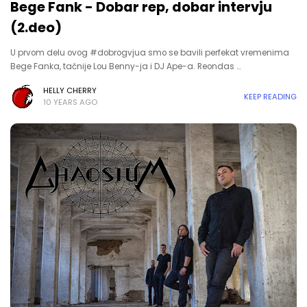
Bege Fank - Dobar rep, dobar intervju
(2.deo)
U prvom delu ovog #dobrogvjua smo se bavili perfekat vremenima
Bege Fanka, tačnije Lou Benny-ja i DJ Ape-a. Reondas …
HELLY CHERRY
KEEP READING
10 YEARS AGO