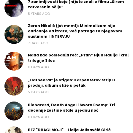
7 zanimljivosti koje (ni)ste znali o filmu „Širom
zatvorenih očiju“
5 YEARS AGO
Zoran Nikolić (jst mnml): Minimalizam nije
odricanje od izraza, već potraga za njegovom
suštinom | INTERVJU
7 DAYS AGO
Nada kao poslednja reč: „Prah“ Hjua Hauija i kraj
trilogije Silos
11 DAYS AGO
„Cathedral“ je stigao: Karpenterov strip u
prodaji, album stiže u petak
5 DAYS AGO
Biohazard, Death Angel i Sworn Enemy: Tri
decenije žestine stale u jednu noć
11 DAYS AGO
BEZ "DRAGI MOJI" - Lidija Jelisavčić Ćirić