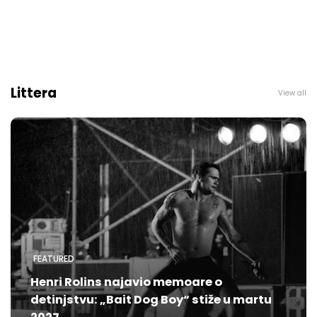
Littera
View all
FEATURED
Henri Rolins najavio memoare o
detinjstvu: „Bait Dog Boy“ stiže u martu