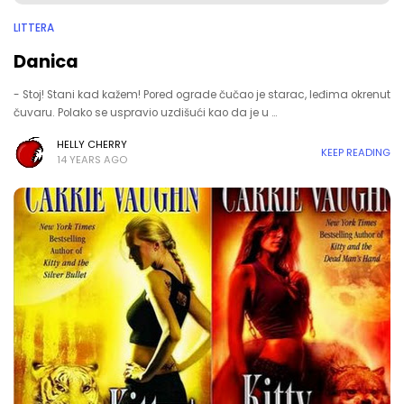
LITTERA
Danica
- Stoj! Stani kad kažem! Pored ograde čučao je starac, leđima okrenut
čuvaru. Polako se uspravio uzdišući kao da je u …
HELLY CHERRY
KEEP READING
14 YEARS AGO