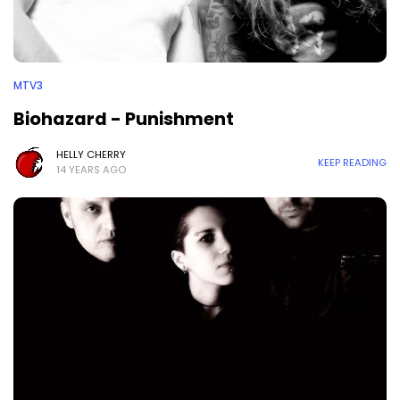
MTV3
Biohazard - Punishment
HELLY CHERRY
KEEP READING
14 YEARS AGO