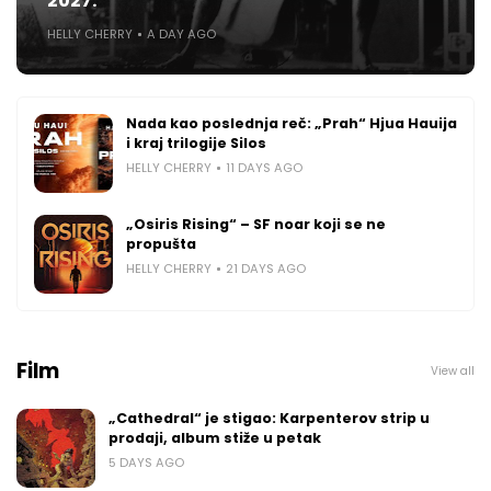
2027.
HELLY CHERRY
A DAY AGO
Nada kao poslednja reč: „Prah“ Hjua Hauija
i kraj trilogije Silos
HELLY CHERRY
11 DAYS AGO
„Osiris Rising“ – SF noar koji se ne
propušta
HELLY CHERRY
21 DAYS AGO
Film
View all
„Cathedral“ je stigao: Karpenterov strip u
prodaji, album stiže u petak
5 DAYS AGO