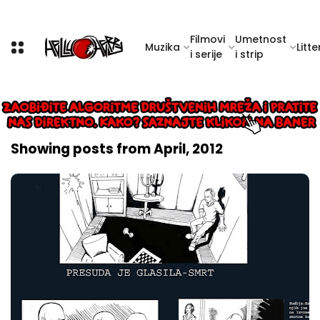
Filmovi
Umetnost
Muzika
Litte
i serije
i strip
Showing posts from April, 2012