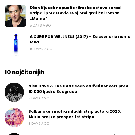
Džon Kjusak napustio filmske setove zarad
stripa i predstavio svoj prvi grafički roman
„Momo“
5 DAYS AGO
A CURE FOR WELLNESS (2017) – Za scenario nema
leka
10 DAYS AGO
10 najčitanijih
Nick Cave & The Bad Seeds održali koncert pred
10.000 ljudi u Beogradu
2 DAYS AGO
Balkanska smotra mladih strip autora 2026:
Akirin broj za prosperitet stripa
3 DAYS AGO