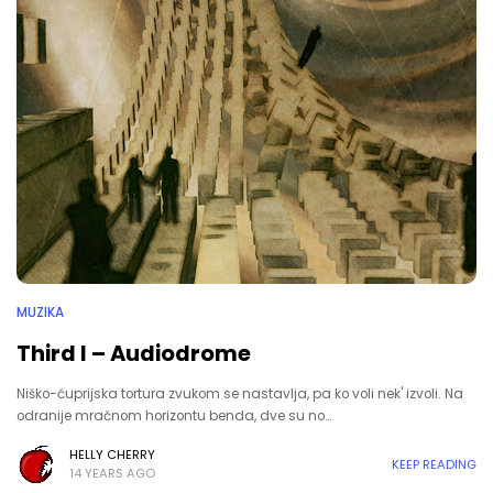
MUZIKA
Third I – Audiodrome
Niško-ćuprijska tortura zvukom se nastavlja, pa ko voli nek' izvoli. Na
odranije mračnom horizontu benda, dve su no…
HELLY CHERRY
KEEP READING
14 YEARS AGO