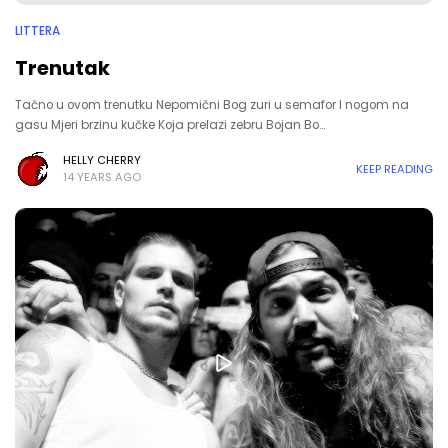
LITTERA
Trenutak
Tačno u ovom trenutku Nepomični Bog zuri u semafor I nogom na
gasu Mjeri brzinu kučke Koja prelazi zebru Bojan Bo…
HELLY CHERRY
KEEP READING
14 YEARS AGO