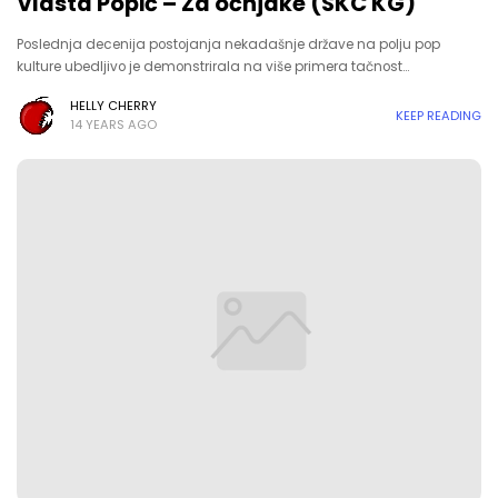
Vlasta Popić – Za očnjake (SKC KG)
Poslednja decenija postojanja nekadašnje države na polju pop
kulture ubedljivo je demonstrirala na više primera tačnost…
HELLY CHERRY
KEEP READING
14 YEARS AGO