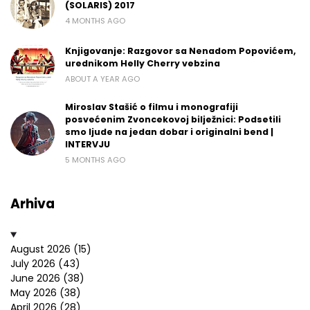
(SOLARIS) 2017
4 MONTHS AGO
Knjigovanje: Razgovor sa Nenadom Popovićem,
urednikom Helly Cherry vebzina
ABOUT A YEAR AGO
Miroslav Stašić o filmu i monografiji
posvećenim Zvoncekovoj bilježnici: Podsetili
smo ljude na jedan dobar i originalni bend |
INTERVJU
5 MONTHS AGO
Arhiva
August 2026
(15)
July 2026
(43)
June 2026
(38)
May 2026
(38)
April 2026
(28)