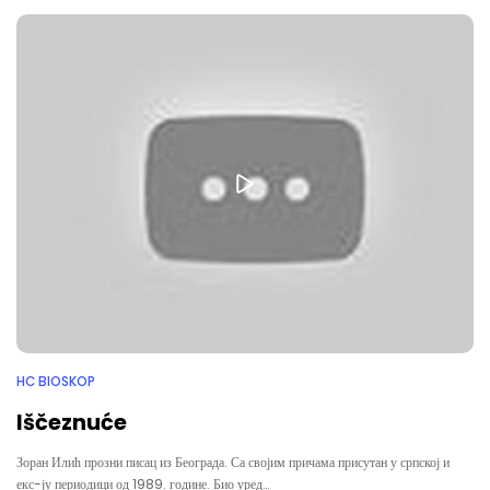
HC BIOSKOP
Iščeznuće
Зоран Илић прозни писац из Београда. Са својим причама присутан у српској и
екс-ју периодици од 1989. године. Био уред…