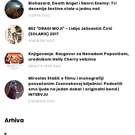
Biohazard, Death Angel i Sworn Enemy: Tri
decenije žestine stale u jednu noć
11 DAYS AGO
BEZ "DRAGI MOJI" - Lidija Jelisavčić Ćirić
(SOLARIS) 2017
4 MONTHS AGO
Knjigovanje: Razgovor sa Nenadom Popovićem,
urednikom Helly Cherry vebzina
ABOUT A YEAR AGO
Miroslav Stašić o filmu i monografiji
posvećenim Zvoncekovoj bilježnici: Podsetili
smo ljude na jedan dobar i originalni bend |
INTERVJU
5 MONTHS AGO
Arhiva