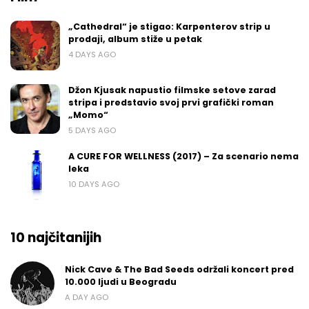
„Cathedral“ je stigao: Karpenterov strip u
prodaji, album stiže u petak
4 DAYS AGO
Džon Kjusak napustio filmske setove zarad
stripa i predstavio svoj prvi grafički roman
„Momo“
5 DAYS AGO
A CURE FOR WELLNESS (2017) – Za scenario nema
leka
10 DAYS AGO
10 najčitanijih
Nick Cave & The Bad Seeds održali koncert pred
10.000 ljudi u Beogradu
A DAY AGO