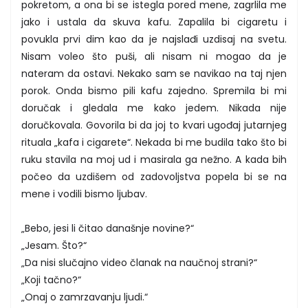
pokretom, a ona bi se istegla pored mene, zagrlila me
jako i ustala da skuva kafu. Zapalila bi cigaretu i
povukla prvi dim kao da je najslađi uzdisaj na svetu.
Nisam voleo što puši, ali nisam ni mogao da je
nateram da ostavi. Nekako sam se navikao na taj njen
porok. Onda bismo pili kafu zajedno. Spremila bi mi
doručak i gledala me kako jedem. Nikada nije
doručkovala. Govorila bi da joj to kvari ugođaj jutarnjeg
rituala „kafa i cigarete“. Nekada bi me budila tako što bi
ruku stavila na moj ud i masirala ga nežno. A kada bih
počeo da uzdišem od zadovoljstva popela bi se na
mene i vodili bismo ljubav.
„Bebo, jesi li čitao današnje novine?“
„Jesam. Što?“
„Da nisi slučajno video članak na naučnoj strani?“
„Koji tačno?“
„Onaj o zamrzavanju ljudi.“