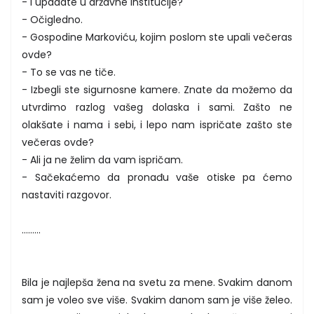
- I upadate u državne institucije?
- Očigledno.
- Gospodine Markoviću, kojim poslom ste upali večeras
ovde?
- To se vas ne tiče.
- Izbegli ste sigurnosne kamere. Znate da možemo da
utvrdimo razlog vašeg dolaska i sami. Zašto ne
olakšate i nama i sebi, i lepo nam ispričate zašto ste
večeras ovde?
- Ali ja ne želim da vam ispričam.
- Sačekaćemo da pronađu vaše otiske pa ćemo
nastaviti razgovor.
.........
Bila je najlepša žena na svetu za mene. Svakim danom
sam je voleo sve više. Svakim danom sam je više želeo.