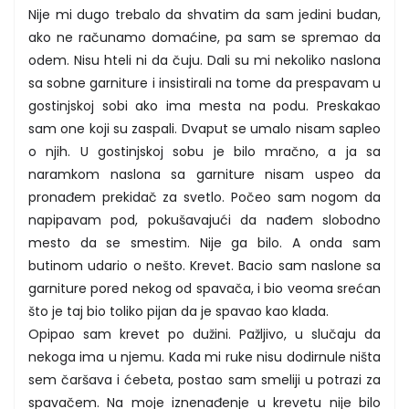
Nije mi dugo trebalo da shvatim da sam jedini budan,
ako ne računamo domaćine, pa sam se spremao da
odem. Nisu hteli ni da čuju. Dali su mi nekoliko naslona
sa sobne garniture i insistirali na tome da prespavam u
gostinjskoj sobi ako ima mesta na podu. Preskakao
sam one koji su zaspali. Dvaput se umalo nisam sapleo
o njih. U gostinjskoj sobu je bilo mračno, a ja sa
naramkom naslona sa garniture nisam uspeo da
pronađem prekidač za svetlo. Počeo sam nogom da
napipavam pod, pokušavajući da nađem slobodno
mesto da se smestim. Nije ga bilo. A onda sam
butinom udario o nešto. Krevet. Bacio sam naslone sa
garniture pored nekog od spavača, i bio veoma srećan
što je taj bio toliko pijan da je spavao kao klada.
Opipao sam krevet po dužini. Pažljivo, u slučaju da
nekoga ima u njemu. Kada mi ruke nisu dodirnule ništa
sem čaršava i ćebeta, postao sam smeliji u potrazi za
spavačem. Na moje iznenađenje u krevetu nije bilo