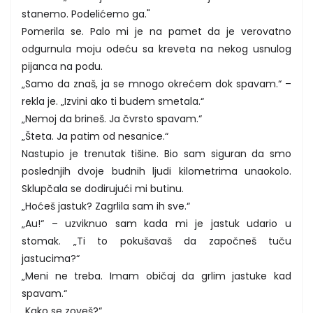
stanemo. Podelićemo ga."
Pomerila se. Palo mi je na pamet da je verovatno
odgurnula moju odeću sa kreveta na nekog usnulog
pijanca na podu.
„Samo da znaš, ja se mnogo okrećem dok spavam.“ –
rekla je. „Izvini ako ti budem smetala.“
„Nemoj da brineš. Ja čvrsto spavam.“
„Šteta. Ja patim od nesanice.“
Nastupio je trenutak tišine. Bio sam siguran da smo
poslednjih dvoje budnih ljudi kilometrima unaokolo.
Sklupčala se dodirujući mi butinu.
„Hoćeš jastuk? Zagrlila sam ih sve.“
„Au!“ – uzviknuo sam kada mi je jastuk udario u
stomak. „Ti to pokušavaš da započneš tuču
jastucima?“
„Meni ne treba. Imam običaj da grlim jastuke kad
spavam.“
„Kako se zoveš?“