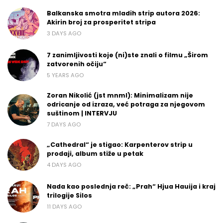
Balkanska smotra mladih strip autora 2026:
Akirin broj za prosperitet stripa
3 DAYS AGO
7 zanimljivosti koje (ni)ste znali o filmu „Širom
zatvorenih očiju“
5 YEARS AGO
Zoran Nikolić (jst mnml): Minimalizam nije
odricanje od izraza, već potraga za njegovom
suštinom | INTERVJU
7 DAYS AGO
„Cathedral“ je stigao: Karpenterov strip u
prodaji, album stiže u petak
4 DAYS AGO
Nada kao poslednja reč: „Prah“ Hjua Hauija i kraj
trilogije Silos
11 DAYS AGO