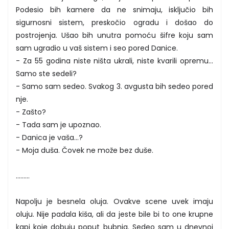
Podesio bih kamere da ne snimaju, isključio bih
sigurnosni sistem, preskočio ogradu i došao do
postrojenja. Ušao bih unutra pomoću šifre koju sam
sam ugradio u vaš sistem i seo pored Danice.
- Za 55 godina niste ništa ukrali, niste kvarili opremu...
Samo ste sedeli?
- Samo sam sedeo. Svakog 3. avgusta bih sedeo pored
nje.
- Zašto?
- Tada sam je upoznao.
- Danica je vaša...?
- Moja duša. Čovek ne može bez duše.
.........
Napolju je besnela oluja. Ovakve scene uvek imaju
oluju. Nije padala kiša, ali da jeste bile bi to one krupne
kapi koje dobuju poput bubnja. Sedeo sam u dnevnoj