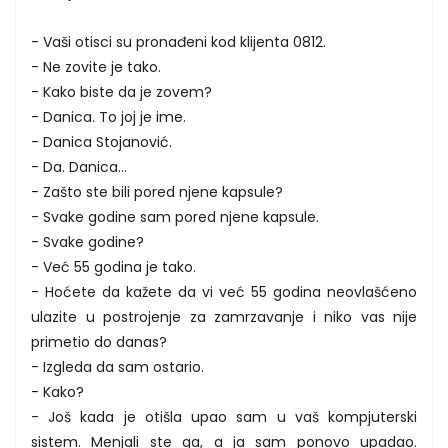
- Vaši otisci su pronađeni kod klijenta 0812.
- Ne zovite je tako.
- Kako biste da je zovem?
- Danica. To joj je ime.
- Danica Stojanović.
- Da. Danica...
- Zašto ste bili pored njene kapsule?
- Svake godine sam pored njene kapsule.
- Svake godine?
- Već 55 godina je tako.
- Hoćete da kažete da vi već 55 godina neovlašćeno
ulazite u postrojenje za zamrzavanje i niko vas nije
primetio do danas?
- Izgleda da sam ostario.
- Kako?
- Još kada je otišla upao sam u vaš kompjuterski
sistem. Menjali ste ga, a ja sam ponovo upadao.