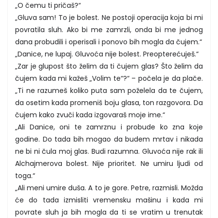
„O čemu ti pričaš?“
„Gluva sam! To je bolest. Ne postoji operacija koja bi mi
povratila sluh. Ako bi me zamrzli, onda bi me jednog
dana probudili i operisali i ponovo bih mogla da čujem.“
„Danice, ne lupaj. Gluvoća nije bolest. Preopterećuješ.“
„Zar je glupost što želim da ti čujem glas? Što želim da
čujem kada mi kažeš „Volim te“?“ – počela je da plače.
„Ti ne razumeš koliko puta sam poželela da te čujem,
da osetim kada promeniš boju glasa, ton razgovora. Da
čujem kako zvuči kada izgovaraš moje ime.“
„Ali Danice, oni te zamrznu i probude ko zna koje
godine. Do tada bih mogao da budem mrtav i nikada
ne bi ni čula moj glas. Budi razumna. Gluvoća nije rak ili
Alchajmerova bolest. Nije prioritet. Ne umiru ljudi od
toga.“
„Ali meni umire duša. A to je gore. Petre, razmisli. Možda
će do tada izmisliti vremensku mašinu i kada mi
povrate sluh ja bih mogla da ti se vratim u trenutak