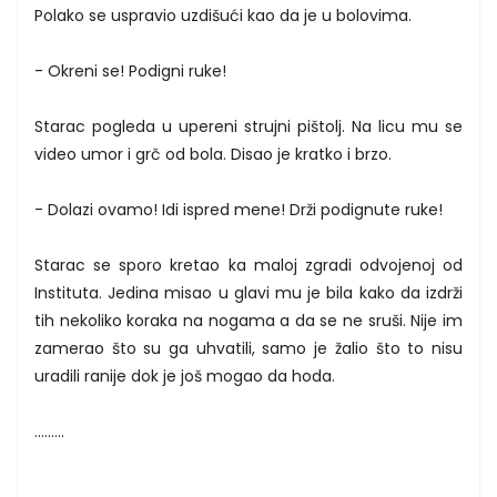
Polako se uspravio uzdišući kao da je u bolovima.
- Okreni se! Podigni ruke!
Starac pogleda u upereni strujni pištolj. Na licu mu se
video umor i grč od bola. Disao je kratko i brzo.
- Dolazi ovamo! Idi ispred mene! Drži podignute ruke!
Starac se sporo kretao ka maloj zgradi odvojenoj od
Instituta. Jedina misao u glavi mu je bila kako da izdrži
tih nekoliko koraka na nogama a da se ne sruši. Nije im
zamerao što su ga uhvatili, samo je žalio što to nisu
uradili ranije dok je još mogao da hoda.
.........