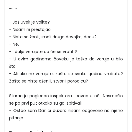
.........
- Još uvek je volite?
- Nisam ni prestajao.
- Niste se ženili, imali druge devojke, decu?
- Ne.
- I dalje verujete da će se vratiti?
- U ovim godinama čoveku je teško da veruje u bilo
šta.
- Ali ako ne verujete, zašto se svake godine vraćate?
Zašto se niste oženili, stvorili porodicu?
Starac je pogledao inspektora Leovca u oči. Nasmešio
se po prvi put otkako su ga ispitivali.
- Ostao sam Danici dužan: nisam odgovorio na njeno
pitanje.