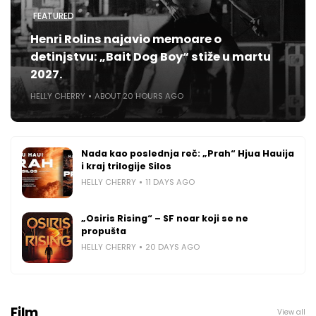
FEATURED
Henri Rolins najavio memoare o
detinjstvu: „Bait Dog Boy“ stiže u martu
2027.
HELLY CHERRY
ABOUT 20 HOURS AGO
Nada kao poslednja reč: „Prah“ Hjua Hauija
i kraj trilogije Silos
HELLY CHERRY
11 DAYS AGO
„Osiris Rising“ – SF noar koji se ne
propušta
HELLY CHERRY
20 DAYS AGO
Film
View all