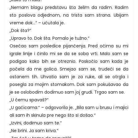
„Nemam blagu predstavu šta želim da radim. Radim
sto poslova odjednom, na trista sam strana. Ubijam
vreme dok...“ – ućutala je.
„Dok šta?“
„Upravo to. Dok šta. Pomalo je tužno.“
Osećao sam posledice pijančenja. Pred očima su mi
igrale linije i činilo mi se da se soba vrti. Malo sam se
podigao kako bih se otreznio. Poskočio sam kada je
počela da me golica. Smejao sam se, trudeći se da
ostanem tih. Uhvatio sam je za ruke, ali se otrgla i
posegla za mojim stomakom. Dok sam pokušavao da
je se oslobodim dodirnuo sam joj grudi. Trgao sam se.
„U čemu spavaš?“
„U gaćicama.“ – odgovorila je. „Bila sam u brusu i majici
ali sam ih skinula pre nego što si došao.“
„Izvini, dodirnuo sam te.“
„Ne brini. Ja sam kriva.“