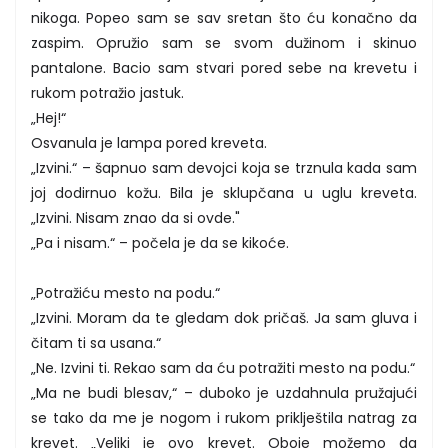
nikoga. Popeo sam se sav sretan što ću konačno da
zaspim. Opružio sam se svom dužinom i skinuo
pantalone. Bacio sam stvari pored sebe na krevetu i
rukom potražio jastuk.
„Hej!“
Osvanula je lampa pored kreveta.
„Izvini.“ – šapnuo sam devojci koja se trznula kada sam
joj dodirnuo kožu. Bila je sklupčana u uglu kreveta.
„Izvini. Nisam znao da si ovde."
„Pa i nisam.“ – počela je da se kikoće.
„Potražiću mesto na podu.“
„Izvini. Moram da te gledam dok pričaš. Ja sam gluva i
čitam ti sa usana.“
„Ne. Izvini ti. Rekao sam da ću potražiti mesto na podu.“
„Ma ne budi blesav,“ – duboko je uzdahnula pružajući
se tako da me je nogom i rukom priklještila natrag za
krevet. „Veliki je ovo krevet. Oboje možemo da