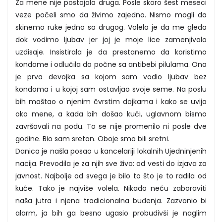
Za mene nije postojala druga. Posle skoro šest meseci
veze počeli smo da živimo zajedno. Nismo mogli da
skinemo ruke jedno sa drugog. Volela je da me gleda
dok vodimo ljubav jer joj je moje lice zamenjivalo
uzdisaje. Insistirala je da prestanemo da koristimo
kondome i odlučila da počne sa antibebi pilulama. Ona
je prva devojka sa kojom sam vodio ljubav bez
kondoma i u kojoj sam ostavljao svoje seme. Na poslu
bih maštao o njenim čvrstim dojkama i kako se uvija
oko mene, a kada bih došao kući, uglavnom bismo
završavali na podu. To se nije promenilo ni posle dve
godine. Bio sam sretan. Oboje smo bili sretni.
Danica je našla posao u kancelariji lokalnih Ujedninjenih
nacija. Prevodila je za njih sve živo: od vesti do izjava za
javnost. Najbolje od svega je bilo to što je to radila od
kuće. Tako je najviše volela. Nikada neću zaboraviti
naša jutra i njena tradicionalna buđenja. Zazvonio bi
alarm, ja bih ga besno ugasio probudivši je naglim