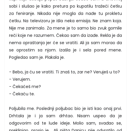
sobi i slušao je kako pretura po kupatilu tražeći četku
za feniranje. Nikada nije mogla da nađe tu prokletu
četku. Na televizoru je išla neka emisija. Ne znam koja.
Nije me zanimalo. Za mene je to samo bio zvuk gomile
reči koje ne razumem. Čekao sam da izađe. Rekla je da
nema opraštanja jer će se vratiti. Ali ja sam morao da
se oprostim sa njom. Izašla je i sela pored mene.
Pogledao sam je. Plakala je.
- Bebo, ja ću se vratiti. Ti znaš to, zar ne? Veruješ u to?
- Verujem.
- Čekaćeš me?
- Čekaću te.
Poljubila me. Poslednji poljubac bio je isti kao onaj prvi.
Drhtala je i ja sam drhtao. Nisam uspeo da je
odgovorim od te lude ideje. Molio sam, svađao se,
preklinjao, prosio je... Ali ništa Danicu nije odvratilo od