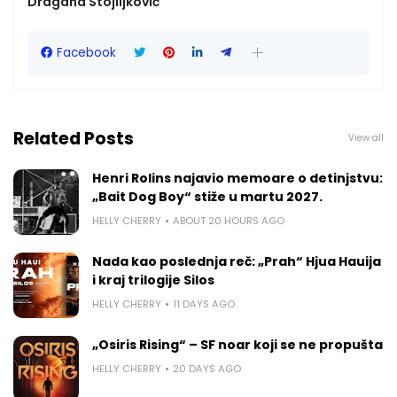
Dragana Stojiljković
Facebook
Related Posts
View all
Henri Rolins najavio memoare o detinjstvu:
„Bait Dog Boy“ stiže u martu 2027.
HELLY CHERRY
ABOUT 20 HOURS AGO
Nada kao poslednja reč: „Prah“ Hjua Hauija
i kraj trilogije Silos
HELLY CHERRY
11 DAYS AGO
„Osiris Rising“ – SF noar koji se ne propušta
HELLY CHERRY
20 DAYS AGO