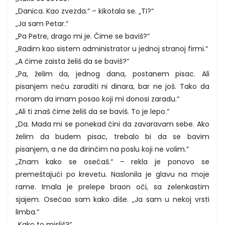
„Danica. Kao zvezda.“ – kikotala se. „Ti?“
„Ja sam Petar.“
„Pa Petre, drago mi je. Čime se baviš?“
„Radim kao sistem administrator u jednoj stranoj firmi.“
„A čime zaista želiš da se baviš?“
„Pa, želim da, jednog dana, postanem pisac. Ali
pisanjem neću zaraditi ni dinara, bar ne još. Tako da
moram da imam posao koji mi donosi zaradu.“
„Ali ti znaš čime želiš da se baviš. To je lepo.“
„Da. Mada mi se ponekad čini da zavaravam sebe. Ako
želim da budem pisac, trebalo bi da se bavim
pisanjem, a ne da dirinčim na poslu koji ne volim.“
„Znam kako se osećaš.“ – rekla je ponovo se
premeštajući po krevetu. Naslonila je glavu na moje
rame. Imala je prelepe braon oči, sa zelenkastim
sjajem. Osećao sam kako diše. „Ja sam u nekoj vrsti
limba.“
„Kako to misliš?“