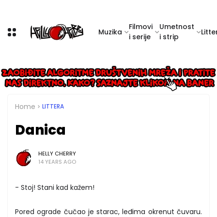
Filmovi
Umetnost
Muzika
Litte
i serije
i strip
Home
LITTERA
Danica
HELLY CHERRY
14 YEARS AGO
- Stoj! Stani kad kažem!
Pored ograde čučao je starac, leđima okrenut čuvaru.