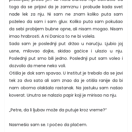
toga da se prijavi da je zamrznu i probude kada svet
nađe lek za nju. Ni sam ne znam koliko puta sam
poželeo da sam i sam gluv. Koliko puta sam pokušao
da sebi probijem bubne opne, ali nisam mogao. Nisam
imao hrabrosti. A ni Danica to ne bi volela.
Sada sam je poslednji put držao u naručju. Ljubio joj
usne, milovao dojke, skidao gaćice i ulazio u nju.
Poslednji put smo bili jedno. Poslednji put sam voleo i
dozvolio da mene neko voli.
Otišla je dok sam spavao. U Institut je trebalo da se javi
tek za dva sata ali sam znao da je otišla ranije da bi
nam oboma olakšala rastanak. Na jastuku sam našao
koverat. Unutra se nalazio papir koji je mirisao na nju.
„Petre, da li ljubav može da putuje kroz vreme?“
Nasmešio sam se. I počeo da plačem.