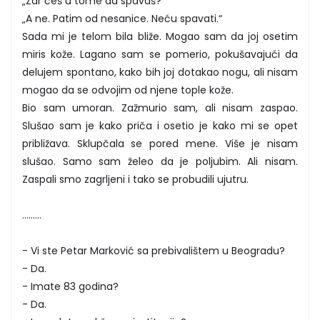
„Zar ćeš u tome da spavaš?“
„A ne. Patim od nesanice. Neću spavati.“
Sada mi je telom bila bliže. Mogao sam da joj osetim
miris kože. Lagano sam se pomerio, pokušavajući da
delujem spontano, kako bih joj dotakao nogu, ali nisam
mogao da se odvojim od njene tople kože.
Bio sam umoran. Zažmurio sam, ali nisam zaspao.
Slušao sam je kako priča i osetio je kako mi se opet
približava. Sklupčala se pored mene. Više je nisam
slušao. Samo sam želeo da je poljubim. Ali nisam.
Zaspali smo zagrljeni i tako se probudili ujutru.
.........
- Vi ste Petar Marković sa prebivalištem u Beogradu?
- Da.
- Imate 83 godina?
- Da.