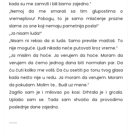
kada su me zamrzli i bili bismo zajedno.“
„Nemoj da me smaraš sa tim glupostima o
vremeplovu! Pobogu, to je samo mlaćenje prazne
slame za one koji nemaju pametnija posla!“
„Ja nisam luda!“
„Nisam ni rekao da si luda. Samo previše maštaš. To
nije moguće. Ljudi nikada neće putovati kroz vreme.“
„Ja mislim da hoće. Ja verujem da hoće. Moram da
verujem da ćemo jednog dana biti normalan par. Da
ću čuti koliko me voliš. Da ću osetiti po tonu tvog glasa
kada nešto nije u redu. Ja moram da verujem. Moram
da pokušam. Molim te... Budi uz mene.“
Zagrlio sam je i milovao po kosi. Drhtala je i grcala.
Uplašio sam se. Tada sam shvatio da provodimo
poslednje dane zajedno.
.........