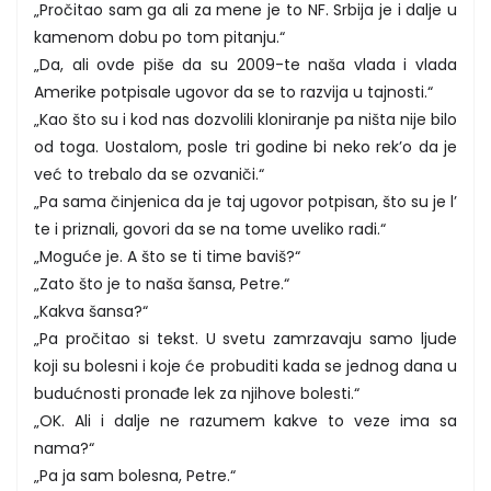
„Pročitao sam ga ali za mene je to NF. Srbija je i dalje u
kamenom dobu po tom pitanju.“
„Da, ali ovde piše da su 2009-te naša vlada i vlada
Amerike potpisale ugovor da se to razvija u tajnosti.“
„Kao što su i kod nas dozvolili kloniranje pa ništa nije bilo
od toga. Uostalom, posle tri godine bi neko rek’o da je
već to trebalo da se ozvaniči.“
„Pa sama činjenica da je taj ugovor potpisan, što su je l’
te i priznali, govori da se na tome uveliko radi.“
„Moguće je. A što se ti time baviš?“
„Zato što je to naša šansa, Petre.“
„Kakva šansa?“
„Pa pročitao si tekst. U svetu zamrzavaju samo ljude
koji su bolesni i koje će probuditi kada se jednog dana u
budućnosti pronađe lek za njihove bolesti.“
„OK. Ali i dalje ne razumem kakve to veze ima sa
nama?“
„Pa ja sam bolesna, Petre.“