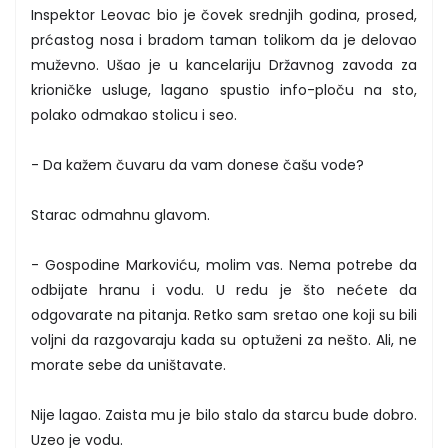
Inspektor Leovac bio je čovek srednjih godina, prosed,
prćastog nosa i bradom taman tolikom da je delovao
muževno. Ušao je u kancelariju Državnog zavoda za
krioničke usluge, lagano spustio info-ploču na sto,
polako odmakao stolicu i seo.
- Da kažem čuvaru da vam donese čašu vode?
Starac odmahnu glavom.
- Gospodine Markoviću, molim vas. Nema potrebe da
odbijate hranu i vodu. U redu je što nećete da
odgovarate na pitanja. Retko sam sretao one koji su bili
voljni da razgovaraju kada su optuženi za nešto. Ali, ne
morate sebe da uništavate.
Nije lagao. Zaista mu je bilo stalo da starcu bude dobro.
Uzeo je vodu.