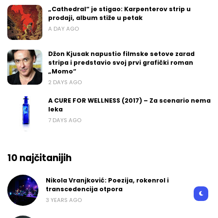
„Cathedral“ je stigao: Karpenterov strip u
prodaji, album stiže u petak
A DAY AGO
Džon Kjusak napustio filmske setove zarad
stripa i predstavio svoj prvi grafički roman
„Momo“
2 DAYS AGO
A CURE FOR WELLNESS (2017) – Za scenario nema
leka
7 DAYS AGO
10 najčitanijih
Nikola Vranjković: Poezija, rokenrol i
transcedencija otpora
3 YEARS AGO