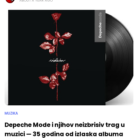
ABOUT A YEAR AGO
MUZIKA
Depeche Mode i njihov neizbrisiv trag u
muzici — 35 godina od izlaska albuma