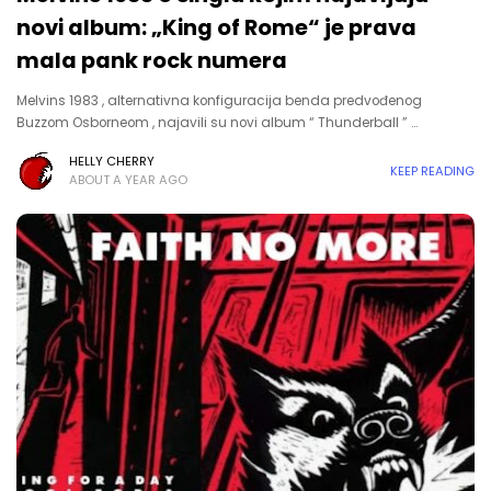
novi album: „King of Rome“ je prava
mala pank rock numera
Melvins 1983 , alternativna konfiguracija benda predvođenog
Buzzom Osborneom , najavili su novi album “ Thunderball ” …
HELLY CHERRY
KEEP READING
ABOUT A YEAR AGO