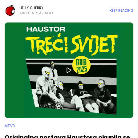
HELLY CHERRY
KEEP READING
ABOUT A YEAR AGO
MTV3
Originalna postava Haustora okupila se