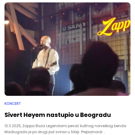
KONCERT
Sivert Høyem nastupio u Beogradu
13.3.2025, Zappa Baza Legendarni pevač kultnog norveškog benda
Madrugada je po drugi put svirao u Srbiji. Prepoznavši …