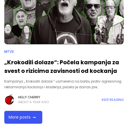
MTV3
„Krokodili dolaze“: Počela kampanja za
svest o rizicima zavisnosti od kockanja
Kampanja „ Krokodili dolaze “ usmerena na borbu protiv agresivnog
reklamiranja kockanja i klađenja, počela je danas pre…
HELLY CHERRY
KEEP READING
ABOUT A YEAR AGO
More posts