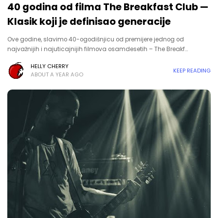
40 godina od filma The Breakfast Club —
Klasik koji je definisao generacije
Ove godine, slavimo 40-ogodišnjicu od premijere jednog od
najvažnijih i najuticajnijih filmova osamdesetih – The Breakf…
HELLY CHERRY
KEEP READING
ABOUT A YEAR AGO