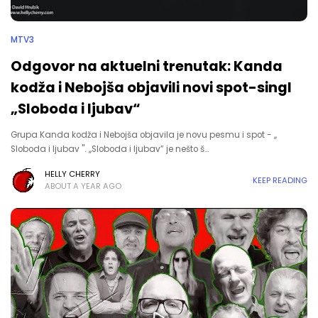
MTV3
Odgovor na aktuelni trenutak: Kanda
kodža i Nebojša objavili novi spot-singl
„Sloboda i ljubav“
Grupa Kanda kodža i Nebojša objavila je novu pesmu i spot - ,,
Sloboda i ljubav ". ,,Sloboda i ljubav” je nešto š…
HELLY CHERRY
KEEP READING
ABOUT A YEAR AGO