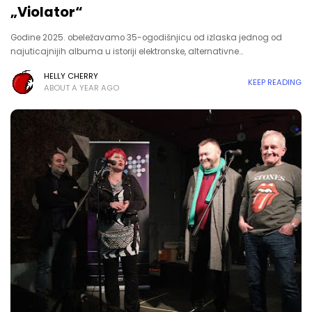
„Violator“
Godine 2025. obeležavamo 35-ogodišnjicu od izlaska jednog od
najuticajnijih albuma u istoriji elektronske, alternativne…
HELLY CHERRY
KEEP READING
ABOUT A YEAR AGO