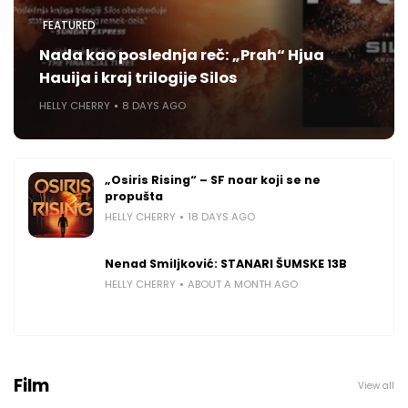
FEATURED
Nada kao poslednja reč: „Prah“ Hjua
Hauija i kraj trilogije Silos
HELLY CHERRY
8 DAYS AGO
„Osiris Rising“ – SF noar koji se ne
propušta
HELLY CHERRY
18 DAYS AGO
Nenad Smiljković: STANARI ŠUMSKE 13B
HELLY CHERRY
ABOUT A MONTH AGO
Film
View all