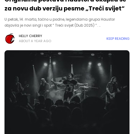
za novu dub verziju pesme „Treći svijet“
U petak, 14. marta, tačno u podne, legendarna grupa Haustor
objavila je novi singl i spot “ Treći svijet (Dub 2025) ”. …
HELLY CHERRY
KEEP READING
ABOUT A YEAR AGO