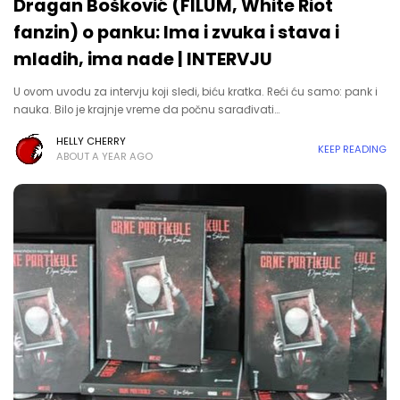
Dragan Bošković (FILUM, White Riot
fanzin) o panku: Ima i zvuka i stava i
mladih, ima nade | INTERVJU
U ovom uvodu za intervju koji sledi, biću kratka. Reći ću samo: pank i
nauka. Bilo je krajnje vreme da počnu sarađivati…
HELLY CHERRY
KEEP READING
ABOUT A YEAR AGO