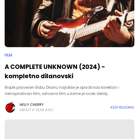
FILM
A COMPLETE UNKNOWN (2024) -
kompletno dilanovski
Biopik posvećen Bobu Dilanu najlakše je opisati kao korektan i
neinspirativan film, odnosno film u kome je svaki detalj…
HELLY CHERRY
KEEP READING
ABOUT A YEAR AGO