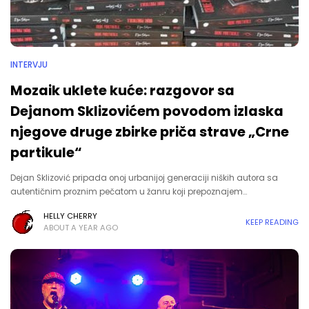
INTERVJU
Mozaik uklete kuće: razgovor sa
Dejanom Sklizovićem povodom izlaska
njegove druge zbirke priča strave „Crne
partikule“
Dejan Sklizović pripada onoj urbanijoj generaciji niških autora sa
autentičnim proznim pečatom u žanru koji prepoznajem…
HELLY CHERRY
KEEP READING
ABOUT A YEAR AGO