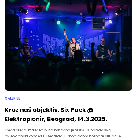
GALERIJE
Kroz naš objektiv: Six Pack @
Elektropionir, Beograd, 14.3.2025.
Treća sreća: Iz trećeg puta konačno je SIXPACK održao svoj
rođendanski koncert u Beogradu. Zbog dobro poznate situacije…