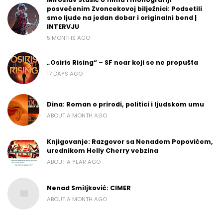
posvećenim Zvoncekovoj bilježnici: Podsetili
smo ljude na jedan dobar i originalni bend |
INTERVJU
5 MONTHS AGO
„Osiris Rising“ – SF noar koji se ne propušta
17 DAYS AGO
Dina: Roman o prirodi, politici i ljudskom umu
ABOUT A MONTH AGO
Knjigovanje: Razgovor sa Nenadom Popovićem,
urednikom Helly Cherry vebzina
ABOUT A YEAR AGO
Nenad Smiljković: CIMER
ABOUT A MONTH AGO