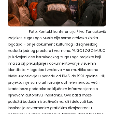
Foto: Kontakt konferencija / Iva Tanacković
Projekat Yugo Logo Music nije samo arhivska zbirka
logotipa – on je dokument kulturnog i dizajnerskog
nasleđa jednog prostora i vremena. YUGO.LOGO.MUSIC
je izdvojeni deo istraživačkog Yugo Logo projekta koji
ima za cilj prikupljanje i dokumentovanje vizuelnih
identiteta – logotipa i znakova – sa muzičke scene
bivše Jugoslavije u periodu od 1945. do 1991. godine. Cilj
projekta nije samo arhiviranje ovih elemenata, već i
izrada baze podataka sa ključnim informacijama o
njihovom autorstvu i nastanku. Ova baza može
poslužiti budućim istraživačima, ali i delovati kao
inspiracija savremenim grafičkim dizajnerima u