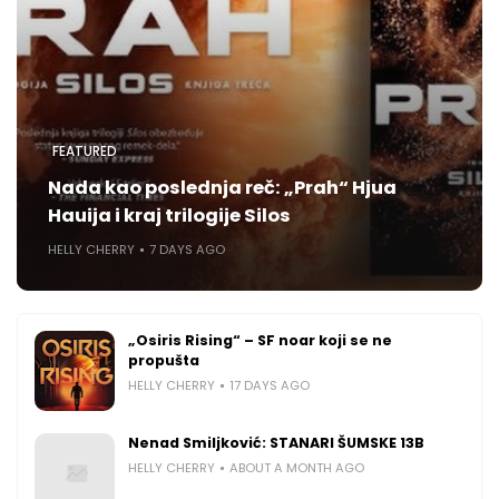
FEATURED
Nada kao poslednja reč: „Prah“ Hjua
Hauija i kraj trilogije Silos
HELLY CHERRY
7 DAYS AGO
„Osiris Rising“ – SF noar koji se ne
propušta
HELLY CHERRY
17 DAYS AGO
Nenad Smiljković: STANARI ŠUMSKE 13B
HELLY CHERRY
ABOUT A MONTH AGO