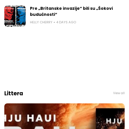
Pre „Britanske invazije“ bili su „Šokovi
budućnosti“
HELLY CHERRY
4 DAYS AGO
Littera
View all