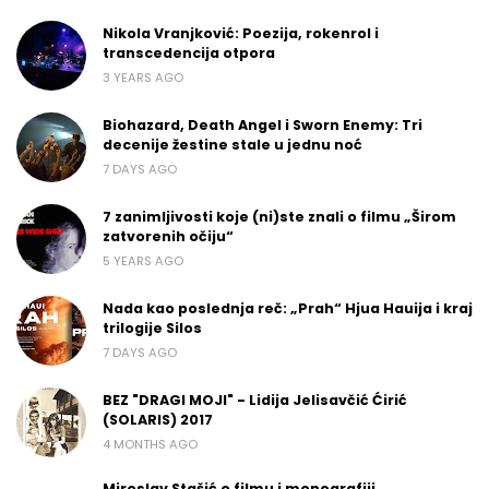
Nikola Vranjković: Poezija, rokenrol i
transcedencija otpora
3 YEARS AGO
Biohazard, Death Angel i Sworn Enemy: Tri
decenije žestine stale u jednu noć
7 DAYS AGO
7 zanimljivosti koje (ni)ste znali o filmu „Širom
zatvorenih očiju“
5 YEARS AGO
Nada kao poslednja reč: „Prah“ Hjua Hauija i kraj
trilogije Silos
7 DAYS AGO
BEZ "DRAGI MOJI" - Lidija Jelisavčić Ćirić
(SOLARIS) 2017
4 MONTHS AGO
Miroslav Stašić o filmu i monografiji