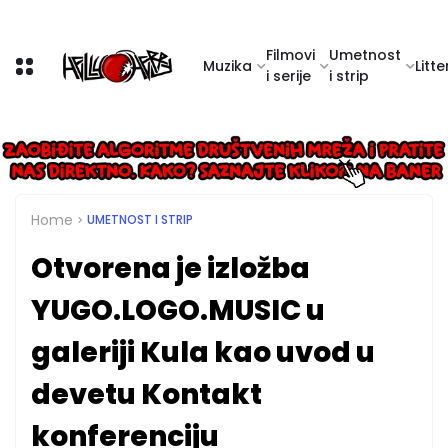
Filmovi
Umetnost
Muzika
Litte
i serije
i strip
Home
UMETNOST I STRIP
Otvorena je izložba
YUGO.LOGO.MUSIC u
galeriji Kula kao uvod u
devetu Kontakt
konferenciju