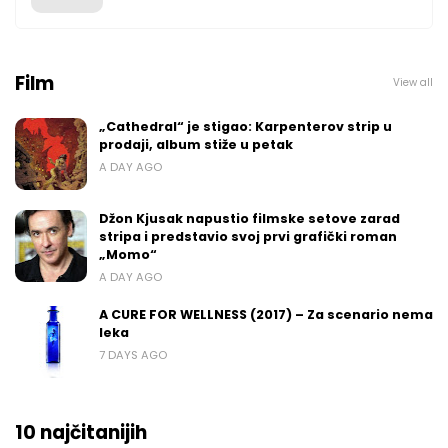
Film
View all
„Cathedral“ je stigao: Karpenterov strip u
prodaji, album stiže u petak
A DAY AGO
Džon Kjusak napustio filmske setove zarad
stripa i predstavio svoj prvi grafički roman
„Momo“
A DAY AGO
A CURE FOR WELLNESS (2017) – Za scenario nema
leka
7 DAYS AGO
10 najčitanijih