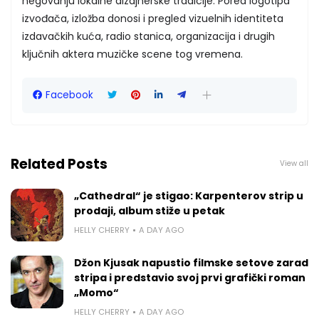
negovanju lokalne dizajnerske tradicije. Pored logotipa
izvođača, izložba donosi i pregled vizuelnih identiteta
izdavačkih kuća, radio stanica, organizacija i drugih
ključnih aktera muzičke scene tog vremena.
Facebook
Related Posts
View all
„Cathedral“ je stigao: Karpenterov strip u
prodaji, album stiže u petak
HELLY CHERRY
A DAY AGO
Džon Kjusak napustio filmske setove zarad
stripa i predstavio svoj prvi grafički roman
„Momo“
HELLY CHERRY
A DAY AGO