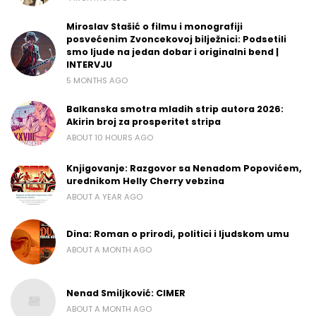
Miroslav Stašić o filmu i monografiji
posvećenim Zvoncekovoj bilježnici: Podsetili
smo ljude na jedan dobar i originalni bend |
INTERVJU
5 MONTHS AGO
Balkanska smotra mladih strip autora 2026:
Akirin broj za prosperitet stripa
ABOUT 10 HOURS AGO
Knjigovanje: Razgovor sa Nenadom Popovićem,
urednikom Helly Cherry vebzina
ABOUT A YEAR AGO
Dina: Roman o prirodi, politici i ljudskom umu
ABOUT A MONTH AGO
Nenad Smiljković: CIMER
ABOUT A MONTH AGO