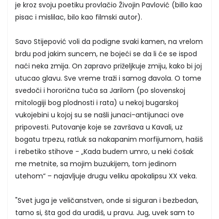
je kroz svoju poetiku provlačio Živojin Pavlović (billo kao
pisac i mislilac, bilo kao filmski autor).
Savo Stijepović voli da podigne svaki kamen, na vrelom
brdu pod jakim suncem, ne bojeći se da li će se ispod
naći neka zmija. On zapravo priželjkuje zmiju, kako bi joj
utucao glavu. Sve vreme traži i samog đavola. O tome
svedoči i hororična tuča sa Jarilom (po slovenskoj
mitologiji bog plodnosti i rata) u nekoj bugarskoj
vukojebini u kojoj su se našli junaci-antijunaci ove
pripovesti. Putovanje koje se završava u Kavali, uz
bogatu trpezu, ratluk sa nakapanim morfijumom, hašiš
i rebetiko stihove - „Kada budem umro, u neki ćošak
me metnite, sa mojim buzukijem, tom jedinom
utehom“ – najavljuje drugu veliku apokalipsu XX veka.
"Svet juga je veličanstven, onde si siguran i bezbedan,
tamo si, šta god da uradiš, u pravu. Jug, uvek sam to