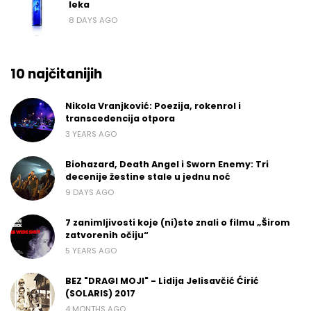
leka
8 DAYS AGO
10 najčitanijih
Nikola Vranjković: Poezija, rokenrol i
transcedencija otpora
3 YEARS AGO
Biohazard, Death Angel i Sworn Enemy: Tri
decenije žestine stale u jednu noć
9 DAYS AGO
7 zanimljivosti koje (ni)ste znali o filmu „Širom
zatvorenih očiju“
5 YEARS AGO
BEZ "DRAGI MOJI" - Lidija Jelisavčić Ćirić
(SOLARIS) 2017
4 MONTHS AGO