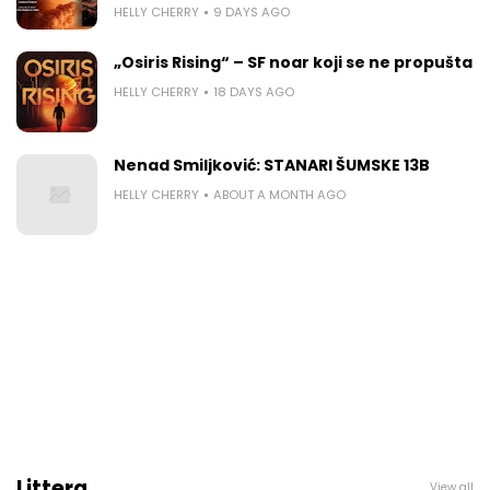
HELLY CHERRY
9 DAYS AGO
„Osiris Rising“ – SF noar koji se ne propušta
HELLY CHERRY
18 DAYS AGO
Nenad Smiljković: STANARI ŠUMSKE 13B
HELLY CHERRY
ABOUT A MONTH AGO
Littera
View all