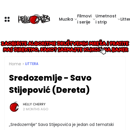
Filmovi
Umetnost
Muzika
Litte
i serije
i strip
Home
LITTERA
Sredozemlje - Savo
Stijepović (Dereta)
HELLY CHERRY
2 MONTHS AGO
„Sredozemlje“ Sava Stijepovića je jedan od tematski