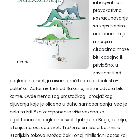
inteligentna i
provokativna.
Razračunavanje
sa sopstvenim
nacionom, koje
mnogim
čitaocima može
biti odbojno ili
privlačno, u
zavisnosti od
pogleda na svet, ja nisam pročitao kao ideološko-
političko. Autor ne beži od Balkana, niti se udvara bilo
kome. Ovde nema tog prostačkog i prosjačkog
pljuvanja koje je oličeno u duhu samoporicanja, već je
cela ta kritička komponenta više vezana za
egzistencijalni pogled na svet. Ljutnju na Boga, zemlju,
istoriju, narod, ceo svet. Traženje smisla u besmislu
istorijskih tokova. Možda čak i onaj nihilistični patos koji