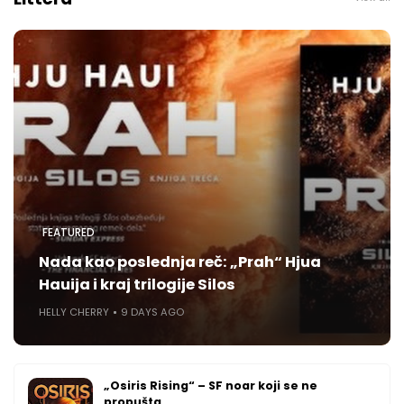
FEATURED
Nada kao poslednja reč: „Prah“ Hjua
Hauija i kraj trilogije Silos
HELLY CHERRY
9 DAYS AGO
„Osiris Rising“ – SF noar koji se ne
propušta