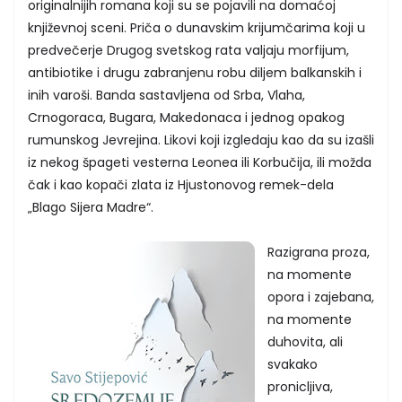
originalnijih romana koji su se pojavili na domaćoj
književnoj sceni. Priča o dunavskim krijumčarima koji u
predvečerje Drugog svetskog rata valjaju morfijum,
antibiotike i drugu zabranjenu robu diljem balkanskih i
inih varoši. Banda sastavljena od Srba, Vlaha,
Crnogoraca, Bugara, Makedonaca i jednog opakog
rumunskog Jevrejina. Likovi koji izgledaju kao da su izašli
iz nekog špageti vesterna Leonea ili Korbučija, ili možda
čak i kao kopači zlata iz Hjustonovog remek-dela
„Blago Sijera Madre“.
Razigrana proza,
na momente
opora i zajebana,
na momente
duhovita, ali
svakako
pronicljiva,