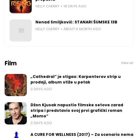
HELLY CHERRY
18 DAYS AGO
Nenad Smiljković: STANARI ŠUMSKE 13B
HELLY CHERRY
ABOUT A MONTH AGO
Film
View all
„Cathedral“ je stigao: Karpenterov strip u
prodaji, album stiže u petak
2 DAYS AGO
Džon Kjusak napustio filmske setove zarad
stripa i predstavio svoj prvi grafički roman
„Momo“
3 DAYS AGO
A CURE FOR WELLNESS (2017) – Za scenario nema