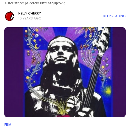
Autor stripa je Zoran Kiza Stojiljković .
HELLY CHERRY
KEEP READING
10 YEARS AGO
FILM