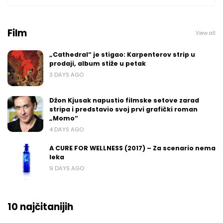
Film
View all
„Cathedral“ je stigao: Karpenterov strip u
prodaji, album stiže u petak
3 DAYS AGO
Džon Kjusak napustio filmske setove zarad
stripa i predstavio svoj prvi grafički roman
„Momo“
4 DAYS AGO
A CURE FOR WELLNESS (2017) – Za scenario nema
leka
9 DAYS AGO
10 najčitanijih