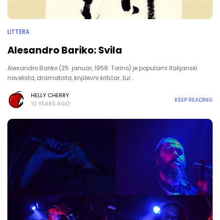
LITTERA
Alesandro Bariko: Svila
Alesandro Bariko (25. januar, 1958. Torino) je popularni italijanski
novelista, dramatista, književni kritičar, žur…
HELLY CHERRY
KEEP READING
10 YEARS AGO