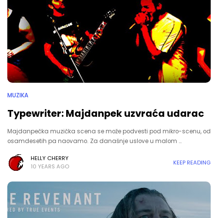
MUZIKA
Typewriter: Majdanpek uzvraća udarac
Majdanpečka muzička scena se može podvesti pod mikro-scenu, od
osamdesetih pa naovamo. Za današnje uslove u malom …
HELLY CHERRY
KEEP READING
10 YEARS AGO