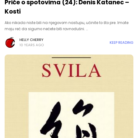
Priče o spotovima (24): Denis Katanec –
Kosti
Ako nikada niste bili na njegovom nastupu, učinite to što pre. Imate
moju reč da sigurno nećete biti ravnodušni. …
HELLY CHERRY
KEEP READING
10 YEARS AGO