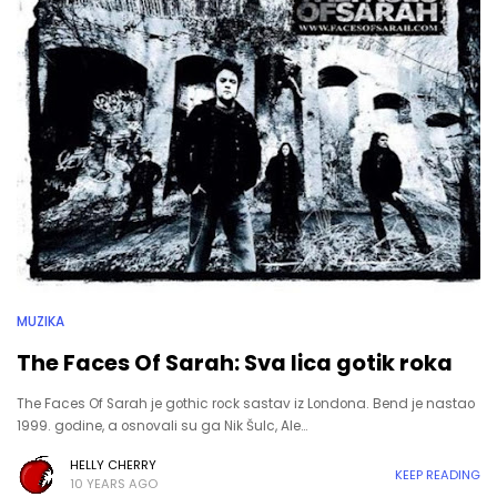
MUZIKA
The Faces Of Sarah: Sva lica gotik roka
The Faces Of Sarah je gothic rock sastav iz Londona. Bend je nastao
1999. godine, a osnovali su ga Nik Šulc, Ale…
HELLY CHERRY
KEEP READING
10 YEARS AGO