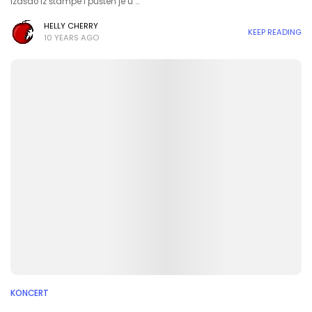
izašao iz štampe i pušten je u …
HELLY CHERRY
KEEP READING
10 YEARS AGO
KONCERT