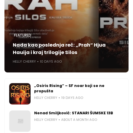
FEATURED
Nada kao poslednja reč: „Prah“ Hjua
Hauija i kraj trilogije Silos
HELLY CHERRY
10 DAYS AGO
„Osiris Rising“ – SF noar koji se ne
propušta
HELLY CHERRY
19 DAYS AGO
Nenad Smiljković: STANARI ŠUMSKE 13B
HELLY CHERRY
ABOUT A MONTH AGO