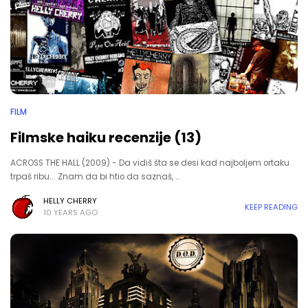
FILM
Filmske haiku recenzije (13)
ACROSS THE HALL (2009) - Da vidiš šta se desi kad najboljem ortaku
trpaš ribu... Znam da bi htio da saznaš, …
HELLY CHERRY
KEEP READING
10 YEARS AGO