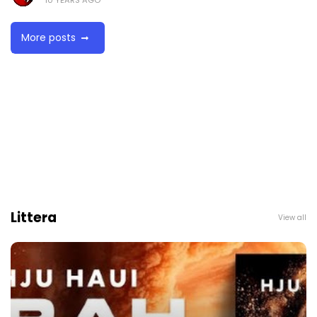
10 YEARS AGO
More posts
Littera
View all