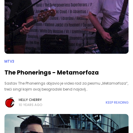
MTV3
The Phonerings - Metamorfoza
Sastav The Phonerings objavio je video rad za pesmu „Metamorfoza“,
treći singl kojim ovaj beogradski bend najavlj…
HELLY CHERRY
KEEP READING
10 YEARS AGO