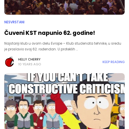
NESVRSTANI
Čuveni KST napunio 62. godine!
Najstariji klub u ovom delu Evrope – Klub studenata tehnike, u sredu
je proslavio svoj 62. rođendan. U proteklih …
HELLY CHERRY
KEEP READING
10 YEARS AGO