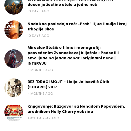
decenije žestine stale u jednu noć
10 DAYS AGO
Nada kao poslednja reč: „Prah“ Hjua Hauija i kraj
trilogije Silos
10 DAYS AGO
Miroslav Stašić o filmu i monografiji
posvećenim Zvoncekovoj bilježnici: Podsetili
smo ljude na jedan dobar i originalni bend |
INTERVJU
5 MONTHS AGO
BEZ "DRAGI MOJI" - Lidija Jelisavčić Ćirić
(SOLARIS) 2017
4 MONTHS AGO
Knjigovanje: Razgovor sa Nenadom Popovićem,
urednikom Helly Cherry vebzina
ABOUT A YEAR AGO