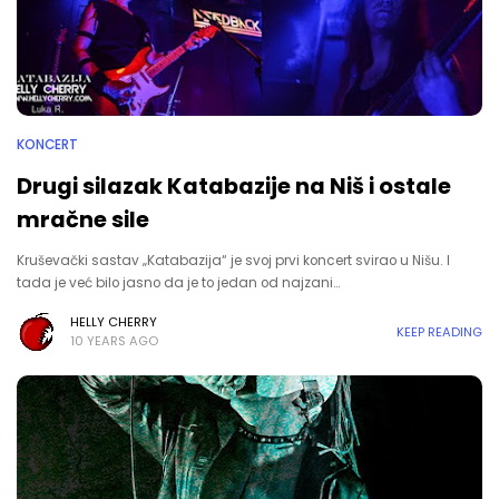
KONCERT
Drugi silazak Katabazije na Niš i ostale
mračne sile
Kruševački sastav „Katabazija“ je svoj prvi koncert svirao u Nišu. I
tada je već bilo jasno da je to jedan od najzani…
HELLY CHERRY
KEEP READING
10 YEARS AGO