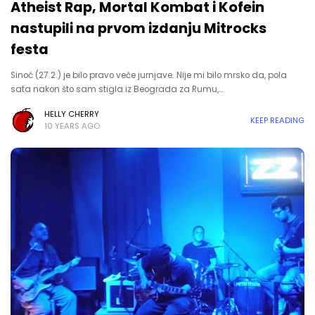
Atheist Rap, Mortal Kombat i Kofein
nastupili na prvom izdanju Mitrocks
festa
Sinoć (27.2.) je bilo pravo veče jurnjave. Nije mi bilo mrsko da, pola
sata nakon što sam stigla iz Beograda za Rumu,…
HELLY CHERRY
KEEP READING
10 YEARS AGO