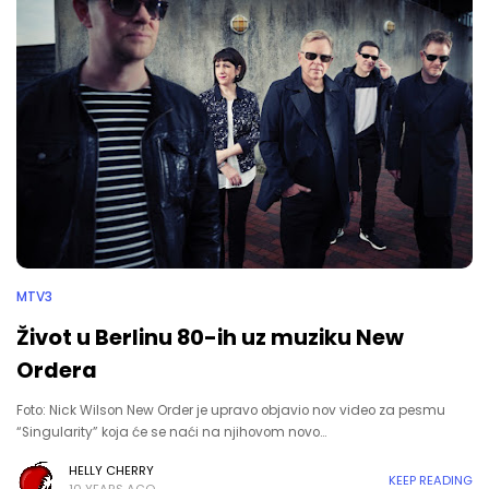
MTV3
Život u Berlinu 80-ih uz muziku New
Ordera
Foto: Nick Wilson New Order je upravo objavio nov video za pesmu
“Singularity” koja će se naći na njihovom novo…
HELLY CHERRY
KEEP READING