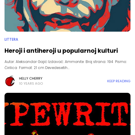
LITTERA
Heroji i antiheroji u popularnoj kulturi
Autor: Aleksandar Gajić Izdavač: Ammonite Broj strana: 194 Pismo:
Ćirilica Format: 21 cm Devedesetih…
HELLY CHERRY
KEEP READING
10 YEARS AGO