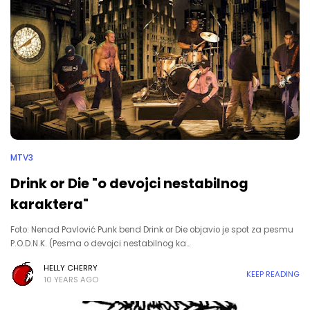
MTV3
Drink or Die "o devojci nestabilnog
karaktera"
Foto: Nenad Pavlović Punk bend Drink or Die objavio je spot za pesmu
P.O.D.N.K. (Pesma o devojci nestabilnog ka…
HELLY CHERRY
KEEP READING
10 YEARS AGO