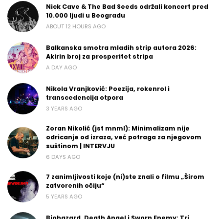
Nick Cave & The Bad Seeds održali koncert pred
10.000 ljudi u Beogradu
ABOUT 12 HOURS AGO
Balkanska smotra mladih strip autora 2026:
Akirin broj za prosperitet stripa
A DAY AGO
Nikola Vranjković: Poezija, rokenrol i
transcedencija otpora
3 YEARS AGO
Zoran Nikolić (jst mnml): Minimalizam nije
odricanje od izraza, već potraga za njegovom
suštinom | INTERVJU
6 DAYS AGO
7 zanimljivosti koje (ni)ste znali o filmu „Širom
zatvorenih očiju“
5 YEARS AGO
Biohazard, Death Angel i Sworn Enemy: Tri