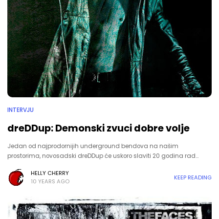
INTERVJU
dreDDup: Demonski zvuci dobre volje
Jedan od najprodornijih underground bendova na našim
prostorima, novosadski dreDDup će uskoro slaviti 20 godina rad…
HELLY CHERRY
KEEP READING
10 YEARS AGO