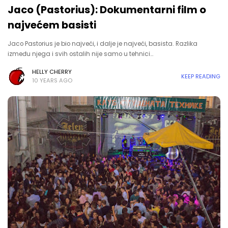
Jaco (Pastorius): Dokumentarni film o
najvećem basisti
Jaco Pastorius je bio najveći, i dalje je najveći, basista. Razlika
između njega i svih ostalih nije samo u tehnici…
HELLY CHERRY
KEEP READING
10 YEARS AGO