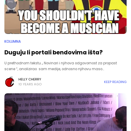
KOLUMNA
Duguju li portali bendovima išta?
U prethodnom tekstu „ Novinari i njihova odgovornost za propast
scene “, analizirao sam medije, odnosno njihovu maso…
HELLY CHERRY
KEEP READING
10 YEARS AGO