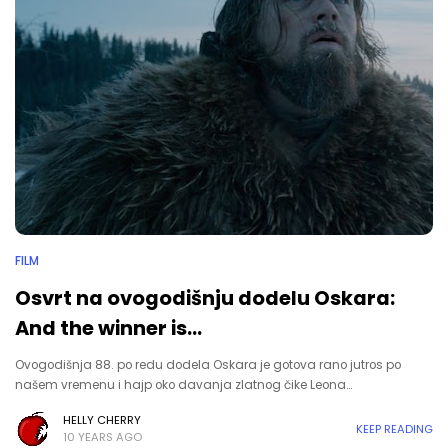
FILM
Osvrt na ovogodišnju dodelu Oskara:
And the winner is...
Ovogodišnja 88. po redu dodela Oskara je gotova rano jutros po
našem vremenu i hajp oko davanja zlatnog čike Leona…
HELLY CHERRY
KEEP READING
10 YEARS AGO