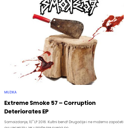
MUZIKA
Extreme Smoke 57 – Corruption
Deteriorates EP
Samoizdanje, 10" LP 2016. Kultni bend! Drugačije i ne možemo započeti
ovu recenziju, jer uzmite pre svega po…