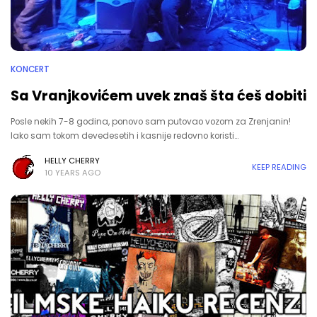
KONCERT
Sa Vranjkovićem uvek znaš šta ćeš dobiti
Posle nekih 7-8 godina, ponovo sam putovao vozom za Zrenjanin!
Iako sam tokom devedesetih i kasnije redovno koristi…
HELLY CHERRY
KEEP READING
10 YEARS AGO