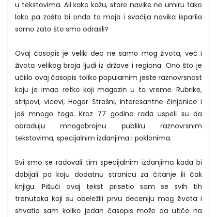
u tekstovima. Ali kako kažu, stare navike ne umiru tako
lako pa zašto bi onda ta moja i svačija navika isparila
samo zato što smo odrasli?
Ovaj časopis je veliki deo ne samo mog života, već i
života velikog broja ljudi iz države i regiona. Ono što je
učiilo ovaj časopis toliko popularnim jeste raznovrsnost
koju je imao retko koji magazin u to vreme. Rubrike,
stripovi, vicevi, Hogar Strašni, interesantne činjenice i
još mnogo toga. Kroz 77 godina rada uspeli su da
obraduju mnogobrojnu publiku raznovrsnim
tekstovima, specijalnim izdanjima i poklonima.
Svi smo se radovali tim specijalnim izdanjima kada bi
dobijali po koju dodatnu stranicu za čitanje ili čak
knjigu. Pišući ovaj tekst prisetio sam se svih tih
trenutaka koji su obeležili prvu deceniju mog života i
shvatio sam koliko jedan časopis može da utiče na