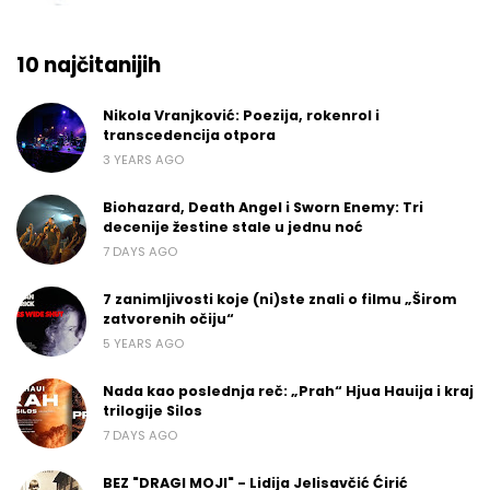
10 najčitanijih
Nikola Vranjković: Poezija, rokenrol i
transcedencija otpora
3 YEARS AGO
Biohazard, Death Angel i Sworn Enemy: Tri
decenije žestine stale u jednu noć
7 DAYS AGO
7 zanimljivosti koje (ni)ste znali o filmu „Širom
zatvorenih očiju“
5 YEARS AGO
Nada kao poslednja reč: „Prah“ Hjua Hauija i kraj
trilogije Silos
7 DAYS AGO
BEZ "DRAGI MOJI" - Lidija Jelisavčić Ćirić