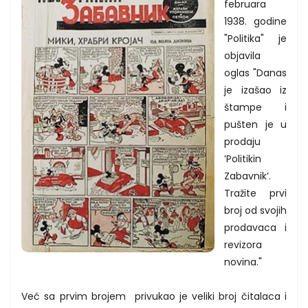
februara
1938. godine
"Politika" je
objavila
oglas "Danas
je izašao iz
štampe i
pušten je u
prodaju
’Politikin
Zabavnik’.
Tražite prvi
broj od svojih
prodavaca i
revizora
novina."
Već sa prvim brojem privukao je veliki broj čitalaca i