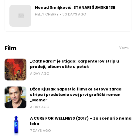
Nenad Smiljković: STANARI ŠUMSKE 13B
HELLY CHERRY
30 DAYS AGO
Film
View all
„Cathedral“ je stigao: Karpenterov strip u
prodaji, album stiže u petak
A DAY AGO
Džon Kjusak napustio filmske setove zarad
stripa i predstavio svoj prvi grafički roman
„Momo“
A DAY AGO
A CURE FOR WELLNESS (2017) – Za scenario nema
leka
7 DAYS AGO