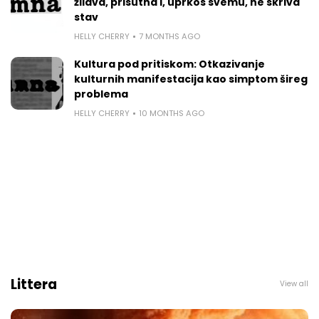
žilava, prisutna i, uprkos svemu, ne skriva
stav
HELLY CHERRY
7 MONTHS AGO
Kultura pod pritiskom: Otkazivanje
kulturnih manifestacija kao simptom šireg
problema
HELLY CHERRY
10 MONTHS AGO
Littera
View all