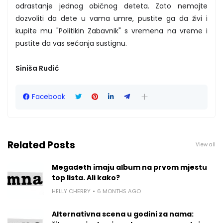
odrastanje jednog običnog deteta. Zato nemojte
dozvoliti da dete u vama umre, pustite ga da živi i
kupite mu "Politikin Zabavnik" s vremena na vreme i
pustite da vas sećanja sustignu.
Siniša Rudić
Facebook
Related Posts
View all
Megadeth imaju album na prvom mjestu
top lista. Ali kako?
HELLY CHERRY
6 MONTHS AGO
Alternativna scena u godini za nama: