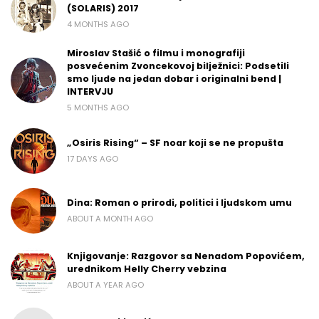
(SOLARIS) 2017
4 MONTHS AGO
Miroslav Stašić o filmu i monografiji
posvećenim Zvoncekovoj bilježnici: Podsetili
smo ljude na jedan dobar i originalni bend |
INTERVJU
5 MONTHS AGO
„Osiris Rising“ – SF noar koji se ne propušta
17 DAYS AGO
Dina: Roman o prirodi, politici i ljudskom umu
ABOUT A MONTH AGO
Knjigovanje: Razgovor sa Nenadom Popovićem,
urednikom Helly Cherry vebzina
ABOUT A YEAR AGO