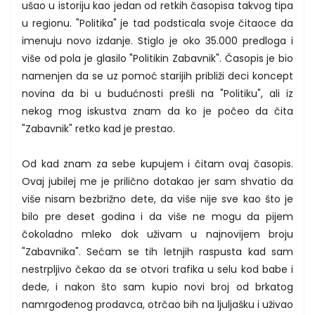
ušao u istoriju kao jedan od retkih časopisa takvog tipa
u regionu. "Politika" je tad podsticala svoje čitaoce da
imenuju novo izdanje. Stiglo je oko 35.000 predloga i
više od pola je glasilo "Politikin Zabavnik". Časopis je bio
namenjen da se uz pomoć starijih približi deci koncept
novina da bi u budućnosti prešli na "Politiku", ali iz
nekog mog iskustva znam da ko je počeo da čita
"Zabavnik" retko kad je prestao.
Od kad znam za sebe kupujem i čitam ovaj časopis.
Ovaj jubilej me je prilično dotakao jer sam shvatio da
više nisam bezbrižno dete, da više nije sve kao što je
bilo pre deset godina i da više ne mogu da pijem
čokoladno mleko dok uživam u najnovijem broju
"Zabavnika". Sećam se tih letnjih raspusta kad sam
nestrpljivo čekao da se otvori trafika u selu kod babe i
dede, i nakon što sam kupio novi broj od brkatog
namrgođenog prodavca, otrčao bih na ljuljašku i uživao