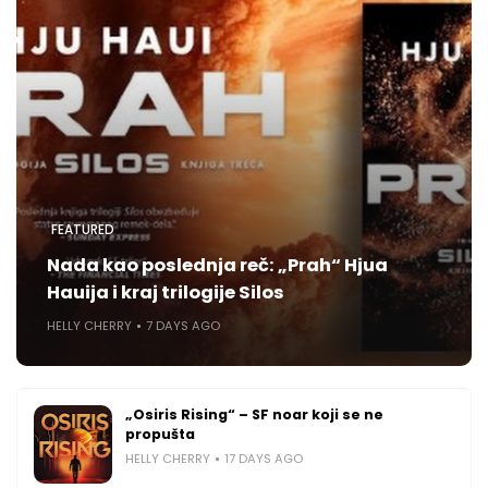
FEATURED
Nada kao poslednja reč: „Prah“ Hjua
Hauija i kraj trilogije Silos
HELLY CHERRY
7 DAYS AGO
„Osiris Rising“ – SF noar koji se ne
propušta
HELLY CHERRY
17 DAYS AGO