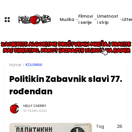
Filmovi
Umetnost
Muzika
Litte
i serije
i strip
Home
KOLUMNA
Politikin Zabavnik slavi 77.
rođendan
HELLY CHERRY
10 YEARS AGO
Tog 28.