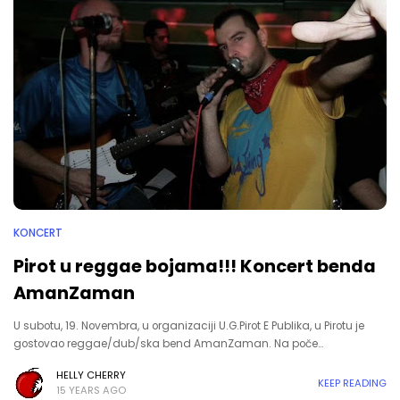
KONCERT
Pirot u reggae bojama!!! Koncert benda
AmanZaman
U subotu, 19. Novembra, u organizaciji U.G.Pirot E Publika, u Pirotu je
gostovao reggae/dub/ska bend AmanZaman. Na poče…
HELLY CHERRY
KEEP READING
15 YEARS AGO