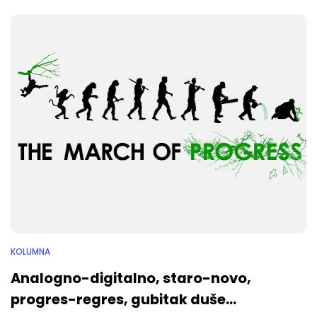
KOLUMNA
Analogno-digitalno, staro-novo,
progres-regres, gubitak duše...