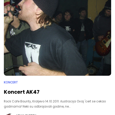
KONCERT
Koncert AK47
Rock Cafe Bounty, Kraljevo 14.10.2011. ilustracija Ovaj 'cert se cekao
godinama! Neki su odbrojavali godine, ne…