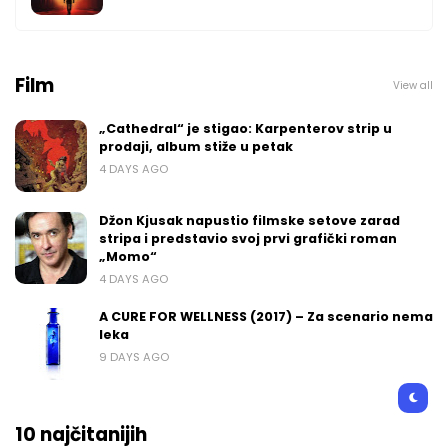
Film
View all
„Cathedral“ je stigao: Karpenterov strip u
prodaji, album stiže u petak
4 DAYS AGO
Džon Kjusak napustio filmske setove zarad
stripa i predstavio svoj prvi grafički roman
„Momo“
4 DAYS AGO
A CURE FOR WELLNESS (2017) – Za scenario nema
leka
9 DAYS AGO
10 najčitanijih