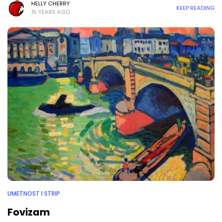
HELLY CHERRY
KEEP READING
15 YEARS AGO
UMETNOST I STRIP
Fovizam