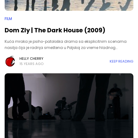
FILM
Dom Zly | The Dark House (2009)
Kuća mraka je psiho-patološka drama sa eksplicitnim scenama
nasilja čija je radnja smeštena u Poljskoj za vreme hladnog…
HELLY CHERRY
KEEP READING
15 YEARS AGO