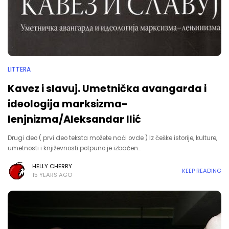
LITTERA
Kavez i slavuj. Umetnička avangarda i
ideologija marksizma-
lenjnizma/Aleksandar Ilić
Drugi deo ( prvi deo teksta možete naći ovde ) Iz češke istorije, kulture,
umetnosti i književnosti potpuno je izbačen…
HELLY CHERRY
KEEP READING
15 YEARS AGO