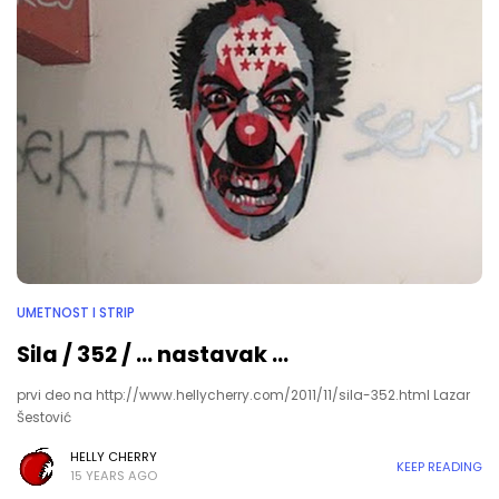
UMETNOST I STRIP
Sila / 352 / ... nastavak ...
prvi deo na http://www.hellycherry.com/2011/11/sila-352.html Lazar
Šestović
HELLY CHERRY
KEEP READING
15 YEARS AGO