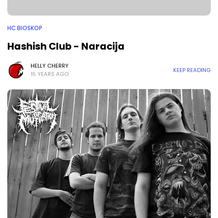
HC BIOSKOP
Hashish Club - Naracija
HELLY CHERRY
KEEP READING
15 YEARS AGO