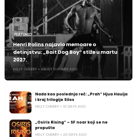
FEATURED
Henri Rolins najavio memoare o
detinjstvu: „Bait Dog Boy“ stiže u martu
2027.
HELLY CHERRY
ABOUT 11 HOURS AGO
Nada kao poslednja reč: „Prah“ Hjua Hauija
i kraj trilogije Silos
HELLY CHERRY
10 DAYS AGO
„Osiris Rising“ – SF noar koji se ne
propušta
HELLY CHERRY
20 DAYS AGO