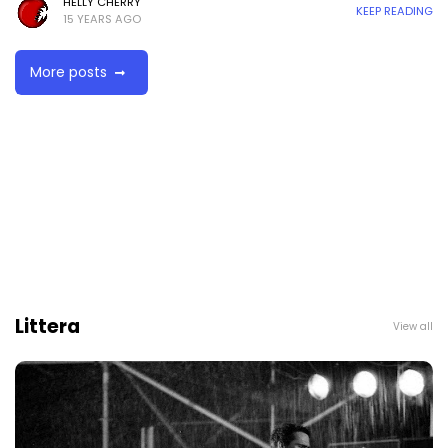
HELLY CHERRY
KEEP READING
15 YEARS AGO
More posts
Littera
View all