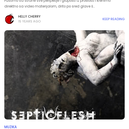
Pustimo sa strane sve peripetije i gluposti iz prošlosti i krenimo
direktno sa video materijalom, drito po sred glave š…
HELLY CHERRY
KEEP READING
15 YEARS AGO
MUZIKA