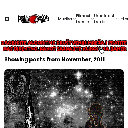
Filmovi
Umetnost
Muzika
Litte
i serije
i strip
Showing posts from November, 2011