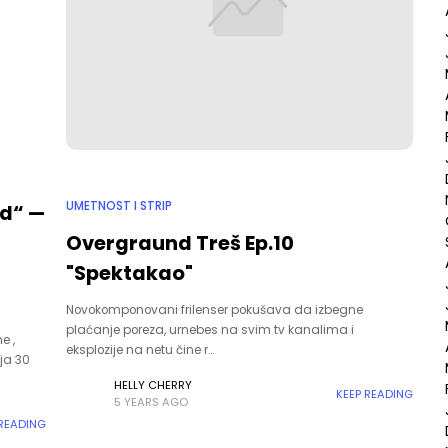
UMETNOST I STRIP
d“ —
Overgraund Treš Ep.10
"Spektakao"
Novokomponovani frilenser pokušava da izbegne
plaćanje poreza, urnebes na svim tv kanalima i
e ,
eksplozije na netu čine r…
nja 30
HELLY CHERRY
KEEP READING
5 YEARS AGO
 READING