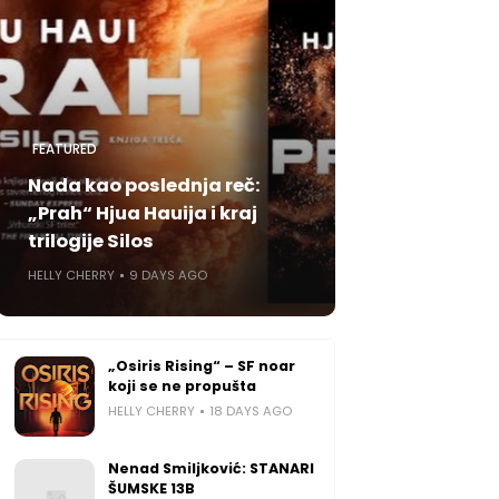
FEATURED
Nada kao poslednja reč:
„Prah“ Hjua Hauija i kraj
trilogije Silos
HELLY CHERRY
9 DAYS AGO
„Osiris Rising“ – SF noar
koji se ne propušta
HELLY CHERRY
18 DAYS AGO
Nenad Smiljković: STANARI
ŠUMSKE 13B