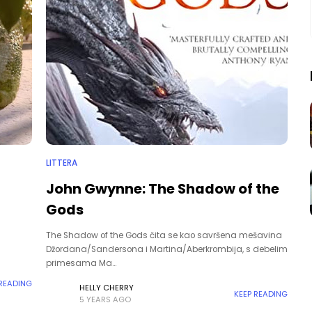
LITTERA
John Gwynne: The Shadow of the
Gods
The Shadow of the Gods čita se kao savršena mešavina
i
Džordana/Sandersona i Martina/Aberkrombija, s debelim
primesama Ma…
 READING
HELLY CHERRY
KEEP READING
5 YEARS AGO