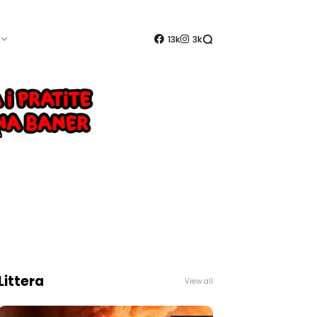
13k
3k
Littera
View all