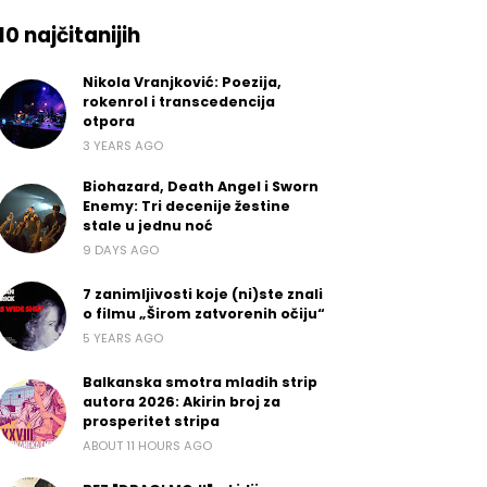
10 najčitanijih
Nikola Vranjković: Poezija,
rokenrol i transcedencija
otpora
3 YEARS AGO
Biohazard, Death Angel i Sworn
Enemy: Tri decenije žestine
stale u jednu noć
9 DAYS AGO
7 zanimljivosti koje (ni)ste znali
o filmu „Širom zatvorenih očiju“
5 YEARS AGO
Balkanska smotra mladih strip
autora 2026: Akirin broj za
prosperitet stripa
ABOUT 11 HOURS AGO