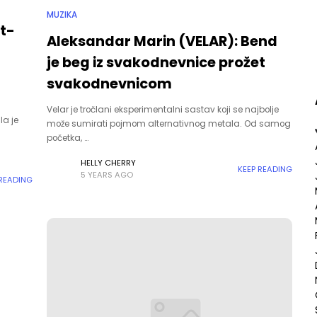
MUZIKA
t-
Aleksandar Marin (VELAR): Bend
je beg iz svakodnevnice prožet
svakodnevnicom
Velar je tročlani eksperimentalni sastav koji se najbolje
la je
može sumirati pojmom alternativnog metala. Od samog
početka, …
HELLY CHERRY
KEEP READING
5 YEARS AGO
 READING