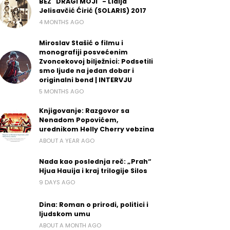
BEZ "DRAGI MOJI" - Lidija
Jelisavčić Ćirić (SOLARIS) 2017
4 MONTHS AGO
Miroslav Stašić o filmu i
monografiji posvećenim
Zvoncekovoj bilježnici: Podsetili
smo ljude na jedan dobar i
originalni bend | INTERVJU
5 MONTHS AGO
Knjigovanje: Razgovor sa
Nenadom Popovićem,
urednikom Helly Cherry vebzina
ABOUT A YEAR AGO
Nada kao poslednja reč: „Prah“
Hjua Hauija i kraj trilogije Silos
9 DAYS AGO
Dina: Roman o prirodi, politici i
ljudskom umu
ABOUT A MONTH AGO