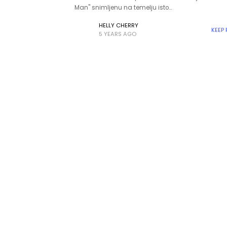
Man" snimljenu na temelju isto…
HELLY CHERRY
KEEP
5 YEARS AGO