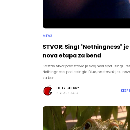
MTV3
STVOR: Singl "Nothingness" je
nova etapa za bend
Sastav Stvor predstavio je svoj novi spot-singl. P
Nothingness, posle singla Blue, nastavak je u novo
za ben…
HELLY CHERRY
KEEP
5 YEARS AGO