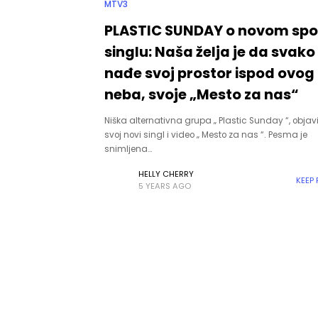
MTV3
PLASTIC SUNDAY o novom spo
singlu: Naša želja je da svako
nađe svoj prostor ispod ovog
neba, svoje „Mesto za nas“
Niška alternativna grupa „ Plastic Sunday “, objavi
svoj novi singl i video „ Mesto za nas “. Pesma je
snimljena…
HELLY CHERRY
KEEP
5 YEARS AGO