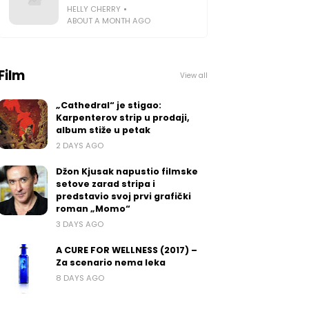
HELLY CHERRY
ABOUT A MONTH AGO
Film
View all
„Cathedral“ je stigao:
Karpenterov strip u prodaji,
album stiže u petak
2 DAYS AGO
Džon Kjusak napustio filmske
setove zarad stripa i
predstavio svoj prvi grafički
roman „Momo“
3 DAYS AGO
A CURE FOR WELLNESS (2017) –
Za scenario nema leka
8 DAYS AGO