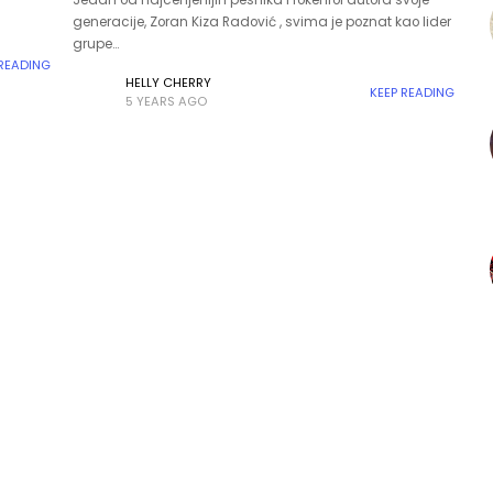
Jedan od najcenjenijih pesnika i rokenrol autora svoje
generacije, Zoran Kiza Radović , svima je poznat kao lider
grupe…
 READING
HELLY CHERRY
KEEP READING
5 YEARS AGO