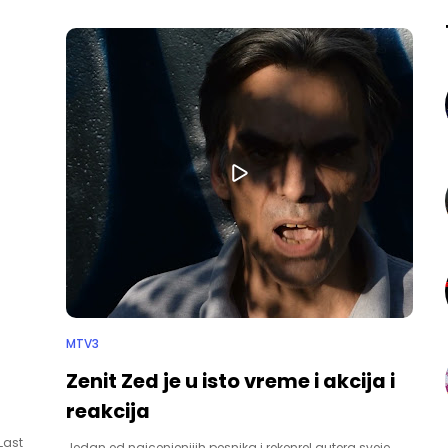
MTV3
Zenit Zed je u isto vreme i akcija i
reakcija
 Last