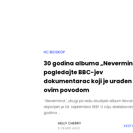
HC BIOSKOP
30 godina albuma „Nevermin
pogledajte BBC-jev
dokumentarac koji je urađen
ovim povodom
‘ Nevermind ’, drugi po redu studijski album Nirvan
objavljen je 24. septembra 1991. U cilju obeležava
godina …
HELLY CHERRY
KEEP
5 YEARS AGO