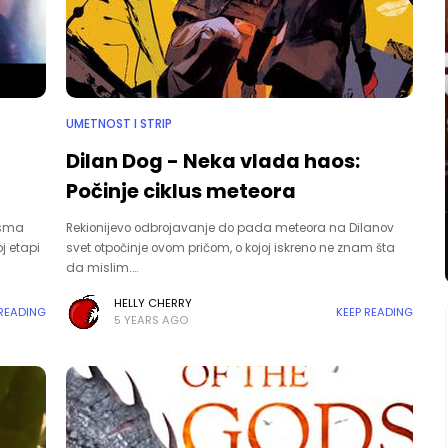
UMETNOST I STRIP
Dilan Dog - Neka vlada haos:
Počinje ciklus meteora
esma
Rekionijevo odbrojavanje do pada meteora na Dilanov
j etapi
svet otpočinje ovom pričom, o kojoj iskreno ne znam šta
da mislim.…
HELLY CHERRY
 READING
KEEP READING
5 YEARS AGO