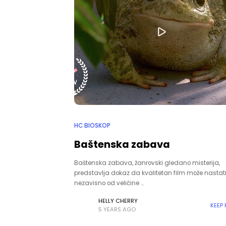
HC BIOSKOP
Baštenska zabava
Baštenska zabava, žanrovski gledano misterija,
predstavlja dokaz da kvalitetan film može nastat
nezavisno od veličine …
HELLY CHERRY
KEEP
5 YEARS AGO