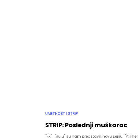
UMETNOST I STRIP
STRIP: Poslednji muškarac
"FX" i "Hulu" su nam predstavili novu seriju: "Y: The