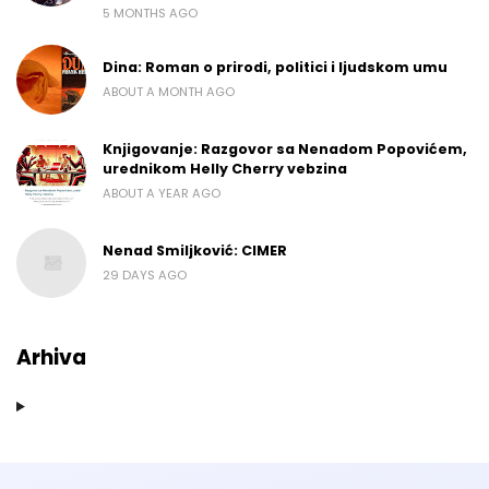
5 MONTHS AGO
Dina: Roman o prirodi, politici i ljudskom umu
ABOUT A MONTH AGO
Knjigovanje: Razgovor sa Nenadom Popovićem,
urednikom Helly Cherry vebzina
ABOUT A YEAR AGO
Nenad Smiljković: CIMER
29 DAYS AGO
Arhiva