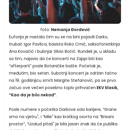
foto:
Nemanja Đorđević
Euforija je nastala čim su se na bini pojavili Darko,
trubač Igor Pavlica, basista Roko Crnić, saksofonistkinja
Ana Kovačić i bubnjar Silvio Bočić. Rundek je, u skladu
sa tim, najavio da će koncerti na Zappi biti kao
“afterparti” posle Botaničke bašte. Početak je,
međutim, bio setan. Subotnji koncert je održan tačno
na 19. godišnjicu smrti Margite Stefanović, pa se prvo
začuo ove večeri posebno toplo prihvaćen
EKV klasik,
“Kao da je bilo nekad”
.
Posle numere s početka Darkove solo karijere, “Grane
smo na vjetru", i “Mile" kao kratkog osvrta na “Brisani
prostor”, “Uzalud pitaš" je bila jasan znak da će publika