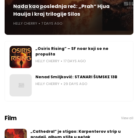
Nada kao poslednja reč: „Prah“ Hjua
Hauija i kraj trilogije Silos
HELLY CHERRY
7 DAYS AGO
„Osiris Rising“ – SF noar koji se ne
propušta
HELLY CHERRY
17 DAYS AGO
Nenad Smiljković: STANARI ŠUMSKE 13B
HELLY CHERRY
29 DAYS AGO
Film
View all
„Cathedral“ je stigao: Karpenterov strip u
prodaji, album stiže u petak