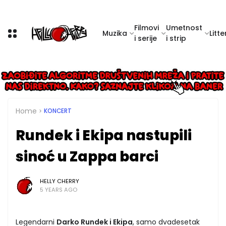
Filmovi
Umetnost
Muzika
Litte
i serije
i strip
Home
KONCERT
Rundek i Ekipa nastupili
sinoć u Zappa barci
HELLY CHERRY
5 YEARS AGO
Legendarni
Darko Rundek i Ekipa
, samo dvadesetak