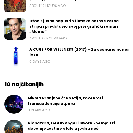
ABOUT 12 HOURS AGO
Džon Kjusak napustio filmske setove zarad
stripa i predstavio svoj prvi grafički roman
„Momo“
ABOUT 22 HOURS AGO
A CURE FOR WELLNESS (2017) – Za scenario nema
leka
6 DAYS AGO
10 najčitanijih
Nikola Vranjković: Poezija, rokenrol i
transcedencija otpora
3 YEARS AGO
Biohazard, Death Angel i Sworn Enemy: Tri
decenije žestine stale u jednu noć