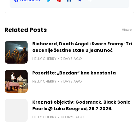
Related Posts
View all
Biohazard, Death Angel i Sworn Enemy: Tri
decenije žestine stale u jednu noć
HELLY CHERRY
7 DAYS AGO
Pozorište: „Bezdan“ kao konstanta
HELLY CHERRY
7 DAYS AGO
Kroz naš objektiv: Godsmack, Black Sonic
Pearls @ Luka Beograd, 26.7.2026.
HELLY CHERRY
10 DAYS AGO