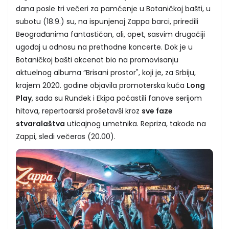
dana posle tri večeri za pamćenje u Botaničkoj bašti, u
subotu (18.9.) su, na ispunjenoj Zappa barci, priredili
Beograđanima fantastičan, ali, opet, sasvim drugačiji
ugođaj u odnosu na prethodne koncerte. Dok je u
Botaničkoj bašti akcenat bio na promovisanju
aktuelnog albuma “Brisani prostor", koji je, za Srbiju,
krajem 2020. godine objavila promoterska kuća
Long
Play
, sada su Rundek i Ekipa počastili fanove serijom
hitova, repertoarski prošetavši kroz
sve faze
stvaralaštva
uticajnog umetnika.
Repriza, takođe na
Zappi, sledi večeras (20.00).