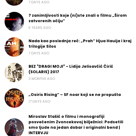
7 DAYS AGO
7 zanimljivosti koje (ni)ste znali o filmu „Širom
zatvorenih očiju“
5 YEARS AGO
Nada kao poslednja reč: „Prah“ Hjua Hauija i kraj
trilogije Silos
7 DAYS AGO
BEZ "DRAGI MOJI" - Lidija Jelisavčić Ćirić
(SOLARIS) 2017
3 MONTHS AGO
„Osiris Rising“ – SF noar koji se ne propušta
17 DAYS AGO
Miroslav Stašić o filmu i monografiji
posvećenim Zvoncekovoj bilježnici: Podsetili
smo ljude na jedan dobar i originalni bend |
INTERVJU