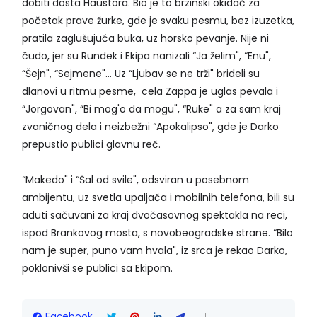
dobiti dosta Haustora. Bio je to brzinski okidač za
početak prave žurke, gde je svaku pesmu, bez izuzetka,
pratila zaglušujuća buka, uz horsko pevanje. Nije ni
čudo, jer su Rundek i Ekipa nanizali “Ja želim", “Enu",
“Šejn", “Sejmene"… Uz “Ljubav se ne trži" brideli su
dlanovi u ritmu pesme, cela Zappa je uglas pevala i
“Jorgovan", “Bi mog'o da mogu", “Ruke" a za sam kraj
zvaničnog dela i neizbežni “Apokalipso", gde je Darko
prepustio publici glavnu reč.
“Makedo" i “Šal od svile", odsviran u posebnom
ambijentu, uz svetla upaljača i mobilnih telefona, bili su
aduti sačuvani za kraj dvočasovnog spektakla na reci,
ispod Brankovog mosta, s novobeogradske strane. “Bilo
nam je super, puno vam hvala", iz srca je rekao Darko,
poklonivši se publici sa Ekipom.
Facebook