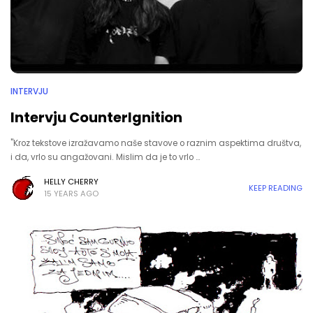
INTERVJU
Intervju CounterIgnition
"Kroz tekstove izražavamo naše stavove o raznim aspektima društva,
i da, vrlo su angažovani. Mislim da je to vrlo …
HELLY CHERRY
KEEP READING
15 YEARS AGO