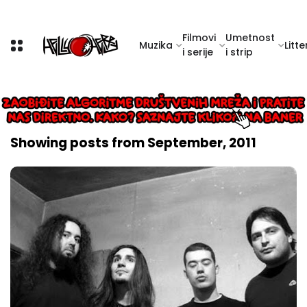
Filmovi
Umetnost
Muzika
Litte
i serije
i strip
Showing posts from September, 2011