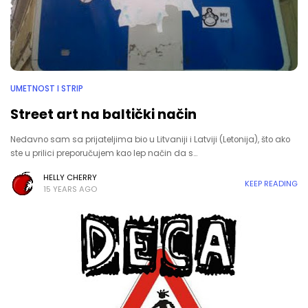
UMETNOST I STRIP
Street art na baltički način
Nedavno sam sa prijateljima bio u Litvaniji i Latviji (Letonija), što ako
ste u prilici preporučujem kao lep način da s…
HELLY CHERRY
KEEP READING
15 YEARS AGO