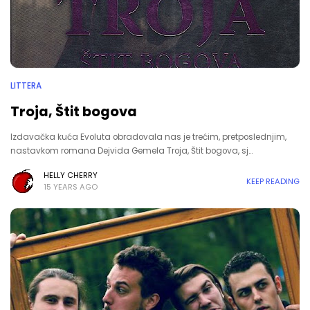
LITTERA
Troja, Štit bogova
Izdavačka kuća Evoluta obradovala nas je trećim, pretposlednjim,
nastavkom romana Dejvida Gemela Troja, Štit bogova, sj…
HELLY CHERRY
KEEP READING
15 YEARS AGO