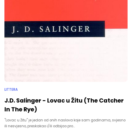
LITTERA
J.D. Salinger - Lovac u Žitu (The Catcher
In The Rye)
"Lovac u Žitu" je jedan od onih naslova koje sam godinama, svjesno
ili nesvjesno, preskakao i/ili odbijao pro…