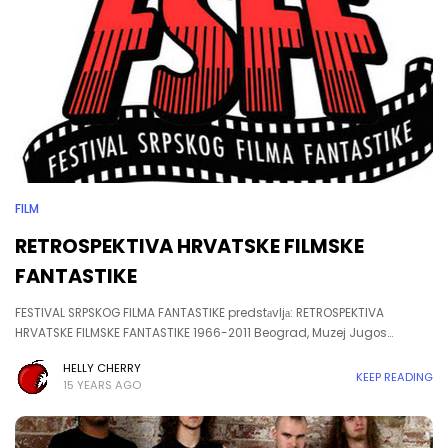
FILM
RETROSPEKTIVA HRVATSKE FILMSKE
FANTASTIKE
FESTIVAL SRPSKOG FILMA FANTASTIKE predstаvljа: RETROSPEKTIVA
HRVATSKE FILMSKE FANTASTIKE 1966-2011 Beograd, Muzej Jugos…
HELLY CHERRY
KEEP READING
15 YEARS AGO