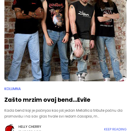
KOLUMNA
Zašto mrzim ovaj bend...Evile
Kada bend koji je počinjao kao još jedan Metallica tribute počnu da
promovišu i na sav glas hvale svi redom časopisi, m…
HELLY CHERRY
KEEP READING