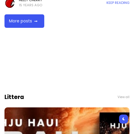
HELLY CHERRY
KEEP READING
15 YEARS AGO
More posts
Littera
View all