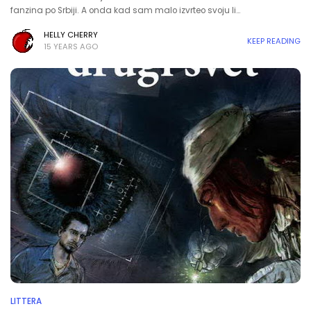
fanzina po Srbiji. A onda kad sam malo izvrteo svoju li…
HELLY CHERRY
KEEP READING
15 YEARS AGO
LITTERA