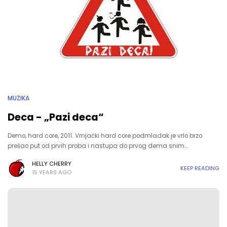
MUZIKA
Deca - „Pazi deca“
Demo, hard core, 2011. Vrnjački hard core podmladak je vrlo brzo
prešao put od prvih proba i nastupa do prvog dema snim…
HELLY CHERRY
KEEP READING
15 YEARS AGO