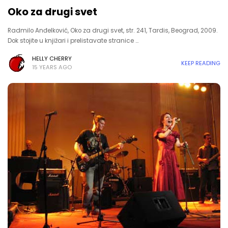
Oko za drugi svet
Radmilo Anđelković, Oko za drugi svet, str. 241, Tardis, Beograd, 2009.
Dok stojite u knjižari i prelistavate stranice …
HELLY CHERRY
KEEP READING
15 YEARS AGO