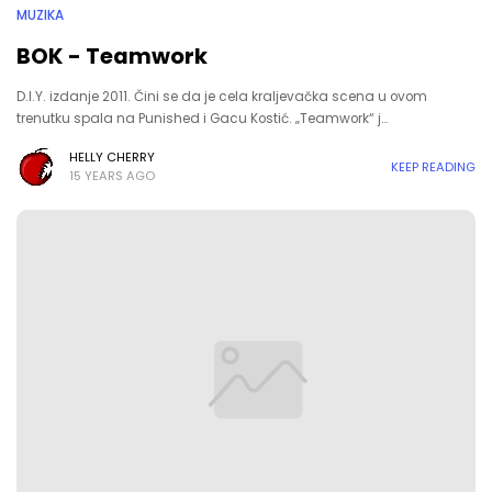
MUZIKA
BOK - Teamwork
D.I.Y. izdanje 2011. Čini se da je cela kraljevačka scena u ovom
trenutku spala na Punished i Gacu Kostić. „Teamwork“ j…
HELLY CHERRY
KEEP READING
15 YEARS AGO