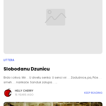
LITTERA
Slobodanu Dzunicu
Brdo i crkva. Mir. . .U drvetu senka. U senci vir. . . Zadušnice, pa, Piće. . .
smeh. . . narikače. Sanduk zalupa. . .…
HELLY CHERRY
KEEP READING
15 YEARS AGO