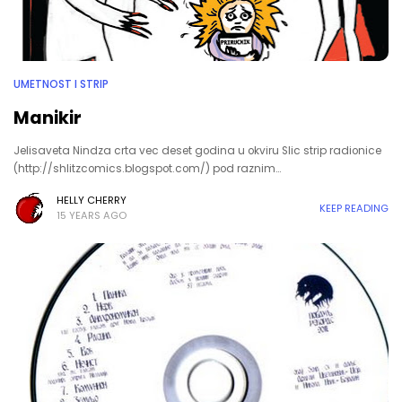
UMETNOST I STRIP
Manikir
Jelisaveta Nindza crta vec deset godina u okviru Slic strip radionice
(http://shlitzcomics.blogspot.com/) pod raznim…
HELLY CHERRY
KEEP READING
15 YEARS AGO