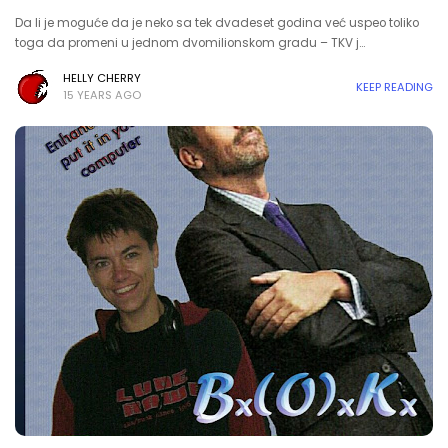
Da li je moguće da je neko sa tek dvadeset godina već uspeo toliko
toga da promeni u jednom dvomilionskom gradu – TKV j…
HELLY CHERRY
KEEP READING
15 YEARS AGO