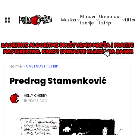
Filmovi
Umetnost
Muzika
Litte
i serije
i strip
Home
UMETNOST I STRIP
Predrag Stamenković
HELLY CHERRY
15 YEARS AGO