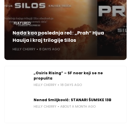
FEATURED
Nada kao poslednja reč: „Prah“ Hjua
Hauija i kraj trilogije Silos
HELLY CHERRY
8 DAYS AGO
„Osiris Rising“ – SF noar koji se ne
propušta
HELLY CHERRY
18 DAYS AGO
Nenad Smiljković: STANARI ŠUMSKE 13B
HELLY CHERRY
ABOUT A MONTH AGO