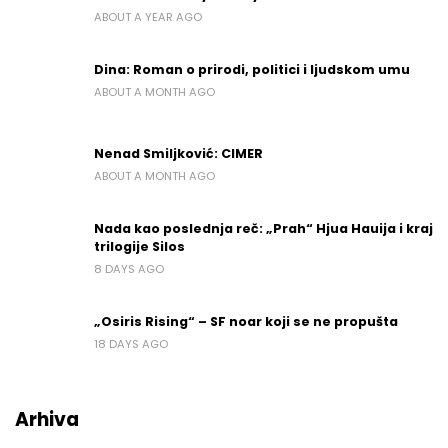
ABOUT A YEAR AGO
Dina: Roman o prirodi, politici i ljudskom umu
ABOUT A MONTH AGO
Nenad Smiljković: CIMER
ABOUT A MONTH AGO
Nada kao poslednja reč: „Prah“ Hjua Hauija i kraj
trilogije Silos
8 DAYS AGO
„Osiris Rising“ – SF noar koji se ne propušta
18 DAYS AGO
Arhiva