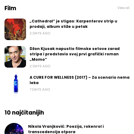
Film
View all
„Cathedral“ je stigao: Karpenterov strip u
prodaji, album stiže u petak
2 DAYS AGO
Džon Kjusak napustio filmske setove zarad
stripa i predstavio svoj prvi grafički roman
„Momo“
2 DAYS AGO
A CURE FOR WELLNESS (2017) – Za scenario nema
leka
7 DAYS AGO
10 najčitanijih
Nikola Vranjković: Poezija, rokenrol i
transcedencija otpora