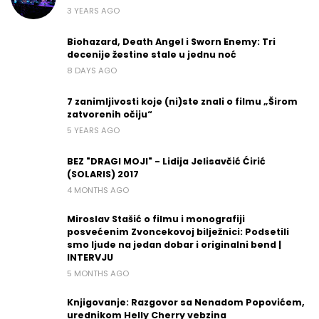
3 YEARS AGO
Biohazard, Death Angel i Sworn Enemy: Tri
decenije žestine stale u jednu noć
8 DAYS AGO
7 zanimljivosti koje (ni)ste znali o filmu „Širom
zatvorenih očiju“
5 YEARS AGO
BEZ "DRAGI MOJI" - Lidija Jelisavčić Ćirić
(SOLARIS) 2017
4 MONTHS AGO
Miroslav Stašić o filmu i monografiji
posvećenim Zvoncekovoj bilježnici: Podsetili
smo ljude na jedan dobar i originalni bend |
INTERVJU
5 MONTHS AGO
Knjigovanje: Razgovor sa Nenadom Popovićem,
urednikom Helly Cherry vebzina