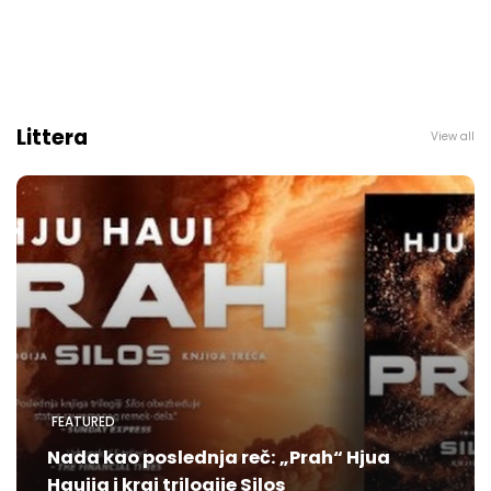
Littera
View all
FEATURED
Nada kao poslednja reč: „Prah“ Hjua
Hauija i kraj trilogije Silos