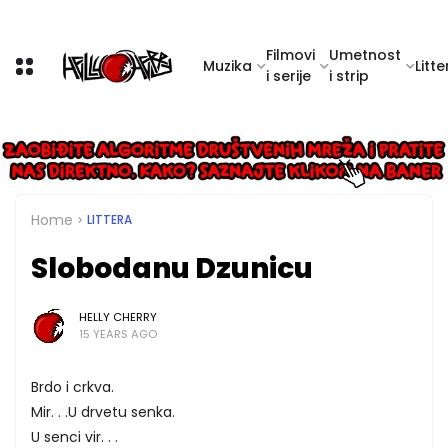
Filmovi
Umetnost
Muzika
Litte
i serije
i strip
Home
LITTERA
Slobodanu Dzunicu
HELLY CHERRY
15 YEARS AGO
Brdo i crkva.
Mir. . .U drvetu senka.
U senci vir. . .