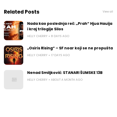
Related Posts
View all
Nada kao poslednja reč: „Prah“ Hjua Hauija
i kraj trilogije Silos
HELLY CHERRY
8 DAYS AGO
„Osiris Rising“ – SF noar koji se ne propušta
HELLY CHERRY
17 DAYS AGO
Nenad Smiljković: STANARI ŠUMSKE 13B
HELLY CHERRY
ABOUT A MONTH AGO