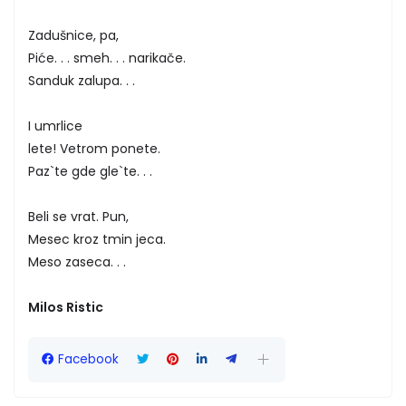
Zadušnice, pa,
Piće. . . smeh. . . narikače.
Sanduk zalupa. . .
I umrlice
lete! Vetrom ponete.
Paz`te gde gle`te. . .
Beli se vrat. Pun,
Mesec kroz tmin jeca.
Meso zaseca. . .
Milos Ristic
Facebook