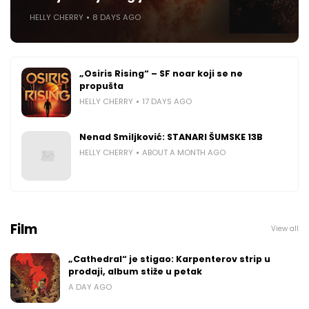
HELLY CHERRY
8 DAYS AGO
„Osiris Rising“ – SF noar koji se ne
propušta
HELLY CHERRY
17 DAYS AGO
Nenad Smiljković: STANARI ŠUMSKE 13B
HELLY CHERRY
ABOUT A MONTH AGO
Film
View all
„Cathedral“ je stigao: Karpenterov strip u
prodaji, album stiže u petak
A DAY AGO