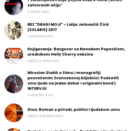
zatvorenih očiju“
5 YEARS AGO
BEZ "DRAGI MOJI" - Lidija Jelisavčić Ćirić
(SOLARIS) 2017
4 MONTHS AGO
Knjigovanje: Razgovor sa Nenadom Popovićem,
urednikom Helly Cherry vebzina
ABOUT A YEAR AGO
Miroslav Stašić o filmu i monografiji
posvećenim Zvoncekovoj bilježnici: Podsetili
smo ljude na jedan dobar i originalni bend |
INTERVJU
5 MONTHS AGO
Dina: Roman o prirodi, politici i ljudskom umu
ABOUT A MONTH AGO