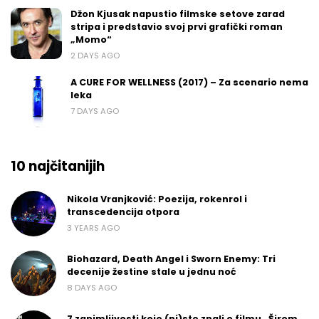
Džon Kjusak napustio filmske setove zarad
stripa i predstavio svoj prvi grafički roman
„Momo“
2 DAYS AGO
A CURE FOR WELLNESS (2017) – Za scenario nema
leka
7 DAYS AGO
10 najčitanijih
Nikola Vranjković: Poezija, rokenrol i
transcedencija otpora
3 YEARS AGO
Biohazard, Death Angel i Sworn Enemy: Tri
decenije žestine stale u jednu noć
8 DAYS AGO
7 zanimljivosti koje (ni)ste znali o filmu „Širom