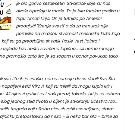
je bio gorivo šezdesetih. Stvarčice koje su nas
dizale ispadaju iz mode. To je bila fatalna greška u
tripu Timoti Lirija. On je tutnjao po Americi
prodajući 'širenje svesti' a da za trenutak nije
pomislio na mračnu stvarnost mesarske kuke koja
 koji su ga preozbiljno shvatili. Posle Vest Pointa i
 izgleda kao nešto savršeno logično... ali nema mnogo
adno promašio, zato što je sa sobom u ponor povukao tako
ili sve što ih je snašlo: nema sumnje da su dobili Sve Što
napaljeni esid frikovi, koji su mislili da mogu kupiti Mir i
. Ali njihovi gubici su i naši porazi, takođe. Liri je sa sobom
log jednog stila života u čijem je stvaranju učestvovao...
lih tragača koji nikada nisu shvatili esencijalnu, staro-
ajničku pretpostavku da neko – ili neka bar sila – brine za