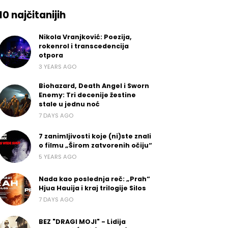
10 najčitanijih
Nikola Vranjković: Poezija,
rokenrol i transcedencija
otpora
3 YEARS AGO
Biohazard, Death Angel i Sworn
Enemy: Tri decenije žestine
stale u jednu noć
7 DAYS AGO
7 zanimljivosti koje (ni)ste znali
o filmu „Širom zatvorenih očiju“
5 YEARS AGO
Nada kao poslednja reč: „Prah“
Hjua Hauija i kraj trilogije Silos
7 DAYS AGO
BEZ "DRAGI MOJI" - Lidija