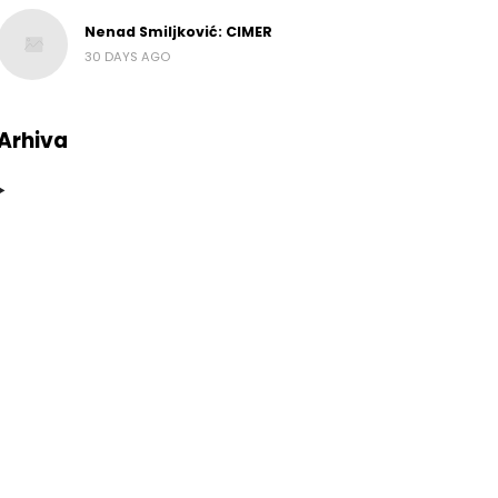
Nenad Smiljković: CIMER
30 DAYS AGO
Arhiva