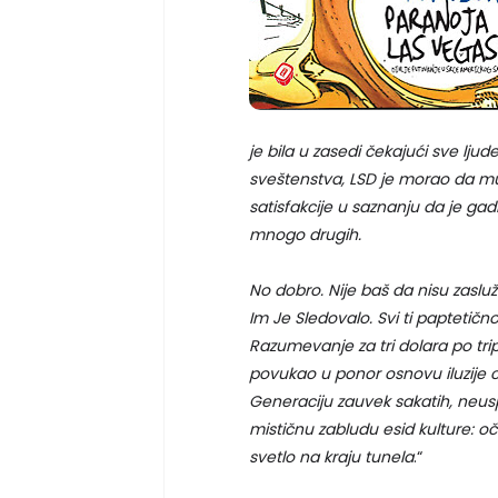
je bila u zasedi čekajući sve ljude
sveštenstva, LSD je morao da mu
satisfakcije u saznanju da je g
mnogo drugih.
No dobro. Nije baš da nisu zasluž
Im Je Sledovalo. Svi ti paptetično 
Razumevanje za tri dolara po tripu
povukao u ponor osnovu iluzije ce
Generaciju zauvek sakatih, neuspe
mističnu zabludu esid kulture: oč
svetlo na kraju tunela
.“