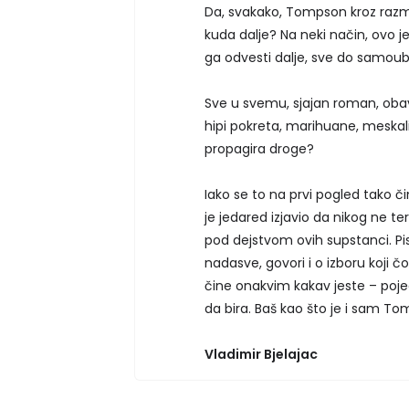
Da, svakako, Tompson kroz razmiš
kuda dalje? Na neki način, ovo j
ga odvesti dalje, sve do samoubi
Sve u svemu, sjajan roman, obav
hipi pokreta, marihuane, meskali
propagira droge?
Iako se to na prvi pogled tako č
je jedared izjavio da nikog ne ter
pod dejstvom ovih supstanci. Pi
nadasve, govori i o izboru koji č
čine onakvim kakav jeste – poj
da bira. Baš kao što je i sam To
Vladimir Bjelajac