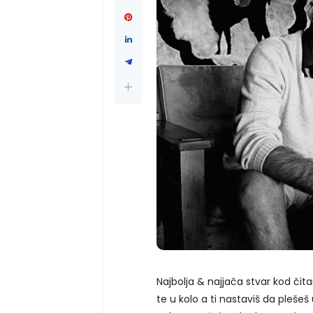
Najbolja & najjača stvar kod čit
te u kolo a ti nastaviš da plešeš