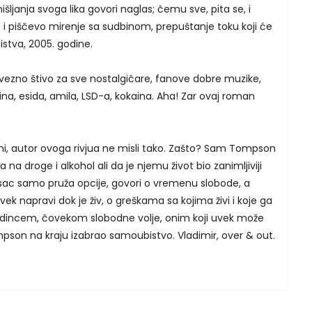
ljanja svoga lika govori naglas; čemu sve, pita se, i
e i piščevo mirenje sa sudbinom, prepuštanje toku koji će
stva, 2005. godine.
ezno štivo za sve nostalgičare, fanove dobre muzike,
na, esida, amila, LSD-a, kokaina. Aha! Zar ovaj roman
ini, autor ovoga rivjua ne misli tako. Zašto? Sam Tompson
a na droge i alkohol ali da je njemu život bio zanimljiviji
sac samo pruža opcije, govori o vremenu slobode, a
ovek napravi dok je živ, o greškama sa kojima živi i koje ga
edincem, čovekom slobodne volje, onim koji uvek može
mpson na kraju izabrao samoubistvo. Vladimir, over & out.