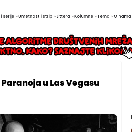
i serije
Umetnost i strip
Littera
Kolumne
Tema
O nama
 Paranoja u Las Vegasu