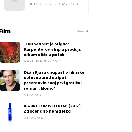
HELLY CHERRY
30 DAYS AGO
Film
View all
„Cathedral“ je stigao:
Karpenterov strip u prodaji,
album stiže u petak
ABOUT 18 HOURS AGO
Džon Kjusak napustio filmske
setove zarad stripa i
predstavio svoj prvi grafički
roman „Momo“
A DAY AGO
A CURE FOR WELLNESS (2017) –
Za scenario nema leka
6 DAYS AGO