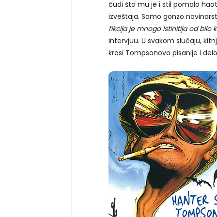
čudi što mu je i stil pomalo hao
izveštaja. Samo gonzo novinarst
fikcija je mnogo istinitija od bilo
intervjuu. U svakom slučaju, kitn
krasi Tompsonovo pisanije i delo