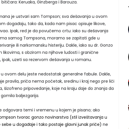
 bitičara: Keruaka, Ginzberga i Barouza.
romana je ustvari sam Tompson; sva dešavanja u ovom
m događaju, tako da, kada nam pisac opisuje likove,
navao. Ipak, red je da povučemo crtu: iako su dešavanja
ajima samog Tompsona, moramo se zapitati gde u
ivanje ili narkomansku histeriju. Dakle, iako su dr. Gonzo
m likovima, s obzirom na njihove ludosti i granične
 ipak, uzeti sa rezervom dešavanja u romanu.
 ovom delu jeste nedostatak generalne fabule. Dakle,
e pravila, priča nema početak, sredinu i kraj nego pre liči
, šizofreno pripovedanje, koje na kraju daje do znanja da
 gomila baljezgarija.
sve odgovara temi i vremenu u kojem je pisano; ako
Tompson tvorac gonzo novinarstva (stil izveštavanja u
 sebe u događaje i tako postaje glavni junak priče)
ne