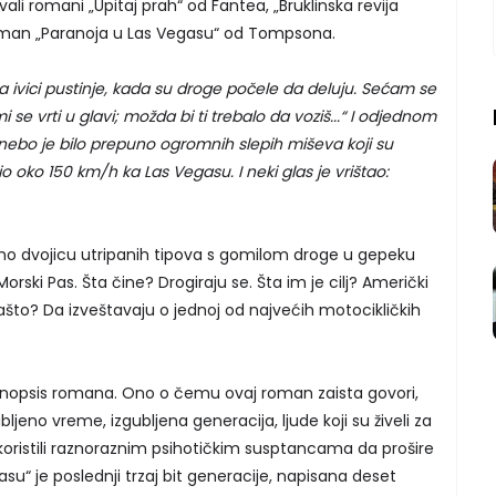
ali romani „Upitaj prah“ od Fantea, „Bruklinska revija
roman „Paranoja u Las Vegasu“ od Tompsona.
a ivici pustinje, kada su droge počele da deluju. Sećam se
se vrti u glavi; možda bi ti trebalo da voziš...“ I odjednom
nebo je bilo prepuno ogromnih slepih miševa koji su
jurio oko 150 km/h ka Las Vegasu. I neki glas je vrištao:
 dvojicu utripanih tipova s gomilom droge u gepeku
rski Pas. Šta čine? Drogiraju se. Šta im je cilj? Američki
ašto? Da izveštavaju o jednoj od najvećih motocikličkih
 sinopsis romana. Ono o čemu ovaj roman zaista govori,
bljeno vreme, izgubljena generacija, ljude koji su živeli za
o, koristili raznoraznim psihotičkim susptancama da prošire
asu“ je poslednji trzaj bit generacije, napisana deset