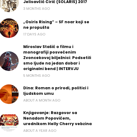
Jelisavčić Ćirić (SOLARIS) 2017
3 MONTHS AGO
„Osiris Rising“ – SF noar koji se
ne propušta
17 DAYS AGO
Miroslav Stašić o filmu i
monografiji posvećenim
Zvoncekovoj bilježnici: Podsetili
smo ljude na jedan dobar i
originalni bend | INTERVJU
5 MONTHS AGO
Dina: Roman o prirodi, politici i
ljudskom umu
ABOUT A MONTH AGO
Knjigovanje: Razgovor sa
Nenadom Popovićem,
urednikom Helly Cherry vebzina
ABOUT A YEAR AGO