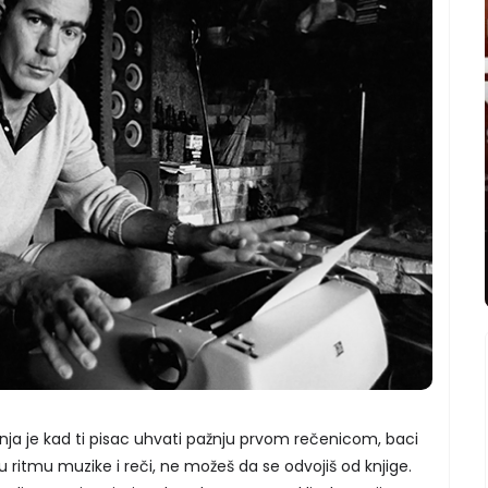
anja je kad ti pisac uhvati pažnju prvom rečenicom, baci
 u ritmu muzike i reči, ne možeš da se odvojiš od knjige.