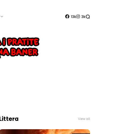
13k
3k
Littera
View all