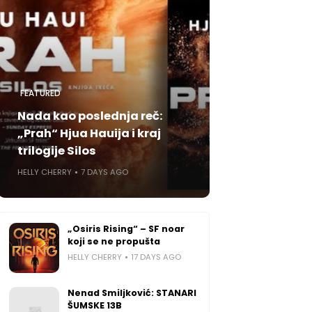
FEATURED
Nada kao poslednja reč:
„Prah“ Hjua Hauija i kraj
trilogije Silos
HELLY CHERRY
7 DAYS AGO
„Osiris Rising“ – SF noar
koji se ne propušta
HELLY CHERRY
17 DAYS AGO
Nenad Smiljković: STANARI
ŠUMSKE 13B