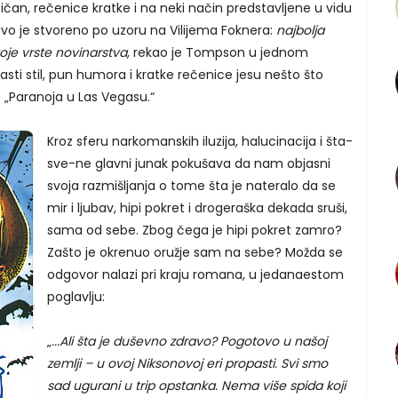
tičan, rečenice kratke i na neki način predstavljene u vidu
vo je stvoreno po uzoru na Vilijema Foknera:
najbolja
 koje vrste novinarstva
, rekao je Tompson u jednom
jasti stil, pun humora i kratke rečenice jesu nešto što
 „Paranoja u Las Vegasu.“
Kroz sferu narkomanskih iluzija, halucinacija i šta-
sve-ne glavni junak pokušava da nam objasni
svoja razmišljanja o tome šta je nateralo da se
mir i ljubav, hipi pokret i drogeraška dekada sruši,
sama od sebe. Zbog čega je hipi pokret zamro?
Zašto je okrenuo oružje sam na sebe? Možda se
odgovor nalazi pri kraju romana, u jedanaestom
poglavlju:
„
...Ali šta je duševno zdravo? Pogotovo u našoj
zemlji – u ovoj Niksonovoj eri propasti. Svi smo
sad ugurani u trip opstanka. Nema više spida koji