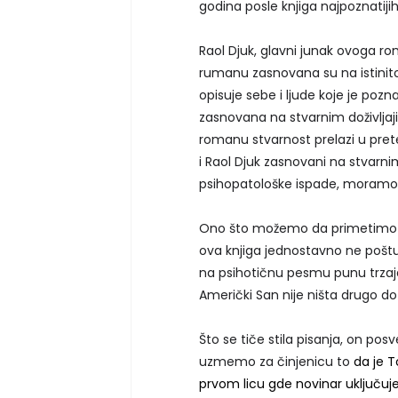
godina posle knjiga najpoznatijih
Raol Djuk, glavni junak ovoga 
rumanu zasnovana su na istinito
opisuje sebe i ljude koje je poz
zasnovana na stvarnim doživlj
romanu stvarnost prelazi u preter
i Raol Djuk zasnovani na stvarni
psihopatološke ispade, moramo,
Ono što možemo da primetimo u
ova knjiga jednostavno ne poštuj
na psihotičnu pesmu punu trzaja
Američki San nije ništa drugo do
Što se tiče stila pisanja, on po
uzmemo za činjenicu to
da je 
prvom licu gde novinar uključuje