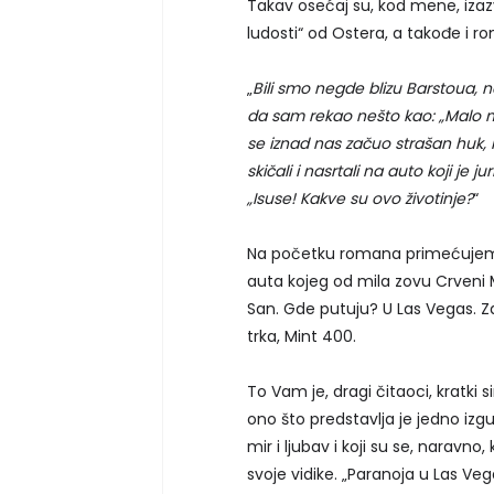
Takav osećaj su, kod mene, izazv
ludosti“ od Ostera, a takođe i 
„
Bili smo negde blizu Barstoua, n
da sam rekao nešto kao: „Malo mi 
se iznad nas začuo strašan huk, 
skičali i nasrtali na auto koji je 
„Isuse! Kakve su ovo životinje?
“
Na početku romana primećujemo
auta kojeg od mila zovu Crveni Mo
San. Gde putuju? U Las Vegas. Z
trka, Mint 400.
To Vam je, dragi čitaoci, kratki
ono što predstavlja je jedno izgu
mir i ljubav i koji su se, naravn
svoje vidike. „Paranoja u Las Veg