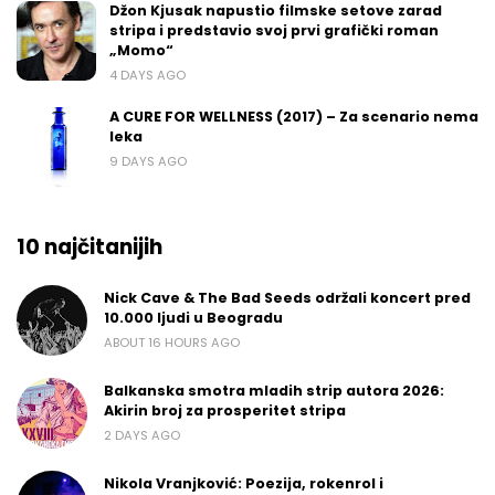
Džon Kjusak napustio filmske setove zarad
stripa i predstavio svoj prvi grafički roman
„Momo“
4 DAYS AGO
A CURE FOR WELLNESS (2017) – Za scenario nema
leka
9 DAYS AGO
10 najčitanijih
Nick Cave & The Bad Seeds održali koncert pred
10.000 ljudi u Beogradu
ABOUT 16 HOURS AGO
Balkanska smotra mladih strip autora 2026:
Akirin broj za prosperitet stripa
2 DAYS AGO
Nikola Vranjković: Poezija, rokenrol i