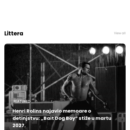
Littera
View all
FEATURED
Henri Rolins najavio memoare o
detinjstvu: „Bait Dog Boy“ stiže u martu
2027.