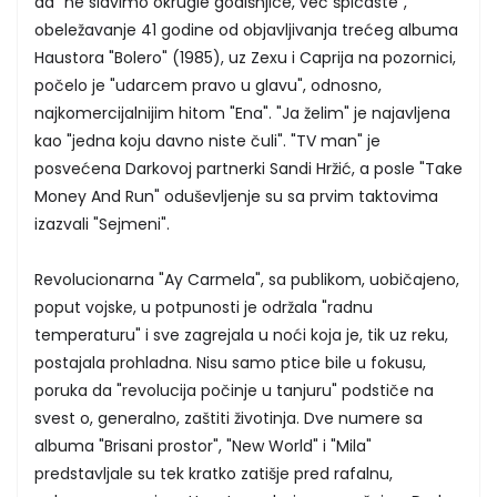
da "ne slavimo okrugle godišnjice, već špicaste",
obeležavanje 41 godine od objavljivanja trećeg albuma
Haustora "Bolero" (1985), uz Zexu i Caprija na pozornici,
počelo je "udarcem pravo u glavu", odnosno,
najkomercijalnijim hitom "Ena". "Ja želim" je najavljena
kao "jedna koju davno niste čuli". "TV man" je
posvećena Darkovoj partnerki Sandi Hržić, a posle "Take
Money And Run" oduševljenje su sa prvim taktovima
izazvali "Sejmeni".
Revolucionarna "Ay Carmela", sa publikom, uobičajeno,
poput vojske, u potpunosti je održala "radnu
temperaturu" i sve zagrejala u noći koja je, tik uz reku,
postajala prohladna. Nisu samo ptice bile u fokusu,
poruka da "revolucija počinje u tanjuru" podstiče na
svest o, generalno, zaštiti životinja. Dve numere sa
albuma "Brisani prostor", "New World" i "Mila"
predstavljale su tek kratko zatišje pred rafalnu,