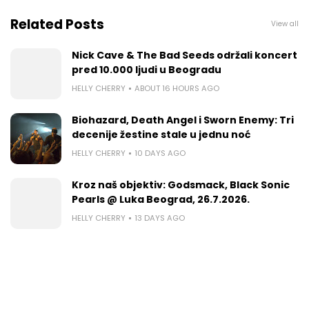
Related Posts
View all
Nick Cave & The Bad Seeds održali koncert
pred 10.000 ljudi u Beogradu
HELLY CHERRY
ABOUT 16 HOURS AGO
Biohazard, Death Angel i Sworn Enemy: Tri
decenije žestine stale u jednu noć
HELLY CHERRY
10 DAYS AGO
Kroz naš objektiv: Godsmack, Black Sonic
Pearls @ Luka Beograd, 26.7.2026.
HELLY CHERRY
13 DAYS AGO