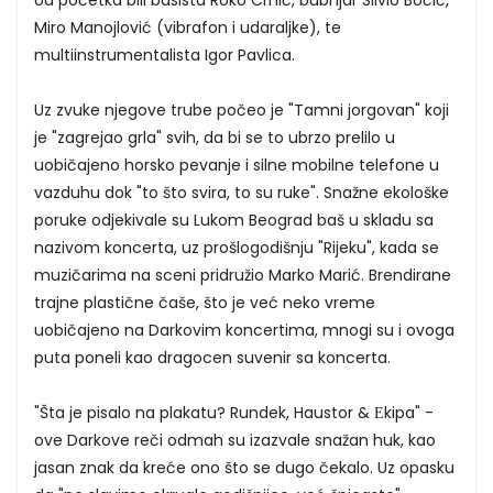
Miro Manojlović (vibrafon i udaraljke), te
multiinstrumentalista Igor Pavlica.
Uz zvuke njegove trube počeo je "Tamni jorgovan" koji
je "zagrejao grla" svih, da bi se to ubrzo prelilo u
uobičajeno horsko pevanje i silne mobilne telefone u
vazduhu dok "to što svira, to su ruke". Snažne ekološke
poruke odjekivale su Lukom Beograd baš u skladu sa
nazivom koncerta, uz prošlogodišnju "Rijeku", kada se
muzičarima na sceni pridružio Marko Marić. Brendirane
trajne plastične čaše, što je već neko vreme
uobičajeno na Darkovim koncertima, mnogi su i ovoga
puta poneli kao dragocen suvenir sa koncerta.
"Šta je pisalo na plakatu? Rundek, Haustor & Еkipa" -
ove Darkove reči odmah su izazvale snažan huk, kao
jasan znak da kreće ono što se dugo čekalo. Uz opasku