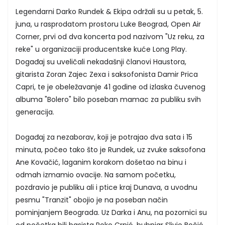
Legendarni Darko Rundek & Ekipa održali su u petak, 5.
juna, u rasprodatom prostoru Luke Beograd, Open Air
Corner, prvi od dva koncerta pod nazivom "Uz reku, za
reke" u organizaciji producentske kuće Long Play.
Događaj su uveličali nekadašnji članovi Haustora,
gitarista Zoran Zajec Zexa i saksofonista Damir Prica
Capri, te je obeležavanje 41 godine od izlaska čuvenog
albuma "Bolero" bilo poseban mamac za publiku svih
generacija.
Događaj za nezaborav, koji je potrajao dva sata i 15
minuta, počeo tako što je Rundek, uz zvuke saksofona
Ane Kovačić, laganim korakom došetao na binu i
odmah izmamio ovacije. Na samom početku,
pozdravio je publiku ali i ptice kraj Dunava, a uvodnu
pesmu "Tranzit" obojio je na poseban način
pominjanjem Beograda. Uz Darka i Anu, na pozornici su
od početka bili basista Roko Crnić, bubnjar Slivio Bočić,