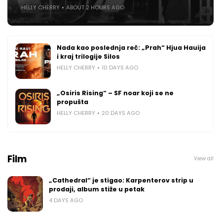
HELLY CHERRY
ABOUT 2 HOURS AGO
Nada kao poslednja reč: „Prah“ Hjua Hauija
i kraj trilogije Silos
HELLY CHERRY
10 DAYS AGO
„Osiris Rising“ – SF noar koji se ne
propušta
HELLY CHERRY
20 DAYS AGO
Film
View all
„Cathedral“ je stigao: Karpenterov strip u
prodaji, album stiže u petak
4 DAYS AGO