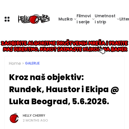
Filmovi
Umetnost
Muzika
Litte
i serije
i strip
Home
GALERIJE
Kroz naš objektiv:
Rundek, Haustor i Ekipa @
Luka Beograd, 5.6.2026.
HELLY CHERRY
2 MONTHS AGO