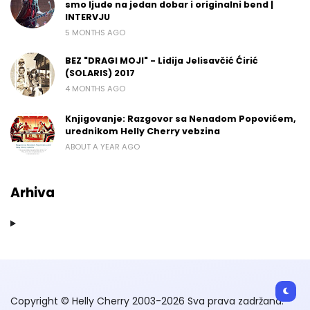
smo ljude na jedan dobar i originalni bend |
INTERVJU
5 MONTHS AGO
BEZ "DRAGI MOJI" - Lidija Jelisavčić Ćirić
(SOLARIS) 2017
4 MONTHS AGO
Knjigovanje: Razgovor sa Nenadom Popovićem,
urednikom Helly Cherry vebzina
ABOUT A YEAR AGO
Arhiva
Copyright © Helly Cherry 2003-2026 Sva prava zadržana.