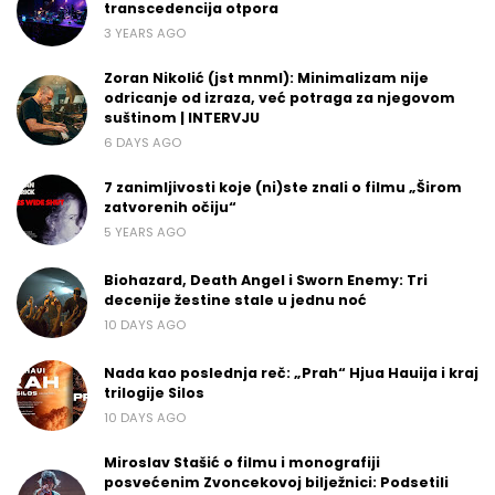
transcedencija otpora
3 YEARS AGO
Zoran Nikolić (jst mnml): Minimalizam nije
odricanje od izraza, već potraga za njegovom
suštinom | INTERVJU
6 DAYS AGO
7 zanimljivosti koje (ni)ste znali o filmu „Širom
zatvorenih očiju“
5 YEARS AGO
Biohazard, Death Angel i Sworn Enemy: Tri
decenije žestine stale u jednu noć
10 DAYS AGO
Nada kao poslednja reč: „Prah“ Hjua Hauija i kraj
trilogije Silos
10 DAYS AGO
Miroslav Stašić o filmu i monografiji
posvećenim Zvoncekovoj bilježnici: Podsetili