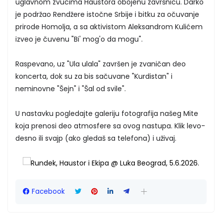
uglavnom zvucima Haustora obojenu završnicu. Darko
je podržao Rendžere istočne Srbije i bitku za očuvanje
prirode Homolja, a sa aktivistom Aleksandrom Kulićem
izveo je čuvenu "Bi' mog'o da mogu".
Raspevano, uz "Ula ulala" završen je zvaničan deo
koncerta, dok su za bis sačuvane "Kurdistan" i
neminovne "Šejn" i "Šal od svile".
U nastavku pogledajte galeriju fotografija našeg Mite
koja prenosi deo atmosfere sa ovog nastupa. Klik levo-
desno ili svajp (ako gledaš sa telefona) i uživaj.
Facebook