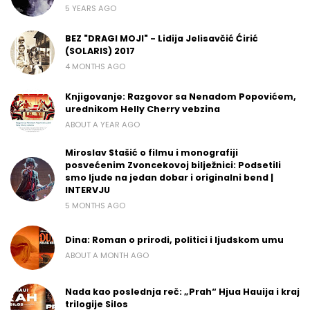
5 YEARS AGO
BEZ "DRAGI MOJI" - Lidija Jelisavčić Ćirić
(SOLARIS) 2017
4 MONTHS AGO
Knjigovanje: Razgovor sa Nenadom Popovićem,
urednikom Helly Cherry vebzina
ABOUT A YEAR AGO
Miroslav Stašić o filmu i monografiji
posvećenim Zvoncekovoj bilježnici: Podsetili
smo ljude na jedan dobar i originalni bend |
INTERVJU
5 MONTHS AGO
Dina: Roman o prirodi, politici i ljudskom umu
ABOUT A MONTH AGO
Nada kao poslednja reč: „Prah“ Hjua Hauija i kraj
trilogije Silos