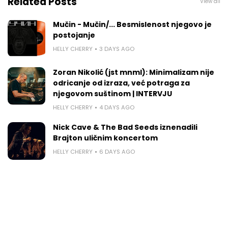
Related Posts
View all
Mučin - Mučin/... Besmislenost njegovo je
postojanje
HELLY CHERRY
3 DAYS AGO
Zoran Nikolić (jst mnml): Minimalizam nije
odricanje od izraza, već potraga za
njegovom suštinom | INTERVJU
HELLY CHERRY
4 DAYS AGO
Nick Cave & The Bad Seeds iznenadili
Brajton uličnim koncertom
HELLY CHERRY
6 DAYS AGO