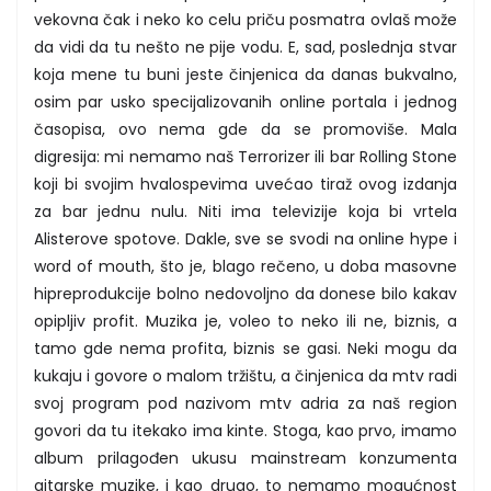
vekovna čak i neko ko celu priču posmatra ovlaš može
da vidi da tu nešto ne pije vodu. E, sad, poslednja stvar
koja mene tu buni jeste činjenica da danas bukvalno,
osim par usko specijalizovanih online portala i jednog
časopisa, ovo nema gde da se promoviše. Mala
digresija: mi nemamo naš Terrorizer ili bar Rolling Stone
koji bi svojim hvalospevima uvećao tiraž ovog izdanja
za bar jednu nulu. Niti ima televizije koja bi vrtela
Alisterove spotove. Dakle, sve se svodi na online hype i
word of mouth, što je, blago rečeno, u doba masovne
hipreprodukcije bolno nedovoljno da donese bilo kakav
opipljiv profit. Muzika je, voleo to neko ili ne, biznis, a
tamo gde nema profita, biznis se gasi. Neki mogu da
kukaju i govore o malom tržištu, a činjenica da mtv radi
svoj program pod nazivom mtv adria za naš region
govori da tu itekako ima kinte. Stoga, kao prvo, imamo
album prilagođen ukusu mainstream konzumenta
gitarske muzike, i kao drugo, to nemamo mogućnost