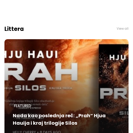
Littera
View all
FEATURED
Nada kao poslednja reč: „Prah“ Hjua
Hauija i kraj trilogije Silos
HELLY CHERRY
8 DAYS AGO