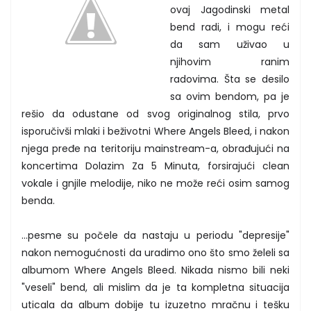
ovaj Jagodinski metal
bend radi, i mogu reći
da sam uživao u
njihovim ranim
radovima. Šta se desilo
sa ovim bendom, pa je
rešio da odustane od svog originalnog stila, prvo
isporučivši mlaki i beživotni Where Angels Bleed, i nakon
njega pređe na teritoriju mainstream-a, obrađujući na
koncertima Dolazim Za 5 Minuta, forsirajući clean
vokale i gnjile melodije, niko ne može reći osim samog
benda.
...pesme su počele da nastaju u periodu "depresije"
nakon nemogućnosti da uradimo ono što smo želeli sa
albumom Where Angels Bleed. Nikada nismo bili neki
"veseli" bend, ali mislim da je ta kompletna situacija
uticala da album dobije tu izuzetno mračnu i tešku