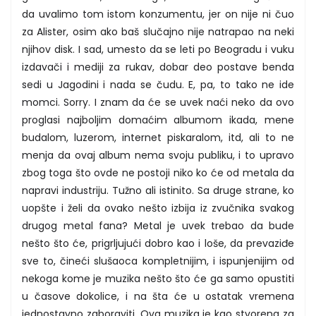
da uvalimo tom istom konzumentu, jer on nije ni čuo
za Alister, osim ako baš slučajno nije natrapao na neki
njihov disk. I sad, umesto da se leti po Beogradu i vuku
izdavači i mediji za rukav, dobar deo postave benda
sedi u Jagodini i nada se čudu. E, pa, to tako ne ide
momci. Sorry. I znam da će se uvek naći neko da ovo
proglasi najboljim domaćim albumom ikada, mene
budalom, luzerom, internet piskaralom, itd, ali to ne
menja da ovaj album nema svoju publiku, i to upravo
zbog toga što ovde ne postoji niko ko će od metala da
napravi industriju. Tužno ali istinito. Sa druge strane, ko
uopšte i želi da ovako nešto izbija iz zvučnika svakog
drugog metal fana? Metal je uvek trebao da bude
nešto što će, prigrljujući dobro kao i loše, da prevaziđe
sve to, čineći slušaoca kompletnijim, i ispunjenijim od
nekoga kome je muzika nešto što će ga samo opustiti
u časove dokolice, i na šta će u ostatak vremena
jednostavno zaboraviti. Ova muzika je kao stvorena za