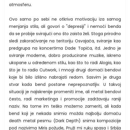
atmosferu.
Ovo samo po sebi ne otkriva motivaciju iza samog
menjanja stila, ali govori o "depresiji" i nemoći benda
da se probije svirajući ono što zaista želi. Stoga prirodno
sledi zakoračivanje na teritoriju Osvajača, sviranje kao
predgrupa na koncertima Dade Topića, itd. Jedno je
sviranje moderne, dobro producirane muzike, iskreno
ukopane u određenom stilu, kao što to radi Alogia, kao
što je to radio Cutwork, i mnogi drugi domaći bendovi
koje bi bilo izlišno nabrajati redom. Sasvim je druga
stvar kada bend postane neprepoznatljiv. U takvoj
situaciji je najiskrenije promeniti ime, ali metal bendovi
često, radi marketinga i promocije zadržavaju raniji
naziv. Na tome im teško možemo zameriti, ali kada
bend koji je nekada snimio možda najbolju domaću
death metal pesmu (Dark Depth) snima kompozicije
pod nazivima Miris požude, Pruži mi ruku spasa i Srbija