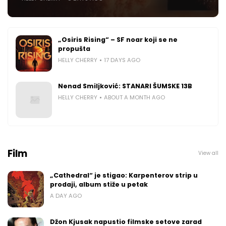
„Osiris Rising“ – SF noar koji se ne
propušta
HELLY CHERRY
17 DAYS AGO
Nenad Smiljković: STANARI ŠUMSKE 13B
HELLY CHERRY
ABOUT A MONTH AGO
Film
View all
„Cathedral“ je stigao: Karpenterov strip u
prodaji, album stiže u petak
A DAY AGO
Džon Kjusak napustio filmske setove zarad