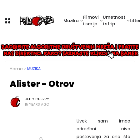
Filmovi
Umetnost
Muzika
Litte
i serije
i strip
Home
MUZIKA
Alister - Otrov
HELLY CHERRY
15 YEARS AGO
Uvek sam imao
određeni nivo
poštovanja za ono što