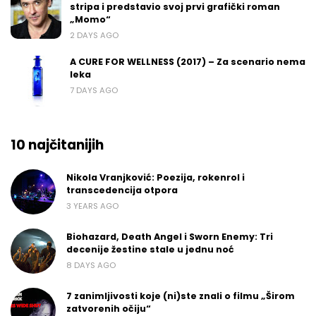
stripa i predstavio svoj prvi grafički roman
„Momo“
2 DAYS AGO
A CURE FOR WELLNESS (2017) – Za scenario nema
leka
7 DAYS AGO
10 najčitanijih
Nikola Vranjković: Poezija, rokenrol i
transcedencija otpora
3 YEARS AGO
Biohazard, Death Angel i Sworn Enemy: Tri
decenije žestine stale u jednu noć
8 DAYS AGO
7 zanimljivosti koje (ni)ste znali o filmu „Širom
zatvorenih očiju“