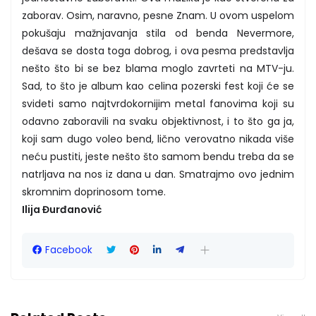
zaborav. Osim, naravno, pesne Znam. U ovom uspelom
pokušaju mažnjavanja stila od benda Nevermore,
dešava se dosta toga dobrog, i ova pesma predstavlja
nešto što bi se bez blama moglo zavrteti na MTV-ju.
Sad, to što je album kao celina pozerski fest koji će se
svideti samo najtvrdokornijim metal fanovima koji su
odavno zaboravili na svaku objektivnost, i to što ga ja,
koji sam dugo voleo bend, lično verovatno nikada više
neću pustiti, jeste nešto što samom bendu treba da se
natrljava na nos iz dana u dan. Smatrajmo ovo jednim
skromnim doprinosom tome.
Ilija Đurđanović
Facebook