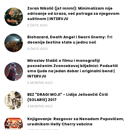
Zoran Nikolić (jst mnml): Minimalizam nije
odricanje od izraza, već potraga za njegovom
suštinom | INTERVJU
5 DAYS AGO
Biohazard, Death Angel i Sworn Enemy: Tri
decenije žestine stale u jednu noć
9 DAYS AGO
Miroslav Stašić o filmu i monografiji
posvećenim Zvoncekovoj bilježnici: Podsetili
smo ljude na jedan dobar i originalni bend |
INTERVJU
5 MONTHS AGO
BEZ "DRAGI MOJI" - Lidija Jelisavčić Ćirić
(SOLARIS) 2017
4 MONTHS AGO
Knjigovanje: Razgovor sa Nenadom Popovićem,
urednikom Helly Cherry vebzina