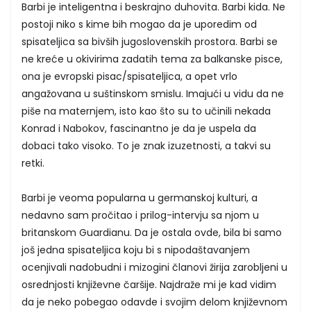
Barbi je inteligentna i beskrajno duhovita. Barbi kida. Ne
postoji niko s kime bih mogao da je uporedim od
spisateljica sa bivših jugoslovenskih prostora. Barbi se
ne kreće u okivirima zadatih tema za balkanske pisce,
ona je evropski pisac/spisateljica, a opet vrlo
angažovana u suštinskom smislu. Imajući u vidu da ne
piše na maternjem, isto kao što su to učinili nekada
Konrad i Nabokov, fascinantno je da je uspela da
dobaci tako visoko. To je znak izuzetnosti, a takvi su
retki.
Barbi je veoma popularna u germanskoj kulturi, a
nedavno sam pročitao i prilog-intervju sa njom u
britanskom Guardianu. Da je ostala ovde, bila bi samo
još jedna spisateljica koju bi s nipodaštavanjem
ocenjivali nadobudni i mizogini članovi žirija zarobljeni u
osrednjosti književne čaršije. Najdraže mi je kad vidim
da je neko pobegao odavde i svojim delom književnom