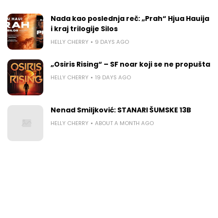
Nada kao poslednja reč: „Prah“ Hjua Hauija
i kraj trilogije Silos
HELLY CHERRY
9 DAYS AGO
„Osiris Rising“ – SF noar koji se ne propušta
HELLY CHERRY
19 DAYS AGO
Nenad Smiljković: STANARI ŠUMSKE 13B
HELLY CHERRY
ABOUT A MONTH AGO