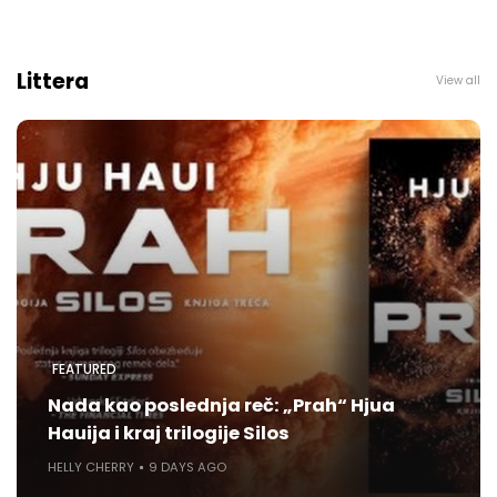
Littera
View all
FEATURED
Nada kao poslednja reč: „Prah“ Hjua
Hauija i kraj trilogije Silos
HELLY CHERRY
9 DAYS AGO