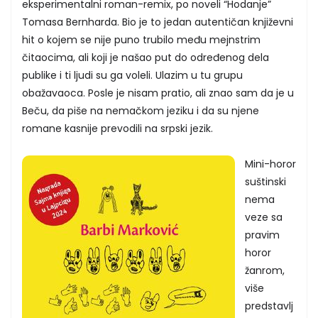
eksperimentalni roman-remix, po noveli “Hodanje”
Tomasa Bernharda. Bio je to jedan autentičan književni
hit o kojem se nije puno trubilo među mejnstrim
čitaocima, ali koji je našao put do određenog dela
publike i ti ljudi su ga voleli. Ulazim u tu grupu
obažavaoca. Posle je nisam pratio, ali znao sam da je u
Beču, da piše na nemačkom jeziku i da su njene
romane kasnije prevodili na srpski jezik.
Mini-horor
suštinski
nema
veze sa
pravim
horor
žanrom,
više
predstavlj