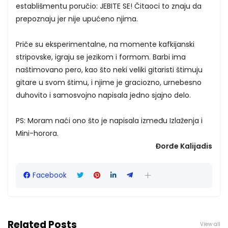
establišmentu poručio: JEBITE SE! Čitaoci to znaju da
prepoznaju jer nije upućeno njima.
Priče su eksperimentalne, na momente kafkijanski
stripovske, igraju se jezikom i formom. Barbi ima
naštimovano pero, kao što neki veliki gitaristi štimuju
gitare u svom štimu, i njime je graciozno, urnebesno
duhovito i samosvojno napisala jedno sjajno delo.
PS: Moram naći ono što je napisala između Izlaženja i
Mini-horora.
Đorđe Kalijadis
Facebook
Related Posts
View all