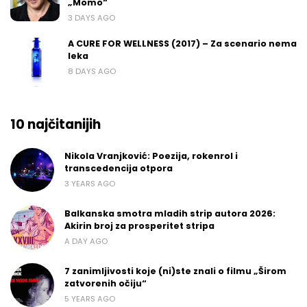
„Momo“
3 DAYS AGO
A CURE FOR WELLNESS (2017) – Za scenario nema
leka
8 DAYS AGO
10 najčitanijih
Nikola Vranjković: Poezija, rokenrol i
transcedencija otpora
3 YEARS AGO
Balkanska smotra mladih strip autora 2026:
Akirin broj za prosperitet stripa
A DAY AGO
7 zanimljivosti koje (ni)ste znali o filmu „Širom
zatvorenih očiju“
5 YEARS AGO