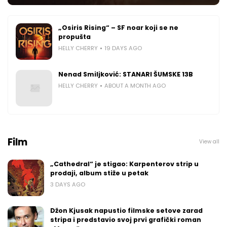
„Osiris Rising“ – SF noar koji se ne
propušta
HELLY CHERRY
19 DAYS AGO
Nenad Smiljković: STANARI ŠUMSKE 13B
HELLY CHERRY
ABOUT A MONTH AGO
Film
View all
„Cathedral“ je stigao: Karpenterov strip u
prodaji, album stiže u petak
3 DAYS AGO
Džon Kjusak napustio filmske setove zarad
stripa i predstavio svoj prvi grafički roman