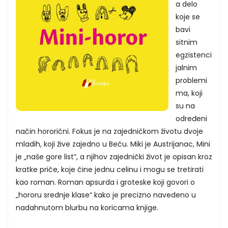
a delo
koje se
bavi
sitnim
egzistenci
jalnim
problemi
ma, koji
su na
određeni
način hororični. Fokus je na zajedničkom životu dvoje
mladih, koji žive zajedno u Beču. Miki je Austrijanac, Mini
je „naše gore list“, a njihov zajednički život je opisan kroz
kratke priče, koje čine jednu celinu i mogu se tretirati
kao roman. Roman apsurda i groteske koji govori o
„hororu srednje klase“ kako je precizno navedeno u
nadahnutom blurbu na koricama knjige.