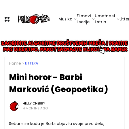
Filmovi
Umetnost
Muzika
Litte
i serije
i strip
Home
LITTERA
Mini horor - Barbi
Marković (Geopoetika)
HELLY CHERRY
4 MONTHS AGO
Sećam se kada je Barbi objavila svoje prvo delo,