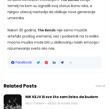
temelj na kom su izgradili svoj status ikona roka, a
njegov utiecaj nastavlja da oblikuje nove generacije
umetnika.
Nakon 30 godina,
The Bends
nije samo muzički
artefakt prošlog vremena, već i podsetnik na to koliko
moćna muzika može biti u oblikovanju naših emocija i
razumevanja sveta oko nas.
Facebook
Related Posts
View all
NIK KEJV ili sve što sam želeo da budem
HELLY CHERRY
ABOUT 19 HOURS AGO