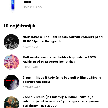
leka
10 DAYS AGO
10 najčitanijih
Nick Cave & The Bad Seeds održali koncert pred
10.000 ljudi u Beogradu
A DAY AGO
Balkanska smotra mladih strip autora 2026:
Akirin broj za prosperitet stripa
3 DAYS AGO
7 zanimljivosti koje (ni)ste znali o filmu „Širom
zatvorenih očiju“
5 YEARS AGO
Zoran Nikolić (jst mnml): Minimalizam nije
odricanje od izraza, već potraga za njegovom
suštinom | INTERVJU