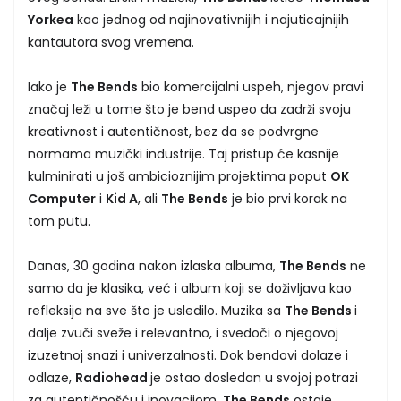
Yorkea
kao jednog od najinovativnijih i najuticajnijih
kantautora svog vremena.
Iako je
The Bends
bio komercijalni uspeh, njegov pravi
značaj leži u tome što je bend uspeo da zadrži svoju
kreativnost i autentičnost, bez da se podvrgne
normama muzički industrije. Taj pristup će kasnije
kulminirati u još ambicioznijim projektima poput
OK
Computer
i
Kid A
, ali
The Bends
je bio prvi korak na
tom putu.
Danas, 30 godina nakon izlaska albuma,
The Bends
ne
samo da je klasika, već i album koji se doživljava kao
refleksija na sve što je usledilo. Muzika sa
The Bends
i
dalje zvuči sveže i relevantno, i svedoči o njegovoj
izuzetnoj snazi i univerzalnosti. Dok bendovi dolaze i
odlaze,
Radiohead
je ostao dosledan u svojoj potrazi
za autentičnošću i inovacijom.
The Bends
ostaje