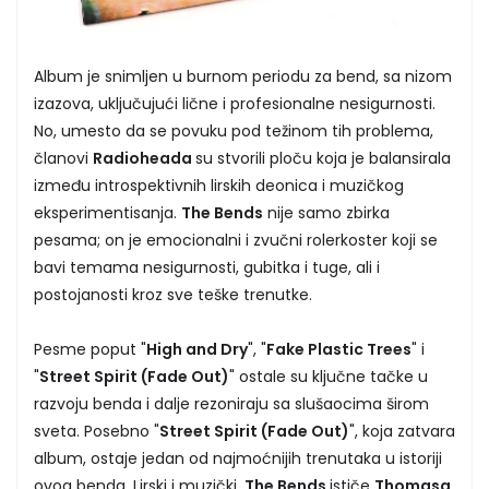
Album je snimljen u burnom periodu za bend, sa nizom
izazova, uključujući lične i profesionalne nesigurnosti.
No, umesto da se povuku pod težinom tih problema,
članovi
Radioheada
su stvorili ploču koja je balansirala
između introspektivnih lirskih deonica i muzičkog
eksperimentisanja.
The Bends
nije samo zbirka
pesama; on je emocionalni i zvučni rolerkoster koji se
bavi temama nesigurnosti, gubitka i tuge, ali i
postojanosti kroz sve teške trenutke.
Pesme poput "
High and Dry
", "
Fake Plastic Trees
" i
"
Street Spirit (Fade Out)
" ostale su ključne tačke u
razvoju benda i dalje rezoniraju sa slušaocima širom
sveta. Posebno "
Street Spirit (Fade Out)
", koja zatvara
album, ostaje jedan od najmoćnijih trenutaka u istoriji
ovog benda. Lirski i muzički,
The Bends
ističe
Thomasa