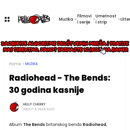
Filmovi
Umetnost
Muzika
Litte
i serije
i strip
Home
MUZIKA
Radiohead - The Bends:
30 godina kasnije
HELLY CHERRY
ABOUT A YEAR AGO
Album
The Bends
britanskog benda
Radiohead
,