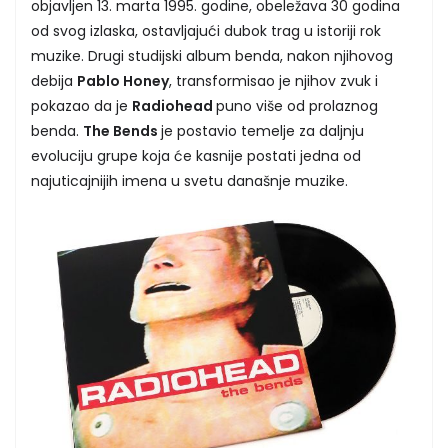
objavljen 13. marta 1995. godine, obeležava 30 godina
od svog izlaska, ostavljajući dubok trag u istoriji rok
muzike. Drugi studijski album benda, nakon njihovog
debija
Pablo Honey
, transformisao je njihov zvuk i
pokazao da je
Radiohead
puno više od prolaznog
benda.
The Bends
je postavio temelje za daljnju
evoluciju grupe koja će kasnije postati jedna od
najuticajnijih imena u svetu današnje muzike.