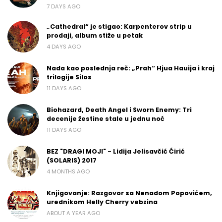
7 DAYS AGO
„Cathedral“ je stigao: Karpenterov strip u
prodaji, album stiže u petak
4 DAYS AGO
Nada kao poslednja reč: „Prah“ Hjua Hauija i kraj
trilogije Silos
11 DAYS AGO
Biohazard, Death Angel i Sworn Enemy: Tri
decenije žestine stale u jednu noć
11 DAYS AGO
BEZ "DRAGI MOJI" - Lidija Jelisavčić Ćirić
(SOLARIS) 2017
4 MONTHS AGO
Knjigovanje: Razgovor sa Nenadom Popovićem,
urednikom Helly Cherry vebzina
ABOUT A YEAR AGO