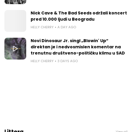
Nick Cave & The Bad Seeds održali koncert
pred 10.000 ljudi u Beogradu
HELLY CHERRY
A DAY AGO
Novi Dinosaur Jr. singl „Blowin' Up“
direktan je i nedvosmislen komentar na
trenutnu društveno-političku klimu u SAD
HELLY CHERRY
3 DAYS AGO
Littera
View all