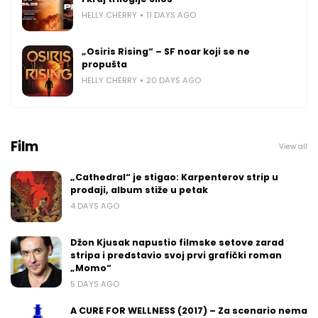
HELLY CHERRY
11 DAYS AGO
„Osiris Rising“ – SF noar koji se ne
propušta
HELLY CHERRY
20 DAYS AGO
Film
View all
„Cathedral“ je stigao: Karpenterov strip u
prodaji, album stiže u petak
4 DAYS AGO
Džon Kjusak napustio filmske setove zarad
stripa i predstavio svoj prvi grafički roman
„Momo“
5 DAYS AGO
A CURE FOR WELLNESS (2017) – Za scenario nema