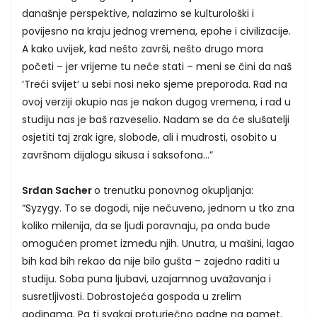
današnje perspektive, nalazimo se kulturološki i
povijesno na kraju jednog vremena, epohe i civilizacije.
A kako uvijek, kad nešto završi, nešto drugo mora
početi – jer vrijeme tu neće stati – meni se čini da naš
‘Treći svijet’ u sebi nosi neko sjeme preporoda. Rad na
ovoj verziji okupio nas je nakon dugog vremena, i rad u
studiju nas je baš razveselio. Nadam se da će slušatelji
osjetiti taj zrak igre, slobode, ali i mudrosti, osobito u
završnom dijalogu sikusa i saksofona…”
Srđan Sacher
o trenutku ponovnog okupljanja:
“Syzygy. To se dogodi, nije nečuveno, jednom u tko zna
koliko milenija, da se ljudi poravnaju, pa onda bude
omogućen promet između njih. Unutra, u mašini, lagao
bih kad bih rekao da nije bilo gušta – zajedno raditi u
studiju. Soba puna ljubavi, uzajamnog uvažavanja i
susretljivosti. Dobrostojeća gospoda u zrelim
godinama. Pa ti svakaj proturječno padne na pamet.