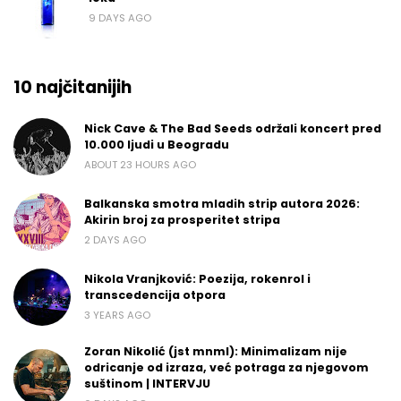
9 DAYS AGO
10 najčitanijih
Nick Cave & The Bad Seeds održali koncert pred
10.000 ljudi u Beogradu
ABOUT 23 HOURS AGO
Balkanska smotra mladih strip autora 2026:
Akirin broj za prosperitet stripa
2 DAYS AGO
Nikola Vranjković: Poezija, rokenrol i
transcedencija otpora
3 YEARS AGO
Zoran Nikolić (jst mnml): Minimalizam nije
odricanje od izraza, već potraga za njegovom
suštinom | INTERVJU