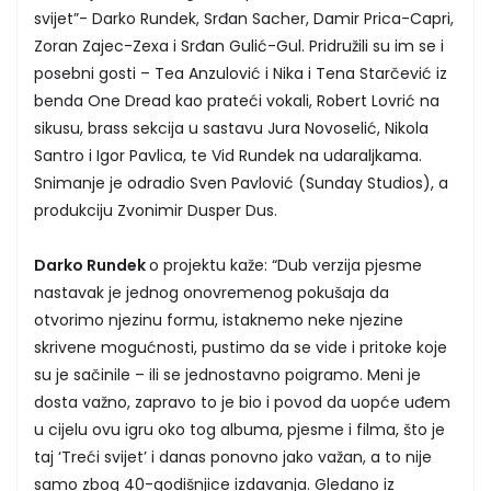
svijet”- Darko Rundek, Srđan Sacher, Damir Prica-Capri,
Zoran Zajec-Zexa i Srđan Gulić-Gul. Pridružili su im se i
posebni gosti – Tea Anzulović i Nika i Tena Starčević iz
benda One Dread kao prateći vokali, Robert Lovrić na
sikusu, brass sekcija u sastavu Jura Novoselić, Nikola
Santro i Igor Pavlica, te Vid Rundek na udaraljkama.
Snimanje je odradio Sven Pavlović (Sunday Studios), a
produkciju Zvonimir Dusper Dus.
Darko Rundek
o projektu kaže: “Dub verzija pjesme
nastavak je jednog onovremenog pokušaja da
otvorimo njezinu formu, istaknemo neke njezine
skrivene mogućnosti, pustimo da se vide i pritoke koje
su je sačinile – ili se jednostavno poigramo. Meni je
dosta važno, zapravo to je bio i povod da uopće uđem
u cijelu ovu igru oko tog albuma, pjesme i filma, što je
taj ‘Treći svijet’ i danas ponovno jako važan, a to nije
samo zbog 40-godišnjice izdavanja. Gledano iz