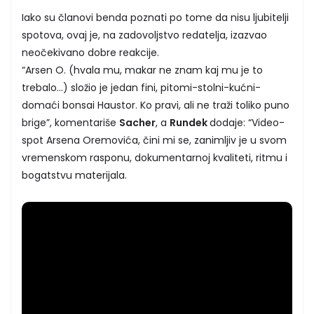
Iako su članovi benda poznati po tome da nisu ljubitelji
spotova, ovaj je, na zadovoljstvo redatelja, izazvao
neočekivano dobre reakcije.
“Arsen O. (hvala mu, makar ne znam kaj mu je to
trebalo…) složio je jedan fini, pitomi-stolni-kućni-
domaći bonsai Haustor. Ko pravi, ali ne traži toliko puno
brige”, komentariše
Sacher
, a
Rundek
dodaje: “Video-
spot Arsena Oremovića, čini mi se, zanimljiv je u svom
vremenskom rasponu, dokumentarnoj kvaliteti, ritmu i
bogatstvu materijala.