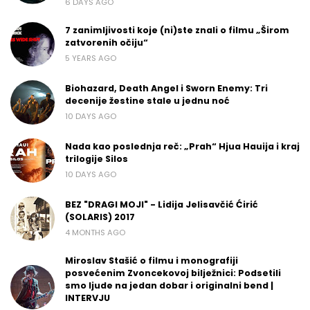
6 DAYS AGO
7 zanimljivosti koje (ni)ste znali o filmu „Širom
zatvorenih očiju“
5 YEARS AGO
Biohazard, Death Angel i Sworn Enemy: Tri
decenije žestine stale u jednu noć
10 DAYS AGO
Nada kao poslednja reč: „Prah“ Hjua Hauija i kraj
trilogije Silos
10 DAYS AGO
BEZ "DRAGI MOJI" - Lidija Jelisavčić Ćirić
(SOLARIS) 2017
4 MONTHS AGO
Miroslav Stašić o filmu i monografiji
posvećenim Zvoncekovoj bilježnici: Podsetili
smo ljude na jedan dobar i originalni bend |
INTERVJU