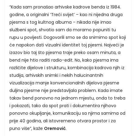
“Kada sam pronašao arhivske kadrove benda iz 1984.
godine, a originalni ‘Treći svijet’ – kao ni nijedna druga
pjesma s tog kultnog albuma – nikada nije imao
službeni spot, shvatio sam da moramo popuniti tu
rupu u povijesti. Dogovorili smo se da snimimo spot koji
će napokon dati vizualni identitet toj pjesmi. Najveći je
izazov bio taj što pjesma traje preko osam minuta, a
bend nije htio raditi radio-edit. No, kako pjesma ima
različite dijelove i strukturu, kombinacija kadrova njih iz
studija, arhivskih snimki i nekih halucinantnih
vizualizacija manje konvencionalnih dijelova pjesme
duljina pjesme nije predstavljala problem. Kada imate
takav bend ponovno na jednom mjestu, onda to treba
i pokazati, tako da spot prati i dokumentira njihovo
ponovno okupljanje, komunikaciju sa njima samima od
prije 40 godina, ali istovremeno otvara prostor i za
puno više”, kaže
Oremović
.