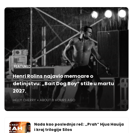
FEATURED
Henri Rolins najavio memoare o
detinjstvu: „Bait Dog Boy“ stiže u martu
2027.
HELLY CHERRY
ABOUT 8 HOURS AGO
Nada kao poslednja reč: „Prah“ Hjua Hauija
i kraj trilogije Silos