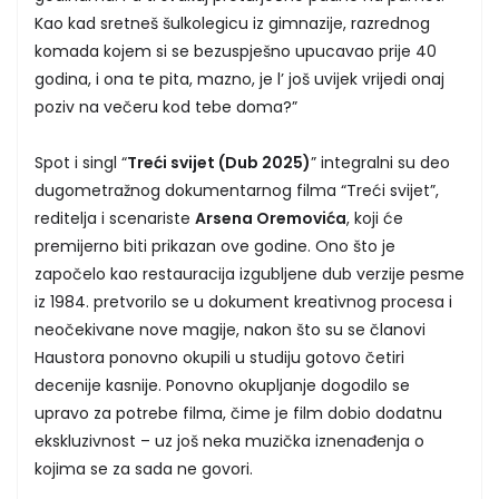
Kao kad sretneš šulkolegicu iz gimnazije, razrednog
komada kojem si se bezuspješno upucavao prije 40
godina, i ona te pita, mazno, je l’ još uvijek vrijedi onaj
poziv na večeru kod tebe doma?”
Spot i singl “
Treći svijet (Dub 2025)
” integralni su deo
dugometražnog dokumentarnog filma “Treći svijet”,
reditelja i scenariste
Arsena Oremovića
, koji će
premijerno biti prikazan ove godine. Ono što je
započelo kao restauracija izgubljene dub verzije pesme
iz 1984. pretvorilo se u dokument kreativnog procesa i
neočekivane nove magije, nakon što su se članovi
Haustora ponovno okupili u studiju gotovo četiri
decenije kasnije. Ponovno okupljanje dogodilo se
upravo za potrebe filma, čime je film dobio dodatnu
ekskluzivnost – uz još neka muzička iznenađenja o
kojima se za sada ne govori.