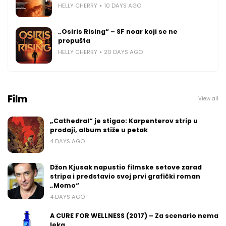
HELLY CHERRY
10 DAYS AGO
„Osiris Rising“ – SF noar koji se ne
propušta
HELLY CHERRY
20 DAYS AGO
Film
View all
„Cathedral“ je stigao: Karpenterov strip u
prodaji, album stiže u petak
4 DAYS AGO
Džon Kjusak napustio filmske setove zarad
stripa i predstavio svoj prvi grafički roman
„Momo“
4 DAYS AGO
A CURE FOR WELLNESS (2017) – Za scenario nema
leka