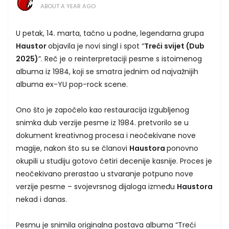
ABOUT A YEAR AGO
U petak, 14. marta, tačno u podne, legendarna grupa
Haustor
objavila je novi singl i spot “
Treći svijet (Dub
2025)
”. Reč je o reinterpretaciji pesme s istoimenog
albuma iz 1984, koji se smatra jednim od najvažnijih
albuma ex-YU pop-rock scene.
Ono što je započelo kao restauracija izgubljenog
snimka dub verzije pesme iz 1984. pretvorilo se u
dokument kreativnog procesa i neočekivane nove
magije, nakon što su se članovi
Haustora
ponovno
okupili u studiju gotovo četiri decenije kasnije. Proces je
neočekivano prerastao u stvaranje potpuno nove
verzije pesme – svojevrsnog dijaloga između
Haustora
nekad i danas.
Pesmu je snimila originalna postava albuma “Treći