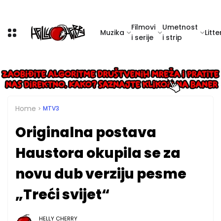
Filmovi
Umetnost
Muzika
Litte
i serije
i strip
Home
MTV3
Originalna postava
Haustora okupila se za
novu dub verziju pesme
„Treći svijet“
HELLY CHERRY