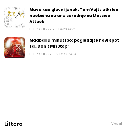
Muva kao glavni junak: Tom Vejts otkriva
neobičnu stranu saradnje sa Massive
Attack
HELLY CHERRY
9 DAYS AGO
Madball u minut ipo: pogledajte novi spot
za „Don't MisStep“
HELLY CHERRY
12 DAYS AGO
Littera
View all