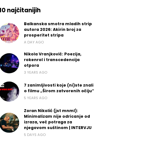
10 najčitanijih
Balkanska smotra mladih strip
autora 2026: Akirin broj za
prosperitet stripa
A DAY AGO
Nikola Vranjković: Poezija,
rokenrol i transcedencija
otpora
3 YEARS AGO
7 zanimljivosti koje (ni)ste znali
o filmu „Širom zatvorenih očiju“
5 YEARS AGO
Zoran Nikolić (jst mnml):
Minimalizam nije odricanje od
izraza, već potraga za
njegovom suštinom | INTERVJU
5 DAYS AGO