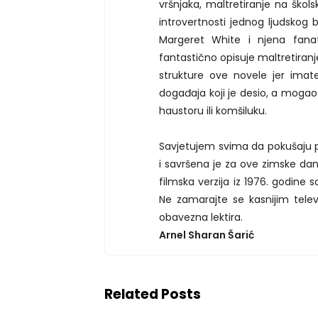
vršnjaka, maltretiranje na škol
introvertnosti jednog ljudskog b
Margeret White i njena fanat
fantastično opisuje maltretiranj
strukture ove novele jer imate
događaja koji je desio, a mogao b
haustoru ili komšiluku.
Savjetujem svima da pokušaju pr
i savršena je za ove zimske dan
filmska verzija iz 1976. godine s
Ne zamarajte se kasnijim televi
obavezna lektira.
Arnel Sharan Šarić
Related Posts