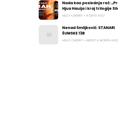
Nada kao poslednja reč: „P
Hjua Hauija i kraj trilogije Si
HELLY CHERRY
9 DAYS AGO
Nenad Smiljković: STANARI
ŠUMSKE 13B
HELLY CHERRY
ABOUT A MONTH AGO