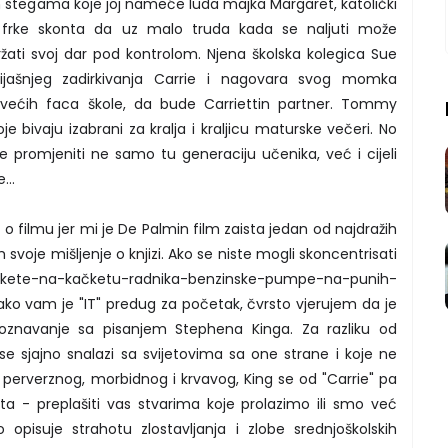
im stegama koje joj nameće luda majka Margaret, katolički
 frke skonta da uz malo truda kada se naljuti može
žati svoj dar pod kontrolom. Njena školska kolegica Sue
ijašnjeg zadirkivanja Carrie i nagovara svog momka
većih faca škole, da bude Carriettin partner. Tommy
voje bivaju izabrani za kralja i kraljicu maturske večeri. No
 će promjeniti ne samo tu generaciju učenika, već i cijeli
...
 filmu jer mi je De Palmin film zaista jedan od najdražih
svoje mišljenje o knjizi. Ako se niste mogli skoncentrisati
ikete-na-kačketu-radnika-benzinske-pumpe-na-punih-
ko vam je "IT" predug za početak, čvrsto vjerujem da je
oznavanje sa pisanjem Stephena Kinga. Za razliku od
se sjajno snalazi sa svijetovima sa one strane i koje ne
e perverznog, morbidnog i krvavog, King se od "Carrie" pa
a - preplašiti vas stvarima koje prolazimo ili smo već
o opisuje strahotu zlostavljanja i zlobe srednjoškolskih