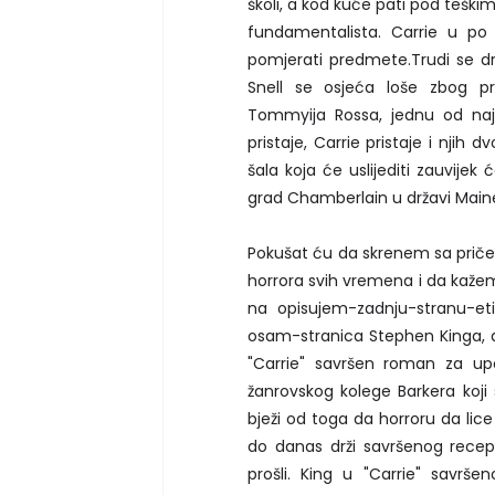
školi, a kod kuće pati pod tešk
fundamentalista. Carrie u po
pomjerati predmete.Trudi se dr
Snell se osjeća loše zbog pr
Tommyija Rossa, jednu od naj
pristaje, Carrie pristaje i njih d
šala koja će uslijediti zauvijek
grad Chamberlain u državi Maine
Pokušat ću da skrenem sa priče o
horrora svih vremena i da kažem 
na opisujem-zadnju-stranu-et
osam-stranica Stephen Kinga, a
"Carrie" savršen roman za up
žanrovskog kolege Barkera koji 
bježi od toga da horroru da lic
do danas drži savršenog recept
prošli. King u "Carrie" savršen