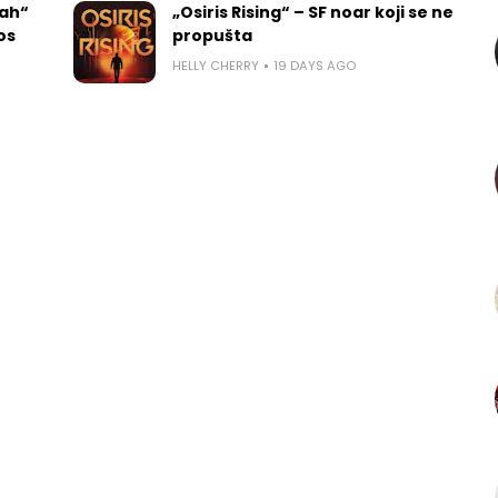
rah“
„Osiris Rising“ – SF noar koji se ne
los
propušta
HELLY CHERRY
19 DAYS AGO