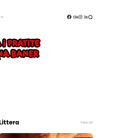
13k
3k
Littera
View all