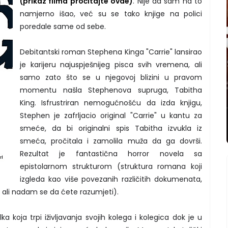
(prikaz filma pročitajte ovde)
. Nije da sam na to
namjerno išao, već su se tako knjige na polici
poredale same od sebe.
Debitantski roman Stephena Kinga "Carrie" lansirao
je karijeru najuspješnijeg pisca svih vremena, ali
samo zato što se u njegovoj blizini u pravom
momentu našla Stephenova supruga, Tabitha
King. Isfrustriran nemogućnošću da izda knjigu,
Stephen je zafrljacio original "Carrie" u kantu za
smeće, da bi originalni spis Tabitha izvukla iz
smeća, pročitala i zamolila muža da ga dovrši.
Rezultat je fantastična horror novela sa
epistolarnom strukturom (struktura romana koji
izgleda kao više povezanih različitih dokumenata,
a, ali nadam se da ćete razumjeti).
ka koja trpi iživljavanja svojih kolega i kolegica dok je u