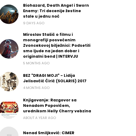
Biohazard, Death Angel i Sworn
Enemy: Tri decenije žestine
stale u jednu noć
9 DAYS AGO
Miroslav Stašić o filmu i
monografiji posvećenim
Zvoncekovoj bilježnici: Podsetili
smo ljude na jedan dobar i
originalni bend | INTERVJU
5 MONTHS AGO
BEZ "DRAGI MOJI" - Lidija
Jelisavčić Ćirić (SOLARIS) 2017
4 MONTHS AGO
Knjigovanje: Razgovor sa
Nenadom Popovićem,
urednikom Helly Cherry vebzina
ABOUT A YEAR AGO
Nenad Smiljković: CIMER