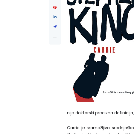
nije doktorski precizna definicij
Carrie je sramežljiva srednjoškol