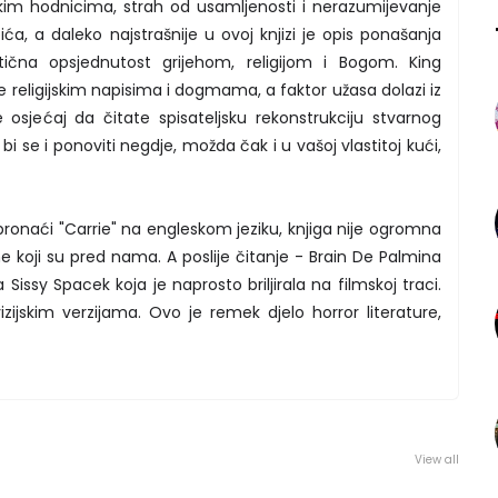
skim hodnicima, strah od usamljenosti i nerazumijevanje
ića, a daleko najstrašnije u ovoj knjizi je opis ponašanja
ična opsjednutost grijehom, religijom i Bogom. King
e religijskim napisima i dogmama, a faktor užasa dolazi iz
 osjećaj da čitate spisateljsku rekonstrukciju stvarnog
i se i ponoviti negdje, možda čak i u vašoj vlastitoj kući,
onaći "Carrie" na engleskom jeziku, knjiga nije ogromna
e koji su pred nama. A poslije čitanje - Brain De Palmina
a Sissy Spacek koja je naprosto briljirala na filmskoj traci.
zijskim verzijama. Ovo je remek djelo horror literature,
View all