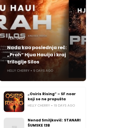
FEATURED
Nada kao poslednja reč:
„Prah“ Hjua Hauija i kraj
trilogije Silos
HELLY CHERRY
9 DAYS AGO
„Osiris Rising“ – SF noar
koji se ne propušta
HELLY CHERRY
19 DAYS AGO
Nenad Smiljković: STANARI
ŠUMSKE 13B