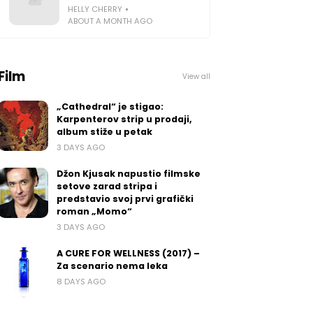
HELLY CHERRY
ABOUT A MONTH AGO
Film
View all
„Cathedral“ je stigao:
Karpenterov strip u prodaji,
album stiže u petak
3 DAYS AGO
Džon Kjusak napustio filmske
setove zarad stripa i
predstavio svoj prvi grafički
roman „Momo“
3 DAYS AGO
A CURE FOR WELLNESS (2017) –
Za scenario nema leka
8 DAYS AGO