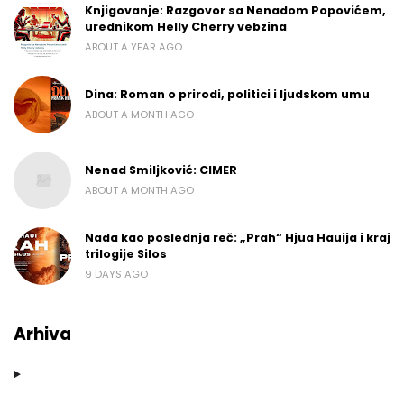
Knjigovanje: Razgovor sa Nenadom Popovićem,
urednikom Helly Cherry vebzina
ABOUT A YEAR AGO
Dina: Roman o prirodi, politici i ljudskom umu
ABOUT A MONTH AGO
Nenad Smiljković: CIMER
ABOUT A MONTH AGO
Nada kao poslednja reč: „Prah“ Hjua Hauija i kraj
trilogije Silos
9 DAYS AGO
Arhiva