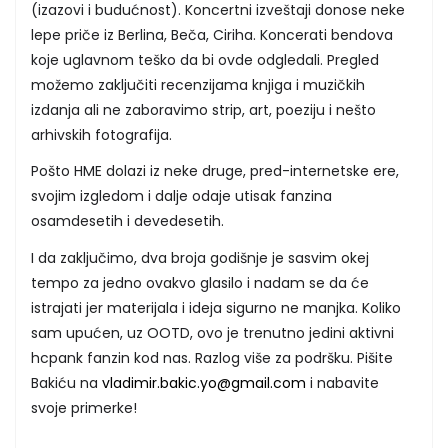
(izazovi i budućnost). Koncertni izveštaji donose neke
lepe priče iz Berlina, Beča, Ciriha. Koncerati bendova
koje uglavnom teško da bi ovde odgledali. Pregled
možemo zaključiti recenzijama knjiga i muzičkih
izdanja ali ne zaboravimo strip, art, poeziju i nešto
arhivskih fotografija.
Pošto HME dolazi iz neke druge, pred-internetske ere,
svojim izgledom i dalje odaje utisak fanzina
osamdesetih i devedesetih.
I da zaključimo, dva broja godišnje je sasvim okej
tempo za jedno ovakvo glasilo i nadam se da će
istrajati jer materijala i ideja sigurno ne manjka. Koliko
sam upućen, uz OOTD, ovo je trenutno jedini aktivni
hcpank fanzin kod nas. Razlog više za podršku. Pišite
Bakiću na
vladimir.bakic.yo@gmail.com
i nabavite
svoje primerke!