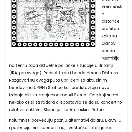
vremensk
e
distance
pročitati
kako su
članovi
benda
razmišljali
na temu tada aktuelne političke situacije u Britaniji
(IRA, pre svega). Podsetite se i benda Herpes Distress.
Razgovori su ovoga puta upriličeni sa aktuelnim
bendovima URGH i Statico koji predstavljaju nova
izdanja ali i sa zrenjanincima All Except One koji su mi
nekako otišli sa radara a ispostavilo se da su koncertno
relativno aktivni. Slično je i sa Atomskim Ratom.
Kolumnisti posvećuju pažnju alternativi dolaru, BRICS-u
i potencijalnim scenarijima, i veštačkoj inteligenciji