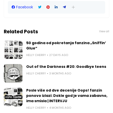
Facebook
Related Posts
View all
50 godina od pokretanja fanzina „Sniffin’
Glue“
HELLY CHERRY
27 DAYS AGO
Out of the Darkness #20: Goodbye teens
HELLY CHERRY
3 MONTHS AGO
Posle više od dve decenije Oops! fanzin
ponovo izlazi: Dokle god je vama zabavno,
ima smisla | INTERVJU
HELLY CHERRY
4 MONTHS AGO