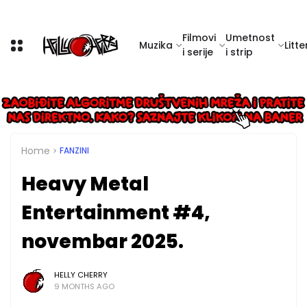
Filmovi
Umetnost
Muzika
Litte
i serije
i strip
Home
FANZINI
Heavy Metal
Entertainment #4,
novembar 2025.
HELLY CHERRY
9 MONTHS AGO