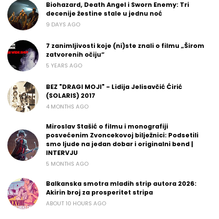
Biohazard, Death Angel i Sworn Enemy: Tri
decenije žestine stale u jednu noć
9 DAYS AGO
7 zanimljivosti koje (ni)ste znali o filmu „Širom
zatvorenih očiju“
5 YEARS AGO
BEZ "DRAGI MOJI" - Lidija Jelisavčić Ćirić
(SOLARIS) 2017
4 MONTHS AGO
Miroslav Stašić o filmu i monografiji
posvećenim Zvoncekovoj bilježnici: Podsetili
smo ljude na jedan dobar i originalni bend |
INTERVJU
5 MONTHS AGO
Balkanska smotra mladih strip autora 2026:
Akirin broj za prosperitet stripa
ABOUT 10 HOURS AGO