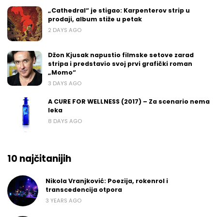
„Cathedral“ je stigao: Karpenterov strip u
prodaji, album stiže u petak
2 DAYS AGO
Džon Kjusak napustio filmske setove zarad
stripa i predstavio svoj prvi grafički roman
„Momo“
3 DAYS AGO
A CURE FOR WELLNESS (2017) – Za scenario nema
leka
8 DAYS AGO
10 najčitanijih
Nikola Vranjković: Poezija, rokenrol i
transcedencija otpora
3 YEARS AGO