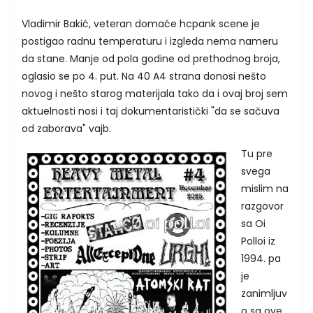
Vladimir Bakić, veteran domaće hcpank scene je
postigao radnu temperaturu i izgleda nema nameru
da stane. Manje od pola godine od prethodnog broja,
oglasio se po 4. put. Na 40 A4 strana donosi nešto
novog i nešto starog materijala tako da i ovaj broj sem
aktuelnosti nosi i taj dokumentaristički "da se sačuva
od zaborava" vajb.
Tu pre
svega
mislim na
razgovor
sa Oi
Polloi iz
1994. pa
je
zanimljuv
o sa ove