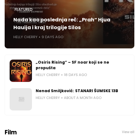
FEATURED
Nada kao poslednja reč: „Prah“ Hjua
Hauija i kraj trilogije Silos
HELLY CHERRY
9 DAYS AGO
„Osiris Rising“ – SF noar koji se ne
propušta
HELLY CHERRY
18 DAYS AGO
Nenad Smiljković: STANARI ŠUMSKE 13B
HELLY CHERRY
ABOUT A MONTH AGO
Film
View all