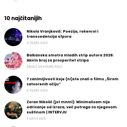
10 najčitanijih
Nikola Vranjković: Poezija, rokenrol i
transcedencija otpora
3 YEARS AGO
Balkanska smotra mladih strip autora 2026:
Akirin broj za prosperitet stripa
ABOUT 24 HOURS AGO
7 zanimljivosti koje (ni)ste znali o filmu „Širom
zatvorenih očiju“
5 YEARS AGO
Zoran Nikolić (jst mnml): Minimalizam nije
odricanje od izraza, već potraga za njegovom
suštinom | INTERVJU
5 DAYS AGO