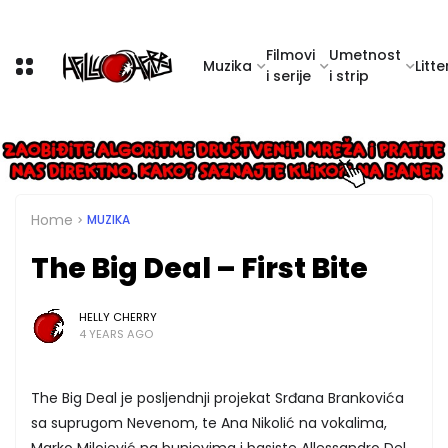
Filmovi
Umetnost
Muzika
Litte
i serije
i strip
Home
MUZIKA
The Big Deal – First Bite
HELLY CHERRY
4 YEARS AGO
The Big Deal je posljendnji projekat Srđana Brankovića
sa suprugom Nevenom, te Ana Nikolić na vokalima,
Marko Milojević na bunjevima i basiste Allessandro Del