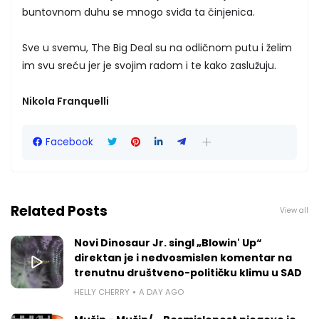
buntovnom duhu se mnogo sviđa ta činjenica.
Sve u svemu, The Big Deal su na odličnom putu i želim
im svu sreću jer je svojim radom i te kako zaslužuju.
Nikola Franquelli
Facebook
Related Posts
View all
Novi Dinosaur Jr. singl „Blowin' Up“
direktan je i nedvosmislen komentar na
trenutnu društveno-političku klimu u SAD
HELLY CHERRY
A DAY AGO