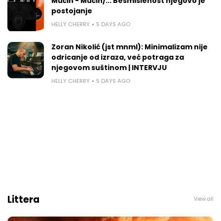
Mučin - Mučin/... Besmislenost njegovo je
postojanje
HELLY CHERRY
5 DAYS AGO
Zoran Nikolić (jst mnml): Minimalizam nije
odricanje od izraza, već potraga za
njegovom suštinom | INTERVJU
HELLY CHERRY
5 DAYS AGO
Littera
View all