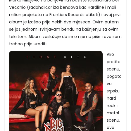
Vecchio (radoholičar iza bendova kao Hardline i mali
milion projekata na Frontiers Records etiketi) i ovaj prvi
album je izašao prije nekih dva mjeseca. Ovim putem
se još jednom izvinjavam bendu na kašnjenju sa ovim
tekstom. Album zaslužuje da se o njemu piše i ovo sam
trebao prije uraditi.
Ako
pratite
scenu,
pogoto
vo
srpsku
hard
rock i
metal
scenu,
ova