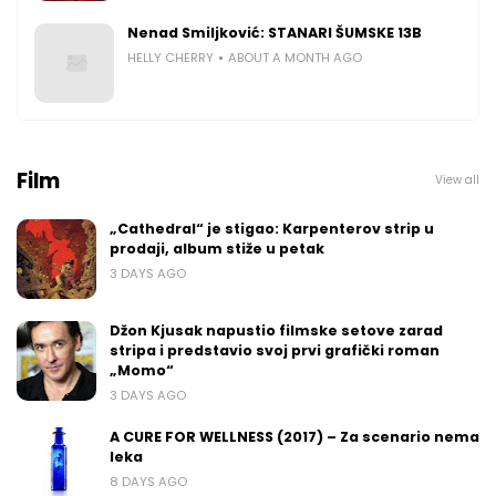
Nenad Smiljković: STANARI ŠUMSKE 13B
HELLY CHERRY
ABOUT A MONTH AGO
Film
View all
„Cathedral“ je stigao: Karpenterov strip u
prodaji, album stiže u petak
3 DAYS AGO
Džon Kjusak napustio filmske setove zarad
stripa i predstavio svoj prvi grafički roman
„Momo“
3 DAYS AGO
A CURE FOR WELLNESS (2017) – Za scenario nema
leka
8 DAYS AGO