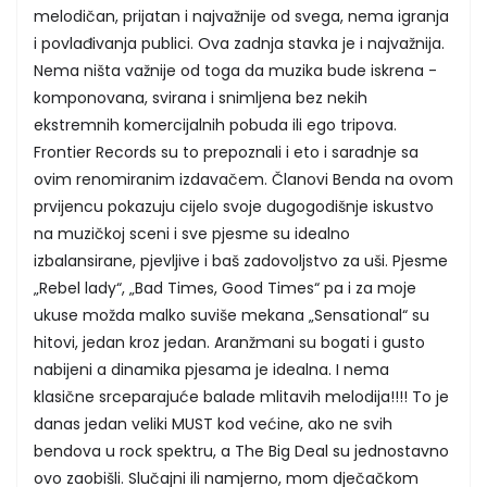
melodičan, prijatan i najvažnije od svega, nema igranja
i povlađivanja publici. Ova zadnja stavka je i najvažnija.
Nema ništa važnije od toga da muzika bude iskrena -
komponovana, svirana i snimljena bez nekih
ekstremnih komercijalnih pobuda ili ego tripova.
Frontier Records su to prepoznali i eto i saradnje sa
ovim renomiranim izdavačem. Članovi Benda na ovom
prvijencu pokazuju cijelo svoje dugogodišnje iskustvo
na muzičkoj sceni i sve pjesme su idealno
izbalansirane, pjevljive i baš zadovoljstvo za uši. Pjesme
„Rebel lady“, „Bad Times, Good Times“ pa i za moje
ukuse možda malko suviše mekana „Sensational“ su
hitovi, jedan kroz jedan. Aranžmani su bogati i gusto
nabijeni a dinamika pjesama je idealna. I nema
klasične srceparajuće balade mlitavih melodija!!!! To je
danas jedan veliki MUST kod većine, ako ne svih
bendova u rock spektru, a The Big Deal su jednostavno
ovo zaobišli. Slučajni ili namjerno, mom dječačkom