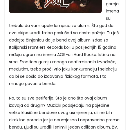
gornja
imena
su
trebala da vam upale lampicu za alarm. Što god da
ova ekipa uradi, treba poslušati sa dosta pažnje. Tu još
dodajte činjenicu da je bend ovaj album izdao za
Italijanski Frontiers Records koji u posljednjih 15 godina
ređaju ogromna imena AOR-a i Hard Rocka. Istinu na
srce, Frontiers guraju mnogo neafirmisanih izvođača,
međutim, treba proći vrlo jaku konkurenciju i selekciju
da bi se došlo do izdavanja fizičkog formata. I to
mnogo govori o bendu.
No, to su sve periferije. Što je ono što ovaj album
izdvaja od drugih? Muzički podsjećaju na pojedine
velike klasične bendove ovog usmjerenja, ali ne bih
direktno poredio jer je neumjesno i nepravedno prema
bendu. Ljudi su uradili i snimili jedan odličan album, živ,