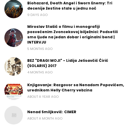
Biohazard, Death Angel i Sworn Enemy: Tri
decenije žestine stale u jednu noć
9 DAYS AGO
Miroslav Stašić o filmu i monografiji
posvećenim Zvoncekovoj bilježnici: Podsetili
smo ljude na jedan dobar i originalni bend |
INTERVJU
5 MONTHS AGO
BEZ "DRAGI MOJI" - Lidija Jelisavčić Ćirić
(SOLARIS) 2017
4 MONTHS AGO
Knjigovanje: Razgovor sa Nenadom Popovićem,
urednikom Helly Cherry vebzina
ABOUT A YEAR AGO
Nenad Smiljković: CIMER
ABOUT A MONTH AGO