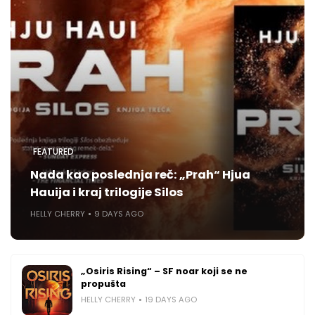
FEATURED
Nada kao poslednja reč: „Prah“ Hjua
Hauija i kraj trilogije Silos
HELLY CHERRY
9 DAYS AGO
„Osiris Rising“ – SF noar koji se ne
propušta
HELLY CHERRY
19 DAYS AGO