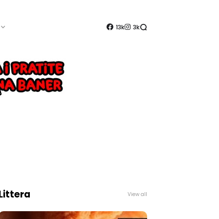
13k
3k
Littera
View all