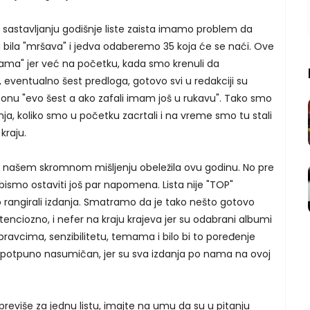
i sastavljanju godišnje liste zaista imamo problem da
 bila "mršava" i jedva odaberemo 35 koja će se naći. Ove
ama" jer već na početku, kada smo krenuli da
 eventualno šest predloga, gotovo svi u redakciji su
 fazonu "evo šest a ako zafali imam još u rukavu". Tako smo
danja, koliko smo u početku zacrtali i na vreme smo tu stali
kraju.
o našem skromnom mišljenju obeležila ovu godinu. No pre
bismo ostaviti još par napomena. Lista nije "TOP"
 rangirali izdanja. Smatramo da je tako nešto gotovo
nciozno, i nefer na kraju krajeva jer su odabrani albumi
ravcima, senzibilitetu, temama i bilo bi to poređenje
ed potpuno nasumičan, jer su sva izdanja po nama na ovoj
reviše za jednu listu, imajte na umu da su u pitanju