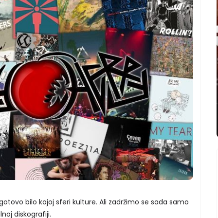
 gotovo bilo kojoj sferi kulture. Ali zadržimo se sada samo
oj diskografiji.