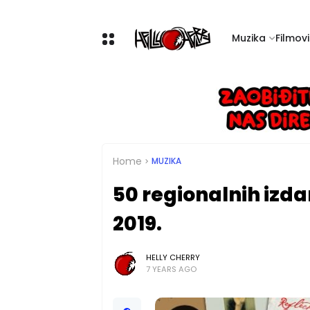
Muzika
Filmovi 
Home
MUZIKA
50 regionalnih izd
2019.
HELLY CHERRY
7 YEARS AGO