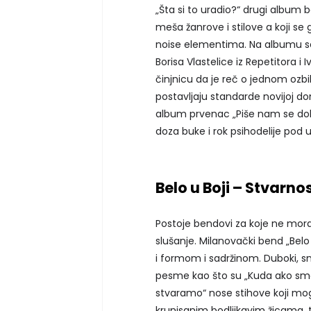
„Šta si to uradio?“ drugi album 
meša žanrove i stilove a koji se 
noise elementima. Na albumu se
Borisa Vlastelice iz Repetitora i
činjnicu da je reč o jednom ozbi
postavljaju standarde novijoj d
album prvenac „Piše nam se dobro
doza buke i rok psihodelije pod 
Belo u Boji – Stvarn
Postoje bendovi za koje ne mora
slušanje. Milanovački bend „Belo
i formom i sadržinom. Duboki, sna
pesme kao što su „Kuda ako smem
stvaramo“ nose stihove koji mog
krunisanim bodljikavim žicama, 