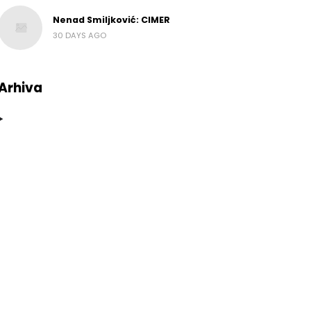
Nenad Smiljković: CIMER
30 DAYS AGO
Arhiva