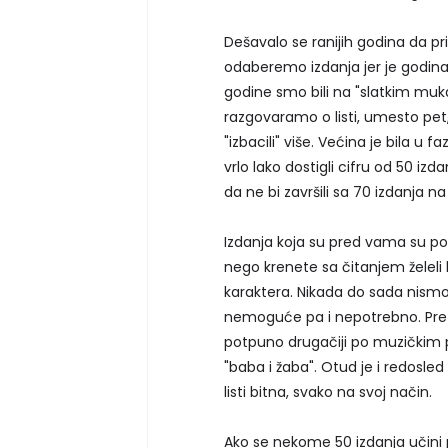
Dešavalo se ranijih godina da pr
odaberemo izdanja jer je godina
godine smo bili na "slatkim muk
razgovaramo o listi, umesto pet,
"izbacili" više. Većina je bila u
vrlo lako dostigli cifru od 50 iz
da ne bi završili sa 70 izdanja na 
Izdanja koja su pred vama su p
nego krenete sa čitanjem želeli 
karaktera. Nikada do sada nismo
nemoguće pa i nepotrebno. Prete
potpuno drugačiji po muzičkim p
"baba i žaba". Otud je i redosl
listi bitna, svako na svoj način.
Ako se nekome 50 izdanja učini p