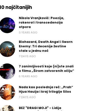
10 najčitanijih
Nikola Vranjković: Poezija,
rokenrol i transcedencija
otpora
3 YEARS AGO
Biohazard, Death Angel i Sworn
Enemy: Tri decenije žestine
stale u jednu noć
7 DAYS AGO
7 zanimljivosti koje (ni)ste znali
o filmu „Širom zatvorenih očiju“
5 YEARS AGO
Nada kao poslednja reč: „Prah“
Hjua Hauija i kraj trilogije Silos
7 DAYS AGO
BEZ "DRAGI MOJI" - Lidija