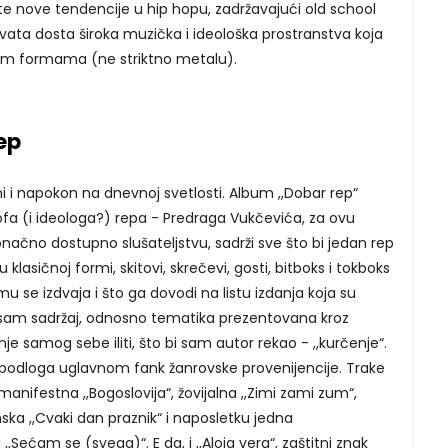
e nove tendencije u hip hopu, zadržavajući old school
vata dosta široka muzička i ideološka prostranstva koja
kim formama (ne striktno metalu).
ep
i i napokon na dnevnoj svetlosti. Album ,,Dobar rep“
ofa (i ideologa?) repa - Predraga Vukčevića, za ovu
konačno dostupno slušateljstvu, sadrži sve što bi jedan rep
klasičnoj formi, skitovi, skrečevi, gosti, bitboks i tokboks
se izdvaja i što ga dovodi na listu izdanja koja su
 sam sadržaj, odnosno tematika prezentovana kroz
nje samog sebe iliti, što bi sam autor rekao - ,,kurčenje“.
 podloga uglavnom fank žanrovske provenijencije. Trake
manifestna ,,Bogoslovija“, žovijalna ,,Zimi zami zum“,
inska ,,Cvaki dan praznik“ i naposletku jedna
,Sećam se (svega)“. E da, i ,,Aloja vera“, zaštitni znak