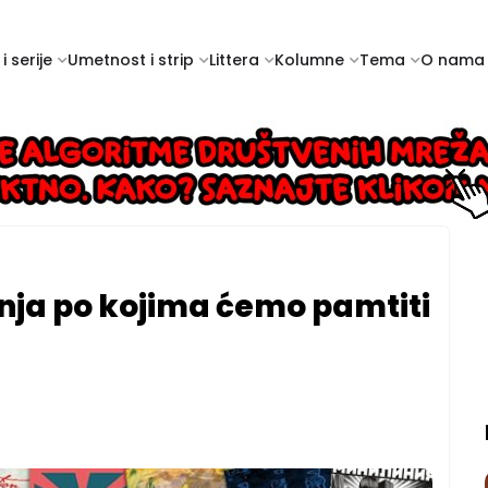
i serije
Umetnost i strip
Littera
Kolumne
Tema
O nama
anja po kojima ćemo pamtiti