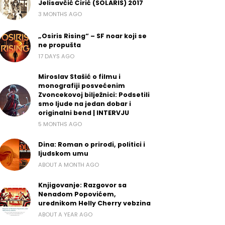
Jelisavčić Ćirić (SOLARIS) 2017
3 MONTHS AGO
„Osiris Rising“ – SF noar koji se
ne propušta
17 DAYS AGO
Miroslav Stašić o filmu i
monografiji posvećenim
Zvoncekovoj bilježnici: Podsetili
smo ljude na jedan dobar i
originalni bend | INTERVJU
5 MONTHS AGO
Dina: Roman o prirodi, politici i
ljudskom umu
ABOUT A MONTH AGO
Knjigovanje: Razgovor sa
Nenadom Popovićem,
urednikom Helly Cherry vebzina
ABOUT A YEAR AGO