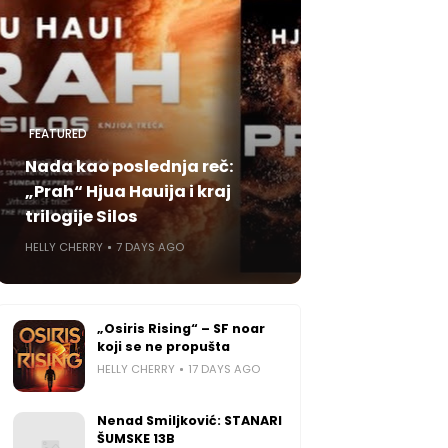
FEATURED
Nada kao poslednja reč:
„Prah“ Hjua Hauija i kraj
trilogije Silos
HELLY CHERRY
7 DAYS AGO
„Osiris Rising“ – SF noar
koji se ne propušta
HELLY CHERRY
17 DAYS AGO
Nenad Smiljković: STANARI
ŠUMSKE 13B