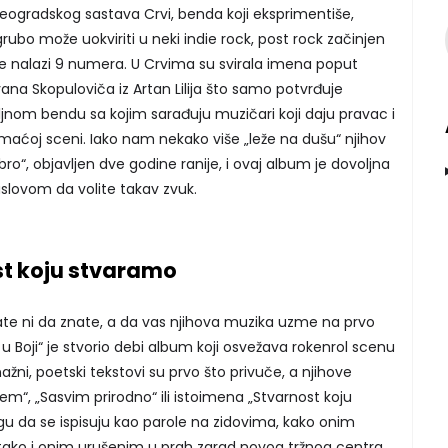
beogradskog sastava Crvi, benda koji eksprimentiše,
grubo može uokviriti u neki indie rock, post rock začinjen
 nalazi 9 numera. U Crvima su svirala imena poput
 Ivana Skopuloviča iz Artan Lilija što samo potvrđuje
ljnom bendu sa kojim sarađuju muzičari koji daju pravac i
omaćoj sceni. Iako nam nekako više „leže na dušu“ njihov
“, objavljen dve godine ranije, i ovaj album je dovoljna
uslovom da volite takav zvuk.
ost koju stvaramo
te ni da znate, a da vas njihova muzika uzme na prvo
 u Boji“ je stvorio debi album koji osvežava rokenrol scenu
žni, poetski tekstovi su prvo što privuče, a njihove
“, „Sasvim prirodno“ ili istoimena „Stvarnost koju
u da se ispisuju kao parole na zidovima, kako onim
tako i onim urušenim u prah zarad novog tržnog centra.