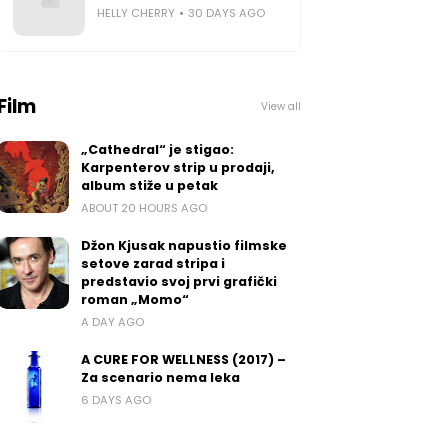
HELLY CHERRY
30 DAYS AGO
Film
View all
„Cathedral“ je stigao:
Karpenterov strip u prodaji,
album stiže u petak
ABOUT 20 HOURS AGO
Džon Kjusak napustio filmske
setove zarad stripa i
predstavio svoj prvi grafički
roman „Momo“
A DAY AGO
A CURE FOR WELLNESS (2017) –
Za scenario nema leka
6 DAYS AGO