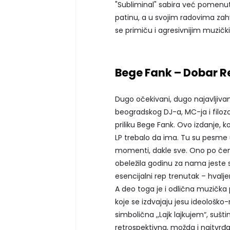
"Subliminal" sabira već pomenut
patinu, a u svojim radovima zah
se primiču i agresivnijim muzič
Bege Fank – Dobar R
Dugo očekivani, dugo najavljivan
beogradskog DJ-a, MC-ja i filoz
priliku Bege Fank. Ovo izdanje, 
LP trebalo da ima. Tu su pesme u 
momenti, dakle sve. Ono po čemu 
obeležila godinu za nama jeste
esencijalni rep trenutak – hvalje
A deo toga je i odlična muzička
koje se izdvajaju jesu ideološko-
simbolična ,,Lajk lajkujem“, sušt
retrospektivna, možda i najtvrđa ,