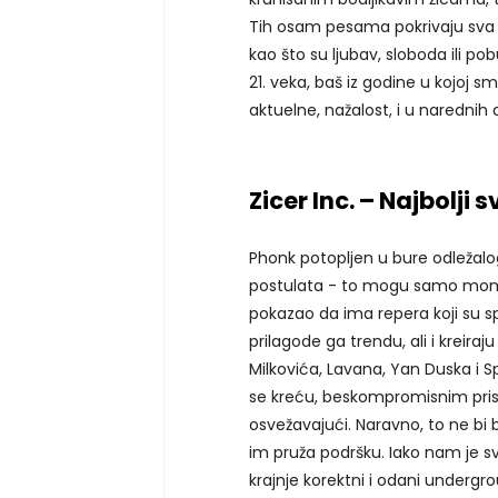
Tih osam pesama pokrivaju sva op
kao što su ljubav, sloboda ili 
21. veka, baš iz godine u kojoj s
aktuelne, nažalost, i u narednih
Zicer Inc. – Najbolji 
Phonk potopljen u bure odležalo
postulata - to mogu samo momci i
pokazao da ima repera koji su s
prilagode ga trendu, ali i kreiraj
Milkovića, Lavana, Yan Duska i S
se kreću, beskompromisnim pris
osvežavajući. Naravno, to ne b
im pruža podršku. Iako nam je s
krajnje korektni i odani undergro