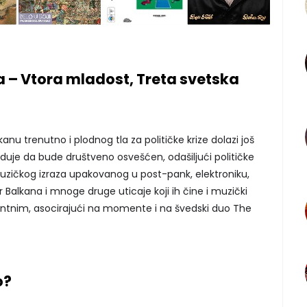
– Vtora mladost, Treta svetska
kanu trenutno i plodnog tla za političke krize dolazi još
duje da bude društveno osvešćen, odašiljući političke
uzičkog izraza upakovanog u post-pank, elektroniku,
r Balkana i mnoge druge uticaje koji ih čine i muzički
antnim, asocirajući na momente i na švedski duo The
o?