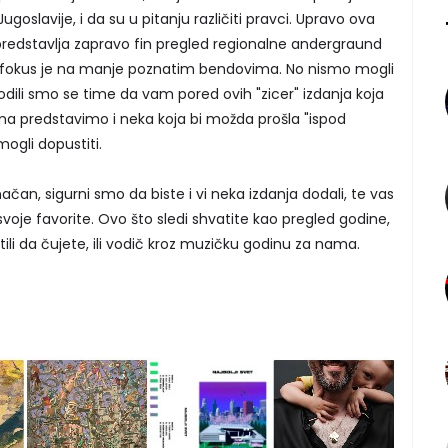
ugoslavije, i da su u pitanju različiti pravci. Upravo ova
 predstavlja zapravo fin pregled regionalne andergraund
, fokus je na manje poznatim bendovima. No nismo mogli
odili smo se time da vam pored ovih "zicer" izdanja koja
ama predstavimo i neka koja bi možda prošla "ispod
ogli dopustiti.
načan, sigurni smo da biste i vi neka izdanja dodali, te vas
oje favorite. Ovo što sledi shvatite kao pregled godine,
li da čujete, ili vodič kroz muzičku godinu za nama.