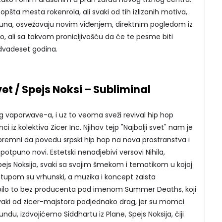
šta mesta rokenrola, ali svaki od tih izlizanih motiva,
pobuna, osvežavaju novim viđenjem, direktnim pogledom iz
mo, ali sa takvom pronicljivošću da će te pesme biti
 dvadeset godina.
svet / Spejs Noksi – Subliminal
g vaporwave-a, i uz to veoma sveži revival hip hop
z kolektiva Zicer Inc. Njihov tejp "Najbolji svet" nam je
premni da povedu srpski hip hop na nova prostranstva i
u potpuno novi. Estetski nenadjebivi versovi Nihila,
pejs Noksija, svaki sa svojim šmekom i tematikom u kojoj
tupom su vrhunski, a muzika i koncept zaista
i bilo to bez producenta pod imenom Summer Deaths, koji
vaki od zicer-majstora podjednako drag, jer su momci
undu, izdvojićemo Siddhartu iz Plane, Spejs Noksija, čiji