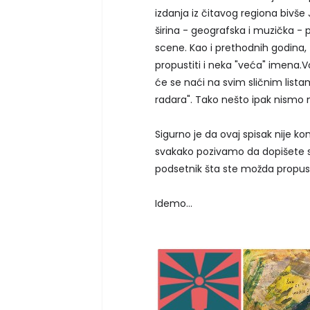
izdanja iz čitavog regiona bivše J
širina - geografska i muzička -
scene. Kao i prethodnih godina
propustiti i neka "veća" imena.V
će se naći na svim sličnim list
radara". Tako nešto ipak nismo m
Sigurno je da ovaj spisak nije ko
svakako pozivamo da dopišete sv
podsetnik šta ste možda propusti
Idemo...