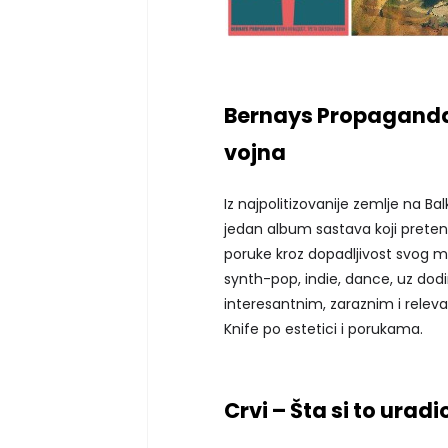
Bernays Propaganda 
vojna
Iz najpolitizovanije zemlje na Bal
jedan album sastava koji preten
poruke kroz dopadljivost svog m
synth-pop, indie, dance, uz dodi
interesantnim, zaraznim i relev
Knife po estetici i porukama.
Crvi – Šta si to uradi