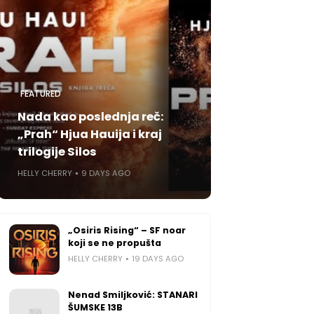
FEATURED
Nada kao poslednja reč:
„Prah“ Hjua Hauija i kraj
trilogije Silos
HELLY CHERRY
9 DAYS AGO
„Osiris Rising“ – SF noar
koji se ne propušta
HELLY CHERRY
19 DAYS AGO
Nenad Smiljković: STANARI
ŠUMSKE 13B