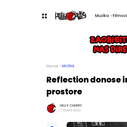
Muzika
Filmovi 
Home
MUZIKA
Reflection donose 
prostore
HELLY CHERRY
7 YEARS AGO