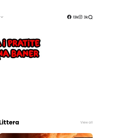
13k
3k
Littera
View all