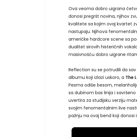
Ova veoma dobro uigrana četv
donosi pregršt novina, njihov 
kvalitete sa kojim ovaj kvartet 
nastupaju. Njihova fenomental
američke hardcore scene sa poč
dualitet sirovih histeričnih vok
masivnošću dobro uigrane ritam 
Reflection su se potrudili da s
albumu koji izlazi uskoro, a
The L
Pesma odiše besom, melanholijo
sa dubinom bas linija i savršeno
uvertira za studijsku verziju mat
svojim fenomentalnim live nast
pažnju na ovaj bend koji donosi 