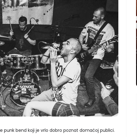
e punk bend koji je vrlo dobro poznat domaćoj publici.