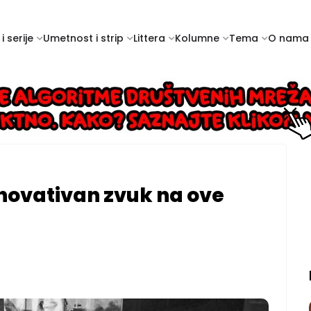
i serije
Umetnost i strip
Littera
Kolumne
Tema
O nama
inovativan zvuk na ove