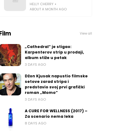
HELLY CHERRY
ABOUT A MONTH AGO
Film
View all
„Cathedral“ je stigao:
Karpenterov strip u prodaji,
album stiže u petak
3 DAYS AGO
Džon Kjusak napustio filmske
setove zarad stripa i
predstavio svoj prvi grafički
roman „Momo“
3 DAYS AGO
A CURE FOR WELLNESS (2017) –
Za scenario nema leka
8 DAYS AGO