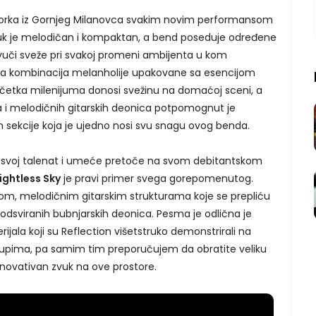
orka iz Gornjeg Milanovca svakim novim performansom
zvuk je melodičan i kompaktan, a bend poseduje određene
zvuči sveže pri svakoj promeni ambijenta u kom
na kombinacija melanholije upakovane sa esencijom
etka milenijuma donosi svežinu na domaćoj sceni, a
ala i melodičnih gitarskih deonica potpomognut je
sekcije koja je ujedno nosi svu snagu ovog benda.
av svoj talenat i umeće pretoče na svom debitantskom
ightless Sky
je pravi primer svega gorepomenutog.
m, melodičnim gitarskim strukturama koje se prepliću
 odsviranih bubnjarskih deonica. Pesma je odlična je
erijala koji su Reflection višetstruko demonstrirali na
upima, pa samim tim preporučujem da obratite veliku
inovativan zvuk na ove prostore.