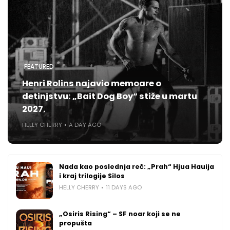
FEATURED
Henri Rolins najavio memoare o
detinjstvu: „Bait Dog Boy“ stiže u martu
2027.
HELLY CHERRY
A DAY AGO
Nada kao poslednja reč: „Prah“ Hjua Hauija
i kraj trilogije Silos
HELLY CHERRY
11 DAYS AGO
„Osiris Rising“ – SF noar koji se ne
propušta