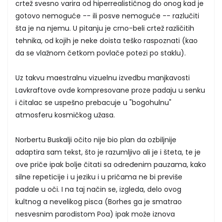
crtež svesno varira od hiperrealističnog do onog kad je
gotovo nemoguće -- ili posve nemoguće -- razlučiti
šta je na njemu. U pitanju je crno-beli crtež različitih
tehnika, od kojih je neke doista teško raspoznati (kao
da se vlažnom četkom povlače potezi po staklu).
Uz takvu maestralnu vizuelnu izvedbu manjkavosti
Lavkraftove ovde kompresovane proze padaju u senku
i čitalac se uspešno prebacuje u "bogohulnu"
atmosferu kosmičkog užasa.
Norbertu Buskalji očito nije bio plan da ozbiljnije
adaptira sam tekst, što je razumljivo ali je i šteta, te je
ove priče ipak bolje čitati sa određenim pauzama, kako
silne repeticije i u jeziku i u pričama ne bi previše
padale u oči. I na taj način se, izgleda, delo ovog
kultnog a nevelikog pisca (Borhes ga je smatrao
nesvesnim parodistom Poa) ipak može iznova