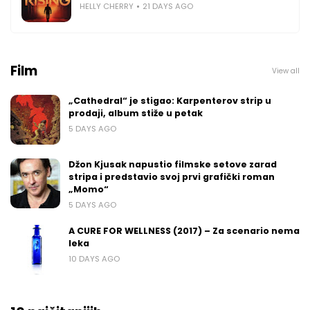
HELLY CHERRY
21 DAYS AGO
Film
View all
„Cathedral“ je stigao: Karpenterov strip u
prodaji, album stiže u petak
5 DAYS AGO
Džon Kjusak napustio filmske setove zarad
stripa i predstavio svoj prvi grafički roman
„Momo“
5 DAYS AGO
A CURE FOR WELLNESS (2017) – Za scenario nema
leka
10 DAYS AGO