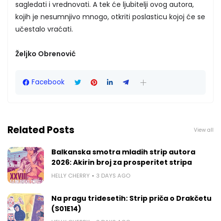
sagledati i vrednovati. A tek će ljubitelji ovog autora,
kojih je nesumnjivo mnogo, otkriti poslasticu kojoj će se
učestalo vraćati.
Željko Obrenović
Facebook
Related Posts
View all
Balkanska smotra mladih strip autora
2026: Akirin broj za prosperitet stripa
HELLY CHERRY
3 DAYS AGO
Na pragu tridesetih: Strip priča o Drakčetu
(S01E14)