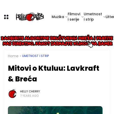
Filmovi
Umetnost
Muzika
Litte
i serije
i strip
Home
UMETNOST I STRIP
Mitovi o Ktuluu: Lavkraft
& Breća
HELLY CHERRY
7 YEARS AGO