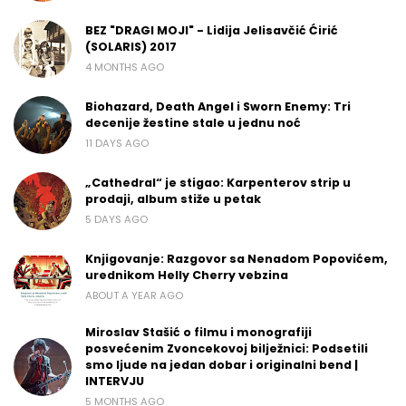
BEZ "DRAGI MOJI" - Lidija Jelisavčić Ćirić
(SOLARIS) 2017
4 MONTHS AGO
Biohazard, Death Angel i Sworn Enemy: Tri
decenije žestine stale u jednu noć
11 DAYS AGO
„Cathedral“ je stigao: Karpenterov strip u
prodaji, album stiže u petak
5 DAYS AGO
Knjigovanje: Razgovor sa Nenadom Popovićem,
urednikom Helly Cherry vebzina
ABOUT A YEAR AGO
Miroslav Stašić o filmu i monografiji
posvećenim Zvoncekovoj bilježnici: Podsetili
smo ljude na jedan dobar i originalni bend |
INTERVJU
5 MONTHS AGO