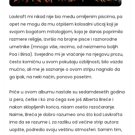
Lavkraft mi nikad nije bio među omiljenim piscima, pa
opet ne mogu da mu otpišem kolosalni uticaj koji je
svojom bogatom mitologijom, koja je danas poprimila
razmere religije, izvršio na brojne pisce i raznorodne
umetnike (mnogo više, recimo, od neizmerno boljih
Poa i Birsa). Svejedno mi je vraćanje na njegovu prozu,
često komičnu u svom pokušaju ozbiljnosti, bilo vazda
mučno, ali me je saznanje o ovom stripu nagnalo da
ga ipak, na neki način, ponovo posetim.
Priče u ovom albumu nastale su sedamdesetih godina
iz pera, četke i ko zna čega sve još Alberta Breće i
nakon sklopljenih korica, nisam osetio razočaranje.
Naime, Breća je dobro razumeo ono što kod Lavkrafta
ima da se razume i, za razliku od većine strip autora
uopšte, podredio svoju veštinu atmosferi. Samim tim,