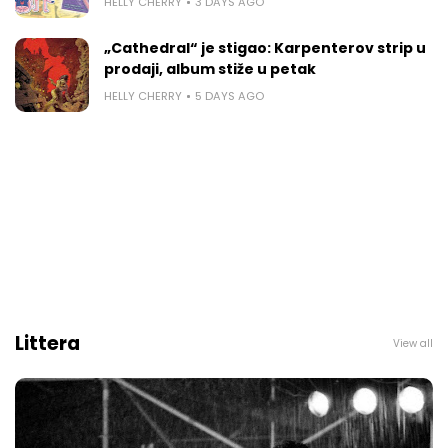
HELLY CHERRY
3 DAYS AGO
„Cathedral“ je stigao: Karpenterov strip u
prodaji, album stiže u petak
HELLY CHERRY
5 DAYS AGO
Littera
View all