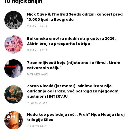
10 najčitanijih
Nick Cave & The Bad Seeds održali koncert pred
10.000 ljudi u Beogradu
2 DAYS AGO
Balkanska smotra mladih strip autora 2026:
Akirin broj za prosperitet stripa
3 DAYS AGO
7 zanimljivosti koje (ni)ste znali o filmu „Širom
zatvorenih očiju“
5 YEARS AGO
Zoran Nikolić (jst mnml): Minimalizam nije
odricanje od izraza, već potraga za njegovom
suštinom | INTERVJU
7 DAYS AGO
Nada kao poslednja reč: „Prah“ Hjua Hauija i kraj
trilogije Silos
11 DAYS AGO