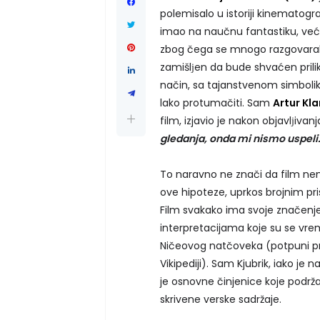
polemisalo u istoriji kinematogr
imao na naučnu fantastiku, već i
zbog čega se mnogo razgovaralo o
zamišlјen da bude shvaćen prili
način, sa tajanstvenom simbolik
lako protumačiti. Sam
Artur Kla
film, izjavio je nakon objavlјivan
gledanja, onda mi nismo uspeli.
To naravno ne znači da film n
ove hipoteze, uprkos brojnim pri
Film svakako ima svoje značenje
interpretacijama koje su se vre
Ničeovog natčoveka (potpuni pr
Vikipediji). Sam Kjubrik, iako j
je osnovne činjenice koje podrža
skrivene verske sadržaje.