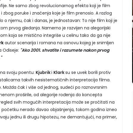
afije. Ne samo zbog revolucionarnog efekta koji je film
 zbog poruke i značenja koje je film prenosio. A razlog
 njemu, čak i danas, je jednostavan: To nije film koji je
kom prvog gledanja. Namerno je razvijen na alegorijski
om koja se mistično integriše u celinu tako da ga nije
rk
autor scenarija i romana na osnovu kojeg je snimljen
ja Odiseje:
"Ako 2001. shvatite i razumete nakon prvog
"
ema svoju poentu:
Kjubrik
i
Klark
su se uvek borili protiv
stalicama takvih nesistematičnih interpretacija filma.
. Možda čak i više od jednog, sudeći po raznovrsnim
menom proširile, od alegorije rođenja do koncepta
egled svih mogućih interpretacija može se pročitati na
e na početku nerado davao objašnjenja, tokom godina izneo
vaju jednu ili drugu hipotezu, ne demantujući, na primer,