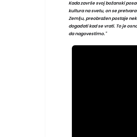
Kada završe svoj božanski posa
kultura na svetu, on se pretvara
Zemlјu, preobražen postaje ne
događati kad se vrati. To je osn
da nagovestimo."