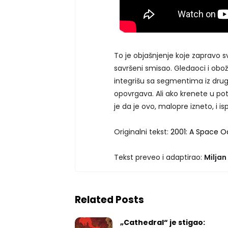
To je objašnjenje koje zapravo 
savršeni smisao. Gledaoci i obo
integrišu sa segmentima iz drugi
opovrgava. Ali ako krenete u po
je da je ovo, malopre izneto, i is
Originalni tekst:
2001: A Space O
Tekst preveo i adaptirao:
Miljan
Related Posts
„Cathedral“ je stigao: