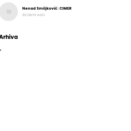
Nenad Smiljković: CIMER
30 DAYS AGO
Arhiva