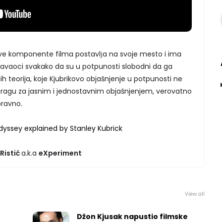
sve komponente filma postavlјa na svoje mesto i ima
žavaoci svakako da su u potpunosti slobodni da ga
h teorija, koje Kjubrikovo objašnjenje u potpunosti ne
tragu za jasnim i jednostavnim objašnjenjem, verovatno
pravno.
dyssey explained by Stanley Kubrick
 Ristić
a.k.a
eXperiment
View all
Džon Kjusak napustio filmske