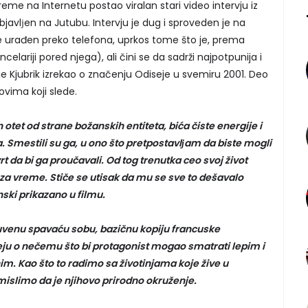
reme na Internetu postao viralan stari video intervju iz
bjavlјen na Jutubu. Intervju je dug i sproveden je na
 je urađen preko telefona, uprkos tome što je, prema
celariji pored njega), ali čini se da sadrži najpotpunija i
je Kjubrik izrekao o značenju Odiseje u svemiru 2001. Deo
ovima koji slede.
n otet od strane božanskih entiteta, bića čiste energije i
ka. Smestili su ga, u ono što pretpostavlјam da biste mogli
rt da bi ga proučavali. Od tog trenutka ceo svoj život
 za vreme. Stiče se utisak da mu se sve to dešavalo
ski prikazano u filmu.
 čuvenu spavaću sobu, bazičnu kopiju francuske
deju o nečemu što bi protagonist mogao smatrati lepim i
m. Kao što to radimo sa životinjama koje žive u
mislimo da je njihovo prirodno okruženje.