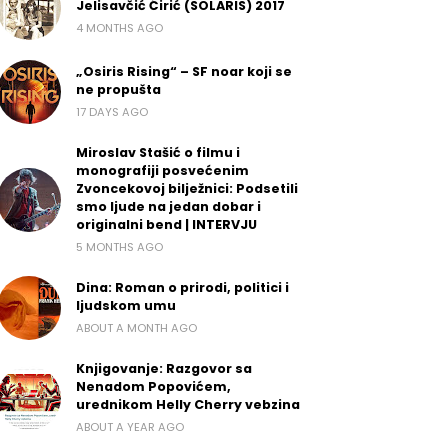
Jelisavčić Ćirić (SOLARIS) 2017
4 MONTHS AGO
„Osiris Rising“ – SF noar koji se
ne propušta
17 DAYS AGO
Miroslav Stašić o filmu i
monografiji posvećenim
Zvoncekovoj bilježnici: Podsetili
smo ljude na jedan dobar i
originalni bend | INTERVJU
5 MONTHS AGO
Dina: Roman o prirodi, politici i
ljudskom umu
ABOUT A MONTH AGO
Knjigovanje: Razgovor sa
Nenadom Popovićem,
urednikom Helly Cherry vebzina
ABOUT A YEAR AGO