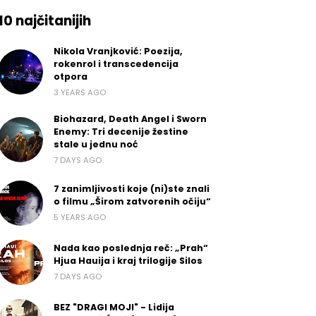
10 najčitanijih
Nikola Vranjković: Poezija,
rokenrol i transcedencija
otpora
3 YEARS AGO
Biohazard, Death Angel i Sworn
Enemy: Tri decenije žestine
stale u jednu noć
7 DAYS AGO
7 zanimljivosti koje (ni)ste znali
o filmu „Širom zatvorenih očiju“
5 YEARS AGO
Nada kao poslednja reč: „Prah“
Hjua Hauija i kraj trilogije Silos
7 DAYS AGO
BEZ "DRAGI MOJI" - Lidija