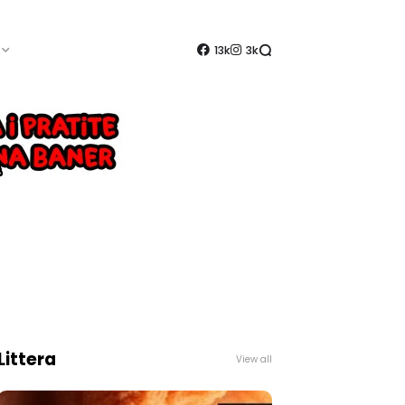
13k
3k
Littera
View all