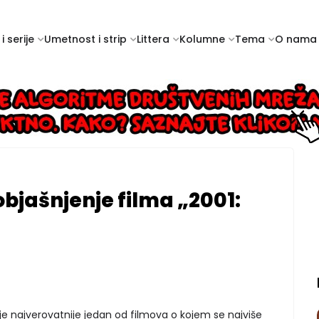
i serije
Umetnost i strip
Littera
Kolumne
Tema
O nama
bjašnjenje filma „2001:
je najverovatnije jedan od filmova o kojem se najviše