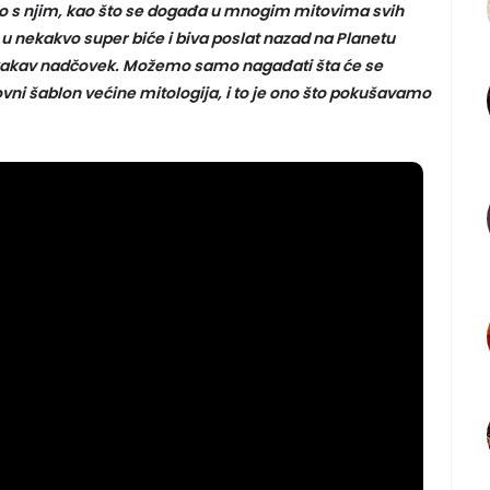
o s njim, kao što se događa u mnogim mitovima svih
 u nekakvo super biće i biva poslat nazad na Planetu
kakav nadčovek. Možemo samo nagađati šta će se
ovni šablon većine mitologija, i to je ono što pokušavamo