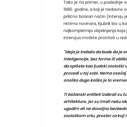
Tako je na primer, u poslednje v
1980. godine, a koji je nedavno o
prilično bizaran način (Intervju
rečima novinara, Kjubrik bio u kan
najkompletnija objašnjenja koja 
intervjua možete pročitati u red
"Ideja je trebalo da bude da je o
inteligencije, bez forme ili obli
da opišete kao lјudski zoološki v
provodi u toj sobi. Nema osećaj
onoliko dugo koliko je to vremen
Ti božanski entiteti izabrali su
arhitekture, jer su imali neku i
ugodim ali ne dovoljno bezbedni
zoološkom vrtu, prostor za koji 