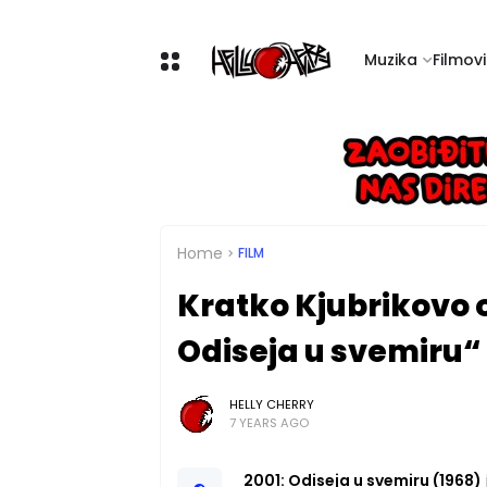
Muzika
Filmovi 
Home
FILM
Kratko Kjubrikovo o
Odiseja u svemiru“
HELLY CHERRY
7 YEARS AGO
2001: Odiseja u svemiru (1968)