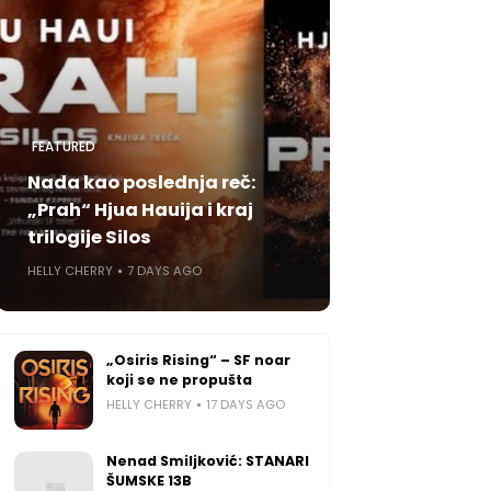
FEATURED
Nada kao poslednja reč:
„Prah“ Hjua Hauija i kraj
trilogije Silos
HELLY CHERRY
7 DAYS AGO
„Osiris Rising“ – SF noar
koji se ne propušta
HELLY CHERRY
17 DAYS AGO
Nenad Smiljković: STANARI
ŠUMSKE 13B