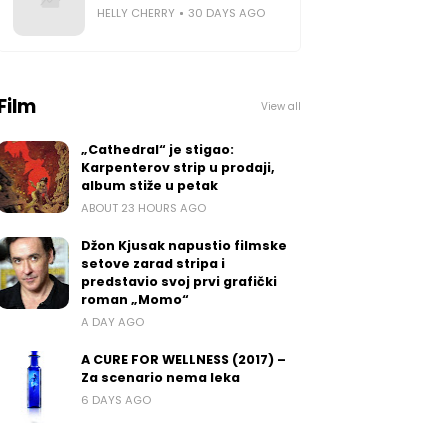
HELLY CHERRY
30 DAYS AGO
Film
View all
„Cathedral“ je stigao:
Karpenterov strip u prodaji,
album stiže u petak
ABOUT 23 HOURS AGO
Džon Kjusak napustio filmske
setove zarad stripa i
predstavio svoj prvi grafički
roman „Momo“
A DAY AGO
A CURE FOR WELLNESS (2017) –
Za scenario nema leka
6 DAYS AGO