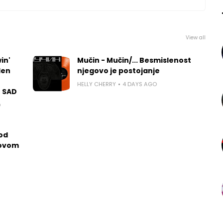
View all
in'
Mučin - Mučin/... Besmislenost
len
njegovo je postojanje
HELLY CHERRY
4 DAYS AGO
u SAD
O
 od
govom