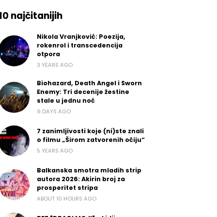
10 najčitanijih
Nikola Vranjković: Poezija,
rokenrol i transcedencija
otpora
3 YEARS AGO
Biohazard, Death Angel i Sworn
Enemy: Tri decenije žestine
stale u jednu noć
9 DAYS AGO
7 zanimljivosti koje (ni)ste znali
o filmu „Širom zatvorenih očiju“
5 YEARS AGO
Balkanska smotra mladih strip
autora 2026: Akirin broj za
prosperitet stripa
ABOUT 10 HOURS AGO