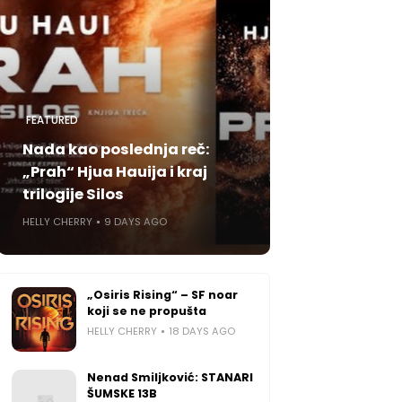
FEATURED
Nada kao poslednja reč:
„Prah“ Hjua Hauija i kraj
trilogije Silos
HELLY CHERRY
9 DAYS AGO
„Osiris Rising“ – SF noar
koji se ne propušta
HELLY CHERRY
18 DAYS AGO
Nenad Smiljković: STANARI
ŠUMSKE 13B