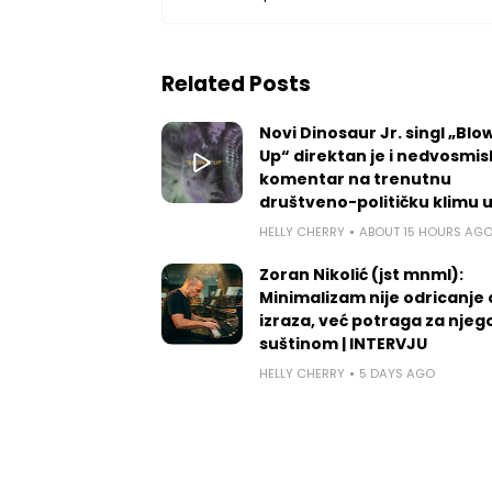
Related Posts
Novi Dinosaur Jr. singl „Blow
Up“ direktan je i nedvosmis
komentar na trenutnu
društveno-političku klimu 
HELLY CHERRY
ABOUT 15 HOURS AG
Zoran Nikolić (jst mnml):
Minimalizam nije odricanje
izraza, već potraga za nje
suštinom | INTERVJU
HELLY CHERRY
5 DAYS AGO