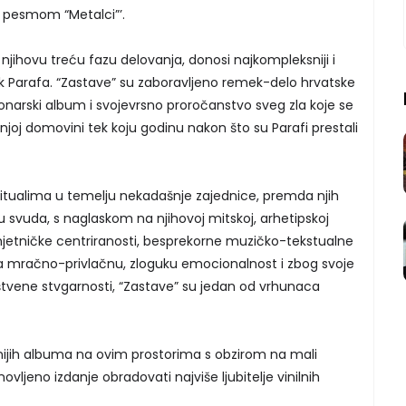
 pesmom “Metalci”’.
 njihovu treću fazu delovanja, donosi najkompleksniji i
ak Parafa. “Zastave” su zaboravljeno remek-delo hrvatske
ionarski album i svojevrsno proročanstvo sveg zla koje se
oj domovini tek koju godinu nakon što su Parafi prestali
ritualima u temelju nekadašnje zajednice, premda njih
cu svuda, s naglaskom na njihovoj mitskoj, arhetipskoj
jetničke centriranosti, besprekorne muzičko-tekstualne
rila mračno-privlačnu, zloguku emocionalnost i zbog svoje
tvene stvgarnosti, “Zastave” su jedan od vrhunaca
tnijih albuma na ovim prostorima s obzirom na mali
bnovljeno izdanje obradovati najviše ljubitelje vinilnih