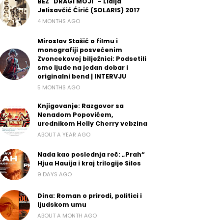
BEZ "DRAGI MOJI" - Lidija
Jelisavčić Ćirić (SOLARIS) 2017
4 MONTHS AGO
Miroslav Stašić o filmu i
monografiji posvećenim
Zvoncekovoj bilježnici: Podsetili
smo ljude na jedan dobar i
originalni bend | INTERVJU
5 MONTHS AGO
Knjigovanje: Razgovor sa
Nenadom Popovićem,
urednikom Helly Cherry vebzina
ABOUT A YEAR AGO
Nada kao poslednja reč: „Prah“
Hjua Hauija i kraj trilogije Silos
9 DAYS AGO
Dina: Roman o prirodi, politici i
ljudskom umu
ABOUT A MONTH AGO