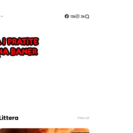
13k
3k
Littera
View all