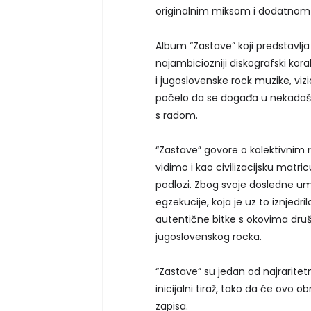
originalnim miksom i dodatnom
Album “Zastave” koji predstavlja
najambiciozniji diskografski kor
i jugoslovenske rock muzike, viz
počelo da se događa u nekadašnj
s radom.
“Zastave” govore o kolektivnim 
vidimo i kao civilizacijsku matri
podlozi. Zbog svoje dosledne um
egzekucije, koja je uz to iznjed
autentične bitke s okovima druš
jugoslovenskog rocka.
“Zastave” su jedan od najrarite
inicijalni tiraž, tako da će ovo o
zapisa.