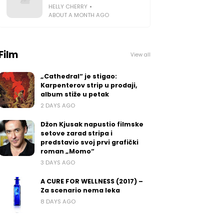
HELLY CHERRY
ABOUT A MONTH AGO
Film
View all
„Cathedral“ je stigao:
Karpenterov strip u prodaji,
album stiže u petak
2 DAYS AGO
Džon Kjusak napustio filmske
setove zarad stripa i
predstavio svoj prvi grafički
roman „Momo“
3 DAYS AGO
A CURE FOR WELLNESS (2017) –
Za scenario nema leka
8 DAYS AGO