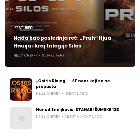
FEATURED
Nada kao poslednja reč: „Prah“ Hjua
Hauija i kraj trilogije Silos
HELLY CHERRY
9 DAYS AGO
„Osiris Rising“ – SF noar koji se ne
propušta
HELLY CHERRY
18 DAYS AGO
Nenad Smiljković: STANARI ŠUMSKE 13B
HELLY CHERRY
ABOUT A MONTH AGO