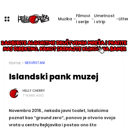
Filmovi
Umetnost
Muzika
Litte
i serije
i strip
Home
NESVRSTANI
Islandski pank muzej
HELLY CHERRY
7 YEARS AGO
Novembra 2016., nekada javni toalet, lokalcima
poznat kao “ground zero”, ponovo je otvorio svoja
vrata u centru Rejkjavika i postao ono što