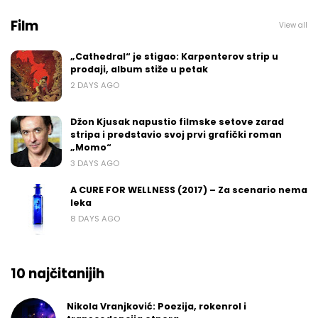
Film
View all
„Cathedral“ je stigao: Karpenterov strip u
prodaji, album stiže u petak
2 DAYS AGO
Džon Kjusak napustio filmske setove zarad
stripa i predstavio svoj prvi grafički roman
„Momo“
3 DAYS AGO
A CURE FOR WELLNESS (2017) – Za scenario nema
leka
8 DAYS AGO
10 najčitanijih
Nikola Vranjković: Poezija, rokenrol i