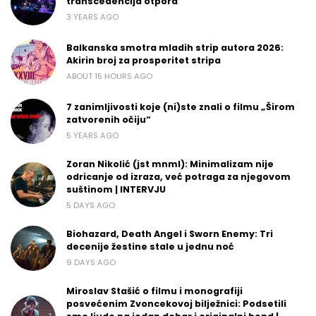
transcedencija otpora
3 YEARS AGO
Balkanska smotra mladih strip autora 2026:
Akirin broj za prosperitet stripa
ABOUT 15 HOURS AGO
7 zanimljivosti koje (ni)ste znali o filmu „Širom
zatvorenih očiju“
5 YEARS AGO
Zoran Nikolić (jst mnml): Minimalizam nije
odricanje od izraza, već potraga za njegovom
suštinom | INTERVJU
5 DAYS AGO
Biohazard, Death Angel i Sworn Enemy: Tri
decenije žestine stale u jednu noć
9 DAYS AGO
Miroslav Stašić o filmu i monografiji
posvećenim Zvoncekovoj bilježnici: Podsetili