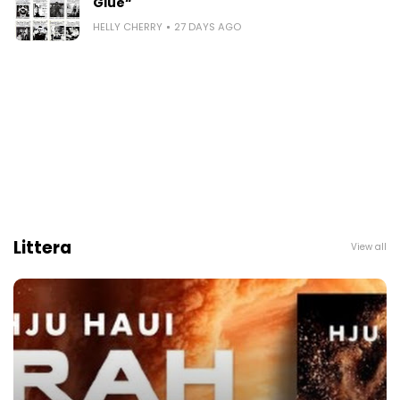
Glue“
HELLY CHERRY
27 DAYS AGO
Littera
View all