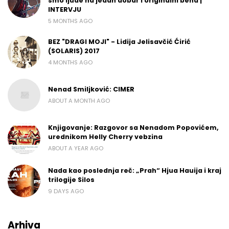
smo ljude na jedan dobar i originalni bend |
INTERVJU
5 MONTHS AGO
BEZ "DRAGI MOJI" - Lidija Jelisavčić Ćirić
(SOLARIS) 2017
4 MONTHS AGO
Nenad Smiljković: CIMER
ABOUT A MONTH AGO
Knjigovanje: Razgovor sa Nenadom Popovićem,
urednikom Helly Cherry vebzina
ABOUT A YEAR AGO
Nada kao poslednja reč: „Prah“ Hjua Hauija i kraj
trilogije Silos
9 DAYS AGO
Arhiva