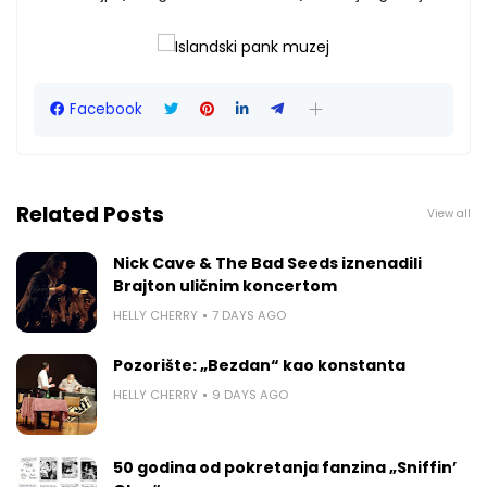
Facebook
Related Posts
View all
Nick Cave & The Bad Seeds iznenadili
Brajton uličnim koncertom
HELLY CHERRY
7 DAYS AGO
Pozorište: „Bezdan“ kao konstanta
HELLY CHERRY
9 DAYS AGO
50 godina od pokretanja fanzina „Sniffin’