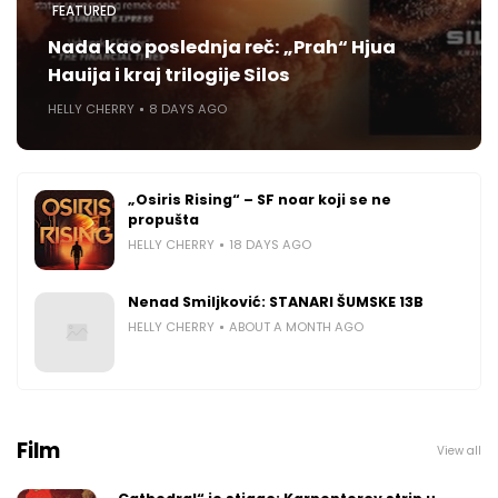
FEATURED
Nada kao poslednja reč: „Prah“ Hjua
Hauija i kraj trilogije Silos
HELLY CHERRY
8 DAYS AGO
„Osiris Rising“ – SF noar koji se ne
propušta
HELLY CHERRY
18 DAYS AGO
Nenad Smiljković: STANARI ŠUMSKE 13B
HELLY CHERRY
ABOUT A MONTH AGO
Film
View all