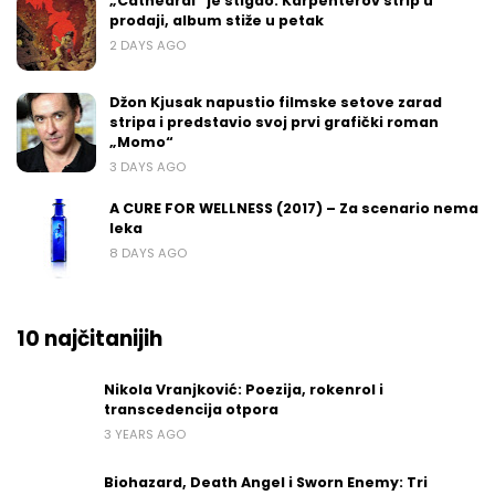
„Cathedral“ je stigao: Karpenterov strip u
prodaji, album stiže u petak
2 DAYS AGO
Džon Kjusak napustio filmske setove zarad
stripa i predstavio svoj prvi grafički roman
„Momo“
3 DAYS AGO
A CURE FOR WELLNESS (2017) – Za scenario nema
leka
8 DAYS AGO
10 najčitanijih
Nikola Vranjković: Poezija, rokenrol i
transcedencija otpora
3 YEARS AGO
Biohazard, Death Angel i Sworn Enemy: Tri