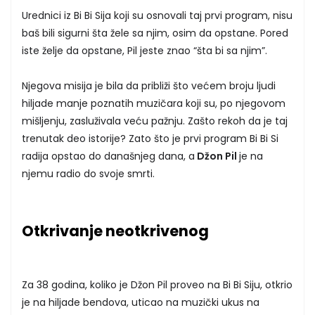
Urednici iz Bi Bi Sija koji su osnovali taj prvi program, nisu
baš bili sigurni šta žele sa njim, osim da opstane. Pored
iste želje da opstane, Pil jeste znao “šta bi sa njim”.
Njegova misija je bila da približi što većem broju ljudi
hiljade manje poznatih muzičara koji su, po njegovom
mišljenju, zasluživala veću pažnju. Zašto rekoh da je taj
trenutak deo istorije? Zato što je prvi program Bi Bi Si
radija opstao do današnjeg dana, a
Džon Pil
je na
njemu radio do svoje smrti.
Otkrivanje neotkrivenog
Za 38 godina, koliko je Džon Pil proveo na Bi Bi Siju, otkrio
je na hiljade bendova, uticao na muzički ukus na