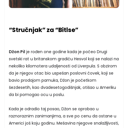
“Stručnjak” za “Bitlse”
Džon Pil
je rođen one godine kada je počeo Drugi
svetski rat u britanskom gradiću Hesvol koji se nalazi na
nekoliko kilomotera udaljenosti od Liverpula. S obzirom
da je njegov otac bio uspešan poslovni čovek, koji se
bavio prodajom pamuka, Džon je početkom
šezdesetih, kao dvadesetogodišnjak, otišao u Ameriku
da bi pomogao ocu u poslu.
Kada je odradio taj posao, Džon se oprobao u
raznoraznim zanimanjima, a sve po cenu da ostane u
Americi još koju godinu. Mešavina njegove snalažljivosti,