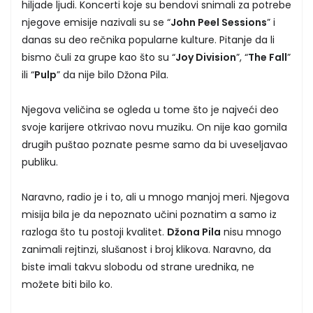
hiljade ljudi. Koncerti koje su bendovi snimali za potrebe
njegove emisije nazivali su se “
John Peel Sessions
” i
danas su deo rečnika popularne kulture. Pitanje da li
bismo čuli za grupe kao što su “
Joy Division
”, “
The Fall
”
ili “
Pulp
” da nije bilo Džona Pila.
Njegova veličina se ogleda u tome što je najveći deo
svoje karijere otkrivao novu muziku. On nije kao gomila
drugih puštao poznate pesme samo da bi uveseljavao
publiku.
Naravno, radio je i to, ali u mnogo manjoj meri. Njegova
misija bila je da nepoznato učini poznatim a samo iz
razloga što tu postoji kvalitet.
Džona Pila
nisu mnogo
zanimali rejtinzi, slušanost i broj klikova. Naravno, da
biste imali takvu slobodu od strane urednika, ne
možete biti bilo ko.