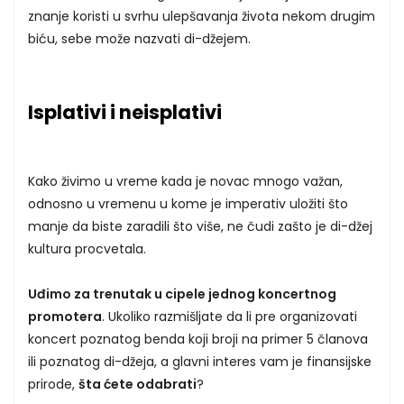
znanje koristi u svrhu ulepšavanja života nekom drugim
biću, sebe može nazvati di-džejem.
Isplativi i neisplativi
Kako živimo u vreme kada je novac mnogo važan,
odnosno u vremenu u kome je imperativ uložiti što
manje da biste zaradili što više, ne čudi zašto je di-džej
kultura procvetala.
Uđimo za trenutak u cipele jednog koncertnog
promotera
. Ukoliko razmišljate da li pre organizovati
koncert poznatog benda koji broji na primer 5 članova
ili poznatog di-džeja, a glavni interes vam je finansijske
prirode,
šta ćete odabrati
?