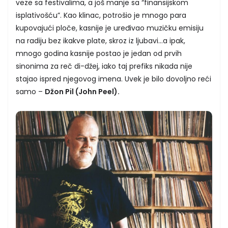
veze sa festivalima, a još manje sa “finansijskom
isplativošću”. Kao klinac, potrošio je mnogo para
kupovajući ploče, kasnije je uređivao muzičku emisiju
na radiju bez ikakve plate, skroz iz ljubavi…a ipak,
mnogo godina kasnije postao je jedan od prvih
sinonima za reč di-džej, iako taj prefiks nikada nije
stajao ispred njegovog imena. Uvek je bilo dovoljno reći
samo –
Džon Pil (John Peel).