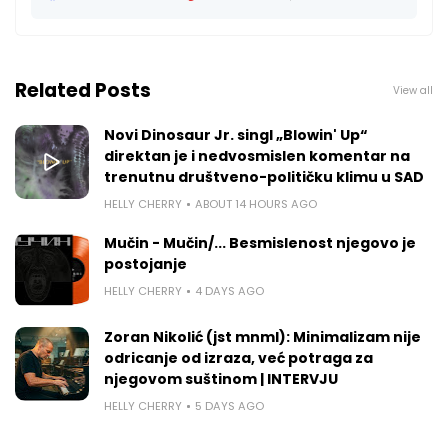
Related Posts
View all
Novi Dinosaur Jr. singl „Blowin' Up“
direktan je i nedvosmislen komentar na
trenutnu društveno-političku klimu u SAD
HELLY CHERRY
ABOUT 14 HOURS AGO
Mučin - Mučin/... Besmislenost njegovo je
postojanje
HELLY CHERRY
4 DAYS AGO
Zoran Nikolić (jst mnml): Minimalizam nije
odricanje od izraza, već potraga za
njegovom suštinom | INTERVJU
HELLY CHERRY
5 DAYS AGO