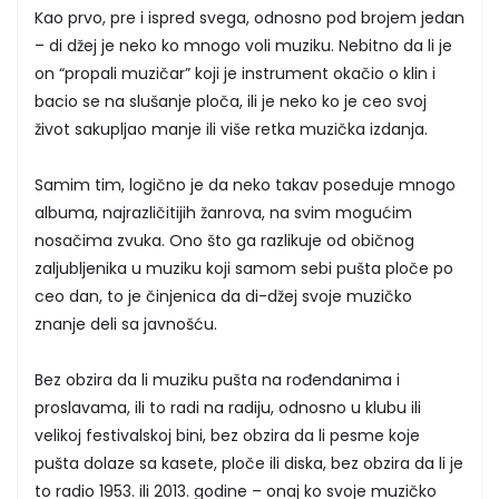
Kao prvo, pre i ispred svega, odnosno pod brojem jedan
– di džej je neko ko mnogo voli muziku. Nebitno da li je
on “propali muzičar” koji je instrument okačio o klin i
bacio se na slušanje ploča, ili je neko ko je ceo svoj
život sakupljao manje ili više retka muzička izdanja.
Samim tim, logično je da neko takav poseduje mnogo
albuma, najrazličitijih žanrova, na svim mogućim
nosačima zvuka. Ono što ga razlikuje od običnog
zaljubljenika u muziku koji samom sebi pušta ploče po
ceo dan, to je činjenica da di-džej svoje muzičko
znanje deli sa javnošću.
Bez obzira da li muziku pušta na rođendanima i
proslavama, ili to radi na radiju, odnosno u klubu ili
velikoj festivalskoj bini, bez obzira da li pesme koje
pušta dolaze sa kasete, ploče ili diska, bez obzira da li je
to radio 1953. ili 2013. godine – onaj ko svoje muzičko