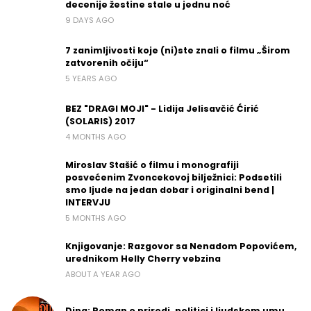
decenije žestine stale u jednu noć
9 DAYS AGO
7 zanimljivosti koje (ni)ste znali o filmu „Širom
zatvorenih očiju“
5 YEARS AGO
BEZ "DRAGI MOJI" - Lidija Jelisavčić Ćirić
(SOLARIS) 2017
4 MONTHS AGO
Miroslav Stašić o filmu i monografiji
posvećenim Zvoncekovoj bilježnici: Podsetili
smo ljude na jedan dobar i originalni bend |
INTERVJU
5 MONTHS AGO
Knjigovanje: Razgovor sa Nenadom Popovićem,
urednikom Helly Cherry vebzina
ABOUT A YEAR AGO
Dina: Roman o prirodi, politici i ljudskom umu