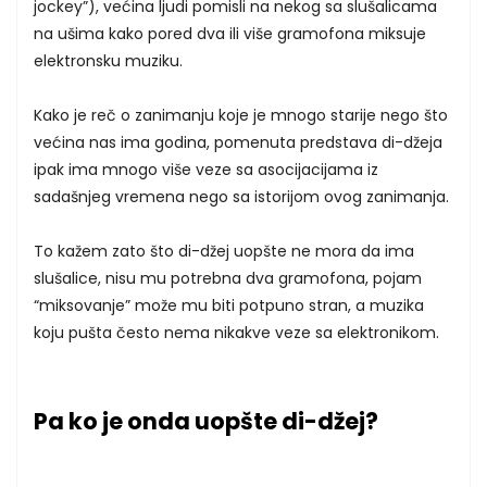
jockey”), većina ljudi pomisli na nekog sa slušalicama
na ušima kako pored dva ili više gramofona miksuje
elektronsku muziku.
Kako je reč o zanimanju koje je mnogo starije nego što
većina nas ima godina, pomenuta predstava di-džeja
ipak ima mnogo više veze sa asocijacijama iz
sadašnjeg vremena nego sa istorijom ovog zanimanja.
To kažem zato što di-džej uopšte ne mora da ima
slušalice, nisu mu potrebna dva gramofona, pojam
“miksovanje” može mu biti potpuno stran, a muzika
koju pušta često nema nikakve veze sa elektronikom.
Pa ko je onda uopšte di-džej?