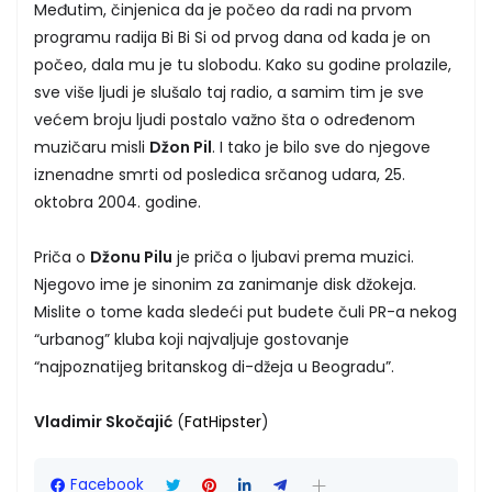
Međutim, činjenica da je počeo da radi na prvom
programu radija Bi Bi Si od prvog dana od kada je on
počeo, dala mu je tu slobodu. Kako su godine prolazile,
sve više ljudi je slušalo taj radio, a samim tim je sve
većem broju ljudi postalo važno šta o određenom
muzičaru misli
Džon Pil
. I tako je bilo sve do njegove
iznenadne smrti od posledica srčanog udara, 25.
oktobra 2004. godine.
Priča o
Džonu Pilu
je priča o ljubavi prema muzici.
Njegovo ime je sinonim za zanimanje disk džokeja.
Mislite o tome kada sledeći put budete čuli PR-a nekog
“urbanog” kluba koji najvaljuje gostovanje
“najpoznatijeg britanskog di-džeja u Beogradu”.
Vladimir Skočajić
(
FatHipster
)
Facebook