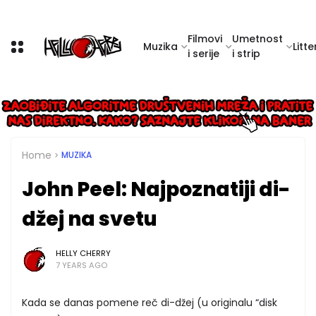
Filmovi
Umetnost
Muzika
Litte
i serije
i strip
Home
MUZIKA
John Peel: Najpoznatiji di-
džej na svetu
HELLY CHERRY
7 YEARS AGO
Kada se danas pomene reč di-džej (u originalu “disk