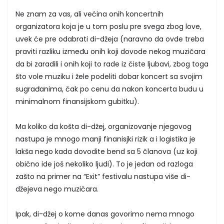
Ne znam za vas, ali većina onih koncertnih
organizatora koja je u tom poslu pre svega zbog love,
uvek će pre odabrati di-džeja (naravno da ovde treba
praviti razliku između onih koji dovode nekog muzičara
da bi zaradili i onih koji to rade iz čiste ljubavi, zbog toga
što vole muziku i žele podeliti dobar koncert sa svojim
sugrađanima, čak po cenu da nakon koncerta budu u
minimalnom finansijskom gubitku).
Ma koliko da košta di-džej, organizovanje njegovog
nastupa je mnogo manji finanisjki rizik a i logistika je
lakša nego kada dovodite bend sa 5 članova (uz koji
obično ide još nekoliko ljudi). To je jedan od razloga
zašto na primer na “Exit” festivalu nastupa više di-
džejeva nego muzičara.
Ipak, di-džej o kome danas govorimo nema mnogo