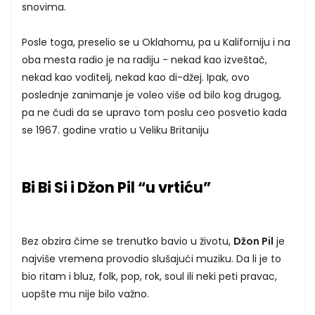
snovima.
Posle toga, preselio se u Oklahomu, pa u Kaliforniju i na
oba mesta radio je na radiju - nekad kao izveštač,
nekad kao voditelj, nekad kao di-džej. Ipak, ovo
poslednje zanimanje je voleo više od bilo kog drugog,
pa ne čudi da se upravo tom poslu ceo posvetio kada
se 1967. godine vratio u Veliku Britaniju
Bi Bi Si i Džon Pil “u vrtiću”
Bez obzira čime se trenutko bavio u životu,
Džon Pil
je
najviše vremena provodio slušajući muziku. Da li je to
bio ritam i bluz, folk, pop, rok, soul ili neki peti pravac,
uopšte mu nije bilo važno.