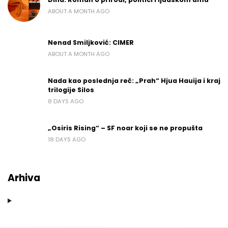
ABOUT A MONTH AGO
Nenad Smiljković: CIMER
ABOUT A MONTH AGO
Nada kao poslednja reč: „Prah“ Hjua Hauija i kraj
trilogije Silos
8 DAYS AGO
„Osiris Rising“ – SF noar koji se ne propušta
18 DAYS AGO
Arhiva