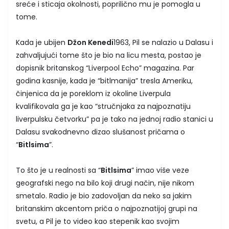
sreće i sticaja okolnosti, poprilično mu je pomogla u
tome.
Kada je ubijen
Džon Kenedi
1963, Pil se nalazio u Dalasu i
zahvaljujući tome što je bio na licu mesta, postao je
dopisnik britanskog “Liverpool Echo” magazina. Par
godina kasnije, kada je “bitlmanija” tresla Ameriku,
činjenica da je poreklom iz okoline Liverpula
kvalifikovala ga je kao “stručnjaka za najpoznatiju
liverpulsku četvorku” pa je tako na jednoj radio stanici u
Dalasu svakodnevno dizao slušanost pričama o
“
Bitlsima
”.
To što je u realnosti sa “
Bitlsima
” imao više veze
geografski nego na bilo koji drugi način, nije nikom
smetalo. Radio je bio zadovoljan da neko sa jakim
britanskim akcentom priča o najpoznatijoj grupi na
svetu, a Pil je to video kao stepenik kao svojim