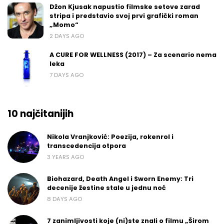
Džon Kjusak napustio filmske setove zarad
stripa i predstavio svoj prvi grafički roman
„Momo“
2 DAYS AGO
A CURE FOR WELLNESS (2017) – Za scenario nema
leka
7 DAYS AGO
10 najčitanijih
Nikola Vranjković: Poezija, rokenrol i
transcedencija otpora
3 YEARS AGO
Biohazard, Death Angel i Sworn Enemy: Tri
decenije žestine stale u jednu noć
8 DAYS AGO
7 zanimljivosti koje (ni)ste znali o filmu „Širom