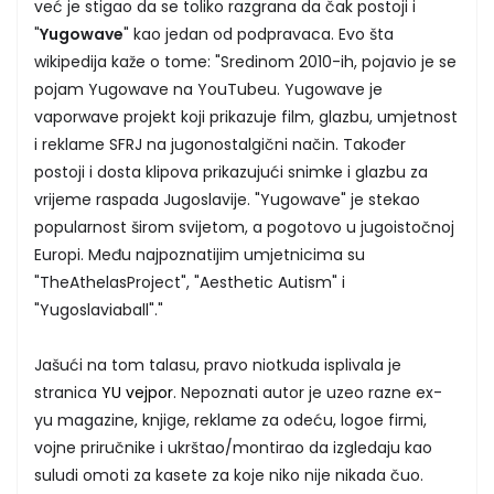
već je stigao da se toliko razgrana da čak postoji i
"
Yugowave
" kao jedan od podpravaca. Evo šta
wikipedija kaže o tome: "Sredinom 2010-ih, pojavio je se
pojam Yugowave na YouTubeu. Yugowave je
vaporwave projekt koji prikazuje film, glazbu, umjetnost
i reklame SFRJ na jugonostalgični način. Također
postoji i dosta klipova prikazujući snimke i glazbu za
vrijeme raspada Jugoslavije. "Yugowave" je stekao
popularnost širom svijetom, a pogotovo u jugoistočnoj
Europi. Među najpoznatijim umjetnicima su
"TheAthelasProject", "Aesthetic Autism" i
"Yugoslaviaball"."
Jašući na tom talasu, pravo niotkuda isplivala je
stranica
YU vejpor
. Nepoznati autor je uzeo razne ex-
yu magazine, knjige, reklame za odeću, logoe firmi,
vojne priručnike i ukrštao/montirao da izgledaju kao
suludi omoti za kasete za koje niko nije nikada čuo.