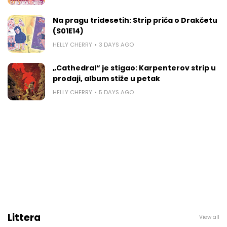
Na pragu tridesetih: Strip priča o Drakčetu
(S01E14)
HELLY CHERRY
3 DAYS AGO
„Cathedral“ je stigao: Karpenterov strip u
prodaji, album stiže u petak
HELLY CHERRY
5 DAYS AGO
Littera
View all