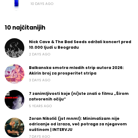
10 DAYS AGO
10 najčitanijih
Nick Cave & The Bad Seeds održali koncert pred
10.000 ljudi u Beogradu
2 DAYS AGO
Balkanska smotra mladih strip autora 2026:
Akirin broj za prosperitet stripa
3 DAYS AGO
7 zanimljivosti koje (ni)ste znali o filmu „Širom
zatvorenih očiju“
5 YEARS AGO
Zoran Nikolić (jst mnml): Minimalizam nije
odricanje od izraza, već potraga za njegovom
suštinom | INTERVJU
7 DAYS AGO