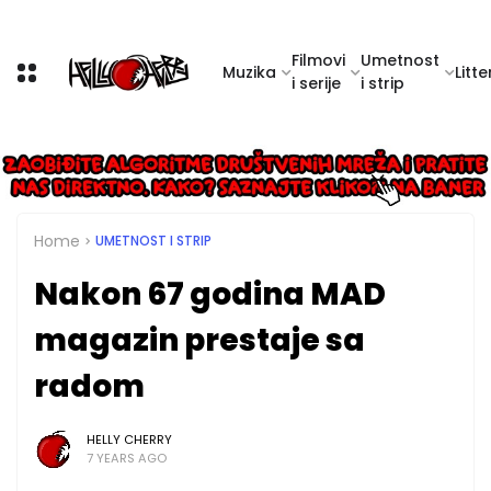
Filmovi
Umetnost
Muzika
Litte
i serije
i strip
Home
UMETNOST I STRIP
Nakon 67 godina MAD
magazin prestaje sa
radom
HELLY CHERRY
7 YEARS AGO