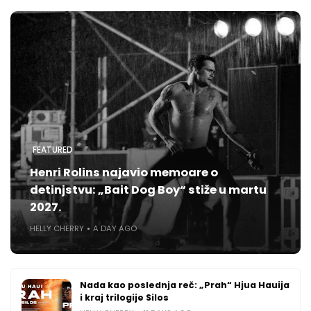
FEATURED
Henri Rolins najavio memoare o
detinjstvu: „Bait Dog Boy“ stiže u martu
2027.
HELLY CHERRY
A DAY AGO
Nada kao poslednja reč: „Prah“ Hjua Hauija
i kraj trilogije Silos