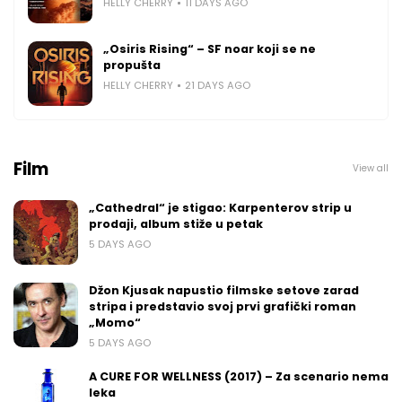
HELLY CHERRY
11 DAYS AGO
„Osiris Rising“ – SF noar koji se ne
propušta
HELLY CHERRY
21 DAYS AGO
Film
View all
„Cathedral“ je stigao: Karpenterov strip u
prodaji, album stiže u petak
5 DAYS AGO
Džon Kjusak napustio filmske setove zarad
stripa i predstavio svoj prvi grafički roman
„Momo“
5 DAYS AGO
A CURE FOR WELLNESS (2017) – Za scenario nema
leka