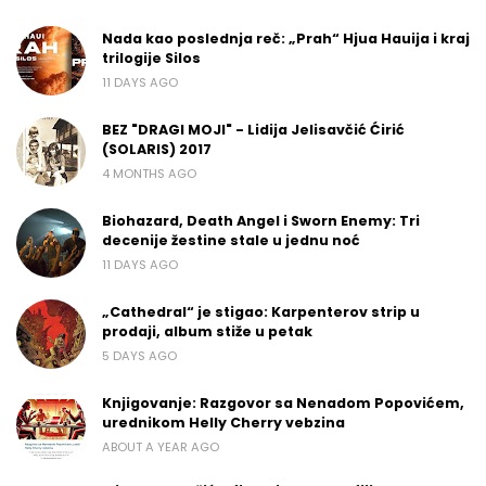
Nada kao poslednja reč: „Prah“ Hjua Hauija i kraj
trilogije Silos
11 DAYS AGO
BEZ "DRAGI MOJI" - Lidija Jelisavčić Ćirić
(SOLARIS) 2017
4 MONTHS AGO
Biohazard, Death Angel i Sworn Enemy: Tri
decenije žestine stale u jednu noć
11 DAYS AGO
„Cathedral“ je stigao: Karpenterov strip u
prodaji, album stiže u petak
5 DAYS AGO
Knjigovanje: Razgovor sa Nenadom Popovićem,
urednikom Helly Cherry vebzina
ABOUT A YEAR AGO