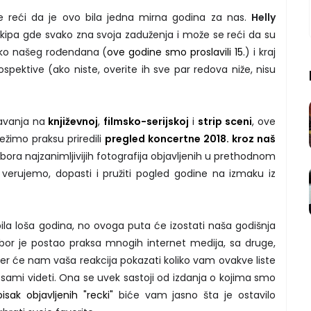
e reći da je ovo bila jedna mirna godina za nas.
Helly
ipa gde svako zna svoja zaduženja i može se reći da su
, oko našeg rođendana (
ove godine smo proslavili 15.
) i kraj
spektive (ako niste, overite ih sve par redova niže, nisu
šavanja na
književnoj
,
filmsko-serijskoj
i
strip sceni
, ove
ežimo praksu priredili
pregled koncertne 2018. kroz naš
izbora najzanimljivijih fotografija objavljenih u prethodnom
verujemo, dopasti i pružiti pogled godine na izmaku iz
bila loša godina, no ovoga puta će izostati naša godišnja
zbor je postao praksa mnogih internet medija, sa druge,
jer će nam vaša reakcija pokazati koliko vam ovakve liste
 sami videti. Ona se uvek sastoji od izdanja o kojima smo
pisak objavljenih "recki"
biće vam jasno šta je ostavilo