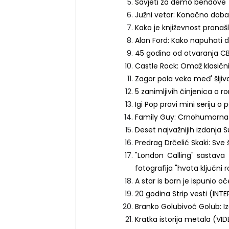
Savjeti za demo bendove
Južni vetar: Konačno dobar
Kako je književnost pronašla
Alan Ford: Kako napuhati 
45 godina od otvaranja C
Castle Rock: Omaž klasičn
Zagor pola veka međ' šlji
5 zanimljivih činjenica o 
Igi Pop pravi mini seriju o
Family Guy: Crnohumorna 
Deset najvažnijih izdanja
Predrag Drčelić Skaki: Sve
"London Calling" sastava
fotografija "hvata ključni
A star is born je ispunio o
20 godina Strip vesti (INT
Branko Golubivoć Golub: I
Kratka istorija metala (VI