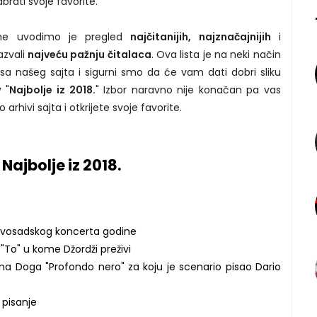
brati svoje favorite.
ine uvodimo je pregled
najčitanijih, najznačajnijih
i
azvali
najveću pažnju čitalaca
. Ova lista je na neki način
 sa našeg sajta i sigurni smo da će vam dati dobri sliku
 "
Najbolje iz 2018.
" Izbor naravno nije konačan pa vas
arhivi sajta i otkrijete svoje favorite.
Najbolje iz 2018.
osadskog koncerta godine
 "To" u kome Džordži preživi
ana Doga "Profondo nero" za koju je scenario pisao Dario
 pisanje