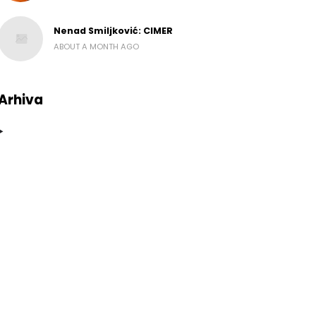
Nenad Smiljković: CIMER
ABOUT A MONTH AGO
Arhiva