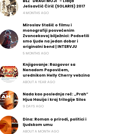
BEZ "DRAGI MOJI" - Lidija
Jelisavčić Ćirić (SOLARIS) 2017
4 MONTHS AGO
Miroslav Stašić o filmu i
monografiji posvećenim
Zvoncekovoj bilježnici: Podsetili
smo ljude na jedan dobar i
originalni bend | INTERVJU
5 MONTHS AGO
Knjigovanje: Razgovor sa
Nenadom Popovićem,
urednikom Helly Cherry vebzina
ABOUT A YEAR AGO
Nada kao poslednja reč: „Prah“
Hjua Hauija i kraj trilogije Silos
9 DAYS AGO
Dina: Roman o prirodi, politici i
ljudskom umu
ABOUT A MONTH AGO