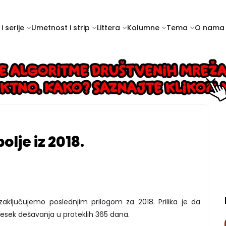
i serije
Umetnost i strip
Littera
Kolumne
Tema
O nama
lje iz 2018.
zaključujemo poslednjim prilogom za 2018. Prilika je da
sek dešavanja u proteklih 365 dana.