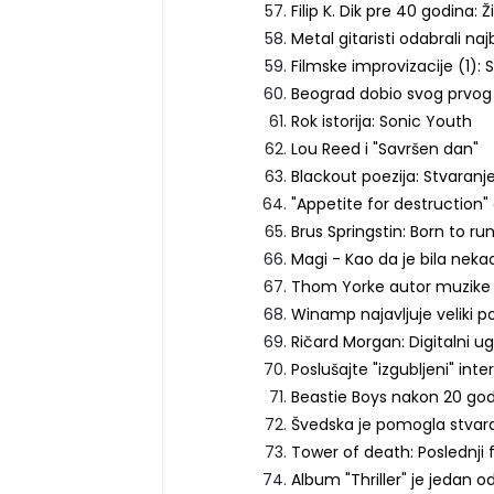
Filip K. Dik pre 40 godina:
Metal gitaristi odabrali naj
Filmske improvizacije (1): S
Beograd dobio svog prvog 
Rok istorija: Sonic Youth
Lou Reed i "Savršen dan"
Blackout poezija: Stvara
"Appetite for destruction"
Brus Springstin: Born to ru
Magi - Kao da je bila neka
Thom Yorke autor muzike z
Winamp najavljuje veliki 
Ričard Morgan: Digitalni ug
Poslušajte "izgubljeni" in
Beastie Boys nakon 20 god
Švedska je pomogla stvar
Tower of death: Poslednji f
Album "Thriller" je jedan o