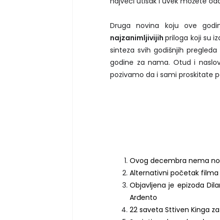
najveći utisak i uvek možete oda
Druga novina koju ove god
najzanimljivijih
priloga koji su iz
sinteza svih godišnjih pregleda
godine za nama. Otud i naslov
pozivamo da i sami proskitate po 
Ovog decembra nema nov
Alternativni početak filma
Objavljena je epizoda Dil
Arđento
22 saveta Sttiven Kinga za