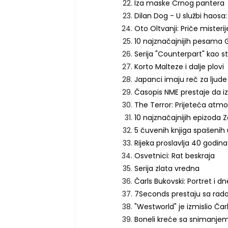
Iza maske Crnog pantera
Dilan Dog - U službi haosa
Oto Oltvanji: Priče misterij
10 najznačajnijih pesama 
Serija "Counterpart" kao st
Korto Malteze i dalje plovi
Japanci imaju reč za ljude
Časopis NME prestaje da i
The Terror: Prijeteća atm
10 najznačajnijih epizoda 
5 čuvenih knjiga spašenih
Rijeka proslavlja 40 godin
Osvetnici: Rat beskraja
Serija zlata vredna
Čarls Bukovski: Portret i d
7Seconds prestaju sa ra
"Westworld" je izmislio Čar
Boneli kreće sa snimanjem