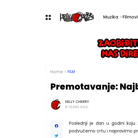
Muzika
Filmovi 
Home
FILM
Premotavanje: Najbo
HELLY CHERRY
8 YEARS AGO
Poslednji je dan u godini koju 
podvučemo crtu i napravimo pre