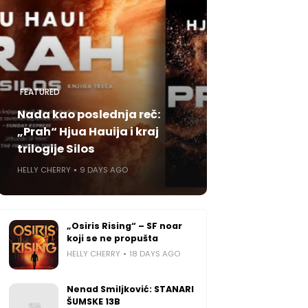
FEATURED
Nada kao poslednja reč:
„Prah“ Hjua Hauija i kraj
trilogije Silos
HELLY CHERRY
9 DAYS AGO
„Osiris Rising“ – SF noar
koji se ne propušta
HELLY CHERRY
18 DAYS AGO
Nenad Smiljković: STANARI
ŠUMSKE 13B