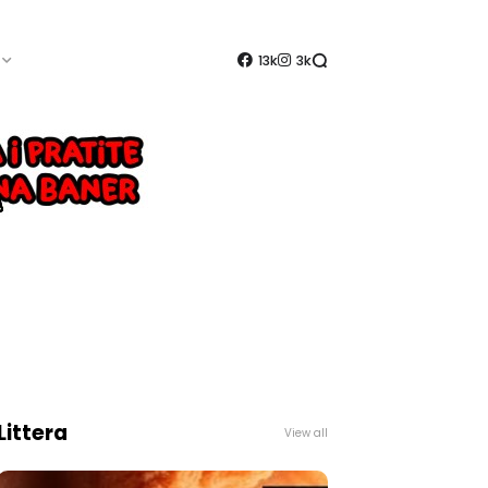
13k
3k
Littera
View all