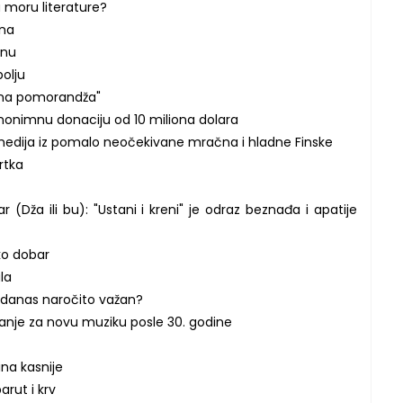
 moru literature?
jna
onu
olju
ena pomorandža"
nonimnu donaciju od 10 miliona dolara
medija iz pomalo neočekivane mračna i hladne Finske
rtka
 (Dža ili bu): "Ustani i kreni" je odraz beznađa i apatije
iko dobar
la
k" danas naročito važan?
vanje za novu muziku posle 30. godine
ina kasnije
arut i krv