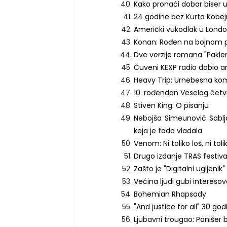
Kako pronaći dobar biser u
24 godine bez Kurta Kobe
Američki vukodlak u Lond
Konan: Rođen na bojnom p
Dve verzije romana "Pakl
Čuveni KEXP radio dobio a
Heavy Trip: Urnebesna ko
10. rođendan Veselog četv
Stiven King: O pisanju
Nebojša Simeunović Sabljar
koja je tada vladala
Venom: Ni toliko loš, ni tol
Drugo izdanje TRAS festiva
Zašto je "Digitalni ugljeni
Većina ljudi gubi intereso
Bohemian Rhapsody
"And justice for all" 30 god
Ljubavni trougao: Panišer b