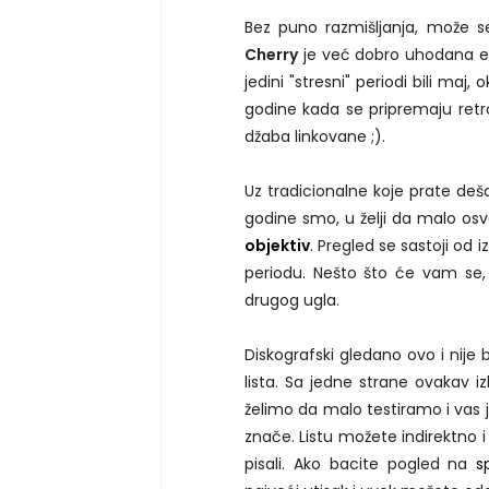
Bez puno razmišljanja, može s
Cherry
je već dobro uhodana ek
jedini "stresni" periodi bili maj
godine kada se pripremaju retro
džaba linkovane ;).
Uz tradicionalne koje prate de
godine smo, u želji da malo osv
objektiv
. Pregled se sastoji od 
periodu. Nešto što će vam se, 
drugog ugla.
Diskografski gledano ovo i nije 
lista. Sa jedne strane ovakav i
želimo da malo testiramo i vas 
znače. Listu možete indirektno i
pisali. Ako bacite pogled na
s