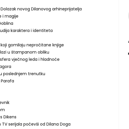
: Dolazak novog Dilanovog arhineprijatelja
e i magije
Goblina
udija karaktera i identiteta
 koji gomilaju nepročitane knjige
zlazi u štampanom obliku
osfera vječnog leda i hladnoće
Zagora
 u poslednjem trenutku
a Parafa
nevnik
dom
ls Dikens
 TV serijala počevši od Dilana Doga