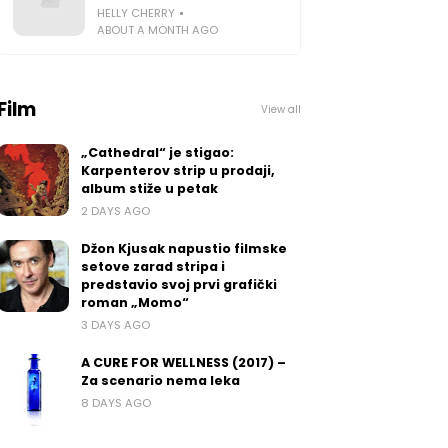
HELLY CHERRY
ABOUT A MONTH AGO
Film
View all
„Cathedral“ je stigao:
Karpenterov strip u prodaji,
album stiže u petak
2 DAYS AGO
Džon Kjusak napustio filmske
setove zarad stripa i
predstavio svoj prvi grafički
roman „Momo“
3 DAYS AGO
A CURE FOR WELLNESS (2017) –
Za scenario nema leka
8 DAYS AGO