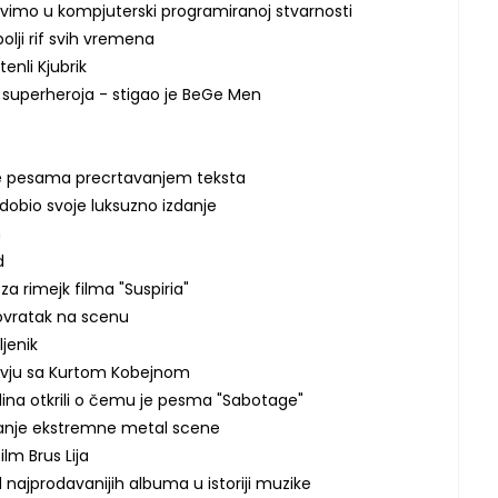
 Živimo u kompjuterski programiranoj stvarnosti
bolji rif svih vremena
tenli Kjubrik
superheroja - stigao je BeGe Men
nje pesama precrtavanjem teksta
 dobio svoje luksuzno izdanje
n
d
a rimejk filma "Suspiria"
povratak na scenu
ljenik
tervju sa Kurtom Kobejnom
ina otkrili o čemu je pesma "Sabotage"
anje ekstremne metal scene
ilm Brus Lija
d najprodavanijih albuma u istoriji muzike