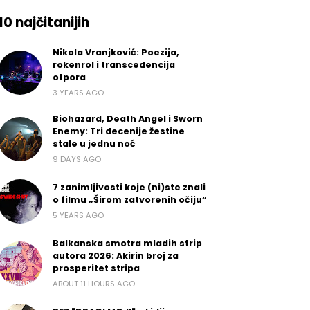
10 najčitanijih
Nikola Vranjković: Poezija,
rokenrol i transcedencija
otpora
3 YEARS AGO
Biohazard, Death Angel i Sworn
Enemy: Tri decenije žestine
stale u jednu noć
9 DAYS AGO
7 zanimljivosti koje (ni)ste znali
o filmu „Širom zatvorenih očiju“
5 YEARS AGO
Balkanska smotra mladih strip
autora 2026: Akirin broj za
prosperitet stripa
ABOUT 11 HOURS AGO