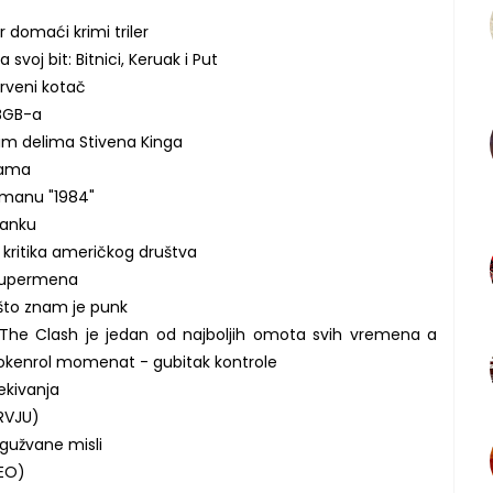
 domaći krimi triler
 svoj bit: Bitnici, Keruak i Put
drveni kotač
BGB-a
im delima Stivena Kinga
vama
romanu "1984"
 panku
kritika američkog društva
 Supermena
 što znam je punk
 The Clash je jedan od najboljih omota svih vremena a
 rokenrol momenat - gubitak kontrole
čekivanja
ERVJU)
zgužvane misli
DEO)