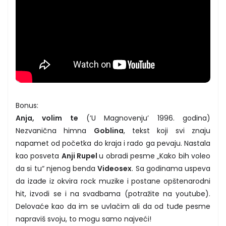
Bonus:
Anja, volim te
(’U Magnovenju’ 1996. godina)
Nezvanična himna
Goblina
, tekst koji svi znaju
napamet od početka do kraja i rado ga pevaju. Nastala
kao posveta
Anji Rupel
u obradi pesme „Kako bih voleo
da si tu“ njenog benda
Videosex
. Sa godinama uspeva
da izađe iz okvira rock muzike i postane opštenarodni
hit, izvodi se i na svadbama (potražite na youtube).
Delovaće kao da im se uvlačim ali da od tuđe pesme
napraviš svoju, to mogu samo najveći!