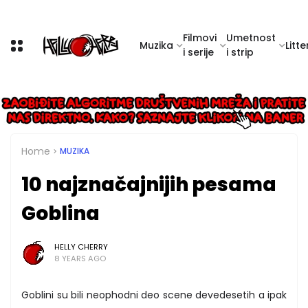
Filmovi
Umetnost
Muzika
Litte
i serije
i strip
Home
MUZIKA
10 najznačajnijih pesama
Goblina
HELLY CHERRY
8 YEARS AGO
Goblini su bili neophodni deo scene devedesetih a ipak