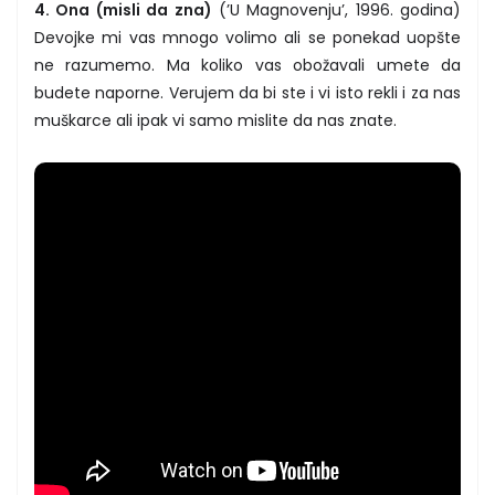
4. Ona (misli da zna)
(’U Magnovenju’, 1996. godina)
Devojke mi vas mnogo volimo ali se ponekad uopšte
ne razumemo. Ma koliko vas obožavali umete da
budete naporne. Verujem da bi ste i vi isto rekli i za nas
muškarce ali ipak vi samo mislite da nas znate.