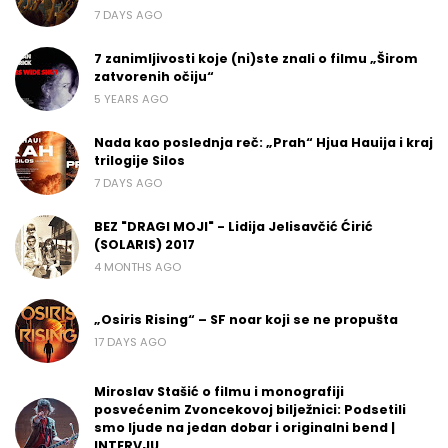
7 DAYS AGO
7 zanimljivosti koje (ni)ste znali o filmu „Širom
zatvorenih očiju“
5 YEARS AGO
Nada kao poslednja reč: „Prah“ Hjua Hauija i kraj
trilogije Silos
7 DAYS AGO
BEZ "DRAGI MOJI" - Lidija Jelisavčić Ćirić
(SOLARIS) 2017
4 MONTHS AGO
„Osiris Rising“ – SF noar koji se ne propušta
17 DAYS AGO
Miroslav Stašić o filmu i monografiji
posvećenim Zvoncekovoj bilježnici: Podsetili
smo ljude na jedan dobar i originalni bend |
INTERVJU