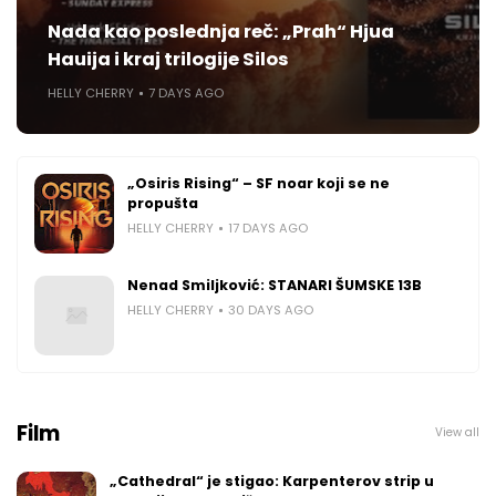
Nada kao poslednja reč: „Prah“ Hjua
Hauija i kraj trilogije Silos
HELLY CHERRY
7 DAYS AGO
„Osiris Rising“ – SF noar koji se ne
propušta
HELLY CHERRY
17 DAYS AGO
Nenad Smiljković: STANARI ŠUMSKE 13B
HELLY CHERRY
30 DAYS AGO
Film
View all
„Cathedral“ je stigao: Karpenterov strip u