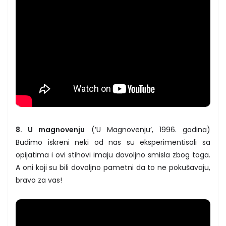
8. U magnovenju
(’U Magnovenju’, 1996. godina)
Budimo iskreni neki od nas su eksperimentisali sa
opijatima i ovi stihovi imaju dovoljno smisla zbog toga.
A oni koji su bili dovoljno pametni da to ne pokušavaju,
bravo za vas!