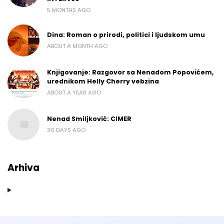
5 MONTHS AGO
Dina: Roman o prirodi, politici i ljudskom umu
ABOUT A MONTH AGO
Knjigovanje: Razgovor sa Nenadom Popovićem,
urednikom Helly Cherry vebzina
ABOUT A YEAR AGO
Nenad Smiljković: CIMER
30 DAYS AGO
Arhiva