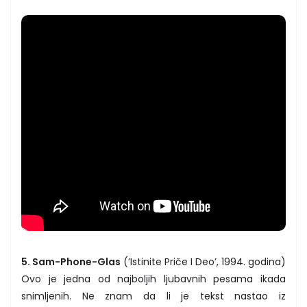
5. Sam-Phone-Glas
(’Istinite Priče I Deo’, 1994. godina)
Ovo je jedna od najboljih ljubavnih pesama ikada
snimljenih. Ne znam da li je tekst nastao iz