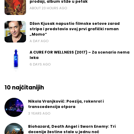
prodaji, album stiže u petak
ABOUT 23 HOURS AGO
Džon Kjusak napustio filmske setove zarad
stripa i predstavio svoj prvi grafički roman
„Momo“
A DAY AGO
A CURE FOR WELLNESS (2017) – Za scenario nema
leka
6 DAYS AGO
10 najčitanijih
Nikola Vranjković: Poezija, rokenrol i
transcedencija otpora
3 YEARS AGO
Biohazard, Death Angel i Sworn Enemy: Tri
decenije žestine stale u jednu noć