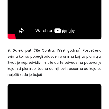
9. Daleki put
(’Re Contra’, 1999. godina) Posvećena
svima koji su pobegli odavde i o onima koji to planiraju.
Život je nepredvidiv i može da te odvede na putovanje
koje nisi planirao. Jedna od njihovih pesama od koje se
naježiš kada je čuješ.