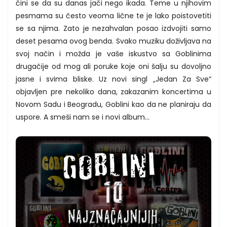
čini se da su danas jači nego ikada. Teme u njihovim
pesmama su često veoma lične te je lako poistovetiti
se sa njima. Zato je nezahvalan posao izdvojiti samo
deset pesama ovog benda. Svako muziku doživljava na
svoj način i možda je vaše iskustvo sa Goblinima
drugačije od mog ali poruke koje oni šalju su dovoljno
jasne i svima bliske. Uz novi singl „Jedan Za Sve“
objavljen pre nekoliko dana, zakazanim koncertima u
Novom Sadu i Beogradu, Goblini kao da ne planiraju da
uspore. A smeši nam se i novi album...