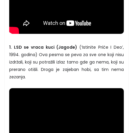
1. LSD se vraca kuci (Jagode)
(’Istinite Priče I Deo’,
1994. godina) Ova pesma se peva za sve one koji nisu
izdržali, koji su potražili izlaz tamo gde ga nema, koji su
prerano otišli. Droga je zajeban hobi, sa tim nema
zezanja.