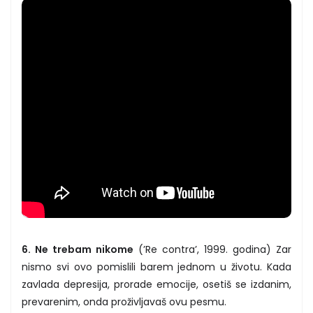
6. Ne trebam nikome
(’Re contra’, 1999. godina) Zar
nismo svi ovo pomislili barem jednom u životu. Kada
zavlada depresija, prorade emocije, osetiš se izdanim,
prevarenim, onda proživljavaš ovu pesmu.