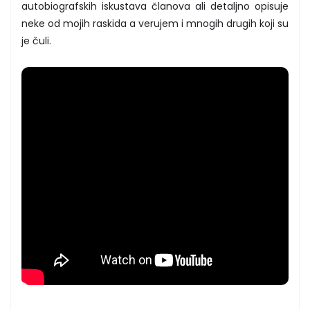
autobiografskih iskustava članova ali detaljno opisuje
neke od mojih raskida a verujem i mnogih drugih koji su
je čuli.