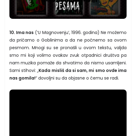
10. Ima nas
(’U Magnovenju’, 1996. godina) Ne možemo
da pričamo o Goblinima a da ne počnemo sa ovom
pesmom. Mnogi su se pronašli u ovom tekstu, valjda
smo mi koji volimo ovakav zvuk otpadnici društva pa
nam muzika pomaže da shvatimo da nismo usamljeni.
Sami stihovi: „
Kada misliš da si sam, mi smo ovde ima
nas gomila!
“ dovoljni su da objasne o čemu se radi.