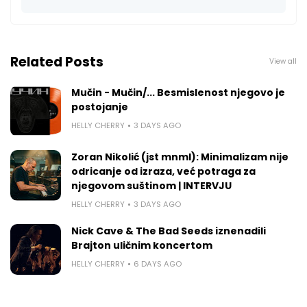
Related Posts
View all
Mučin - Mučin/... Besmislenost njegovo je
postojanje
HELLY CHERRY
3 DAYS AGO
Zoran Nikolić (jst mnml): Minimalizam nije
odricanje od izraza, već potraga za
njegovom suštinom | INTERVJU
HELLY CHERRY
3 DAYS AGO
Nick Cave & The Bad Seeds iznenadili
Brajton uličnim koncertom
HELLY CHERRY
6 DAYS AGO