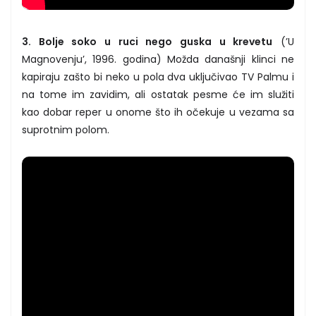
3. Bolje soko u ruci nego guska u krevetu
(’U
Magnovenju’, 1996. godina) Možda današnji klinci ne
kapiraju zašto bi neko u pola dva uključivao TV Palmu i
na tome im zavidim, ali ostatak pesme će im služiti
kao dobar reper u onome što ih očekuje u vezama sa
suprotnim polom.