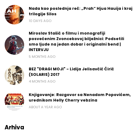
Nada kao poslednja reč: „Prah“ Hjua Hauija i kraj
trilogije Silos
10 DAYS AGO
Miroslav Stašić o filmu i monografiji
posvećenim Zvoncekovoj bilježnici: Podsetili
smo ljude na jedan dobar i originalni bend |
INTERVJU
5 MONTHS AGO
BEZ "DRAGI MOJI" - Lidija Jelisavčić Ćirić
(SOLARIS) 2017
4 MONTHS AGO
Knjigovanje: Razgovor sa Nenadom Popovićem,
urednikom Helly Cherry vebzina
ABOUT A YEAR AGO
Arhiva