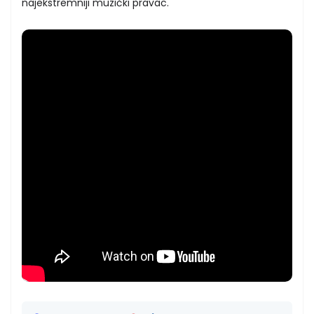
najekstremniji muzički pravac.