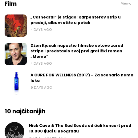
Film
View all
„Cathedral“ je stigao: Karpenterov strip u
prodaji, album stiže u petak
4 DAYS AGO
Džon Kjusak napustio filmske setove zarad
stripa i predstavio svoj prvi grafički roman
„Momo“
4 DAYS AGO
A CURE FOR WELLNESS (2017) – Za scenario nema
leka
9 DAYS AGO
10 najčitanijih
Nick Cave & The Bad Seeds održali koncert pred
10.000 ljudi u Beogradu
ABOUT 17 HOURS AGO