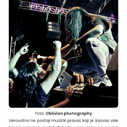
foto:
Oblivion photography
Verovatno ne postoji muzički pravac koji je izazvao više