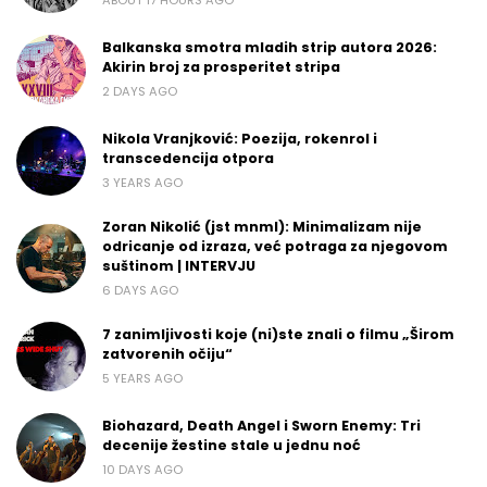
Balkanska smotra mladih strip autora 2026:
Akirin broj za prosperitet stripa
2 DAYS AGO
Nikola Vranjković: Poezija, rokenrol i
transcedencija otpora
3 YEARS AGO
Zoran Nikolić (jst mnml): Minimalizam nije
odricanje od izraza, već potraga za njegovom
suštinom | INTERVJU
6 DAYS AGO
7 zanimljivosti koje (ni)ste znali o filmu „Širom
zatvorenih očiju“
5 YEARS AGO
Biohazard, Death Angel i Sworn Enemy: Tri
decenije žestine stale u jednu noć
10 DAYS AGO