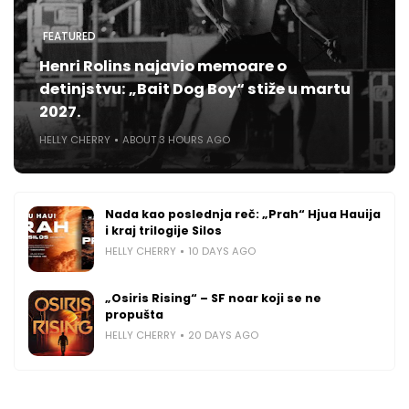
FEATURED
Henri Rolins najavio memoare o
detinjstvu: „Bait Dog Boy“ stiže u martu
2027.
HELLY CHERRY
ABOUT 3 HOURS AGO
Nada kao poslednja reč: „Prah“ Hjua Hauija
i kraj trilogije Silos
HELLY CHERRY
10 DAYS AGO
„Osiris Rising“ – SF noar koji se ne
propušta
HELLY CHERRY
20 DAYS AGO