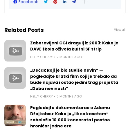
Facebook
Related Posts
View all
Zaboravljeni CGI dragulj iz 2003: Kako je
DAVE škola oživela kultni SF strip
HELLY CHERRY
2 MONTHS AGO
„Dečak koji je bio suviše nevin“ —
pogledajte kratki film koji je trebalo da
bude najava i ostao jedini trag projekta
„Doba nevinosti“
HELLY CHERRY
3 MONTHS AGO
Pogledajte dokumentarac o Adamu
Džejkobsu: Kako je „lik sa kasetom“
zabeležio 10.000 koncerata i postao
hroničar jedne ere