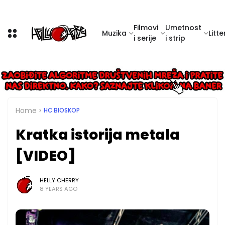
Filmovi
Umetnost
Muzika
Litte
i serije
i strip
Home
HC BIOSKOP
Kratka istorija metala
[VIDEO]
HELLY CHERRY
8 YEARS AGO