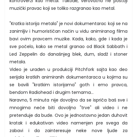
kontroverzi kao metal. Takođe, verovatno ne postoji
muzički pravac koji se toliko razgranao kao metal.
"Kratka istorija metala" je novi dokumentarac koji se na
zanimljiv i humorističan način u vidu animiranog filma
bavi ovim pravcem muzike. Kada, kako, gde i kada je
sve počelo, kako se metal granao od Black Sabbath i
Led Zeppelin do današnjeg blek, dum, sladž i stoner
metala.
Video je urađen u produkciji Pitchfork sajta kao deo
serijala kratkih animiranih dokumentaraca u kojima su
se bavili "kratkim istorijama" goth i emo pravca,
bendom Radiohead i drugim temama...
Naravno, 5 minuta nije dovoljno da se ispriča baš sve i
mnogima neće biti dovoljno "trve" ali video i ne
pretenduje da bude. Ovo je jednostavno jedan duhovit
kratak i edukativan video namenjen pre svega da
zabavi i da zainteresuje neke nove ljude za