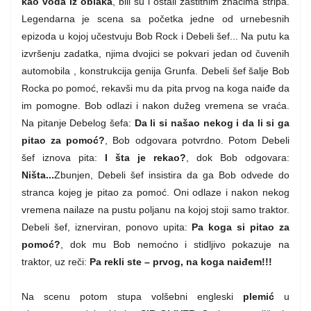
kao voda iz oblaka
, bili su i ostali zaštitnim znacima stripa.
Legendarna je scena sa početka jedne od urnebesnih
epizoda u kojoj učestvuju Bob Rock i Debeli šef... Na putu ka
izvršenju zadatka, njima dvojici se pokvari jedan od čuvenih
automobila , konstrukcija genija Grunfa. Debeli šef šalje Bob
Rocka po pomoć, rekavši mu da pita prvog na koga naiđe da
im pomogne. Bob odlazi i nakon dužeg vremena se vraća.
Na pitanje Debelog šefa:
Da li si našao nekog i da li si ga
pitao za pomoć?
, Bob odgovara potvrdno. Potom Debeli
šef iznova pita:
I šta je rekao?
, dok Bob odgovara:
Ništa...
Zbunjen, Debeli šef insistira da ga Bob odvede do
stranca kojeg je pitao za pomoć. Oni odlaze i nakon nekog
vremena nailaze na pustu poljanu na kojoj stoji samo traktor.
Debeli šef, iznerviran, ponovo upita:
Pa koga si pitao za
pomoć?
, dok mu Bob nemoćno i stidljivo pokazuje na
traktor, uz reči:
Pa rekli ste – prvog, na koga naiđem!!!
Na scenu potom stupa volšebni engleski
plemić
u