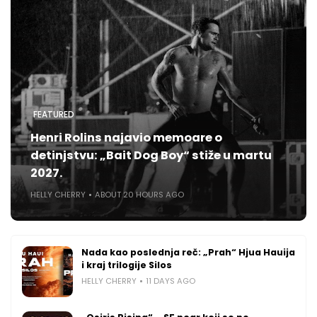
FEATURED
Henri Rolins najavio memoare o
detinjstvu: „Bait Dog Boy“ stiže u martu
2027.
HELLY CHERRY
ABOUT 20 HOURS AGO
Nada kao poslednja reč: „Prah“ Hjua Hauija
i kraj trilogije Silos
HELLY CHERRY
11 DAYS AGO