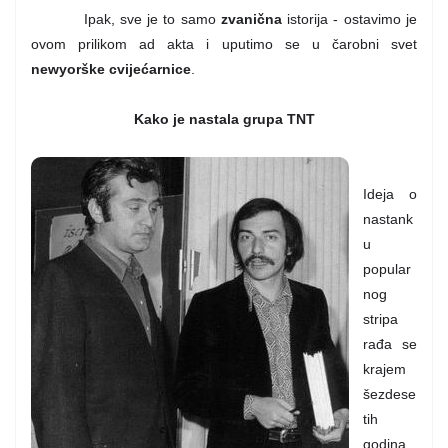
Ipak, sve je to samo
zvanična
istorija - ostavimo je
ovom prilikom ad akta i uputimo se u čarobni svet
newyorške cvijećarnice
.
Kako je nastala grupa TNT
Ideja o
nastank
u
popular
nog
stripa
rađa se
krajem
šezdese
tih
godina,