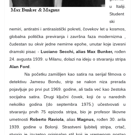
u Italiji.
Student
ski
nemiri, antiratni i antirasistički pokreti, čovekov let u kosmos,
globalna politička previranja i završna faza modernizma ,
čudestan su okvir jedne nemirne epohe, unutar koje izvesni
dramski pisac -
Luciano Secchi, alias Max Bunker,
rođen
24. avgusta 1939. u Milanu, dolazi na ideju o stvaranju stripa
Alan Ford
.
Na
početku zamišljen kao satira na serijal filmova o
detektivu Jamesu Bondu, strip se nakon niza prerada
pojavljuje po prvi put 1969. godine, ali tada već kao žestoka
socijalna satira. Drugi ključni čovek, koji će u narednih
nekoliko godina
(
do septembra 1975.
)
učestvovati u
stvaranju prvih 75 epizoda stripa, bio je profesor likovne
umetnosti
Roberto Raviola
, alias
Magnus,
rođen 30. arila
1939. godine u Bolonji. Strastveni ljubitelj stripa, crtač,
stvorio je izuzetno originalan stil koji je vremenom postao