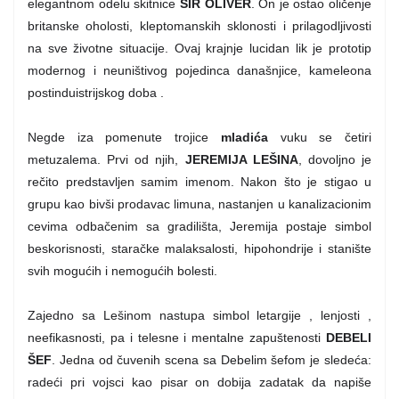
elegantnom odelu skitnice
SIR OLIVER
. On je ostao oličenje
britanske oholosti, kleptomanskih sklonosti i prilagodljivosti
na sve životne situacije. Ovaj krajnje lucidan lik je prototip
modernog i neuništivog pojedinca današnjice, kameleona
postinduistrijskog doba .
Negde iza pomenute trojice
mladića
vuku se četiri
metuzalema. Prvi od njih,
JEREMIJA LEŠINA
, dovoljno je
rečito predstavljen samim imenom. Nakon što je stigao u
grupu kao bivši prodavac limuna, nastanjen u kanalizacionim
cevima odbačenim sa gradilišta, Jeremija postaje simbol
beskorisnosti, staračke malaksalosti, hipohondrije i stanište
svih mogućih i nemogućih bolesti.
Zajedno sa Lešinom nastupa simbol letargije , lenjosti ,
neefikasnosti, pa i telesne i mentalne zapuštenosti
DEBELI
ŠEF
. Jedna od čuvenih scena sa Debelim šefom je sledeća:
radeći pri vojsci kao pisar on dobija zadatak da napiše