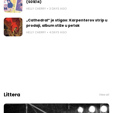
(S01E14)
HELLY CHERRY
3 DAYS AGO
„Cathedral“ je stigao: Karpenterov strip u
prodaji, album stiže u petak
HELLY CHERRY
4 DAYS AGO
Littera
View all