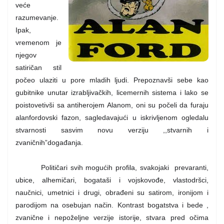
veće
razumevanje.
Ipak,
vremenom je
njegov
satiričan stil
počeo ulaziti u pore mladih ljudi. Prepoznavši sebe kao
gubitnike unutar izrabljivačkih, licemernih sistema i lako se
poistovetivši sa antiherojem Alanom, oni su počeli da furaju
alanfordovski fazon, sagledavajući u iskrivljenom ogledalu
stvarnosti sasvim novu verziju ,,stvarnih i
zvaničnih
”
događanja.
Političari svih mogućih profila, svakojaki
prevaranti,
ubice, alhemičari, bogataši i vojskovođe, vlastodršci,
naučnici, umetnici i drugi, obrađeni su satirom, ironijom i
parodijom na osebujan način. Kontrast bogatstva i bede ,
zvanične i nepoželjne verzije istorije, stvara pred očima