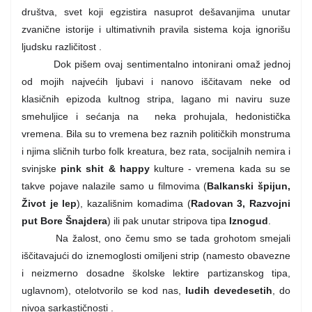
društva, svet koji egzistira nasuprot dešavanjima unutar
zvanične istorije i ultimativnih pravila sistema koja ignorišu
ljudsku različitost .
Dok pišem ovaj sentimentalno intonirani omaž jednoj
od mojih najvećih ljubavi i nanovo iščitavam neke od
klasičnih epizoda kultnog stripa, lagano mi naviru suze
smehuljice i sećanja na
neka prohujala, hedonistička
vremena. Bila su to vremena bez raznih političkih monstruma
i njima sličnih turbo folk kreatura, bez rata, socijalnih nemira i
svinjske
pink shit
& happy
kulture - vremena kada su se
takve pojave nalazile samo u filmovima
(
Balkanski špijun,
Život je lep
),
kazališnim komadima
(
Radovan 3
,
Razvojni
put Bore Šnajdera
)
ili pak unutar stripova tipa
Iznogud
.
Na žalost, ono čemu smo se tada grohotom smejali
iščitavajući do iznemoglosti omiljeni strip (namesto obavezne
i neizmerno dosadne školske lektire partizanskog tipa,
uglavnom), otelotvorilo se kod nas,
ludih devedesetih
, do
nivoa sarkastičnosti .