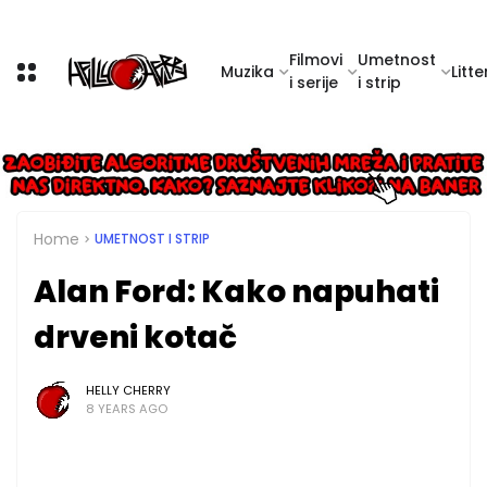
Filmovi
Umetnost
Muzika
Litte
i serije
i strip
Home
UMETNOST I STRIP
Alan Ford: Kako napuhati
drveni kotač
HELLY CHERRY
8 YEARS AGO