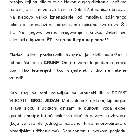
brzojav koji mu diktira oficir. Nakon dugog diktiranja i opširne
poruke, oficir proverava kako je Debeli šef napisao brzojav.
Na njegovo veliko iznenađenje, od mnoštva izdiktiranog
teksta on pronalazi na papiru samo ispisana dva slova: Š i
T... Na njegovo besno reagovanje i kritiku, Debeli šef
lakonski odgovara:
ŠT...zar nisu lijepo napisana!?
Sledeći elitni predstavnik skupine je bivši avijatičar i
tehnološki genije
GRUNF
. On je i tvorac legendarnih parola
tipa:
Tko leti-vrijedi, tko vrijedi-leti , tko ne leti-ne
vrijedi
!
Kao šlag na torti pojavljuje se vrhunski lik NJEGOVE
VISOSTI -
BROJ JEDAN
. Metuzalemski diktator, čiji pogled
isijava zlobu i ubitačni cinizam je duhovni vođa ekipe,
galantni
rasipnik
i učesnik svih ključnih povijesnih zbivanja
(
koja su sve do jednoga, naravno, krivo interpretirana
u
historijskim udžbenicima
)
. Dominantan u svakom pogledu,