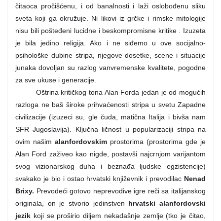
čitaoca pročišćenu, i od banalnosti i laži oslobođenu sliku
sveta koji ga okružuje. Ni likovi iz grčke i rimske mitologije
nisu bili pošteđeni lucidne i beskompromisne kritike . Izuzeta
je bila jedino religija. Ako i ne siđemo u ove socijalno-
psihološke dubine stripa, njegove dosetke, scene i situacije
junaka dovoljan su razlog vanvremenske kvalitete, pogodne
za sve ukuse i generacije.
Oštrina kritičkog tona Alan Forda jedan je od mogućih
razloga ne baš široke prihvaćenosti stripa u svetu Zapadne
civilizacije
(
izuzeci su, gle čuda, matična Italija i bivša nam
SFR Jugoslavija
)
. Ključna ličnost u popularizaciji stripa na
ovim našim
alanfordovskim
prostorima (prostorima gde je
Alan Ford zaživeo kao nigde, postavši najcrnjom varijantom
svog vizionarskog duha i beznađa ljudske egzistencije)
svakako je bio i ostao hrvatski književnik i prevodilac
Nenad
Brixy.
Prevodeći gotovo neprevodive igre reči sa italijanskog
originala, on je stvorio jedinstven
hrvatski alanfordovski
jezik
koji se proširio diljem nekadašnje zemlje
(
tko je čitao,