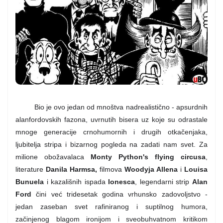
Bio je ovo jedan od mnoštva nadrealistično - apsurdnih
alanfordovskih fazona, uvrnutih bisera uz koje su odrastale
mnoge generacije crnohumornih i drugih otkačenjaka,
ljubitelja stripa i bizarnog pogleda na zadati nam svet. Za
milione obožavalaca
Monty Python's flying circusa
,
literature
Danila Harmsa,
filmova
Woodyja Allena
i
Louisa
Bunuela
i kazališnih ispada
Ionesca
, legendarni strip
Alan
Ford
čini već tridesetak godina vrhunsko zadovoljstvo -
jedan zaseban svet rafiniranog i suptilnog humora,
začinjenog blagom ironijom i sveobuhvatnom kritikom