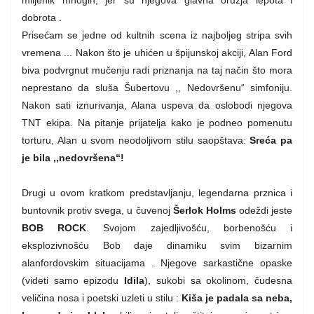
miljenik mnogih, jer su njegova glavna oružja lepota i
dobrota .
Prisećam se jedne od kultnih scena iz najboljeg stripa svih
vremena ... Nakon što je uhićen u špijunskoj akciji, Alan Ford
biva podvrgnut mučenju radi priznanja na taj način što mora
neprestano da sluša Šubertovu ,, Nedovršenu“ simfoniju.
Nakon sati iznurivanja, Alana uspeva da oslobodi njegova
TNT ekipa. Na pitanje prijatelja kako je podneo pomenutu
torturu, Alan u svom neodoljivom stilu saopštava:
Sreća pa
je bila ,,nedovršena“!
Drugi u ovom kratkom predstavljanju, legendarna prznica i
buntovnik protiv svega, u čuvenoj
Šerlok Holms
odeždi jeste
BOB ROCK
. Svojom zajedljivošću, borbenošću i
eksplozivnošću Bob daje dinamiku svim bizarnim
alanfordovskim
situacijama . Njegove sarkastične opaske
(
videti samo epizodu
Idila
)
, sukobi sa okolinom, čudesna
veličina nosa i poetski uzleti u stilu :
Kiša je padala sa neba,