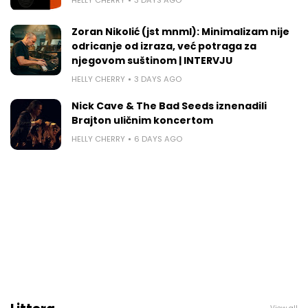
Zoran Nikolić (jst mnml): Minimalizam nije
odricanje od izraza, već potraga za
njegovom suštinom | INTERVJU
HELLY CHERRY
3 DAYS AGO
Nick Cave & The Bad Seeds iznenadili
Brajton uličnim koncertom
HELLY CHERRY
6 DAYS AGO