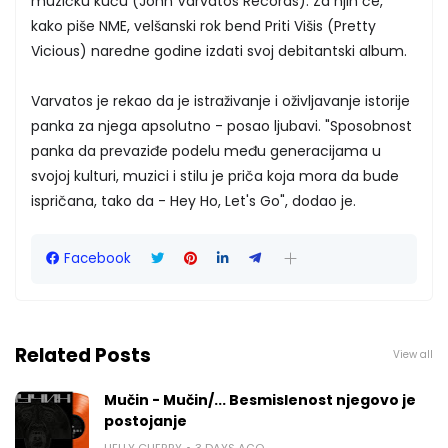
muzičku kuću (John Varvatos Records). Za njih će,
kako piše NME, velšanski rok bend Priti Višis (Pretty
Vicious) naredne godine izdati svoj debitantski album.
Varvatos je rekao da je istraživanje i oživljavanje istorije
panka za njega apsolutno - posao ljubavi. "Sposobnost
panka da prevaziđe podelu među generacijama u
svojoj kulturi, muzici i stilu je priča koja mora da bude
ispričana, tako da - Hey Ho, Let's Go", dodao je.
Facebook
Related Posts
View all
Mučin - Mučin/... Besmislenost njegovo je
postojanje
HELLY CHERRY
3 DAYS AGO