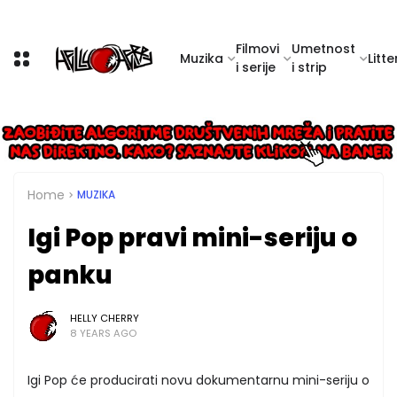
Filmovi
Umetnost
Muzika
Litte
i serije
i strip
Home
MUZIKA
Igi Pop pravi mini-seriju o
panku
HELLY CHERRY
8 YEARS AGO
Igi Pop će producirati novu dokumentarnu mini-seriju o