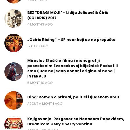
BEZ "DRAGI MOJI" - Lidija Jelisavčić Ćirić
(SOLARIS) 2017
4 MONTHS AGO
„Osiris Rising“ – SF noar koji se ne propušta
17 DAYS AGO
Miroslav Stašić o filmu i monografiji
posvećenim Zvoncekovoj bilježnici: Podsetili
smo ljude na jedan dobar i originalni bend |
INTERVJU
5 MONTHS AGO
Dina: Roman o prirodi, politici i ljudskom umu
ABOUT A MONTH AGO
Knjigovanje: Razgovor sa Nenadom Popovićem,
urednikom Helly Cherry vebzina