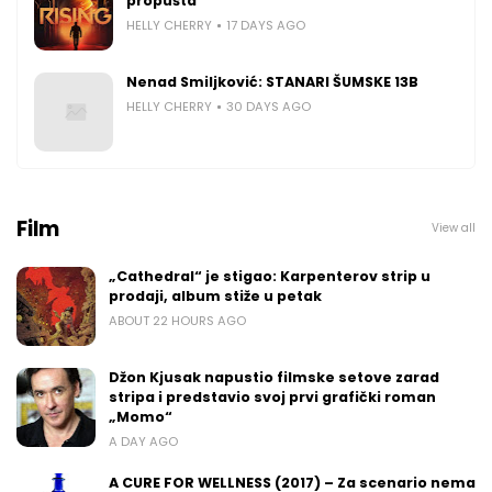
propušta
HELLY CHERRY
17 DAYS AGO
Nenad Smiljković: STANARI ŠUMSKE 13B
HELLY CHERRY
30 DAYS AGO
Film
View all
„Cathedral“ je stigao: Karpenterov strip u
prodaji, album stiže u petak
ABOUT 22 HOURS AGO
Džon Kjusak napustio filmske setove zarad
stripa i predstavio svoj prvi grafički roman
„Momo“
A DAY AGO
A CURE FOR WELLNESS (2017) – Za scenario nema