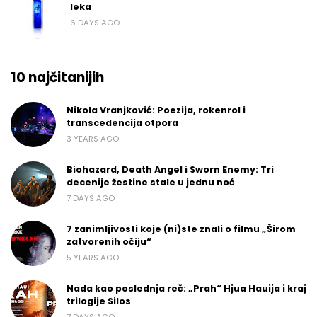
leka
6 DAYS AGO
10 najčitanijih
Nikola Vranjković: Poezija, rokenrol i
transcedencija otpora
3 YEARS AGO
Biohazard, Death Angel i Sworn Enemy: Tri
decenije žestine stale u jednu noć
7 DAYS AGO
7 zanimljivosti koje (ni)ste znali o filmu „Širom
zatvorenih očiju“
5 YEARS AGO
Nada kao poslednja reč: „Prah“ Hjua Hauija i kraj
trilogije Silos
7 DAYS AGO