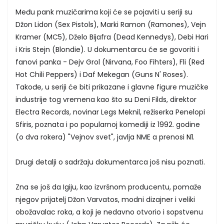
Među pank muzičarima koji će se pojaviti u seriji su
Džon Lidon (Sex Pistols), Marki Ramon (Ramones), Vejn
Kramer (MC5), Dželo Bijafra (Dead Kennedys), Debi Hari
i Kris Stejn (Blondie). U dokumentarcu će se govoriti i
fanovi panka - Dejv Grol (Nirvana, Foo Fihters), Fli (Red
Hot Chili Peppers) i Daf Mekegan (Guns N' Roses).
Takođe, u seriji će biti prikazane i glavne figure muzičke
industrije tog vremena kao što su Deni Filds, direktor
Electra Records, novinar Legs Meknil, režiserka Penelopi
Sfiris, poznata i po popularnoj komediji iz 1992. godine
(o dva rokera) "Vejnov svet", javlja NME a prenosi
N1
.
Drugi detalji o sadržaju dokumentarca još nisu poznati.
Zna se još da Igiju, kao izvršnom producentu, pomaže
njegov prijatelj Džon Varvatos, modni dizajner i veliki
obožavalac roka, a koji je nedavno otvorio i sopstvenu