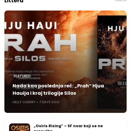
Littera
View all
FEATURED
Nada kao poslednja reč: „Prah“ Hjua
Hauija i kraj trilogije Silos
HELLY CHERRY
7 DAYS AGO
„Osiris Rising“ – SF noar koji se ne