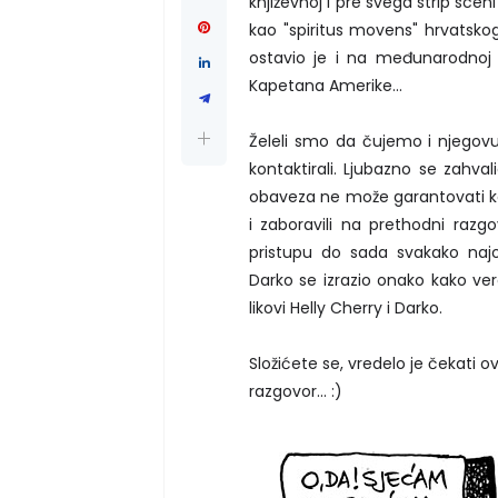
književnoj i pre svega strip sceni
kao "spiritus movens" hrvatskog
ostavio je i na međunarodnoj 
Kapetana Amerike...
Želeli smo da čujemo i njegov
kontaktirali. Ljubazno se zahv
obaveza ne može garantovati ka
i zaboravili na prethodni razg
pristupu do sada svakako najor
Darko se izrazio onako kako vero
likovi Helly Cherry i Darko.
Složićete se, vredelo je čekati 
razgovor... :)