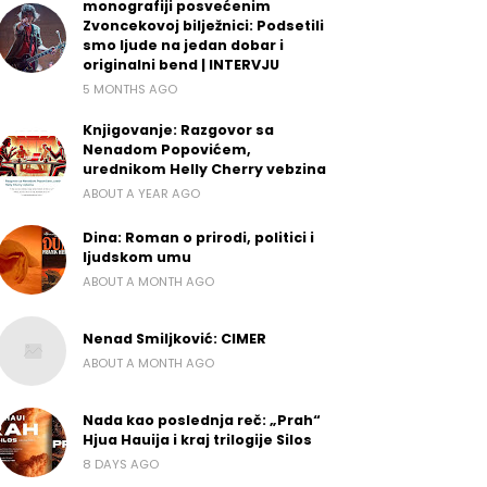
monografiji posvećenim
Zvoncekovoj bilježnici: Podsetili
smo ljude na jedan dobar i
originalni bend | INTERVJU
5 MONTHS AGO
Knjigovanje: Razgovor sa
Nenadom Popovićem,
urednikom Helly Cherry vebzina
ABOUT A YEAR AGO
Dina: Roman o prirodi, politici i
ljudskom umu
ABOUT A MONTH AGO
Nenad Smiljković: CIMER
ABOUT A MONTH AGO
Nada kao poslednja reč: „Prah“
Hjua Hauija i kraj trilogije Silos
8 DAYS AGO