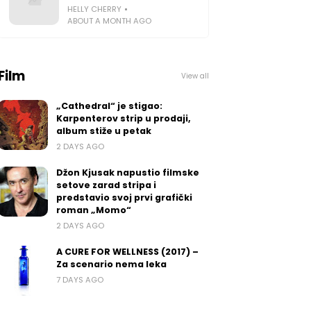
HELLY CHERRY
ABOUT A MONTH AGO
Film
View all
„Cathedral“ je stigao:
Karpenterov strip u prodaji,
album stiže u petak
2 DAYS AGO
Džon Kjusak napustio filmske
setove zarad stripa i
predstavio svoj prvi grafički
roman „Momo“
2 DAYS AGO
A CURE FOR WELLNESS (2017) –
Za scenario nema leka
7 DAYS AGO