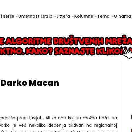
i serije
Umetnost i strip
Littera
Kolumne
Tema
O nama
. Darko Macan
eviše predstavljati. Ali za one koji su možda bežali sa
Darko je već nekoliko decenija aktivan na regionalnoj