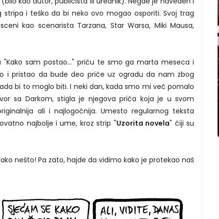
 (bilo kao autor, publicista ili urednik). Negde je naveden i
 stripa i teško da bi neko ovo mogao osporiti. Svoj trag
sceni kao scenarista Tarzana, Star Warsa, Miki Mausa,
u "Kako sam postao..." priču te smo ga marta meseca i
alio i pristao da bude deo priče uz ogradu da nam zbog
da bi to moglo biti. I neki dan, kada smo mi već pomalo
ovor sa Darkom, stigla je njegova priča koja je u svom
iginalnija ali i najlogočnija. Umesto regularnog teksta
vatno najbolje i ume, kroz strip "
Uzorita novela
" čiji su
ovako nešto! Pa zato, hajde da vidimo kako je protekao naš