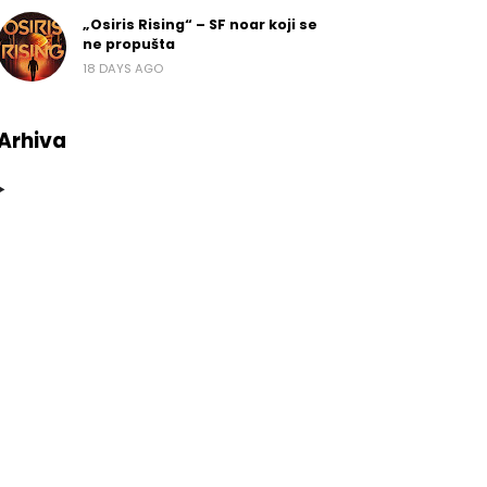
„Osiris Rising“ – SF noar koji se
ne propušta
18 DAYS AGO
Arhiva