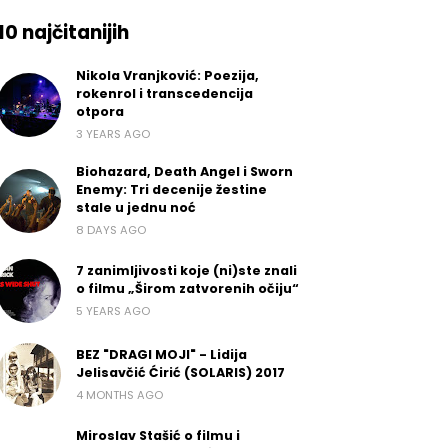
10 najčitanijih
Nikola Vranjković: Poezija,
rokenrol i transcedencija
otpora
3 YEARS AGO
Biohazard, Death Angel i Sworn
Enemy: Tri decenije žestine
stale u jednu noć
8 DAYS AGO
7 zanimljivosti koje (ni)ste znali
o filmu „Širom zatvorenih očiju“
5 YEARS AGO
BEZ "DRAGI MOJI" - Lidija
Jelisavčić Ćirić (SOLARIS) 2017
4 MONTHS AGO
Miroslav Stašić o filmu i