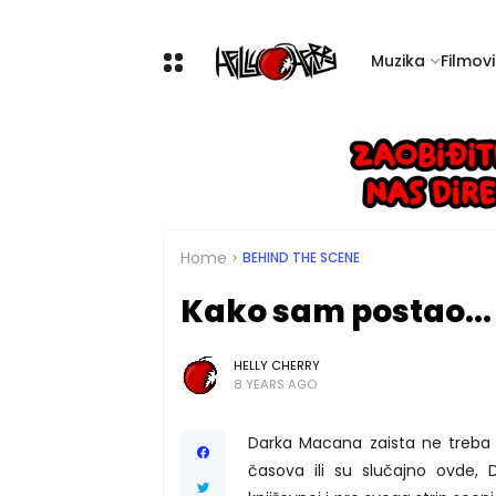
Muzika
Filmovi 
Home
BEHIND THE SCENE
Kako sam postao..
HELLY CHERRY
8 YEARS AGO
Darka Macana zaista ne treba pr
časova ili su slučajno ovde, 