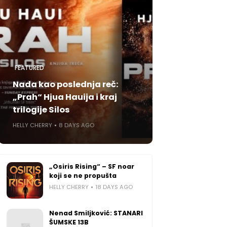
FEATURED
Nada kao poslednja reč:
„Prah“ Hjua Hauija i kraj
trilogije Silos
HELLY CHERRY
8 DAYS AGO
„Osiris Rising“ – SF noar
koji se ne propušta
HELLY CHERRY
18 DAYS AGO
Nenad Smiljković: STANARI
ŠUMSKE 13B