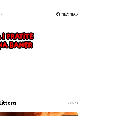
13k
3k
Littera
View all