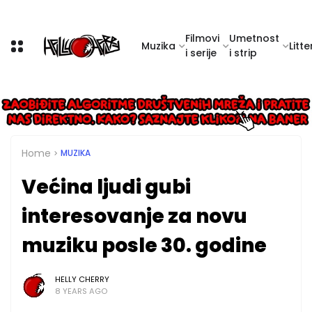
Filmovi
Umetnost
Muzika
Litte
i serije
i strip
Home
MUZIKA
Većina ljudi gubi
interesovanje za novu
muziku posle 30. godine
HELLY CHERRY
8 YEARS AGO