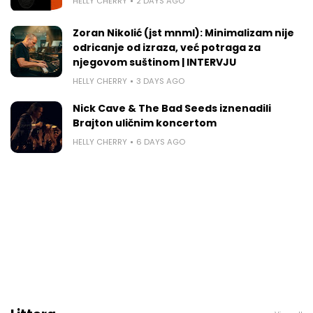
HELLY CHERRY
2 DAYS AGO
Zoran Nikolić (jst mnml): Minimalizam nije
odricanje od izraza, već potraga za
njegovom suštinom | INTERVJU
HELLY CHERRY
3 DAYS AGO
Nick Cave & The Bad Seeds iznenadili
Brajton uličnim koncertom
HELLY CHERRY
6 DAYS AGO