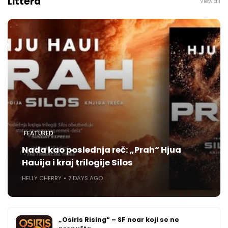
Littera
View all
FEATURED
Nada kao poslednja reč: „Prah“ Hjua
Hauija i kraj trilogije Silos
HELLY CHERRY
7 DAYS AGO
„Osiris Rising“ – SF noar koji se ne