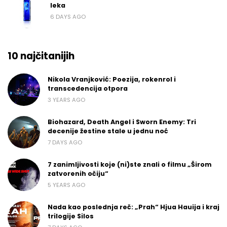
leka
6 DAYS AGO
10 najčitanijih
Nikola Vranjković: Poezija, rokenrol i
transcedencija otpora
3 YEARS AGO
Biohazard, Death Angel i Sworn Enemy: Tri
decenije žestine stale u jednu noć
7 DAYS AGO
7 zanimljivosti koje (ni)ste znali o filmu „Širom
zatvorenih očiju“
5 YEARS AGO
Nada kao poslednja reč: „Prah“ Hjua Hauija i kraj
trilogije Silos