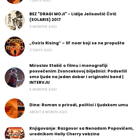
7 DAYS AGO
BEZ "DRAGI MOJI" - Lidija Jelisavčić Ćirić
(SOLARIS) 2017
3 MONTHS AGO
„Osiris Rising“ – SF noar koji se ne propušta
17 DAYS AGO
Miroslav Stašić o filmu i monografiji
posvećenim Zvoncekovoj bilježnici: Podsetili
smo ljude na jedan dobar i originalni bend |
INTERVJU
5 MONTHS AGO
Dina: Roman o prirodi, politici i ljudskom umu
ABOUT A MONTH AGO
Knjigovanje: Razgovor sa Nenadom Popovićem,
urednikom Helly Cherry vebzina