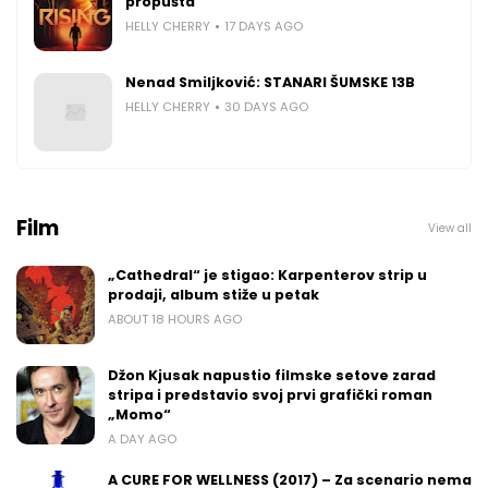
propušta
HELLY CHERRY
17 DAYS AGO
Nenad Smiljković: STANARI ŠUMSKE 13B
HELLY CHERRY
30 DAYS AGO
Film
View all
„Cathedral“ je stigao: Karpenterov strip u
prodaji, album stiže u petak
ABOUT 18 HOURS AGO
Džon Kjusak napustio filmske setove zarad
stripa i predstavio svoj prvi grafički roman
„Momo“
A DAY AGO
A CURE FOR WELLNESS (2017) – Za scenario nema