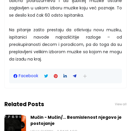
obično podrazumeva i da ljubitelj muzike ostane
zaglavljen u uskom izboru muzike koju već poznaje. To
se desilo kod čak 60 odsto ispitanika.
Na pitanje zašto prestaju da otkrivaju novu muziku,
ispitanici navode najrazličitije razloge – od
preokupiranosti decom i porodicom, pa do toga da su
preplavljeni velikim izborom muzike sa kojom ne mogu
da izađu na kraj.
Facebook
Related Posts
View all
Mučin - Mučin/... Besmislenost njegovo je
postojanje