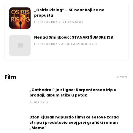
„Osiris Rising“ – SF noar koji se ne
propušta
HELLY CHERRY
17 DAYS AGO
Nenad Smiljković: STANARI ŠUMSKE 13B
HELLY CHERRY
ABOUT A MONTH AGO
Film
View all
„Cathedral“ je stigao: Karpenterov strip u
prodaji, album stiže u petak
A DAY AGO
Džon Kjusak napustio filmske setove zarad
stripa i predstavio svoj prvi grafički roman
„Momo“