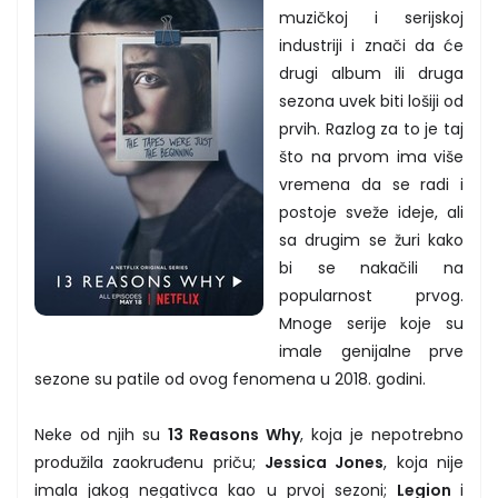
muzičkoj i serijskoj
industriji i znači da će
drugi album ili druga
sezona uvek biti lošiji od
prvih. Razlog za to je taj
što na prvom ima više
vremena da se radi i
postoje sveže ideje, ali
sa drugim se žuri kako
bi se nakačili na
popularnost prvog.
Mnoge serije koje su
imale genijalne prve
sezone su patile od ovog fenomena u 2018. godini.
Neke od njih su
13 Reasons Why
, koja je nepotrebno
produžila zaokruđenu priču;
Jessica Jones
, koja nije
imala jakog negativca kao u prvoj sezoni;
Legion
i