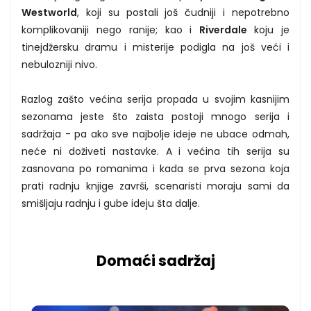
Westworld
, koji su postali još čudniji i nepotrebno
komplikovaniji nego ranije; kao i
Riverdale
koju je
tinejdžersku dramu i misterije podigla na još veći i
nebulozniji nivo.
Razlog zašto većina serija propada u svojim kasnijim
sezonama jeste što zaista postoji mnogo serija i
sadržaja - pa ako sve najbolje ideje ne ubace odmah,
neće ni doživeti nastavke. A i većina tih serija su
zasnovana po romanima i kada se prva sezona koja
prati radnju knjige završi, scenaristi moraju sami da
smišljaju radnju i gube ideju šta dalje.
Domaći sadržaj