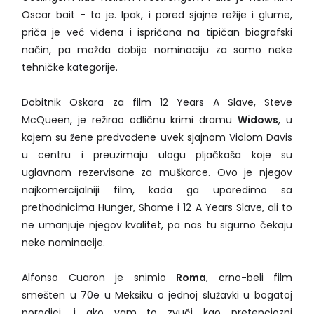
Oscar bait - to je. Ipak, i pored sjajne režije i glume,
priča je već viđena i ispričana na tipičan biografski
način, pa možda dobije nominaciju za samo neke
tehničke kategorije.
Dobitnik Oskara za film 12 Years A Slave, Steve
McQueen, je režirao odličnu krimi dramu
Widows
, u
kojem su žene predvođene uvek sjajnom Violom Davis
u centru i preuzimaju ulogu pljačkaša koje su
uglavnom rezervisane za muškarce. Ovo je njegov
najkomercijalniji film, kada ga uporedimo sa
prethodnicima Hunger, Shame i 12 A Years Slave, ali to
ne umanjuje njegov kvalitet, pa nas tu sigurno čekaju
neke nominacije.
Alfonso Cuaron je snimio
Roma
, crno-beli film
smešten u 70e u Meksiku o jednoj služavki u bogatoj
porodici, i ako vam to zvuči kao pretenciozni