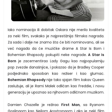
Iako nominacija ili dobitak Oskara nije merilo kvaliteta
za neki film, svakako je najprestižnija filmska nagrada.
Za sada i dalje ne znamo šta će biti nominovano, ali se
već nagađa da će muzičke drame A Star Is Born i
Bohemian Rhapsody pokupiti neke nagrade.
A Star Is
Born
je zacementirao Lady Gagu kao najpopularniju
pop zvezde današnjice, i pokazao da je Bradley Cooper
podjednako sposoban kao režiser i kao glumac.
Bohemian Rhapsody
nije tako sjajan film kakav Queen
zaslužuje, ali je Rami Malek odličan kao Freddie, i novu
generaciju je upoznao sa njihovom odličnom muzikom.
Damien Chazelle je režirao
First Man
, sa Ryanom
Goslingom kao Neilom Arostrongom i ako je neki film