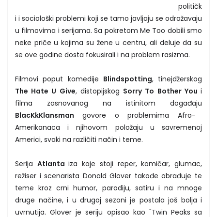
političk
i i sociološki problemi koji se tamo javljaju se odražavaju
u filmovima i serijama. Sa pokretom Me Too dobili smo
neke priče u kojima su žene u centru, ali deluje da su
se ove godine dosta fokusirali i na problem rasizma.
Filmovi poput komedije
Blindspotting
, tinejdžerskog
The Hate U Give
, distopijskog
Sorry To Bother You
i
filma zasnovanog na istinitom događaju
BlacKkKlansman
govore o problemima Afro-
Amerikanaca i njihovom položaju u savremenoj
Americi, svaki na različiti način i teme.
Serija
Atlanta
iza koje stoji reper, komičar, glumac,
režiser i scenarista Donald Glover takođe obrađuje te
teme kroz crni humor, parodiju, satiru i na mnoge
druge načine, i u drugoj sezoni je postala još bolja i
uvrnutija. Glover je seriju opisao kao "Twin Peaks sa