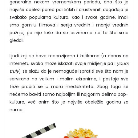
generalno nekom vremenskom periodu, ono što je
najviše obeleži pored političkih i društvenih događaja je
svakako popularna kultura. Kao i svake godine, imali
smo gomilu filmova i serija vrednih i manje vrednih
pažnje, pa nije loše da se osvrnemo na to šta smo
gledali.
Ljudi koji se bave recenzijama i kritikama (a danas na
internetu svako može iskazati svoje mišljenje pa i
yours
truly
) se slažu da je nemoguće ispratiti sve što nam je
servirano na velikim i malim ekranima, i postaje sve
teže probiti se u moru mediokriteta. Zbog toga se
nećemo baviti samo najboljim ili najgorim delima pop-
kulture, već onim što je najviše obeležilo godinu za
nama.