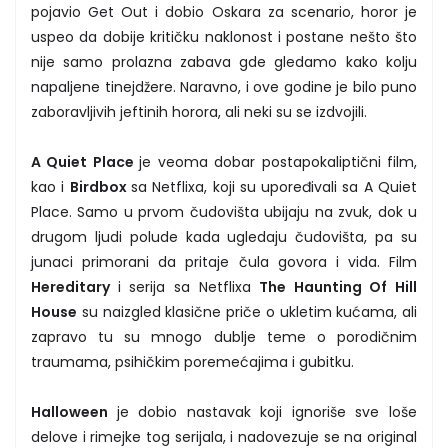
pojavio Get Out i dobio Oskara za scenario, horor je
uspeo da dobije kritičku naklonost i postane nešto što
nije samo prolazna zabava gde gledamo kako kolju
napaljene tinejdžere. Naravno, i ove godine je bilo puno
zaboravljivih jeftinih horora, ali neki su se izdvojili.
A Quiet Place
je veoma dobar postapokaliptični film,
kao i
Birdbox
sa Netflixa, koji su upoređivali sa A Quiet
Place. Samo u prvom čudovišta ubijaju na zvuk, dok u
drugom ljudi polude kada ugledaju čudovišta, pa su
junaci primorani da pritaje čula govora i vida. Film
Hereditary
i serija sa Netflixa
The Haunting Of Hill
House
su naizgled klasične priče o ukletim kućama, ali
zapravo tu su mnogo dublje teme o porodičnim
traumama, psihičkim poremećajima i gubitku.
Halloween
je dobio nastavak koji ignoriše sve loše
delove i rimejke tog serijala, i nadovezuje se na original