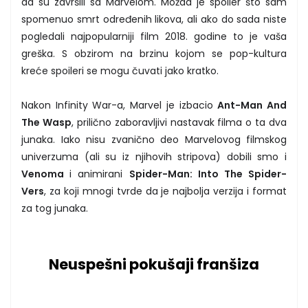
da su završili sa Marvelom. Možda je spoiler što sam
spomenuo smrt određenih likova, ali ako do sada niste
pogledali najpopularniji film 2018. godine to je vaša
greška. S obzirom na brzinu kojom se pop-kultura
kreće spoileri se mogu čuvati jako kratko.
Nakon Infinity War-a, Marvel je izbacio
Ant-Man And
The Wasp
, prilično zaboravljivi nastavak filma o ta dva
junaka. Iako nisu zvanično deo Marvelovog filmskog
univerzuma (ali su iz njihovih stripova) dobili smo i
Venoma
i animirani
Spider-Man: Into The Spider-
Vers
, za koji mnogi tvrde da je najbolja verzija i format
za tog junaka.
Neuspešni pokušaji franšiza