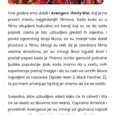
Ove godine smo dobili i
Avengers: Ifinity War
, koji je na
prvom mestu najgledanijih filmova. Sada kada su u
filmu okupljeni bukvalno svi heroji koji su se do sada
pojavili, zaista je bilo uzbudljivo gledati ih zajedno, i
pored ogromnog broja likova, svi su manje-više dobili
prostora u filmu. Mnogi su rekli da je završnica filma
veoma emotivna, jer su mnogi likovi izgubili život i
postali pepeo kada je Thanos izvršio genocid polovine
ljudske populacije. Ipak, kada znamo da u svetu ovih
superheroja postoji magija i da su neki od umrlih likova
najvaljeni za nastavke (Spider-Man 2, Black Panther 2),
to po meni umanjuje taj kraj jer znamo da će se vratiti.
Svejedno, biće uzbudljivo videti kako će ih oživeti i šta
će se desiti sa likovima Iron Mana, Captaina Americe i
prvobitnih Avengersa jer su mnogi od glumaca najavili