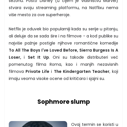
sezonu. Pošto Disney (u čijem je vlasništvu Marvel)
stvara svoju streaming platformu, na Natflixu nema
više mesta za ove superheroje.
Netflix je oduvek bio popularniji kada su serije u pitanju,
ali deluje da se sada šire i na filmove - a kod publike su
najviše pažnje postigle njihove romantične komedije
To All The Boys I've Loved Before, Sierra Burgess Is A
Loser,
i
Set It Up
. Oni su takođe distributeri već
pomenutog filma Roma, kao i manjih nezavisnih
filmova
Private Life
i
The Kindergarten Teacher
, koji
imaju veoma visoke ocene od kritičara i sjajni su.
Sophmore slump
Ovaj termin se koristi u