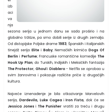
el
izb
aci
va
nja
sezona serija u jednom danu se sada proširio i na
globalno tržišze, pa smo dobili serije iz drugih zemalja.
Od distopijske Poljske drame
1983
; Španskih i Italijanskih
tinejdž serija
Elite
i
Baby
; Nemačkih krimića
Dogs Of
Berlin
i
Perfume
; Francuske romantične komedije
The
Hook Up Plan
; do Turskih, Indijskih i Meksičkih fantazija
The Protector
,
Ghoul
i
Diablero
- Netflix se oprobao u
svim žanrovima i pokazuje različite priče iz drugačijih
kultura.
Najveće iznenađenje je bila otkazivanje Marvelovih
serija,
Dardevila, Luke Cagea
i
Iron Fista
, dok će se
Jessica Jones
i
The Punisher
vratiti za treću i drugu