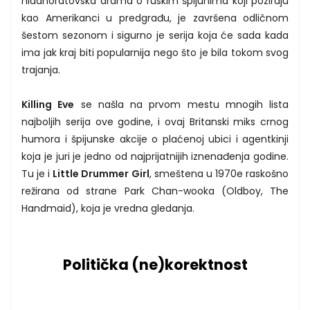
hladnoratovska drama o ruskim špijunima koji poziraju
kao Amerikanci u predgrađu, je završena odličnom
šestom sezonom i sigurno je serija koja će sada kada
ima jak kraj biti popularnija nego što je bila tokom svog
trajanja.
Killing Eve
se našla na prvom mestu mnogih lista
najboljih serija ove godine, i ovaj Britanski miks crnog
humora i špijunske akcije o plaćenoj ubici i agentkinji
koja je juri je jedno od najprijatnijih iznenađenja godine.
Tu je i
Little Drummer Girl
, smeštena u 1970e raskošno
režirana od strane Park Chan-wooka (Oldboy, The
Handmaid), koja je vredna gledanja.
Politička (ne)korektnost