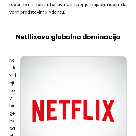
reperima" i zaista taj uvrnuti spoj je najbolji način da
vam predstavimo Atlantu.
Netflixova globalna dominacija
Ne
tfli
x i
nji
ho
v
bin
ge
m
od