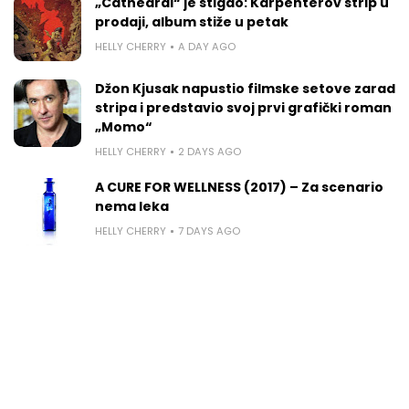
„Cathedral“ je stigao: Karpenterov strip u
prodaji, album stiže u petak
HELLY CHERRY
A DAY AGO
Džon Kjusak napustio filmske setove zarad
stripa i predstavio svoj prvi grafički roman
„Momo“
HELLY CHERRY
2 DAYS AGO
A CURE FOR WELLNESS (2017) – Za scenario
nema leka
HELLY CHERRY
7 DAYS AGO