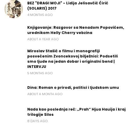
BEZ "DRAGI MOJI" - Lidija Jelisavčić Ćirić
(SOLARIS) 2017
4 MONTHS AGO
Knjigovanje: Razgovor sa Nenadom Popovićem,
urednikom Helly Cherry vebzina
ABOUT A YEAR AGO
Miroslav Stašić o filmu i monografiji
posvećenim Zvoncekovoj bilježnici: Podsetili
smo ljude na jedan dobar i originalni bend |
INTERVJU
5 MONTHS AGO
Dina: Roman o prirodi, politici i ljudskom umu
ABOUT A MONTH AGO
Nada kao poslednja reč: „Prah“ Hjua Hauija i kraj
trilogije Silos
8 DAYS AGO