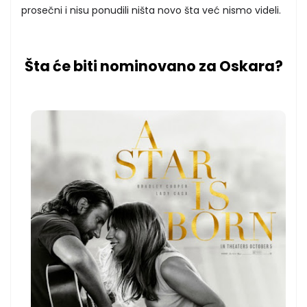
prosečni i nisu ponudili ništa novo šta već nismo videli.
Šta će biti nominovano za Oskara?