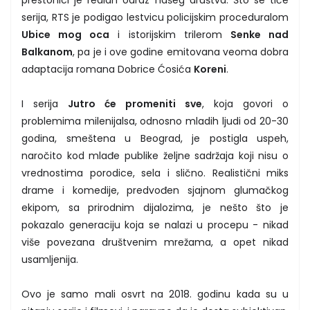
prestonici je realan odraz našeg društva. Što se tiče
serija, RTS je podigao lestvicu policijskim proceduralom
Ubice mog oca
i istorijskim trilerom
Senke nad
Balkanom
, pa je i ove godine emitovana veoma dobra
adaptacija romana Dobrice Ćosića
Koreni
.
I serija
Jutro će promeniti sve
, koja govori o
problemima milenijalsa, odnosno mladih ljudi od 20-30
godina, smeštena u Beograd, je postigla uspeh,
naročito kod mlađe publike željne sadržaja koji nisu o
vrednostima porodice, sela i slično. Realistični miks
drame i komedije, predvođen sjajnom glumačkog
ekipom, sa prirodnim dijalozima, je nešto što je
pokazalo generaciju koja se nalazi u procepu - nikad
više povezana društvenim mrežama, a opet nikad
usamljenija.
Ovo je samo mali osvrt na 2018. godinu kada su u