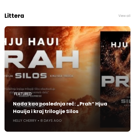
Littera
View all
FEATURED
Nada kao poslednja reč: „Prah“ Hjua
Hauija i kraj trilogije Silos
HELLY CHERRY
8 DAYS AGO