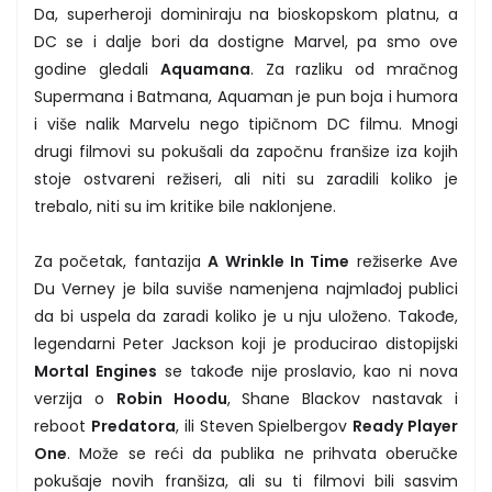
Da, superheroji dominiraju na bioskopskom platnu, a
DC se i dalje bori da dostigne Marvel, pa smo ove
godine gledali
Aquamana
. Za razliku od mračnog
Supermana i Batmana, Aquaman je pun boja i humora
i više nalik Marvelu nego tipičnom DC filmu. Mnogi
drugi filmovi su pokušali da započnu franšize iza kojih
stoje ostvareni režiseri, ali niti su zaradili koliko je
trebalo, niti su im kritike bile naklonjene.
Za početak, fantazija
A Wrinkle In Time
režiserke Ave
Du Verney je bila suviše namenjena najmlađoj publici
da bi uspela da zaradi koliko je u nju uloženo. Takođe,
legendarni Peter Jackson koji je producirao distopijski
Mortal Engines
se takođe nije proslavio, kao ni nova
verzija o
Robin Hoodu
, Shane Blackov nastavak i
reboot
Predatora
, ili Steven Spielbergov
Ready Player
One
. Može se reći da publika ne prihvata oberučke
pokušaje novih franšiza, ali su ti filmovi bili sasvim