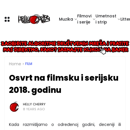
Filmovi
Umetnost
Muzika
Litte
i serije
i strip
Home
FILM
Osvrt na filmsku i serijsku
2018. godinu
HELLY CHERRY
8 YEARS AGO
Kada razmišljamo o određenoj godini, deceniji ili