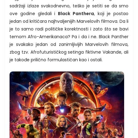
sadržaji izlaze svakodnevno, teško je setiti se da smo
ove godine gledali i
Black Panthera
, koji je postao
jedan od kritičara najhvaljenijih Marvelovih filmova. Da li
je to samo radi političke korektnosti i zato što se bavi
temom Afro-Amerikanaca? Pa i da i ne. Black Panther
je svakako jedan od zanimljivijih Marvelovih filmova,
zbog tzv. Afrofuturističkog setinga fiktivne Vakande, ali
je takođe prilično formulastičan kao i ostali.