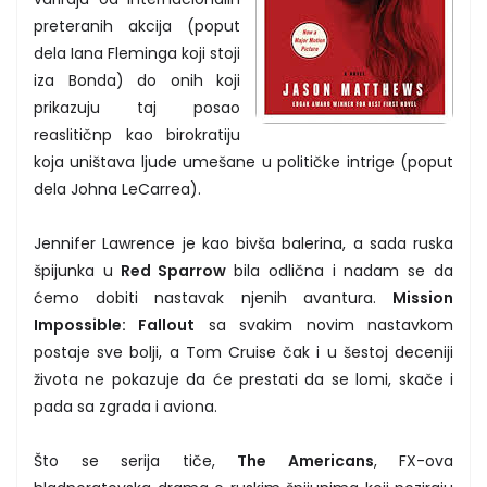
preteranih akcija (poput
dela Iana Fleminga koji stoji
iza Bonda) do onih koji
prikazuju taj posao
reaslitičnp kao birokratiju
koja uništava ljude umešane u političke intrige (poput
dela Johna LeCarrea).
Jennifer Lawrence je kao bivša balerina, a sada ruska
špijunka u
Red Sparrow
bila odlična i nadam se da
ćemo dobiti nastavak njenih avantura.
Mission
Impossible: Fallout
sa svakim novim nastavkom
postaje sve bolji, a Tom Cruise čak i u šestoj deceniji
života ne pokazuje da će prestati da se lomi, skače i
pada sa zgrada i aviona.
Što se serija tiče,
The Americans
, FX-ova