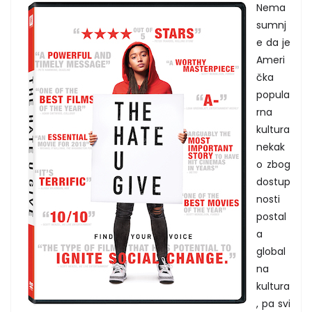
Nema
sumnj
e da je
Ameri
čka
popula
rna
kultura
nekak
o zbog
dostup
nosti
postal
a
global
na
kultura
, pa svi