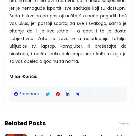
pitanju serije i filmovi, i naravno da je dosta subjektivan,
jer je nemoguće ispartiti sve sadržaje koji su dostupni.
Sada bukvalno ne postoji nešto što neće pogoditi baš
vaš ukus, jer postoji sadržaj za sve i svakoga, samo je
pitanje da li je kvalitetna - a opet i to je dosta
subjektivno. Zato se zavalite u najudobniju fotelju,
uključite tv, laptop, kompjuter, ili prošetajte do
bioskopa, i nađite neko delo popularne kulture koje je
za vas obeležilo godinu za nama.
Milan Đuričić
Facebook
Related Posts
View all