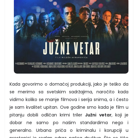
Kada govorimo o domaćoj produkciji, jako je teško da
se merimo sa svetskim sadržajima, naročito kada
vidimo koliko se manje filmova i serija snima, a i često
je sam kvalitet upitan. Ove godine smo kada je film u
pitanju dobili odličan krimi triler
Južni vetar
, koji je
dobar ne samo po našim standardima nego i
generalno. Urbana priča o kriminalu i korupciji u