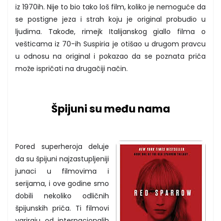
iz 1970ih. Nije to bio tako loš film, koliko je nemoguće da
se postigne jeza i strah koju je original probudio u
ljudima. Takođe, rimejk Italijanskog giallo filma o
vešticama iz 70-ih Suspiria je otišao u drugom pravcu
u odnosu na original i pokazao da se poznata priča
može ispričati na drugačiji način.
Špijuni su među nama
Pored superheroja deluje
da su špijuni najzastupljeniji
junaci u filmovima i
serijama, i ove godine smo
dobili nekoliko odličnih
špijunskih priča. Ti filmovi
variraju od internacionalih