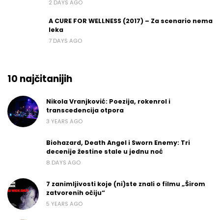
2 DAYS AGO
A CURE FOR WELLNESS (2017) – Za scenario nema
leka
7 DAYS AGO
10 najčitanijih
Nikola Vranjković: Poezija, rokenrol i
transcedencija otpora
3 YEARS AGO
Biohazard, Death Angel i Sworn Enemy: Tri
decenije žestine stale u jednu noć
8 DAYS AGO
7 zanimljivosti koje (ni)ste znali o filmu „Širom
zatvorenih očiju“
5 YEARS AGO