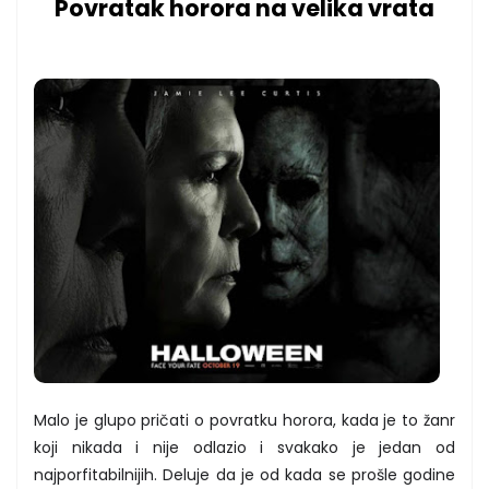
Povratak horora na velika vrata
Malo je glupo pričati o povratku horora, kada je to žanr
koji nikada i nije odlazio i svakako je jedan od
najporfitabilnijih. Deluje da je od kada se prošle godine