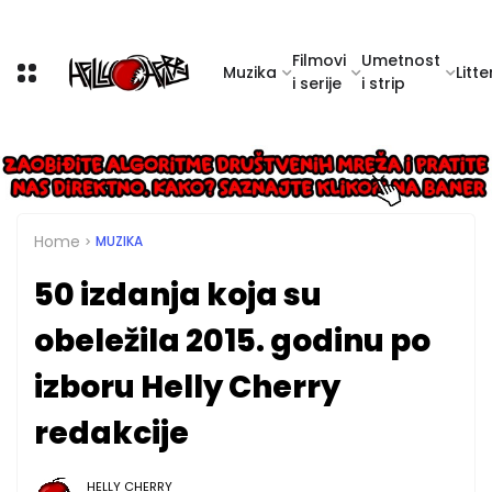
Filmovi
Umetnost
Muzika
Litte
i serije
i strip
Home
MUZIKA
50 izdanja koja su
obeležila 2015. godinu po
izboru Helly Cherry
redakcije
HELLY CHERRY