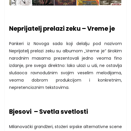
Neprijatelj prelazi zeku – Vreme je
Pankeri iz Novoga sada koji delalju pod nazivom
Neprijatelj prelazi zeku su albumom „Vreme je“ širokim
narodnim masama prezentovali jedno veoma fino
izdanje, pre svega direktno: lako ulazi u uši, ne ostavlja
slušaoca ravnodušnim svojim veselim melodijama,
veoma dobrom produkcijom i konkretnim,
nepretencioznim tekstovima.
Bjesovi – Svetla svetlosti
Milanovački grandžeri, stožeri srpske alternativne scene