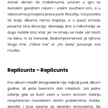
stoner ubrzan do maksimuma, uvučen u igru sa
žestokim garažnim rokom i vrelim southern-om, a u
tekstovima provejava prava punk filozofija. Od početka
do kraja albuma nema stajanja, a u pauzi između
pesama titra distorzija, vibrirajaju žice a mikrofonija se
dugo razlaže kroz etar, jer ne smeju se naše uši navići
na tišinu ni za trenutak. Beskompromisnost je njihovo
drugo ime, „Follow me“ or „Go away“ poručuje ova
muzika.
Replicunts – Replicunts
Prvi album mladih Beograđanki nije najbolji punk album
godine, ali jeste besmrtni duh mladosti. Još jedno
izdanje gde se bunt oseti u svom sirovom izdanju
neopterećen mundanim sitnim problemima. Kratke,
žestoke i brze pesme sa iskrenim emocijama. Na