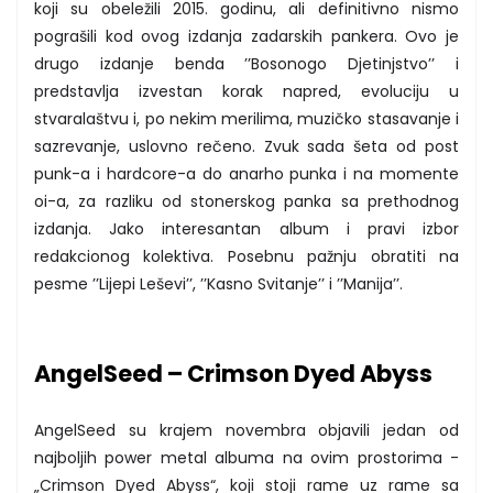
koji su obeležili 2015. godinu, ali definitivno nismo
pograšili kod ovog izdanja zadarskih pankera. Ovo je
drugo izdanje benda ’’Bosonogo Djetinjstvo’’ i
predstavlja izvestan korak napred, evoluciju u
stvaralaštvu i, po nekim merilima, muzičko stasavanje i
sazrevanje, uslovno rečeno. Zvuk sada šeta od post
punk-a i hardcore-a do anarho punka i na momente
oi-a, za razliku od stonerskog panka sa prethodnog
izdanja. Jako interesantan album i pravi izbor
redakcionog kolektiva. Posebnu pažnju obratiti na
pesme ’’Lijepi Leševi’’, ’’Kasno Svitanje’’ i ’’Manija’’.
AngelSeed – Crimson Dyed Abyss
AngelSeed su krajem novembra objavili jedan od
najboljih power metal albuma na ovim prostorima -
„Crimson Dyed Abyss“, koji stoji rame uz rame sa