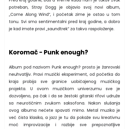
potreban, Stray Dogg je objavio svoj novi album,
„Come Along Wind“, i početak zime je ostao u tom
tonu. Svi smo sentimentalni pred kraj godine, a dobro
je kad imate pravi „saundtrek“ za takvo raspoloženje.
Koromač - Punk enough?
Album pod nazivom Punk enough? prosto je žanrovski
neuhvatljiv. Pravi muzički eksperiment, od početka do
kraja probija sve granice uobičajenog muzičkog
projekta. U ovom muzičkom univerzumu sve je
dozvoljeno, pa čak i da se žestoki gitarski rifovi udruže
sa neurotičnim zvukom saksofona. Nakon slušanja
ovog albuma nećete spavati mirno. Metal muzika je
već čista klasika, a jazz je tu da pokaže svu kreativnu
moć improvizacije i razbije sve prepoznatljive