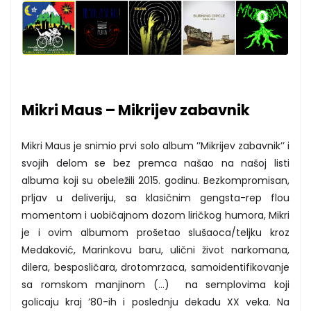
Mikri Maus – Mikrijev zabavnik
Mikri Maus je snimio prvi solo album ’’Mikrijev zabavnik’’ i
svojih delom se bez premca našao na našoj listi
albuma koji su obeležili 2015. godinu. Bezkompromisan,
prljav u deliveriju, sa klasičnim gengsta-rep flou
momentom i uobičajnom dozom liričkog humora, Mikri
je i ovim albumom prošetao slušaoca/teljku kroz
Medaković, Marinkovu baru, ulični život narkomana,
dilera, besposličara, drotomrzaca, samoidentifikovanje
sa romskom manjinom (...) na semplovima koji
golicaju kraj ’80-ih i poslednju dekadu XX veka. Na