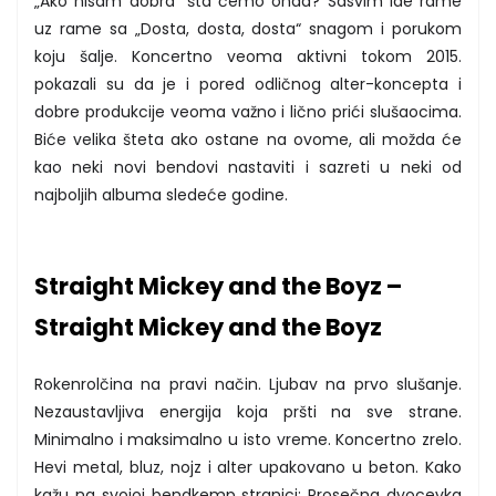
„Ako nisam dobra“ šta ćemo onda? Sasvim ide rame
uz rame sa „Dosta, dosta, dosta“ snagom i porukom
koju šalje. Koncertno veoma aktivni tokom 2015.
pokazali su da je i pored odličnog alter-koncepta i
dobre produkcije veoma važno i lično prići slušaocima.
Biće velika šteta ako ostane na ovome, ali možda će
kao neki novi bendovi nastaviti i sazreti u neki od
najboljih albuma sledeće godine.
Straight Mickey and the Boyz –
Straight Mickey and the Boyz
Rokenrolčina na pravi način. Ljubav na prvo slušanje.
Nezaustavljiva energija koja pršti na sve strane.
Minimalno i maksimalno u isto vreme. Koncertno zrelo.
Hevi metal, bluz, nojz i alter upakovano u beton. Kako
kažu na svojoj bendkemp stranici: Prosečna dvocevka