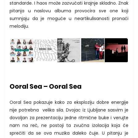
standarde. I haos može zazvučati krajnje skladno. Znak
pitanja u naslovu albuma provocira sve one koji
sumnjaju da je moguće u neartikulisanosti pronaći
melodiju.
Ooral Sea – Ooral Sea
Ooral Sea pokazuje kako za eksploziju dobre energije
nije potrebna velika sila. Dvojac iz Ljubljane sasvim je
dovoljan za prezentaciju jedne ritmične buke i verujte
nam na reč, ne postoji ta zvučna izolacija koja će
sprečiti da se ova muzika daleko čuje. U pitanju je