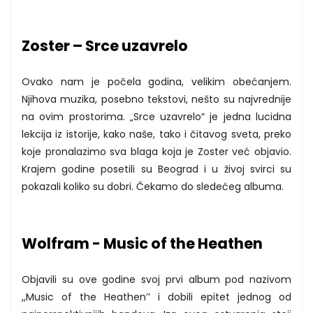
Zoster – Srce uzavrelo
Ovako nam je počela godina, velikim obećanjem.
Njihova muzika, posebno tekstovi, nešto su najvrednije
na ovim prostorima. „Srce uzavrelo“ je jedna lucidna
lekcija iz istorije, kako naše, tako i čitavog sveta, preko
koje pronalazimo sva blaga koja je Zoster već objavio.
Krajem godine posetili su Beograd i u živoj svirci su
pokazali koliko su dobri. Čekamo do sledećeg albuma.
Wolfram - Music of the Heathen
Objavili su ove godine svoj prvi album pod nazivom
,,Music of the Heathen’’ i dobili epitet jednog od