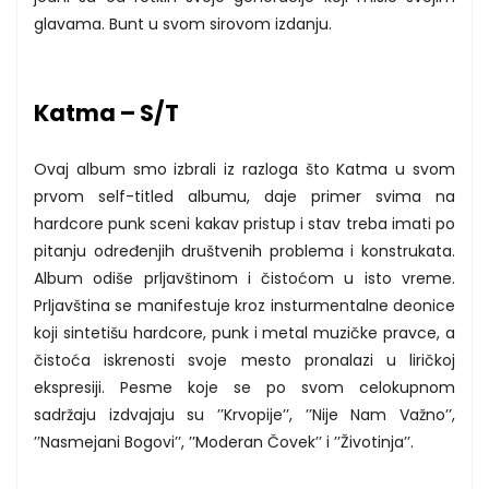
glavama. Bunt u svom sirovom izdanju.
Katma – S/T
Ovaj album smo izbrali iz razloga što Katma u svom
prvom self-titled albumu, daje primer svima na
hardcore punk sceni kakav pristup i stav treba imati po
pitanju određenjih društvenih problema i konstrukata.
Album odiše prljavštinom i čistoćom u isto vreme.
Prljavština se manifestuje kroz insturmentalne deonice
koji sintetišu hardcore, punk i metal muzičke pravce, a
čistoća iskrenosti svoje mesto pronalazi u liričkoj
ekspresiji. Pesme koje se po svom celokupnom
sadržaju izdvajaju su ’’Krvopije’’, ’’Nije Nam Važno’’,
’’Nasmejani Bogovi’’, ’’Moderan Čovek’’ i ’’Životinja’’.