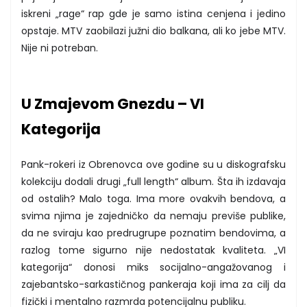
iskreni „rage“ rap gde je samo istina cenjena i jedino
opstaje. MTV zaobilazi južni dio balkana, ali ko jebe MTV.
Nije ni potreban.
U Zmajevom Gnezdu – VI
Kategorija
Pank-rokeri iz Obrenovca ove godine su u diskografsku
kolekciju dodali drugi „full length“ album. Šta ih izdavaja
od ostalih? Malo toga. Ima more ovakvih bendova, a
svima njima je zajedničko da nemaju previše publike,
da ne sviraju kao predrugrupe poznatim bendovima, a
razlog tome sigurno nije nedostatak kvaliteta. „VI
kategorija“ donosi miks socijalno-angažovanog i
zajebantsko-sarkastičnog pankeraja koji ima za cilj da
fizički i mentalno razmrda potencijalnu publiku.