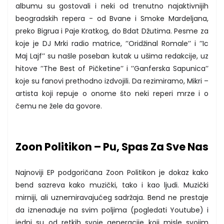
albumu su gostovali i neki od trenutno najaktivnijih
beogradskih repera - od Bvane i Smoke Mardeljana,
preko Bigrua i Paje Kratkog, do Bdat Džutima. Pesme za
koje je DJ Mrki radio matrice, ’’Oridžinal Romale’’ i ’’Ic
Maj Lajf’’ su našle poseban kutak u ušima redakcije, uz
hitove ’’The Best of Pičketine’’ i ’’Ganferska Sapunica’’
koje su fanovi prethodno izdvojili. Da rezimiramo, Mikri –
artista koji repuje o onome što neki reperi mrze i o
čemu ne žele da govore.
Zoon Politikon – Pu, Spas Za Sve Nas
Najnoviji EP podgoričana Zoon Politikon je dokaz kako
bend sazreva kako muzički, tako i kao ljudi. Muzički
mirniji, ali uznemiravajućeg sadržaja. Bend ne prestaje
da iznenađuje na svim poljima (pogledati Youtube) i
jedni su od retkih svoje generacije koji misle svojim