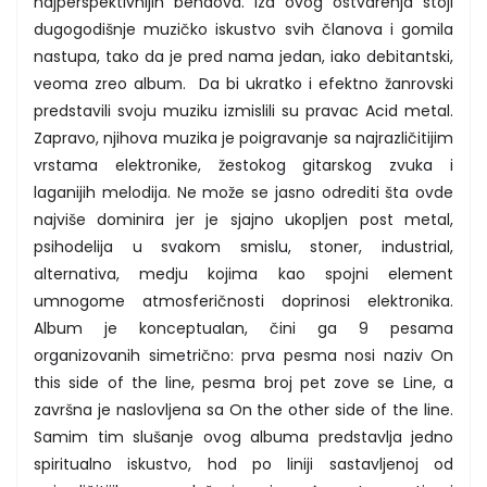
najperspektivnijih bendova. Iza ovog ostvarenja stoji
dugogodišnje muzičko iskustvo svih članova i gomila
nastupa, tako da je pred nama jedan, iako debitantski,
veoma zreo album. Da bi ukratko i efektno žanrovski
predstavili svoju muziku izmislili su pravac Acid metal.
Zapravo, njihova muzika je poigravanje sa najrazličitijim
vrstama elektronike, žestokog gitarskog zvuka i
laganijih melodija. Ne može se jasno odrediti šta ovde
najviše dominira jer je sjajno ukopljen post metal,
psihodelija u svakom smislu, stoner, industrial,
alternativa, medju kojima kao spojni element
umnogome atmosferičnosti doprinosi elektronika.
Album je konceptualan, čini ga 9 pesama
organizovanih simetrično: prva pesma nosi naziv On
this side of the line, pesma broj pet zove se Line, a
završna je naslovljena sa On the other side of the line.
Samim tim slušanje ovog albuma predstavlja jedno
spiritualno iskustvo, hod po liniji sastavljenoj od