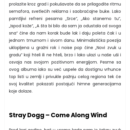
prolazite kroz grad i pokušavate da se prilagodite ritmu
semafora, svetlećih reklama i saobraćajne buke. Lako
pamtljivi refreni pesama „Srce“, „Ako stanemo tu“,
„Ispod kože“, „A šta bi bilo da sam ja odustala od svoga
sna“ čine da nam korak bude lak i daju poleta čak i u
jednom tmurnom i sivom danu. Minimalistička poezija
uklopljena u gražni rok i noise pop čine „Novi zvuk u
gradu“ koji hteli ili ne hteli, brzo i lako ulazi u naše uši i
osvaja nas svojom pozitivnom energijom. Pesme sa
ovog albuma iako su već uspele da dostignu vrhunce
top listi u zemlji i privukle pažnju celog regiona tek će
svoj kvalitet pokazati postajući himne generacijama
koje dolaze.
Stray Dogg – Come Along Wind
Pred kraj godine, baš u vreme kada nam je takav zvuk