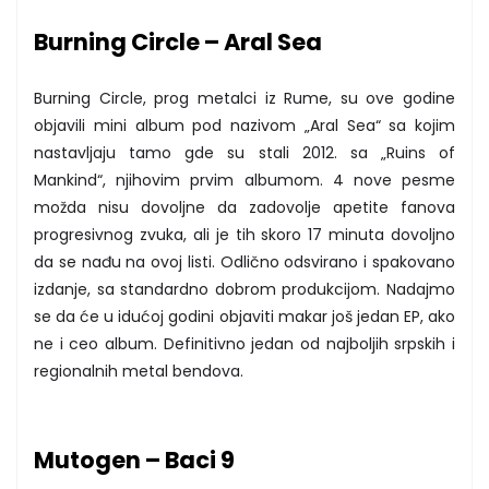
Burning Circle – Aral Sea
Burning Circle, prog metalci iz Rume, su ove godine
objavili mini album pod nazivom „Aral Sea“ sa kojim
nastavljaju tamo gde su stali 2012. sa „Ruins of
Mankind“, njihovim prvim albumom. 4 nove pesme
možda nisu dovoljne da zadovolje apetite fanova
progresivnog zvuka, ali je tih skoro 17 minuta dovoljno
da se nađu na ovoj listi. Odlično odsvirano i spakovano
izdanje, sa standardno dobrom produkcijom. Nadajmo
se da će u idućoj godini objaviti makar još jedan EP, ako
ne i ceo album. Definitivno jedan od najboljih srpskih i
regionalnih metal bendova.
Mutogen – Baci 9