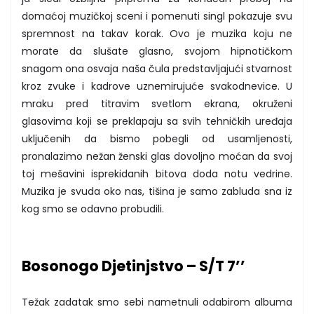
domaćoj muzičkoj sceni i pomenuti singl pokazuje svu
spremnost na takav korak. Ovo je muzika koju ne
morate da slušate glasno, svojom hipnotičkom
snagom ona osvaja naša čula predstavljajući stvarnost
kroz zvuke i kadrove uznemirujuće svakodnevice. U
mraku pred titravim svetlom ekrana, okruženi
glasovima koji se preklapaju sa svih tehničkih uređaja
uključenih da bismo pobegli od usamljenosti,
pronalazimo nežan ženski glas dovoljno moćan da svoj
toj mešavini isprekidanih bitova doda notu vedrine.
Muzika je svuda oko nas, tišina je samo zabluda sna iz
kog smo se odavno probudili.
Bosonogo Djetinjstvo – S/T 7’’
Težak zadatak smo sebi nametnuli odabirom albuma