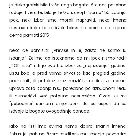
je diskografski bila i više nego bogata, što nas posebno
raduje. I verujte, bilo je teško izdvojiti “samo” 50 izdanja.
Ipak, neki izbor smo morali napraviti, neka imena
izostaviti kako bi zadržali fokus na onima po kojima
ćemo pamtiti 2015.
Neko će pomisliti: „Previše ih je, zašto ne samo 10
izdanja“. Želimo da istaknemo da mi ipak nismo radili
„TOP listu“, niti je ovo bio izbor za „naj izdanje“ godine.
Listu koja je pred vama shvatite kao pregled godine,
podsetnik, ili putokaz kroz muzičku godinu za nama.
Upravo zato izdanja nisu poređana po azbučnom redu
ili numerički, već potpuno nasumično. Ovde su svi
"pobednici" samom činjenicom da su uspeli da se
izdvoje iz bogate ovogodišnje ponude.
Iako na listi ima svima nama dobro znanih imena,
fokus je ipak na širem auditorijumu, manje poznatim