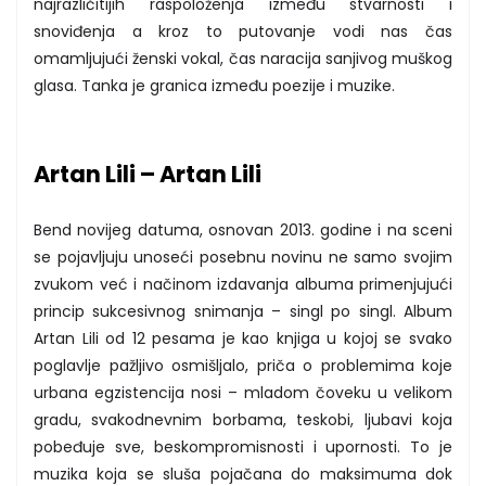
najrazličitijih raspoloženja između stvarnosti i
snoviđenja a kroz to putovanje vodi nas čas
omamljujući ženski vokal, čas naracija sanjivog muškog
glasa. Tanka je granica između poezije i muzike.
Artan Lili – Artan Lili
Bend novijeg datuma, osnovan 2013. godine i na sceni
se pojavljuju unoseći posebnu novinu ne samo svojim
zvukom već i načinom izdavanja albuma primenjujući
princip sukcesivnog snimanja – singl po singl. Album
Artan Lili od 12 pesama je kao knjiga u kojoj se svako
poglavlje pažljivo osmišljalo, priča o problemima koje
urbana egzistencija nosi – mladom čoveku u velikom
gradu, svakodnevnim borbama, teskobi, ljubavi koja
pobeđuje sve, beskompromisnosti i upornosti. To je
muzika koja se sluša pojačana do maksimuma dok