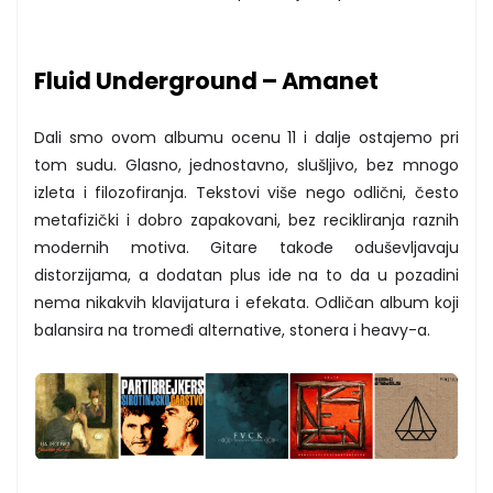
Fluid Underground – Amanet
Dali smo ovom albumu ocenu 11 i dalje ostajemo pri
tom sudu. Glasno, jednostavno, slušljivo, bez mnogo
izleta i filozofiranja. Tekstovi više nego odlični, često
metafizički i dobro zapakovani, bez recikliranja raznih
modernih motiva. Gitare takođe oduševljavaju
distorzijama, a dodatan plus ide na to da u pozadini
nema nikakvih klavijatura i efekata. Odličan album koji
balansira na tromeđi alternative, stonera i heavy-a.