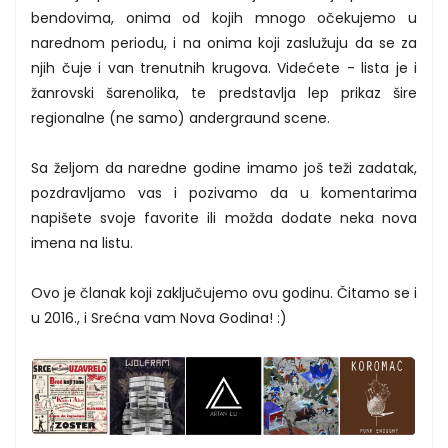
bendovima, onima od kojih mnogo očekujemo u
narednom periodu, i na onima koji zaslužuju da se za
njih čuje i van trenutnih krugova. Videćete - lista je i
žanrovski šarenolika, te predstavlja lep prikaz šire
regionalne (ne samo) andergraund scene.
Sa željom da naredne godine imamo još teži zadatak,
pozdravljamo vas i pozivamo da u komentarima
napišete svoje favorite ili možda dodate neka nova
imena na listu.
Ovo je članak koji zaključujemo ovu godinu. Čitamo se i
u 2016., i Srećna vam Nova Godina! :)