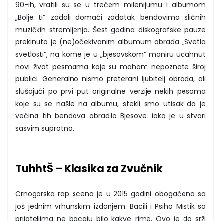
90-ih, vratili su se u trećem milenijumu i albumom
„Bolje ti“ zadali domaći zadatak bendovima sličnih
muzičkih stremljenja. Šest godina diskografske pauze
prekinuto je (ne)očekivanim albumum obrada „Svetla
svetlosti“, na kome je u „bjesovskom“ maniru udahnut
novi život pesmama koje su mahom nepoznate široj
publici. Generalno nismo preterani ljubitelj obrada, ali
slušajući po prvi put originalne verzije nekih pesama
koje su se našle na albumu, stekli smo utisak da je
većina tih bendova obradilo Bjesove, iako je u stvari
sasvim suprotno.
TuhhtŠ – Klasika za Zvučnik
Crnogorska rap scena je u 2015 godini obogaćena sa
još jednim vrhunskim izdanjem. Bacili i Psiho Mistik sa
prijateljima ne bacaju bilo kakve rime. Ovo je do srži