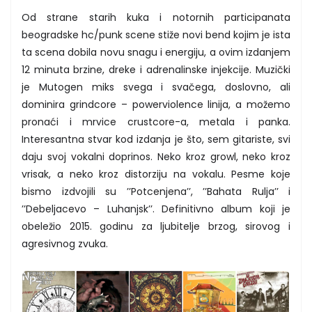
Od strane starih kuka i notornih participanata
beogradske hc/punk scene stiže novi bend kojim je ista
ta scena dobila novu snagu i energiju, a ovim izdanjem
12 minuta brzine, dreke i adrenalinske injekcije. Muzički
je Mutogen miks svega i svačega, doslovno, ali
dominira grindcore – powerviolence linija, a možemo
pronaći i mrvice crustcore-a, metala i panka.
Interesantna stvar kod izdanja je što, sem gitariste, svi
daju svoj vokalni doprinos. Neko kroz growl, neko kroz
vrisak, a neko kroz distorziju na vokalu. Pesme koje
bismo izdvojili su ’’Potcenjena’’, ’’Bahata Rulja’’ i
’’Debeljacevo – Luhanjsk’’. Definitivno album koji je
obeležio 2015. godinu za ljubitelje brzog, sirovog i
agresivnog zvuka.