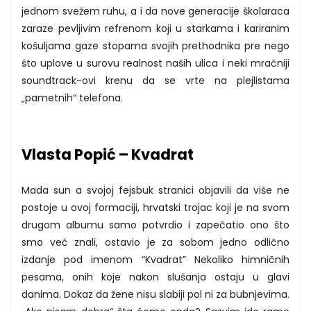
jednom svežem ruhu, a i da nove generacije školaraca
zaraze pevljivim refrenom koji u starkama i kariranim
košuljama gaze stopama svojih prethodnika pre nego
što uplove u surovu realnost naših ulica i neki mračniji
soundtrack-ovi krenu da se vrte na plejlistama
„pametnih“ telefona.
Vlasta Popić – Kvadrat
Mada sun a svojoj fejsbuk stranici objavili da više ne
postoje u ovoj formaciji, hrvatski trojac koji je na svom
drugom albumu samo potvrdio i zapečatio ono što
smo već znali, ostavio je za sobom jedno odlično
izdanje pod imenom “Kvadrat” Nekoliko himničnih
pesama, onih koje nakon slušanja ostaju u glavi
danima. Dokaz da žene nisu slabiji pol ni za bubnjevima.