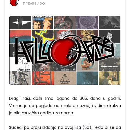
11 YEARS AGO
Dragi naši, došli smo lagano do 365. dana u godini.
Vreme je da pogledamo malo u nazad, i vidimo kakva
je bila muzička godina za nama.
Sudeći po broju izdanja na ovoj listi (50), reklo bi se da