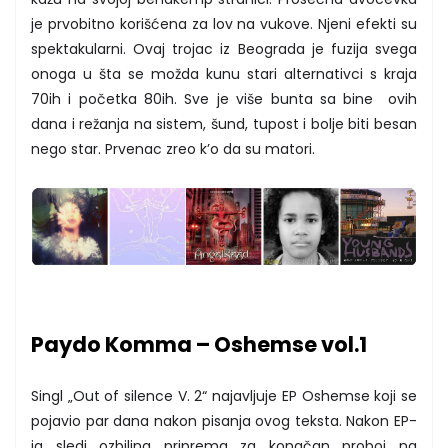
je prvobitno korišćena za lov na vukove. Njeni efekti su
spektakularni. Ovaj trojac iz Beograda je fuzija svega
onoga u šta se možda kunu stari alternativci s kraja
70ih i početka 80ih. Sve je više bunta sa bine ovih
dana i režanja na sistem, šund, tupost i bolje biti besan
nego star. Prvenac zreo k’o da su matori.
Paydo Komma – Oshemse vol.1
Singl „Out of silence V. 2“ najavljuje EP Oshemse koji se
pojavio par dana nakon pisanja ovog teksta. Nakon EP-
ja sledi ozbiljna priprema za konačan proboj na