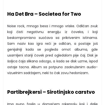
Ha Det Bra – Societea for Two
Noise rock, mnogo besa i mnogo vriske. Odličan zvuk
koji čisti negativnu energiju iz čoveka, i koji
beskompromisno suočava sa prikrivenim istinama.
Sam naziv kao igra reči je odličan, a postaje još
genijalniji kada se pogleda omot albuma, gde
usamljeni stariji čovek pred ogledalom pije čaj. Disk je
šoljica čaja slikana odozgo, a kada se disk uzme, ispod
ostaje tacna. Album sa potpuno zaokruženim audio-
vizuelnim sadržajem, neki to čak zovu hedonizam.
Partibrejkersi – Sirotinjsko carstvo
Ima puno fosila u domaćem rokenrolu koji i dalje