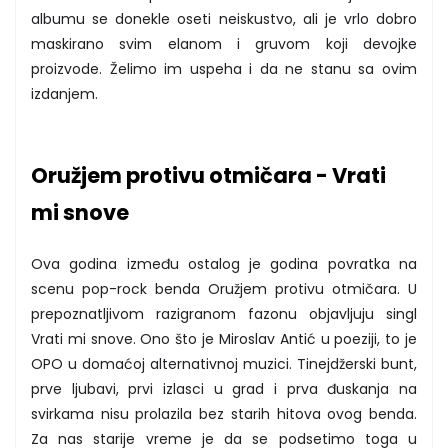
albumu se donekle oseti neiskustvo, ali je vrlo dobro
maskirano svim elanom i gruvom koji devojke
proizvode. Želimo im uspeha i da ne stanu sa ovim
izdanjem.
Oružjem protivu otmičara - Vrati
mi snove
Ova godina između ostalog je godina povratka na
scenu pop-rock benda Oružjem protivu otmičara. U
prepoznatljivom razigranom fazonu objavljuju singl
Vrati mi snove. Ono što je Miroslav Antić u poeziji, to je
OPO u domaćoj alternativnoj muzici. Tinejdžerski bunt,
prve ljubavi, prvi izlasci u grad i prva đuskanja na
svirkama nisu prolazila bez starih hitova ovog benda.
Za nas starije vreme je da se podsetimo toga u