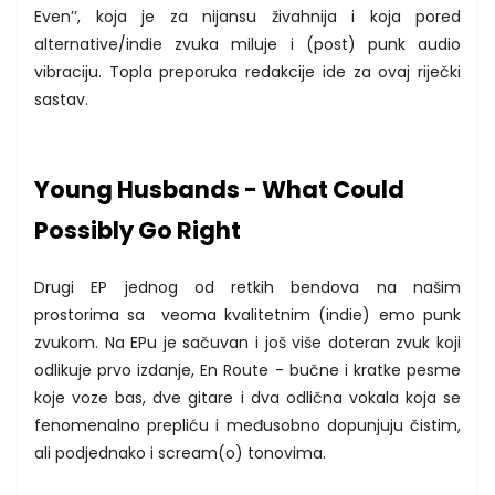
Even’’, koja je za nijansu živahnija i koja pored
alternative/indie zvuka miluje i (post) punk audio
vibraciju. Topla preporuka redakcije ide za ovaj riječki
sastav.
Young Husbands - What Could
Possibly Go Right
Drugi EP jednog od retkih bendova na našim
prostorima sa veoma kvalitetnim (indie) emo punk
zvukom. Na EPu je sačuvan i još više doteran zvuk koji
odlikuje prvo izdanje, En Route - bučne i kratke pesme
koje voze bas, dve gitare i dva odlična vokala koja se
fenomenalno prepliću i međusobno dopunjuju čistim,
ali podjednako i scream(o) tonovima.