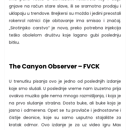
gnjave na račun stare slave, ili se sramotno prodaju i
uklapaju u trendove. Brejkersi su možda i jedini preostali
rokenrol ratnici čije obitavanje ima smisao i značaj.
„Sirotinjsko carstvo“ je nova, preko potrebna injekcija
teško obolelom društvu koje lagano gubi poslednju
bitku.
The Canyon Observer – FVCK
U trenutku pisanja ovo je jedno od poslednjih izdanje
koje smo slušali. U poslednje vreme nam izuzetno prija
ovakva muzika gde nema mnogo razmišljanja, i koja je
na prvo slušanje strašna. Dosta buke, ali buke koja je
jasna i odmerena. Opet se tu provlače i jednostavne i
čistije deonice, koje su samo usputno stajalište za
kratak odmor. Ovo izdanje je za uz video igru Max