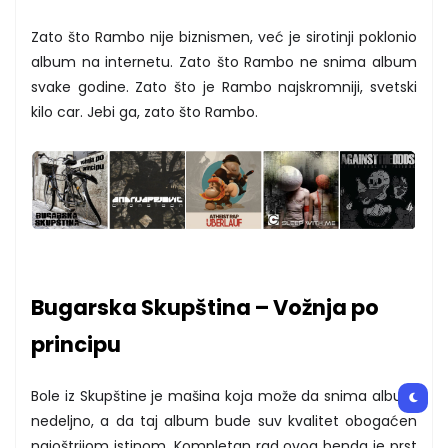
Zato što Rambo nije biznismen, već je sirotinji poklonio
album na internetu. Zato što Rambo ne snima album
svake godine. Zato što je Rambo najskromniji, svetski
kilo car. Jebi ga, zato što Rambo.
Bugarska Skupština – Vožnja po
principu
Bole iz Skupštine je mašina koja može da snima album
nedeljno, a da taj album bude suv kvalitet obogaćen
najoštrijom istinom. Kompletan rad ovog benda je prst