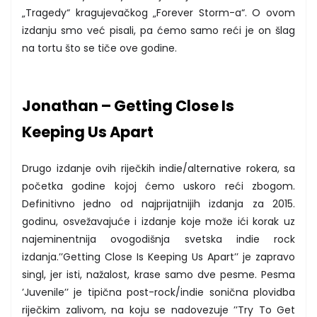
„Tragedy“ kragujevačkog „Forever Storm-a“. O ovom
izdanju smo već pisali, pa ćemo samo reći je on šlag
na tortu što se tiče ove godine.
Jonathan – Getting Close Is
Keeping Us Apart
Drugo izdanje ovih riječkih indie/alternative rokera, sa
početka godine kojoj ćemo uskoro reći zbogom.
Definitivno jedno od najprijatnijih izdanja za 2015.
godinu, osvežavajuće i izdanje koje može ići korak uz
najeminentnija ovogodišnja svetska indie rock
izdanja.’’Getting Close Is Keeping Us Apart’’ je zapravo
singl, jer isti, nažalost, krase samo dve pesme. Pesma
’Juvenile’’ je tipična post-rock/indie sonična plovidba
riječkim zalivom, na koju se nadovezuje ’’Try To Get