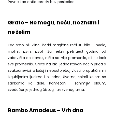
Payne kao antidepresiv bez posledica.
Grate – Ne mogu, neću, ne znam i
ne želim
Kad smo bili klinci četiri magične reči su bile – hvala,
molim, izvini, izvoli. Za nekih petnaest godina od
zabavišta do danas, ništa se nije promenilo, ali se ipak
sve promenilo. Grate na lak i jednostavan način priča o
svakodnevici, o lošoj i nepostojećoj vlasti, o apatičnim i
izgubljenim ljudima i o jednoj životnoj spirali kojom se
sankamo ka dole. Pametan i zanimljiv album,
svedočenje jednog čistog i trezvenog uma.
Rambo Amadeus – Vrh dna