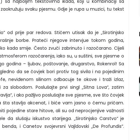
 sa najboljim tekstovima ikada, koji u kombinaciji sa
okružuju svaku pjesmu. Gdje je rupa u muzici, tu tekst
 od prije par redova. Stičem utisak da je „Sirotinjsko
ašnje borbe. Prateći njegove intervjue tokom godina,
ko kada smije. Često zvuči zabrinuto i razočarano. Cijeli
mosferom razočarenja, iako su, u suštini, sve pjesme o
 godina – ljubav, poštovanje, drugarstvo, Rokenrol! Sa
gledno da se čovjek bori protiv tog sivila i na pojedinim
ofe, neviđenom silinom odbacuje te okove i traži izlaz,
i za slobodom. Poslušajte prvi singl „Sitna Lova“, zatim
vlja“, i ako pažljivo poslušajte sve pjesme, sve što čovjek
a šta stavlja akcenat, i biće vam jasno o čemu pričam.
 pojedine stare hitove, ali su od neprocjenjive važnosti
e da slušaju iskustvo starijega. „Sirotinjsko Carstvo“ je
bum benda, i Canetov svojevrsni Vajldovski „De Profundis“.