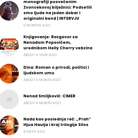
monografiji posvećenim
Zvoncekovoj bilježnici: Podsetili
smo ljude na jedan dobar i
originalni bend | INTERVJU
5 MONTHS AGO
Knjigovanje: Razgovor sa
Nenadom Popovićem,
urednikom Helly Cherry vebzina
ABOUT A YEAR AGO
Dina: Roman o prirodi, politici i
ljudskom umu
ABOUT A MONTH AGO
Nenad Smiljković: CIMER
ABOUT A MONTH AGO
Nada kao poslednja reč: „Prah“
Hjua Hauija i kraj trilogije Silos
8 DAYS AGO