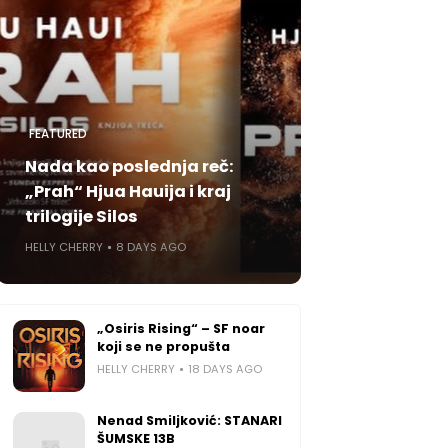
FEATURED
Nada kao poslednja reč:
„Prah“ Hjua Hauija i kraj
trilogije Silos
HELLY CHERRY
8 DAYS AGO
„Osiris Rising“ – SF noar
koji se ne propušta
HELLY CHERRY
18 DAYS AGO
Nenad Smiljković: STANARI
ŠUMSKE 13B