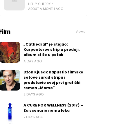
HELLY CHERRY
ABOUT A MONTH AGO
Film
View all
„Cathedral“ je stigao:
Karpenterov strip u prodaji,
album stiže u petak
A DAY AGO
Džon Kjusak napustio filmske
setove zarad stripa i
predstavio svoj prvi grafički
roman „Momo“
2 DAYS AGO
A CURE FOR WELLNESS (2017) –
Za scenario nema leka
7 DAYS AGO