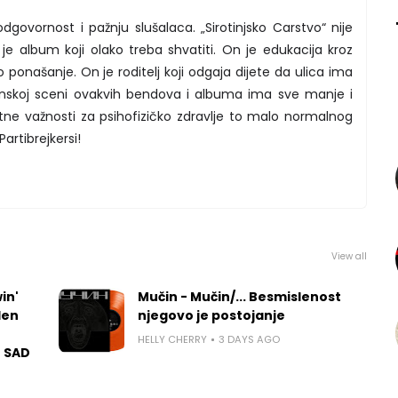
odgovornost i pažnju slušalaca. „Sirotinjsko Carstvo“ nije
je album koji olako treba shvatiti. On je edukacija kroz
o ponašanje. On je roditelj koji odgaja dijete da ulica ima
lkanskoj sceni ovakvih bendova i albuma ima sve manje i
tne važnosti za psihofizičko zdravlje to malo normalnog
artibrejkersi!
View all
in'
Mučin - Mučin/... Besmislenost
len
njegovo je postojanje
HELLY CHERRY
3 DAYS AGO
u SAD