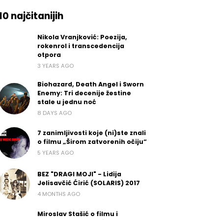
10 najčitanijih
Nikola Vranjković: Poezija,
rokenrol i transcedencija
otpora
3 YEARS AGO
Biohazard, Death Angel i Sworn
Enemy: Tri decenije žestine
stale u jednu noć
8 DAYS AGO
7 zanimljivosti koje (ni)ste znali
o filmu „Širom zatvorenih očiju“
5 YEARS AGO
BEZ "DRAGI MOJI" - Lidija
Jelisavčić Ćirić (SOLARIS) 2017
4 MONTHS AGO
Miroslav Stašić o filmu i