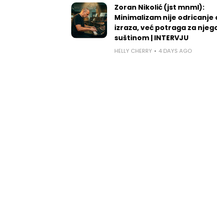
Zoran Nikolić (jst mnml):
Minimalizam nije odricanje
izraza, već potraga za nje
suštinom | INTERVJU
HELLY CHERRY
4 DAYS AGO