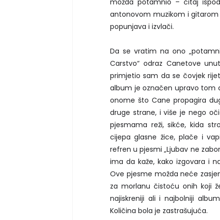
možda potamnio – čitaj ispod)
antonovom muzikom i gitarom za
popunjava i izvlači.
Da se vratim na ono „potamnio“
Carstvo“ odraz Canetove unutr
primjetio sam da se čovjek rijet
album je označen upravo tom at
onome što Cane propagira dugo
druge strane, i više je nego oči
pjesmama reži, sikće, kida str
cijepa glasne žice, plače i vap
refren u pjesmi „Ljubav ne zabora
ima da kaže, kako izgovara i n
Ove pjesme možda neće zasjeniti
za morlanu čistoću onih koji žel
najiskreniji ali i najbolniji al
Količina bola je zastrašujuća.