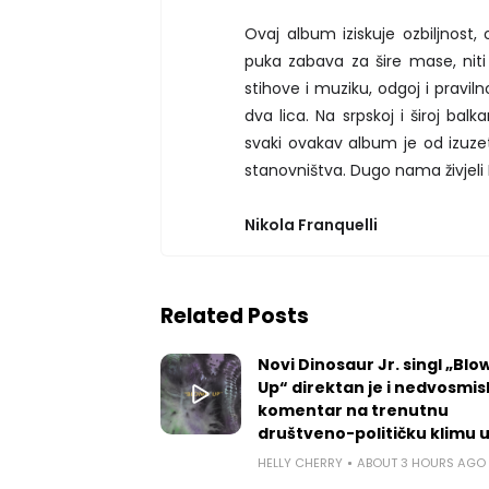
Ovaj album iziskuje ozbiljnost, 
puka zabava za šire mase, niti 
stihove i muziku, odgoj i praviln
dva lica. Na srpskoj i široj ba
svaki ovakav album je od izuze
stanovništva. Dugo nama živjeli P
Nikola Franquelli
Related Posts
Novi Dinosaur Jr. singl „Blow
Up“ direktan je i nedvosmis
komentar na trenutnu
društveno-političku klimu 
HELLY CHERRY
ABOUT 3 HOURS AGO