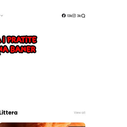
13k
3k
Littera
View all