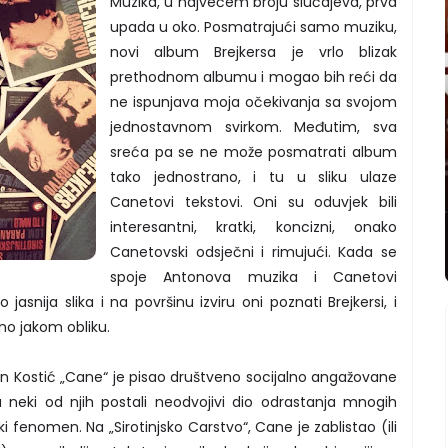
Muzika, u najvećem broju slučajeva, prva
upada u oko. Posmatrajući samo muziku,
novi album Brejkersa je vrlo blizak
prethodnom albumu i mogao bih reći da
ne ispunjava moja očekivanja sa svojom
jednostavnom svirkom. Međutim, sva
sreća pa se ne može posmatrati album
tako jednostrano, i tu u sliku ulaze
Canetovi tekstovi. Oni su oduvjek bili
interesantni, kratki, koncizni, onako
Canetovski odsječni i rimujući. Kada se
spoje Antonova muzika i Canetovi
jasnija slika i na površinu izviru oni poznati Brejkersi, i
no jakom obliku.
 Kostić „Cane“ je pisao društveno socijalno angažovane
 neki od njih postali neodvojivi dio odrastanja mnogih
ki fenomen. Na „Sirotinjsko Carstvo“, Cane je zablistao (ili